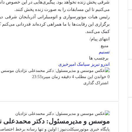
شرقی پخش زنده نخواهد بود.‌ پیگیری‌هایی در این خصوص داشت
می‌کنیم تا این مسابقات را به صورت زنده پخش کنند.
رئیس هیات موتورسواری و اتومبیلرانی آذربایجان شرقی در پ
برگزاری این رقابت‌ها با ما همراهی کرده‌اند قدردانی می‌کنم
کمک می‌کنند.
انتهای پیام/
منبع
تسنیم
برچسب ها
اندرو
تبریز
سیامک امیرخیزی
موسس و 
0
خواندن این مطلب 4 دقیقه زمان میبرد
23:53
اشتراک گذاری
فیس
توئیتر
واتس
چاپ
لینکدین
تلگرام
اشتراک
(X)
بوک
آپ
گذاری
از
طریق
ایمیل
موسس و مدیرمسئول: دکتر محمدعلی نژ
پایگاه خبری موتورسیکلت‌نیوز | اولین و تنها رسانه برخط اختصا