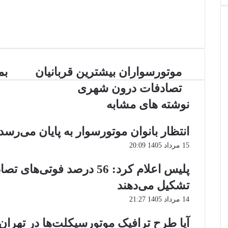
وبسایت
لینکدین
اینستاگرام
موتورسواران
بمب
موتورسواران بیشترین قربانیان
بم
بیشترین
در
تصادفات درون شهری
قربانیان
حال
تصادفات
ترد
نوشته های مشابه
درون
تهر
شهری
انتظار بانوان موتورسوار به پایان می‌رسد
15 مرداد 1405 20:09
پلیس اعلام کرد: 56 درصد ف
تشکیل می‌دهند
14 مرداد 1405 21:27
آیا طرح ترافیک موتورسیکلت‌ها در تهرا