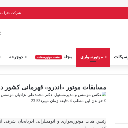
شرکت چترا م
سیکلت
موتورسواری
مجله
دوچرخه
صنعت موتورسیکلت
مسابقات موتور «اندرو» قهرمانی کشور در 
موسس و 
0
خواندن این مطلب 4 دقیقه زمان میبرد
23:53
رئیس هیات موتورسواری و اتومبیلرانی آذربایجان شرقی از 