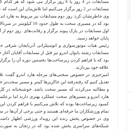
مسابقات در 4 روز یا 6 روز‌ برگزار می شود
مسابقات در 2 روز‌ برگزار می‌کنیم اما تلاش‌مان این است که عین برنامه فدراسیون جهانی را پیاده کنیم.
وی خاطرنشان کرد: روز دوم مسابقات نیز مربوط به هارد ان
بود که در مسیری سخت به طول
اول مسابقات در پارک پیوند برگزار و رقابت‌های روز‌ دوم از 
پایان خواهد رسید.
رئیس هیات موتورسواری و اتومبیلرانی آذربایجان شرقی خاط
مسابقات رشته بانوان اندرو نیز قبل از مسابقات آقایان آغاز
بود که با فراهم کردن زیرساخت‌ها نخستین دوره آن را برگزا
علاقه خود بپردازند.
امیرخیزی در خصوص سختی‌های مرحله هارد اندرو گفت: تلاش
تعدیل کنیم که رفته‌رفته این خاکریز‌ها کمتر و مسیر سخت‌ت
و مطالبه می‌کردند که مسیر سخت باشد. خوشبختانه در کل کش
هارد اندرو و مسیرهای سخت عملکرد بهتری دارند اما برعکس
کمبود زیرساخت‌ها بوده که تلاش می‌کنیم با فراهم کردن ای
تمام ورزشکاران ما حرفه‌ای هستند و حتی برخی از آن‌ها در م
وی در خصوص پخش زنده این رویداد ورزشی اظهار داشت:
شبکه‌های سراسری پخش شده بود که در زنجان به صورت م