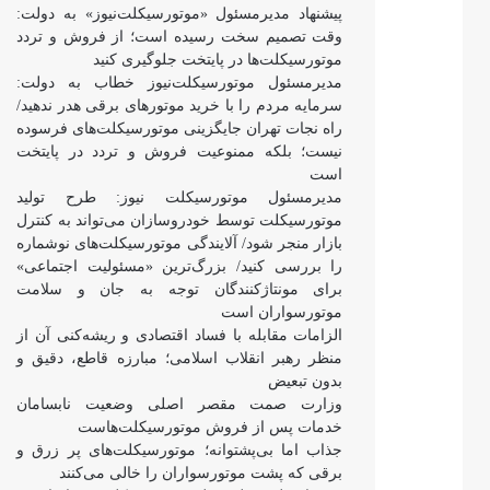
پیشنهاد مدیرمسئول «موتورسیکلت‌نیوز» به دولت:
وقت تصمیم سخت رسیده است؛ از فروش و تردد
موتورسیکلت‌ها در پایتخت جلوگیری کنید
مدیرمسئول موتورسیکلت‌نیوز خطاب به دولت:
سرمایه مردم را با خرید موتورهای برقی هدر ندهید/
راه نجات تهران جایگزینی موتورسیکلت‌های فرسوده
نیست؛ بلکه ممنوعیت فروش و تردد در پایتخت
است
مدیرمسئول موتورسیکلت نیوز: طرح تولید
موتورسیکلت توسط خودروسازان می‌تواند به کنترل
بازار منجر شود/ آلایندگی موتورسیکلت‌های نوشماره
را بررسی کنید/ بزرگ‌ترین «مسئولیت اجتماعی»
برای مونتاژکنندگان توجه به جان و سلامت
موتورسواران است
الزامات مقابله با فساد اقتصادی و ریشه‌کنی آن از
منظر رهبر انقلاب اسلامی؛ مبارزه قاطع، دقیق و
بدون تبعیض
وزارت صمت مقصر اصلی وضعیت نابسامان
خدمات پس از فروش موتورسیکلت‌هاست
جذاب اما بی‌پشتوانه؛ موتورسیکلت‌های پر زرق‌ و
برقی که پشت موتورسواران را خالی می‌کنند