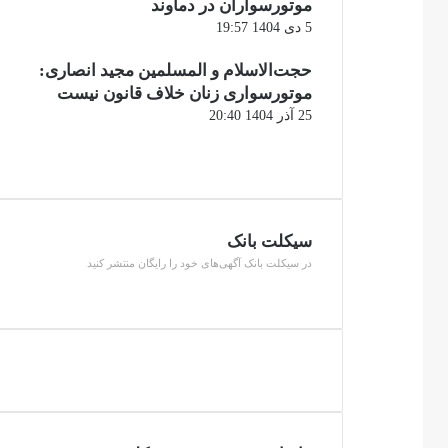
موتورسواران در دماوند
5 دی 1404 19:57
حجت‌الاسلام و المسلمین مجید انصاری:
موتورسواری زنان خلاف قانون نیست
25 آذر 1404 20:40
صفحه
قبلی
صفحه
بعدی
سیکلت بانک
در سیکلت بانک آگهی‌های خود را رایگان منتشر کنید