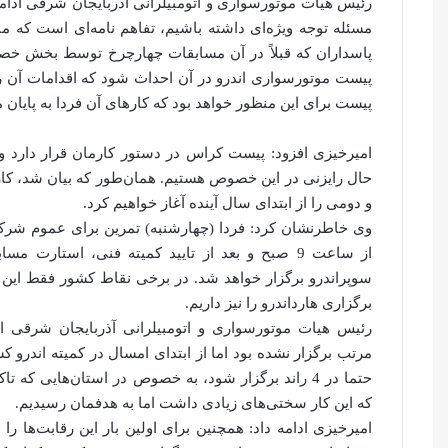
رئیس هیات موتورسواری و اتومبیلرانی آذربایجان شرقی ادامه
مسئله توجه ویژه‌ای داشته باشیم، تفاهم نامه‌ای است که من
پاسداران که قبلاً در آن مسابقات چهارچرخ توسط بخش خصوص
پیست موتورسواری اندرو در آن احداث شود که اقدامات آن را 
پیست برای این منظور خواهد بود که کارهای آن فردا به پایان 
امیرخیزی افزود: پیست کراس در دستور کارمان قرار دارد و
حال رایزنی در این خصوص هستیم. همان‌طور که بیان شد، کاره
و دومی را از ابتدای سال آینده آغاز خواهیم کرد.
وی خاطرنشان کرد: فردا (چهارشنبه) تمرین برای عموم شرکت‌
از ساعت 9 صبح و بعد از تایید کمیته فنی، استارت
سوپراندرو برگزار خواهد شد. در برخی نقاط کشور فقط این م
برگزاری هارداندرو را نیز داریم.
رئیس هیات موتورسواری و اتومبیلرانی آذربایجان شرقی ا
مرتب برگزار نشده بود اما از ابتدای امسال در کمیته اندرو 
حتما در 4 راند برگزار شود، به خصوص در استان‌هایی ک
که این کار سختی‌های زیادی داشت اما به هدفمان رسیدیم.
امیرخیزی ادامه داد: همچنین برای اولین بار این رقابت‌ها ر