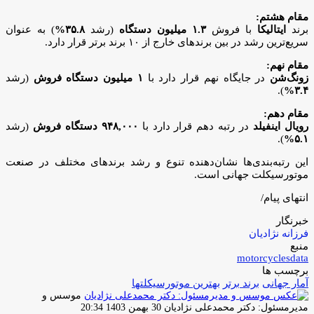
مقام هشتم:
برند
ایتالیکا
با فروش
۱.۳ میلیون دستگاه
(رشد
۳۵.۸%
) به عنوان
سریع‌ترین رشد در بین برندهای خارج از ۱۰ برند برتر قرار دارد.
مقام نهم:
زونگ‌شن
در جایگاه نهم قرار دارد با
۱ میلیون دستگاه فروش
(رشد
).
۳.۴%
مقام دهم:
رویال اینفیلد
در رتبه دهم قرار دارد با
۹۴۸,۰۰۰ دستگاه فروش
(رشد
).
۵.۱%
این رتبه‌بندی‌ها نشان‌دهنده تنوع و رشد برندهای مختلف در صنعت
موتورسیکلت جهانی است.
انتهای پیام/
خبرنگار
فرزانه نژادیان
منبع
motorcyclesdata
برچسب ها
آمار جهانی
برند برتر
بهترین موتورسیکلتها
موسس و
ارسال
مدیرمسئول: دکتر محمدعلی نژادیان
30 بهمن 1403 20:34