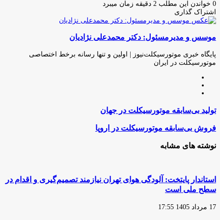
ایمیل
0
خواندن این مطلب 2 دقیقه زمان میبرد
اشتراک گذاری
چاپ
فیس
توئیتر
واتس
تلگرام
لینکدین
اشتراک
(X)
آپ
بوک
گذاری
موسس و مدیرمسئول: دکتر محمدعلی نژادیان
از
طریق
ایمیل
پایگاه خبری موتورسیکلت‌نیوز | اولین و تنها رسانه برخط اختصاصی
موتورسیکلت در ایران
وبسایت
لینکدین
اینستاگرام
تولید
تولید بی‌سابقه موتورسیکلت در جهان
بی‌سابقه
موتورسیکلت
فروش
فروش بی‌سابقه موتورسیکلت در اروپا
در
بی‌سابقه
جهان
موتورسیکلت
نوشته های مشابه
در
اروپا
استاندار پایتخت: آلودگی هوای تهران نیازمند تصمیم‌گیری و اقدام در
سطح ملی است
17 مرداد 1405 17:55