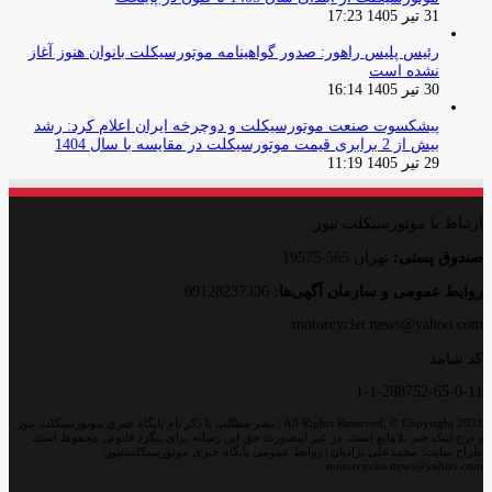
31 تیر 1405 17:23
رئیس پلیس راهور: صدور گواهینامه موتورسیکلت بانوان هنوز آغاز
نشده است
30 تیر 1405 16:14
پیشکسوت صنعت موتورسیکلت و دوچرخه ایران اعلام کرد: رشد
بیش از 2 برابری قیمت موتورسیکلت در مقایسه با سال 1404
29 تیر 1405 11:19
ارتباط با موتورسیکلت نیوز
صندوق پستی:
تهران 565-19575
روایط عمومی و سازمان آگهی‌ها:
09128237336
motorcyclet.news@yahoo.com
کد شامد
1-1-288752-65-0-11
All Rights Reserved, © Copyright 2021 | نشر مطالب با ذکر نام پایگاه خبری موتورسیکلت نیوز
و درج لینک خبر بلامانع است. در غیر اینصورت حق این رسانه برای پیگرد قانونی محفوظ است
طراح سایت: محمدعلی نژادیان | روابط عمومی پایگاه خبری موتورسیکلت‌نیوز:
motorcyclet.news@yahoo.com