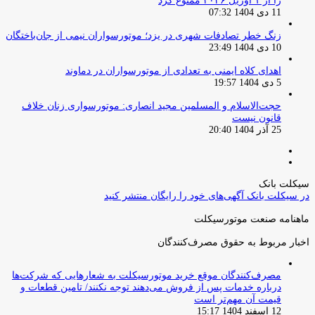
را از ۱ آوریل ۲۰۲۶ ممنوع کرد
11 دی 1404 07:32
زنگ خطر تصادفات شهری در یزد؛ موتورسواران نیمی از جان‌باختگان
10 دی 1404 23:49
اهدای کلاه ایمنی به تعدادی از موتورسواران در دماوند
5 دی 1404 19:57
حجت‌الاسلام و المسلمین مجید انصاری: موتورسواری زنان خلاف
قانون نیست
25 آذر 1404 20:40
صفحه
صفحه
قبلی
بعدی
سیکلت بانک
در سیکلت بانک آگهی‌های خود را رایگان منتشر کنید
ماهنامه صنعت موتورسیکلت
اخبار مربوط به حقوق مصرف‌کنندگان
مصرف‌کنندگان موقع خرید موتورسیکلت به شعارهایی که شرکت‌ها
درباره خدمات پس از فروش می‌دهند توجه نکنند/ تامین قطعات و
قیمت آن مهم‌تر است
12 اسفند 1404 15:17