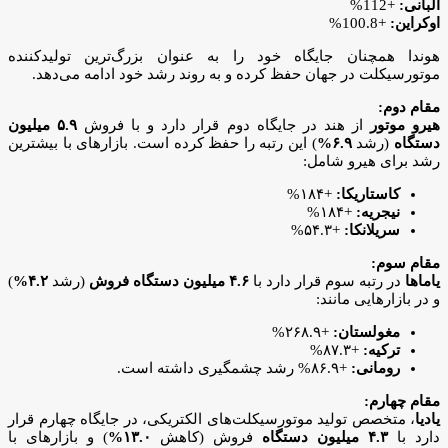
آلبانی:
+112%
اوکراین:
+100.8%
هوندا همچنان جایگاه خود را به عنوان بزرگ‌ترین تولیدکننده
موتورسیکلت در جهان حفظ کرده و به روند رشد خود ادامه می‌دهد.
مقام دوم:
هیرو موتور
از هند در جایگاه دوم قرار دارد و با فروش
۵.۹ میلیون
دستگاه
(رشد
۶.۹%
) این رتبه را حفظ کرده است. بازارهای با بیشترین
رشد برای هیرو شامل:
کاستاریکا:
+۱۸۴%
نیجریه:
+۱۸۴%
سریلانکا:
+۵۴.۳%
مقام سوم:
یاماها
در رتبه سوم قرار دارد با
۴.۶ میلیون دستگاه فروش
(رشد
۴.۲%
)
و در بازارهایی مانند:
مغولستان:
+۲۶۸.۹%
ترکیه:
+۸۷.۳%
رومانی:
+۸۶.۹% رشد چشمگیری داشته است.
مقام چهارم:
یادیا
، متخصص تولید موتورسیکلت‌های الکتریکی، در جایگاه چهارم قرار
دارد با
۴.۳ میلیون دستگاه
فروش (کاهش
۱۳.۰%
) و بازارهای با