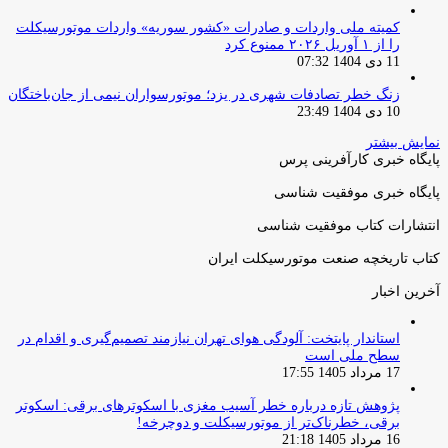
کمیته ملی واردات و صادرات «کشور سوریه» واردات موتورسیکلت
را از ۱ آوریل ۲۰۲۶ ممنوع کرد
11 دی 1404 07:32
زنگ خطر تصادفات شهری در یزد؛ موتورسواران نیمی از جان‌باختگان
10 دی 1404 23:49
نمایش بیشتر
پایگاه خبری کارآفرینی پرس
پایگاه خبری موفقیت شناسی
انتشارات کتاب موفقیت شناسی
کتاب تاریخچه صنعت موتورسیکلت ایران
آخرین اخبار
استاندار پایتخت: آلودگی هوای تهران نیازمند تصمیم‌گیری و اقدام در
سطح ملی است
17 مرداد 1405 17:55
پژوهش تازه درباره خطر آسیب مغزی با اسکوترهای برقی: اسکوتر
برقی، خطرناک‌تر از موتورسیکلت و دوچرخه!
16 مرداد 1405 21:18