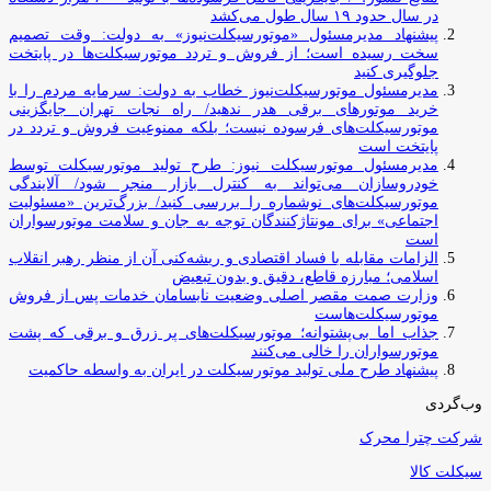
در سال حدود ۱۹ سال طول می‌کشد
پیشنهاد مدیرمسئول «موتورسیکلت‌نیوز» به دولت: وقت تصمیم
سخت رسیده است؛ از فروش و تردد موتورسیکلت‌ها در پایتخت
جلوگیری کنید
مدیرمسئول موتورسیکلت‌نیوز خطاب به دولت: سرمایه مردم را با
خرید موتورهای برقی هدر ندهید/ راه نجات تهران جایگزینی
موتورسیکلت‌های فرسوده نیست؛ بلکه ممنوعیت فروش و تردد در
پایتخت است
مدیرمسئول موتورسیکلت نیوز: طرح تولید موتورسیکلت توسط
خودروسازان می‌تواند به کنترل بازار منجر شود/ آلایندگی
موتورسیکلت‌های نوشماره را بررسی کنید/ بزرگ‌ترین «مسئولیت
اجتماعی» برای مونتاژکنندگان توجه به جان و سلامت موتورسواران
است
الزامات مقابله با فساد اقتصادی و ریشه‌کنی آن از منظر رهبر انقلاب
اسلامی؛ مبارزه قاطع، دقیق و بدون تبعیض
وزارت صمت مقصر اصلی وضعیت نابسامان خدمات پس از فروش
موتورسیکلت‌هاست
جذاب اما بی‌پشتوانه؛ موتورسیکلت‌های پر زرق‌ و برقی که پشت
موتورسواران را خالی می‌کنند
پیشنهاد طرح ملی تولید موتورسیکلت در ایران به واسطه حاکمیت
وب‌گردی
شرکت چترا محرک
سیکلت کالا