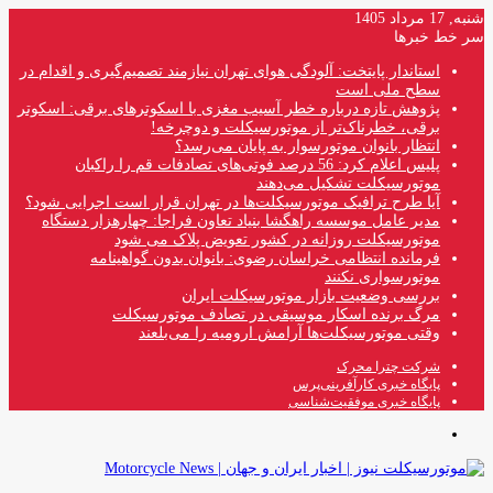
شنبه, 17 مرداد 1405
سر خط خبرها
استاندار پایتخت: آلودگی هوای تهران نیازمند تصمیم‌گیری و اقدام در
سطح ملی است
پژوهش تازه درباره خطر آسیب مغزی با اسکوترهای برقی: اسکوتر
برقی، خطرناک‌تر از موتورسیکلت و دوچرخه!
انتظار بانوان موتورسوار به پایان می‌رسد؟
پلیس اعلام کرد: 56 درصد فوتی‌های تصادفات قم را راکبان
موتورسیکلت تشکیل می‌دهند
آیا طرح ترافیک موتورسیکلت‌ها در تهران قرار است اجرایی شود؟
مدیر عامل موسسه راهگشا بنیاد تعاون فراجا: چهارهزار دستگاه
موتورسیکلت روزانه در کشور تعویض پلاک می شود
فرمانده انتظامی خراسان رضوی: بانوان بدون گواهینامه
موتورسواری نکنند
بررسی وضعیت بازار موتورسیکلت ایران
مرگ برنده اسکار موسیقی در تصادف موتورسیکلت
وقتی موتورسیکلت‌ها آرامش ارومیه را می‌بلعند
شرکت چترا محرک
پایگاه خبری کارآفرینی‌پرس
پایگاه خبری موفقیت‌شناسی
منو