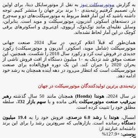
به گزارش
موتورسیکلت نیوز
به نقل از موتورسایکل دیتا، برای اولین
بار، تصمیم گرفتیم رتبه‌بندی ۱۰ برند برتر جهان را منتشر کنیم. توجه
داشته باشید که این آمار فقط مربوط به موتورسیکلت‌های دو و سه‌چرخ
در دسته‌های اسکوتر، آندربون، موتورسیکلت و موپد است. بنابراین،
وسایل نقلیه‌ای مانند توک‌توک، آریووی، ای‌تی‌وی و اسکوترهای برقی
کوچک در این آمار لحاظ نشده‌اند.
همان‌طور که قبلاً اعلام کردیم، در سال 2024 صنعت جهانی
موتورسیکلت (شامل موپد، اسکوتر، آندربون و موتورسیکلت) رکورد
جدیدی در فروش ثبت کرد و رکورد سال 2018 را شکست. همچنین، این
صنعت موفق شد نزدیک به ۱۰ میلیون دستگاه از افت فروش ناشی از
بحران 2020 را جبران کند. این یک دوره فوق‌العاده برای صنعت
موتورسیکلت است که انتظار می‌رود در دهه آینده همچنان به رشد خود
ادامه دهد.
رتبه‌بندی برترین تولیدکنندگان موتورسیکلت در جهان
در سال 2024،
هوندا (Honda)
همچنان مانند 50 سال گذشته
رهبر
بی‌رقیب صنعت موتورسیکلت
باقی مانده و با
سهم بازار 32٪
، سلطه
مطلق خود را تثبیت کرده است.
امسال،
هوندا
با
رشد 6.0 درصدی
، فروش خود را به
19.4 میلیون
دستگاه
رسانده است. بازارهایی که سریع‌ترین رشد را برای این برند
داشته‌اند عبارتند از:
بوسنی:
+127.9%