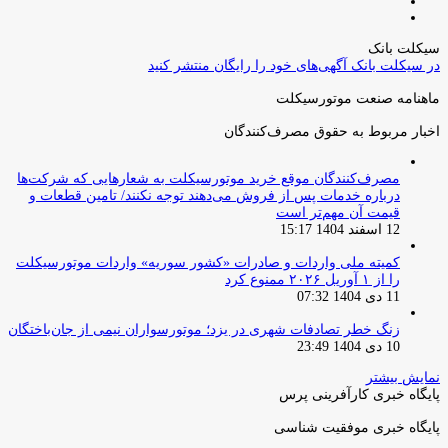
صفحه
صفحه
قبلی
بعدی
سیکلت بانک
در سیکلت بانک آگهی‌های خود را رایگان منتشر کنید
ماهنامه صنعت موتورسیکلت
اخبار مربوط به حقوق مصرف‌کنندگان
مصرف‌کنندگان موقع خرید موتورسیکلت به شعارهایی که شرکت‌ها
درباره خدمات پس از فروش می‌دهند توجه نکنند/ تامین قطعات و
قیمت آن مهم‌تر است
12 اسفند 1404 15:17
کمیته ملی واردات و صادرات «کشور سوریه» واردات موتورسیکلت
را از ۱ آوریل ۲۰۲۶ ممنوع کرد
11 دی 1404 07:32
زنگ خطر تصادفات شهری در یزد؛ موتورسواران نیمی از جان‌باختگان
10 دی 1404 23:49
نمایش بیشتر
پایگاه خبری کارآفرینی پرس
پایگاه خبری موفقیت شناسی