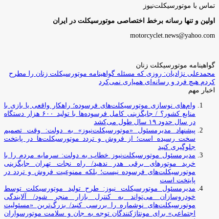
تماس با موتورسیکلت‌نیوز
اولین و تنها رسانه برخط اختصاصی موتورسیکلت در ایران
motorcyclet.news@yahoo.com
گواهینامه موتورسیکلت زنان
محمدعلی نژادیان: روزی که مسئله گواهینامه موتورسیکلت زنان را مطرح
کردم هیچ فرد و رسانه‌ای همیاری نمی‌کرد
اخبار مهم
وام‌های نوسازی موتورسیکلت‌های فرسوده؛ راهکار واقعی یا بازی با
منابع کشور؟ / جایگزینی کامل فرسوده‌ها با تولید ۶۰۰ هزار دستگاه
در سال حدود ۱۹ سال طول می‌کشد
پیشنهاد مدیرمسئول «موتورسیکلت‌نیوز» به دولت: وقت تصمیم
سخت رسیده است؛ از فروش و تردد موتورسیکلت‌ها در پایتخت
جلوگیری کنید
مدیرمسئول موتورسیکلت‌نیوز خطاب به دولت: سرمایه مردم را با
خرید موتورهای برقی هدر ندهید/ راه نجات تهران جایگزینی
موتورسیکلت‌های فرسوده نیست؛ بلکه ممنوعیت فروش و تردد در
پایتخت است
مدیرمسئول موتورسیکلت نیوز: طرح تولید موتورسیکلت توسط
خودروسازان می‌تواند به کنترل بازار منجر شود/ آلایندگی
موتورسیکلت‌های نوشماره را بررسی کنید/ بزرگ‌ترین «مسئولیت
اجتماعی» برای مونتاژکنندگان توجه به جان و سلامت موتورسواران