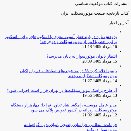
انتشارات کتاب موفقیت شناسی
کتاب تاریخچه صنعت موتورسیکلت ایران
آخرین اخبار
پژوهش تازه درباره خطر آسیب مغزی با اسکوترهای برقی: اسکوتر
برقی، خطرناک‌تر از موتورسیکلت و دوچرخه!
16 مرداد 1405 21:18
انتظار بانوان موتورسوار به پایان می‌رسد؟
15 مرداد 1405 20:09
پلیس اعلام کرد: 56 درصد فوتی‌های تصادفات قم را راکبان
موتورسیکلت تشکیل می‌دهند
14 مرداد 1405 21:27
آیا طرح ترافیک موتورسیکلت‌ها در تهران قرار است اجرایی شود؟
13 مرداد 1405 19:56
مدیر عامل موسسه راهگشا بنیاد تعاون فراجا: چهارهزار دستگاه
موتورسیکلت روزانه در کشور تعویض پلاک می شود
12 مرداد 1405 21:02
فرمانده انتظامی خراسان رضوی: بانوان بدون گواهینامه
موتورسواری نکنند