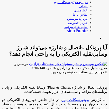
درباره موتورسیکلت نیوز
اهداف
خط مشی
تماس با ما
درباره موسس
حریم خصوصی
سایت‌های مرتبط
About Founder
جستجو
برای
آیا پروتکل «اتصال و شارژ» می‌تواند شارژ
وسایل‌نقلیه الکتریکی را به راحتی انجام دهد؟
موسس و
ارسال
مدیرمسئول: دکتر محمدعلی نژادیان
26 آذر 1403 08:06
ایمیل
0
خواندن این مطلب 2 دقیقه زمان میبرد
پروتکل اتصال و شارژ (Plug & Charge) وسایل‌نقلیه الکتریکی و پایان
برنامه‌های مزاحم و سیستم‌های احراز هویت خسته‌کننده.
به گزارش
موتورسیکلت نیوز
، در حال حاضر خودروهای الکتریکی دو
چرخ و چهار چرخ به‌سرعت در حال کسب محبوبیت هستند. به‌نظر
می‌رسد که وسایل‌نقلیه برقی بیشتری در مراکز خرید، مراکز تجاری و