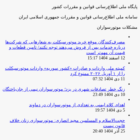
پایگاه ملی اطلاع‌رسانی قوانین و مقررات کشور
سامانه ملی اطلاع‌رسانی قوانین و مقررات جمهوری اسلامی ایران
مشکلات موتورسواران
مصرف‌کنندگان موقع خرید موتورسیکلت به شعارهایی که شرکت‌ها
درباره خدمات پس از فروش می‌دهند توجه نکنند/ تامین قطعات و
قیمت آن مهم‌تر است
12 اسفند 1404 15:17
کمیته ملی واردات و صادرات «کشور سوریه» واردات موتورسیکلت
را از ۱ آوریل ۲۰۲۶ ممنوع کرد
11 دی 1404 07:32
زنگ خطر تصادفات شهری در یزد؛ موتورسواران نیمی از جان‌باختگان
10 دی 1404 23:49
اهدای کلاه ایمنی به تعدادی از موتورسواران در دماوند
5 دی 1404 19:57
حجت‌الاسلام و المسلمین مجید انصاری: موتورسواری زنان خلاف
قانون نیست
25 آذر 1404 20:40