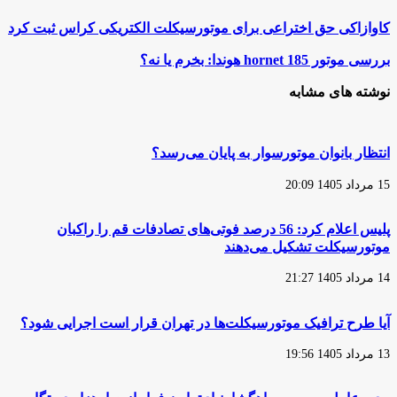
کاوازاکی
کاوازاکی حق اختراعی برای موتورسیکلت الکتریکی کراس ثبت کرد
حق
اختراعی
بررسی
بررسی موتور hornet 185 هوندا: بخرم یا نه؟
برای
موتور
موتورسیکلت
hornet
نوشته های مشابه
الکتریکی
185
کراس
هوندا:
ثبت
بخرم
کرد
یا
انتظار بانوان موتورسوار به پایان می‌رسد؟
نه؟
15 مرداد 1405 20:09
پلیس اعلام کرد: 56 درصد فوتی‌های تصادفات قم را راکبان
موتورسیکلت تشکیل می‌دهند
14 مرداد 1405 21:27
آیا طرح ترافیک موتورسیکلت‌ها در تهران قرار است اجرایی شود؟
13 مرداد 1405 19:56