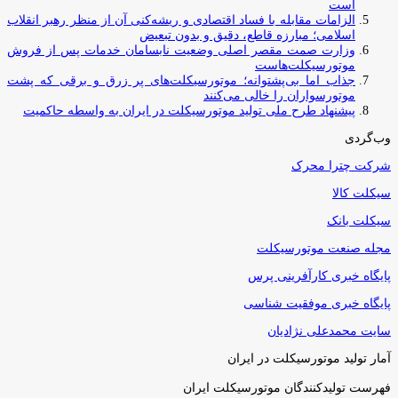
است
الزامات مقابله با فساد اقتصادی و ریشه‌کنی آن از منظر رهبر انقلاب
اسلامی؛ مبارزه قاطع، دقیق و بدون تبعیض
وزارت صمت مقصر اصلی وضعیت نابسامان خدمات پس از فروش
موتورسیکلت‌هاست
جذاب اما بی‌پشتوانه؛ موتورسیکلت‌های پر زرق‌ و برقی که پشت
موتورسواران را خالی می‌کنند
پیشنهاد طرح ملی تولید موتورسیکلت در ایران به واسطه حاکمیت
وب‌گردی
شرکت چترا محرک
سیکلت کالا
سیکلت بانک
مجله صنعت موتورسیکلت
پایگاه خبری کارآفرینی پرس
پایگاه خبری موفقیت شناسی
سایت محمدعلی نژادیان
آمار تولید موتورسیکلت در ایران
فهرست تولیدکنندگان موتورسیکلت ایران