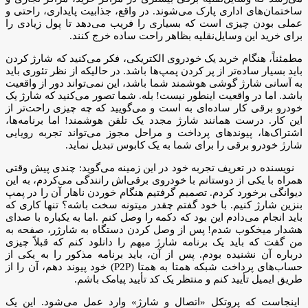
ساختمان‌های اداری پارک می‌شوند. در واقع، جذابیت پایداری، راحتی و
عملی بودن چیزی است که بسیاری را فریب می‌دهد تا پول زیادی را
برای خرید این وسایل‌نقلیه بظاهر راحت ساده خرج کنند.
مطمئناً، هنگام خرید یک خودروی الکتریکی، فکر می‌کنید که شارژ کردن
باید بسیار ساده‌تر از پر کردن پمپ‌ها باشد. در حالیکه از نظر تئوری باید
به آسانی شارژ گوشی هوشمند شما باشد، این نمی‌تواند دور از واقعیت
باشد. اما در واقعیت اینطور نیست! بله. شما تصور می‌کنید که شارژ یک
خودرو برقی کار ساده‌ای به است و می‌گویید که چه چیزی راحت‌تر از
این کار. درست همانند شارژ مجدد یک تلفن هوشمند! اما برنامه‌ها،
اشتراک‌ها، پیوندهای پرداخت و مراحل مجوز می‌تواند تجربه رویایی
شارژ خودرو برقی را برای شما به یک کابوس تبدیل نماید.
نویسنده در تعریف تجربه خود در این زمینه می‌گوید: چندی پیش وقتی
همراه با یکی از دوستانم با خودروی برقی‌اش رانندگی می‌کردم، به این
دیوانگی برخورد کردم. تصمیم گرفتیم هنگام خوردن ناهار آن را در پمپ
بنزین شارژ کنیم. با خود گفتم چقدر میتونه سخت باشه؟ تنها کاری که
باید انجام می‌دادم این بود که دکمه را وصل کنم .اما به یکباره با صدای
هشدار میخکوب شدم! پس از وصل کردن دستگاه به شارژر، صفحه به
من گفت که باید یک برنامه شارژ مبهم را دانلود کنم که قبلاً چیزی
درباره آن نشنیده بودم. پس از آن، باید برنامه مذکور را به یکی از
حساب‌های پرداخت شبکه همتا به همتا (P2P) خود پیوند دهم، آن را از
طریق ایمیل تأیید کنم و منتظر یک کد تأیید پیامک باشم.
اینجاست که پروتکل «اتصال و شارژ» وارد عمل می‌شود. این یک