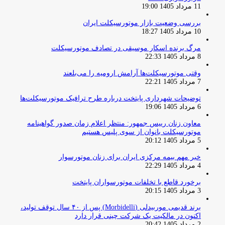
11 مرداد 1405 19:00
بررسی وضعیت بازار موتورسیکلت ایران
10 مرداد 1405 18:27
مرگ برنده اسکار موسیقی در تصادف موتورسیکلت
8 مرداد 1405 22:33
وقتی موتورسیکلت‌ها آرامش ارومیه را می‌بلعند
7 مرداد 1405 22:21
توضیحات شهرداری پایتخت درباره طرح ترافیک موتورسیکلت‌ها
6 مرداد 1405 19:06
معاون زنان رییس جمهور: منتظر اعلام زمان صدور گواهینامه
موتورسیکلت بانوان از سوی پلیس هستیم
5 مرداد 1405 20:12
خبر مهم بیمه مرکزی ایران برای زنان موتورسوار
4 مرداد 1405 22:29
برخورد قاطع با تخلفات موتورسواران پایتخت
3 مرداد 1405 20:15
برند قدیمی موربیدلی (Morbidelli) پس از ۴۰ سال توقف تولید،
اکنون در مالکیت یک شرکت چینی قرار دارد
2 مرداد 1405 20:42