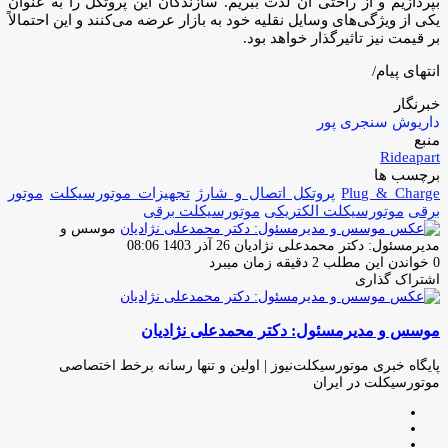
بپردازیم و از راحتی آن لذت ببریم. سازندگان این پروتکل را به عنوان
یکی از ویژگی‌های وسایل نقلیه خود به بازار عرضه می‌کنند و این احتمالاً
بر قیمت نیز تاثیرگذار خواهد بود.
انتهای پیام/
خبرنگار
داریوش سنجری پور
منبع
Rideapart
برچسب ها
Plug & Charge
پروتکل اتصال و شارژ
تجهیزات موتورسیکلت
موتور
برقی
موتورسیکلت الکتریکى
موتورسیکلت برقى
موسس و
ارسال
مدیرمسئول: دکتر محمدعلی نژادیان
26 آذر 1403 08:06
ایمیل
0
خواندن این مطلب 2 دقیقه زمان میبرد
اشتراک گذاری
چاپ
فیس
توئیتر
واتس
تلگرام
لینکدین
اشتراک
(X)
آپ
بوک
گذاری
موسس و مدیرمسئول: دکتر محمدعلی نژادیان
از
طریق
ایمیل
پایگاه خبری موتورسیکلت‌نیوز | اولین و تنها رسانه برخط اختصاصی
موتورسیکلت در ایران
وبسایت
لینکدین
اینستاگرام