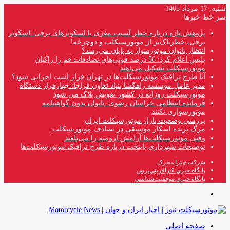
شنبه, 17 مرداد 1405
سر خط خبرها
پژوهش تازه درباره خطر آسیب مغزی با اسکوترهای برقی: اسکوتر
برقی، خطرناک‌تر از موتورسیکلت و دوچرخه!
انتظار بانوان موتورسوار به پایان می‌رسد؟
پلیس اعلام کرد: 56 درصد فوتی‌های تصادفات قم را راکبان
موتورسیکلت تشکیل می‌دهند
آیا طرح ترافیک موتورسیکلت‌ها در تهران قرار است اجرایی شود؟
مدیر عامل موسسه راهگشا بنیاد تعاون فراجا: چهارهزار دستگاه
موتورسیکلت روزانه در کشور تعویض پلاک می شود
فرمانده انتظامی خراسان رضوی: بانوان بدون گواهینامه
موتورسواری نکنند
بررسی وضعیت بازار موتورسیکلت ایران
مرگ برنده اسکار موسیقی در تصادف موتورسیکلت
وقتی موتورسیکلت‌ها آرامش ارومیه را می‌بلعند
توضیحات شهرداری پایتخت درباره طرح ترافیک موتورسیکلت‌ها
شرکت چترا محرک
پایگاه خبری کارآفرینی‌پرس
پایگاه خبری موفقیت‌شناسی
منو
صفحه اصلی