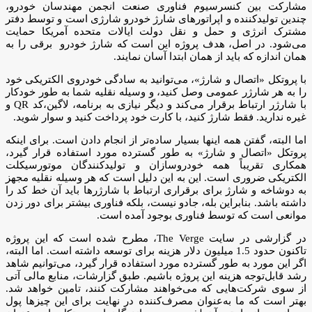
مشارکت بین کنسرسیوم فناوری صنعت انجمن مهندسان خودرو،
چندین تولیدکننده و اپراتورهای شارژ خودرو شارژی است و توسط دفتر
مشترک انرژی و حمل و نقل دولت ایالات متحده آمریکا حمایت
می‌شود. در اصل، هدف پروژه این است که شارژ خودرو برقی را به
همان اندازه که باید از همان ابتدا آسان نمایند.
با پروتکل «اتصال و شارژ»، می‌توانید به سادگی خودروی الکتریکی خود
را به هر شارژر عمومی وصل کنید، و وسیله نقلیه شما به طور خودکار
با شارژر ارتباط برقرار می‌کند و دیگر نیازی به برنامه، لاگین،کد QR و
غیره ندارید. فقط شارژ کنید، با کارت خود پرداخت کنید و سوار شوید.
اما البته، گفتن همه اینها بسیار ساده‌تر از انجام دادن است. برای اینکه
پروتکل «اتصال و شارژ» به طور گسترده مورد استفاده قرار گیرد،
همکاری تقریباً همه خودروسازان و تولیدکنندگان موتورسیکلت
الکتریکی ضروری است. این به این دلیل است که هر وسیله نقلیه مجهز
به دوشاخه و شارژ برای برقراری ارتباط با شارژرها باید آن خط کد را
داشته باشد. بنابراین بله، جادو نیست، بلکه فناوری بیشتر برای دور زدن
موانعی است که توسط فناوری بوجود آمده است.
در گزارشی در سایت The Verge، مطرح شده است که این پروژه
تاکنون حدود 1.5 میلیون دلار هزینه برای توسعه داشته است. اما البته،
اگر این مورد به طور گسترده مورد استفاده قرار گیرد، می‌توانیم شاهد
رشد قابل‌توجه هزینه این پروژه باشیم. طبق گزارشات، منابع مالی آتی
از سوی شرکت‌هایی که می‌خواهند مشارکت کنند، تامین خواهد شد.
بهتر است که ما به‌عنوان مصرف‌کننده در نهایت برای این چیزها پول