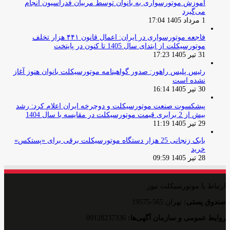
آموزش موتورسواری به بانوان توسط مربیان فدراسیون انجام
می‌گیرد
1 مرداد 1405 17:04
فاجعه موتورسواری در ایران: اعمال قانون ۴۴۱ هزار تخلف
موتورسیکلت از ابتدای سال 1405 تا کنون در پایتخت
31 تیر 1405 17:23
رئیس پلیس راهور: صدور گواهینامه موتورسیکلت بانوان هنوز آغاز
نشده است
30 تیر 1405 16:14
پیشکسوت صنعت موتورسیکلت و دوچرخه ایران اعلام کرد: رشد
بیش از 2 برابری قیمت موتورسیکلت در مقایسه با سال 1404
29 تیر 1405 11:19
بابک زنجانی 25 هزار دستگاه موتورسیکلت برقی برای «پستکس»
خرید
28 تیر 1405 09:59
ارتباط با موتورسیکلت نیوز
صندوق پستی:
تهران 565-19575
روایط عمومی و سازمان آگهی‌ها:
09128237336