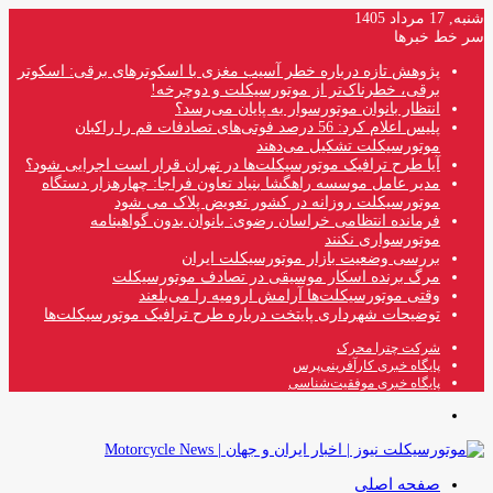
شنبه, 17 مرداد 1405
سر خط خبرها
پژوهش تازه درباره خطر آسیب مغزی با اسکوترهای برقی: اسکوتر
برقی، خطرناک‌تر از موتورسیکلت و دوچرخه!
انتظار بانوان موتورسوار به پایان می‌رسد؟
پلیس اعلام کرد: 56 درصد فوتی‌های تصادفات قم را راکبان
موتورسیکلت تشکیل می‌دهند
آیا طرح ترافیک موتورسیکلت‌ها در تهران قرار است اجرایی شود؟
مدیر عامل موسسه راهگشا بنیاد تعاون فراجا: چهارهزار دستگاه
موتورسیکلت روزانه در کشور تعویض پلاک می شود
فرمانده انتظامی خراسان رضوی: بانوان بدون گواهینامه
موتورسواری نکنند
بررسی وضعیت بازار موتورسیکلت ایران
مرگ برنده اسکار موسیقی در تصادف موتورسیکلت
وقتی موتورسیکلت‌ها آرامش ارومیه را می‌بلعند
توضیحات شهرداری پایتخت درباره طرح ترافیک موتورسیکلت‌ها
شرکت چترا محرک
پایگاه خبری کارآفرینی‌پرس
پایگاه خبری موفقیت‌شناسی
منو
صفحه اصلی