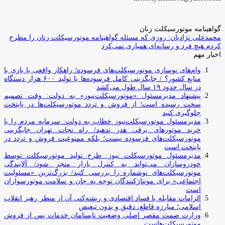
گواهینامه موتورسیکلت زنان
محمدعلی نژادیان: روزی که مسئله گواهینامه موتورسیکلت زنان را مطرح
کردم هیچ فرد و رسانه‌ای همیاری نمی‌کرد
اخبار مهم
وام‌های نوسازی موتورسیکلت‌های فرسوده؛ راهکار واقعی یا بازی با
منابع کشور؟ / جایگزینی کامل فرسوده‌ها با تولید ۶۰۰ هزار دستگاه
در سال حدود ۱۹ سال طول می‌کشد
پیشنهاد مدیرمسئول «موتورسیکلت‌نیوز» به دولت: وقت تصمیم
سخت رسیده است؛ از فروش و تردد موتورسیکلت‌ها در پایتخت
جلوگیری کنید
مدیرمسئول موتورسیکلت‌نیوز خطاب به دولت: سرمایه مردم را با
خرید موتورهای برقی هدر ندهید/ راه نجات تهران جایگزینی
موتورسیکلت‌های فرسوده نیست؛ بلکه ممنوعیت فروش و تردد در
پایتخت است
مدیرمسئول موتورسیکلت نیوز: طرح تولید موتورسیکلت توسط
خودروسازان می‌تواند به کنترل بازار منجر شود/ آلایندگی
موتورسیکلت‌های نوشماره را بررسی کنید/ بزرگ‌ترین «مسئولیت
اجتماعی» برای مونتاژکنندگان توجه به جان و سلامت موتورسواران
است
الزامات مقابله با فساد اقتصادی و ریشه‌کنی آن از منظر رهبر انقلاب
اسلامی؛ مبارزه قاطع، دقیق و بدون تبعیض
وزارت صمت مقصر اصلی وضعیت نابسامان خدمات پس از فروش
موتورسیکلت‌هاست