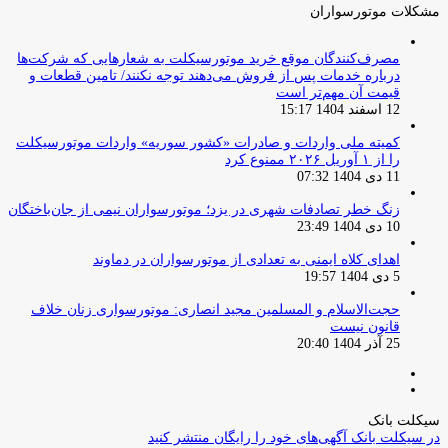
مشکلات موتورسواران
مصرف‌کنندگان موقع خرید موتورسیکلت به شعارهایی که شرکت‌ها
درباره خدمات پس از فروش می‌دهند توجه نکنند/ تامین قطعات و
قیمت آن مهم‌تر است
12 اسفند 1404 15:17
کمیته ملی واردات و صادرات «کشور سوریه» واردات موتورسیکلت
را از ۱ آوریل ۲۰۲۶ ممنوع کرد
11 دی 1404 07:32
زنگ خطر تصادفات شهری در یزد؛ موتورسواران نیمی از جان‌باختگان
10 دی 1404 23:49
اهدای کلاه ایمنی به تعدادی از موتورسواران در دماوند
5 دی 1404 19:57
حجت‌الاسلام و المسلمین مجید انصاری: موتورسواری زنان خلاف
قانون نیست
25 آذر 1404 20:40
صفحه
صفحه
قبلی
بعدی
سیکلت بانک
در سیکلت بانک آگهی‌های خود را رایگان منتشر کنید