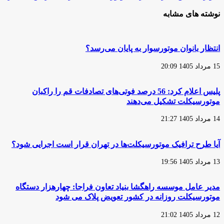
موتورسوار
حق
پارلمان
اختراعی
نوشته های مشابه
کشور
برای
پرتغال
موتورسیکلت
قانون
الکتریکی
معاینه
کراس
انتظار بانوان موتورسوار به پایان می‌رسد؟
فنی
ثبت
موتورسیکلت
کرد
15 مرداد 1405 20:09
را
لغو
کردند
پلیس اعلام کرد: 56 درصد فوتی‌های تصادفات قم را راکبان
موتورسیکلت تشکیل می‌دهند
14 مرداد 1405 21:27
آیا طرح ترافیک موتورسیکلت‌ها در تهران قرار است اجرایی شود؟
13 مرداد 1405 19:56
مدیر عامل موسسه راهگشا بنیاد تعاون فراجا: چهارهزار دستگاه
موتورسیکلت روزانه در کشور تعویض پلاک می شود
12 مرداد 1405 21:02