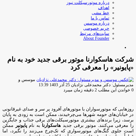
درباره موتورسیکلت نیوز
اهداف
خط مشی
تماس با ما
درباره موسس
حریم خصوصی
سایت‌های مرتبط
About Founder
جستجو
برای
شرکت هاسکوارنا موتور برقی جدید خود به نام
«پایونیر» را معرفی کرد
موسس و
ارسال
مدیرمسئول: دکتر محمدعلی نژادیان
25 آذر 1403 13:39
ایمیل
0
خواندن این مطلب 2 دقیقه زمان میبرد
روزهایی که موتورسواران با موتورهای آفرود پر سر و صدای غیرقانونی
در خیابان‌های حومه شهرها می‌چرخیدند، ممکن است به زودی به پایان
برسد، زیرا برندهای بیشتری موتورسیکلت‌های برقی جذاب و جایگزین
را معرفی می‌کنند. موتور برقی جدید
هاسکوارنا
به نام
پایونیر
ممکن
است جلوی گنگ‌های موتورسواری که تک‌چرخ می‌زنند را نگیرد، اما