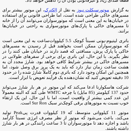
قطعاً صدای زیاد و غیرقانونی بودن آن را کاهش خواهد داد.
به گزارش
موتورسیکلت نیوز
به نقل از
الِکتِرک
، این موتور بیشتر برای
مسیرهای خاکی طراحی شده است، اما طراحی قانونی برای استفاده
در خیابان‌ها به این معنی است که موتورسواران می‌توانند آن را از خانه
تا مسیرهای خاکی یا پارک‌های موتورسواری به راحتی در خیابان‌ها
برانند.
باتری لیتیوم-یونی نسبتاً کوچک 5.5 کیلووات‌ساعت به این معنی است
که موتورسواران ممکن است بخواهند قبل از رسیدن به مسیرهای
خاکی یا پارک پرش، مسافتی که قصد دارند در خیابان طی کنند را در
نظر بگیرند. با این حال، این باتری برای برخی از سفرهای طولانی در
مسیرهای خاکی در بیشتر شرایط کافی خواهد بود. شارژ مجدد آن به
هشت ساعت زمان نیاز دارد که باید به یک پریز برق وصل شود، اما
همچنین این امکان وجود دارد که باتری دوم کاملاً شارژ شده را در حدود
10 دقیقه تعویض کنید که نشان‌دهنده یک فرآیند تعویض با ابزار است.
شرکت هاسکوارنا ادعا می‌کند که این موتور در هر بار شارژ می‌تواند
حدود 137 کیلومتر (85 مایل) با چرخه WMTC طی کند که البته معمولاً
این عدد کمی بیشتر از واقعیت است، اما با این حال، این یک ارتقاء
خوب نسبت به موتورهای برقی کوچک‌تر سبک Sur Ron است.
موتور 11 کیلوواتی متوسط، که 19 کیلووات قدرت پیPeak تولید
می‌کند، باعث می‌شود که موتور از نظر مصرف انرژی نسبتاً کارآمد
باشد و اجازه دهد تا موتورسواران تا 3 ساعت رانندگی در هر بار شارژ
داشته باشند.