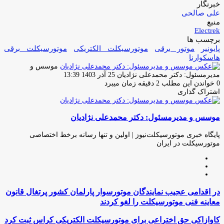
خبرنگار
علی صالحی
منبع
Electrek
برچسب ها
پایونیر
موتور برقی
موتورسیکلت الکتریکى
موتورسیکلت برقى
هاسکوارنا
موسس و
ارسال
مدیرمسئول: دکتر محمدعلی نژادیان
25 آذر 1403 13:39
ایمیل
0
خواندن این مطلب 2 دقیقه زمان میبرد
اشتراک گذاری
چاپ
فیس
توئیتر
واتس
تلگرام
لینکدین
اشتراک
(X)
آپ
بوک
گذاری
موسس و مدیرمسئول: دکتر محمدعلی نژادیان
از
طریق
ایمیل
پایگاه خبری موتورسیکلت‌نیوز | اولین و تنها رسانه برخط اختصاصی
موتورسیکلت در ایران
وبسایت
لینکدین
اینستاگرام
در
در اقدامی عجیب نمایندگان موتورسوار پارلمان کشور پرتغال قانون
اقدامی
معاینه فنی موتورسیکلت را لغو کردند
عجیب
نمایندگان
کاوازاکی
کاوازاکی حق اختراعی برای موتورسیکلت الکتریکی کراس ثبت کرد