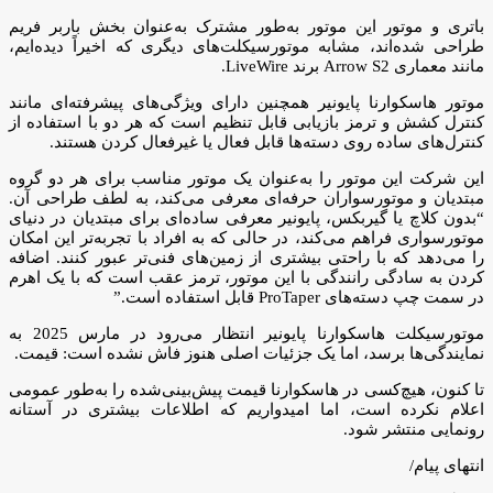
باتری و موتور این موتور به‌طور مشترک به‌عنوان بخش باربر فریم
طراحی شده‌اند، مشابه موتورسیکلت‌های دیگری که اخیراً دیده‌ایم،
مانند معماری Arrow S2 برند LiveWire.
موتور هاسکوارنا پایونیر همچنین دارای ویژگی‌های پیشرفته‌ای مانند
کنترل کشش و ترمز بازیابی قابل تنظیم است که هر دو با استفاده از
کنترل‌های ساده روی دسته‌ها قابل فعال یا غیرفعال کردن هستند.
این شرکت این موتور را به‌عنوان یک موتور مناسب برای هر دو گروه
مبتدیان و موتورسواران حرفه‌ای معرفی می‌کند، به لطف طراحی آن.
“بدون کلاچ یا گیربکس، پایونیر معرفی ساده‌ای برای مبتدیان در دنیای
موتورسواری فراهم می‌کند، در حالی که به افراد با تجربه‌تر این امکان
را می‌دهد که با راحتی بیشتری از زمین‌های فنی‌تر عبور کنند. اضافه
کردن به سادگی رانندگی با این موتور، ترمز عقب است که با یک اهرم
در سمت چپ دسته‌های ProTaper قابل استفاده است.”
موتورسیکلت هاسکوارنا پایونیر انتظار می‌رود در مارس 2025 به
نمایندگی‌ها برسد، اما یک جزئیات اصلی هنوز فاش نشده است: قیمت.
تا کنون، هیچ‌کسی در هاسکوارنا قیمت پیش‌بینی‌شده را به‌طور عمومی
اعلام نکرده است، اما امیدواریم که اطلاعات بیشتری در آستانه
رونمایی منتشر شود.
انتهای پیام/