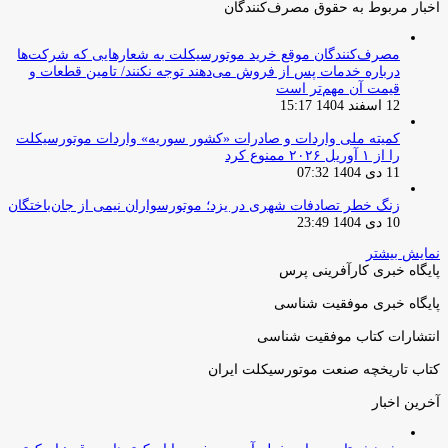
اخبار مربوط به حقوق مصرف‌کنندگان
مصرف‌کنندگان موقع خرید موتورسیکلت به شعارهایی که شرکت‌ها
درباره خدمات پس از فروش می‌دهند توجه نکنند/ تامین قطعات و
قیمت آن مهم‌تر است
12 اسفند 1404 15:17
کمیته ملی واردات و صادرات «کشور سوریه» واردات موتورسیکلت
را از ۱ آوریل ۲۰۲۶ ممنوع کرد
11 دی 1404 07:32
زنگ خطر تصادفات شهری در یزد؛ موتورسواران نیمی از جان‌باختگان
10 دی 1404 23:49
نمایش بیشتر
پایگاه خبری کارآفرینی پرس
پایگاه خبری موفقیت شناسی
انتشارات کتاب موفقیت شناسی
کتاب تاریخچه صنعت موتورسیکلت ایران
آخرین اخبار