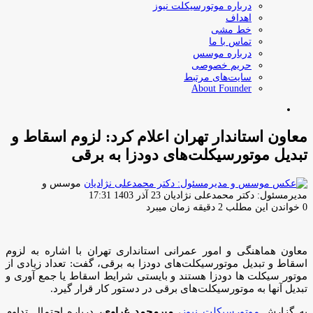
درباره موتورسیکلت نیوز
اهداف
خط مشی
تماس با ما
درباره موسس
حریم خصوصی
سایت‌های مرتبط
About Founder
جستجو
برای
معاون استاندار تهران اعلام کرد: لزوم اسقاط و
تبدیل موتورسیکلت‌های دودزا به برقی
موسس و
ارسال
مدیرمسئول: دکتر محمدعلی نژادیان
23 آذر 1403 17:31
ایمیل
0
خواندن این مطلب 2 دقیقه زمان میبرد
معاون هماهنگی و امور عمرانی استانداری تهران با اشاره به لزوم
اسقاط و تبدیل موتورسیکلت‌های دودزا به برقی، گفت: تعداد زیادی از
موتور سیکلت ها دودزا هستند و بایستی شرایط اسقاط یا جمع آوری و
تبدیل آنها به موتورسیکلت‌های برقی در دستور کار قرار گیرد.
به گزارش
موتورسیکلت نیوز
،
میرمحمد غراوی،
درباره احتمال تداوم