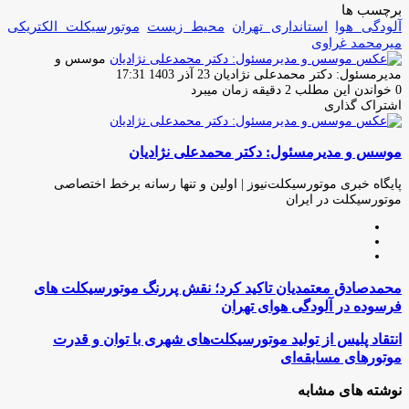
برچسب ها
آلودگی هوا
استانداری تهران
محیط زیست
موتورسیکلت الکتریکى
میرمحمد غراوی
موسس و
ارسال
مدیرمسئول: دکتر محمدعلی نژادیان
23 آذر 1403 17:31
ایمیل
0
خواندن این مطلب 2 دقیقه زمان میبرد
اشتراک گذاری
چاپ
فیس
توئیتر
واتس
تلگرام
لینکدین
اشتراک
(X)
آپ
بوک
گذاری
موسس و مدیرمسئول: دکتر محمدعلی نژادیان
از
طریق
ایمیل
پایگاه خبری موتورسیکلت‌نیوز | اولین و تنها رسانه برخط اختصاصی
موتورسیکلت در ایران
وبسایت
لینکدین
اینستاگرام
محمدصادق
محمدصادق معتمدیان تاکید کرد؛ نقش پررنگ موتورسیکلت های
معتمدیان
فرسوده در آلودگی هوای تهران
تاکید
کرد؛
انتقاد
انتقاد پلیس از تولید موتورسیکلت‌های شهری با توان و قدرت
نقش
پلیس
موتورهای مسابقه‌ای
پررنگ
از
موتورسیکلت
تولید
نوشته های مشابه
های
موتورسیکلت‌های