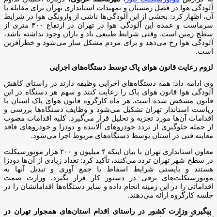
آلودگی هوا در فصل زمستان و تمهیدات استانداری تهران برای مقابله با
آن، اظهار کرد: بخشی از این آلودگی‌ها ناشی از وارونگی هوا در شرایط
سرماست و عمده این آلودگی هوا در تهران در ارتفاع ۳۰۰ متری از
سطح زمین است. وقتی شرایط طبیعی باد و باران وجود نداشته باشد،
آلودگی هوا رخ می‌دهد و برای مردم مشکل ساز می‌شود و خطرآفرین
است.
لزوم رعایت قانون هوای پاک توسط دستگاه‌های اجرایی
وی ادامه داد: همه دستگاه‌های اجرایی وظیفه دارند در راستای کاهش
آلودگی هوا قانون هوای پاک را رعایت کنند و سهم هر دستگاه در این
قانون مشخص شده است. هر ماه کارگروه قانون هوای پاک استان با
ریاست استاندار تهران تشکیل می‌شود و وظایف دستگاه‌ها بررسی و
اقدامات آن‌ها مورد تجزیه و تحلیل قرار می‌گیرد. کلیه اقدامات مصوب
از جمله جلوگیری از تردد خودروهای آلاینده و دودزا و خودروهای فاقد
معاینه فنی در استان توسط دستگاه‌های مربوط اجرا می‌شود.
معاون استانداری تهران با بیان اینکه ۴ میلیون و ۲۰۰ هزار موتورسیکلت
در سطح شهر تهران تردد می‌کنند، تأکید کرد: تعداد زیادی از آن‌ها دودزا
هستند و بایستی شرایط اسقاط یا جمع آوری و تبدیل آنها به
موتورسیکلت‌های برقی در دستور کار قرار بگیرد. وزارت صمت
اقداماتی را در این زمینه انجام داده و سایر دستگاه‌ها اقداماتشان را در
جلسه کارگروه ارائه می‌دهند.
پیگیری وزارت کشور در راستای اقدام استان‌های همجوار تهران در