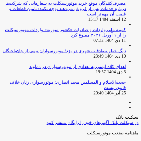
مصرف‌کنندگان موقع خرید موتورسیکلت به شعارهایی که شرکت‌ها
درباره خدمات پس از فروش می‌دهند توجه نکنند/ تامین قطعات و
قیمت آن مهم‌تر است
12 اسفند 1404 15:17
کمیته ملی واردات و صادرات «کشور سوریه» واردات موتورسیکلت
را از ۱ آوریل ۲۰۲۶ ممنوع کرد
11 دی 1404 07:32
زنگ خطر تصادفات شهری در یزد؛ موتورسواران نیمی از جان‌باختگان
10 دی 1404 23:49
اهدای کلاه ایمنی به تعدادی از موتورسواران در دماوند
5 دی 1404 19:57
حجت‌الاسلام و المسلمین مجید انصاری: موتورسواری زنان خلاف
قانون نیست
25 آذر 1404 20:40
صفحه
صفحه
قبلی
بعدی
سیکلت بانک
در سیکلت بانک آگهی‌های خود را رایگان منتشر کنید
ماهنامه صنعت موتورسیکلت