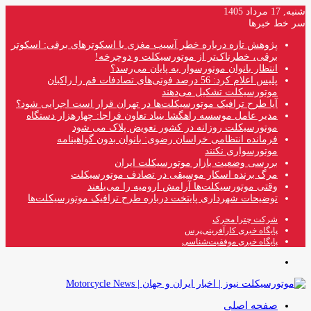
شنبه, 17 مرداد 1405
سر خط خبرها
پژوهش تازه درباره خطر آسیب مغزی با اسکوترهای برقی: اسکوتر
برقی، خطرناک‌تر از موتورسیکلت و دوچرخه!
انتظار بانوان موتورسوار به پایان می‌رسد؟
پلیس اعلام کرد: 56 درصد فوتی‌های تصادفات قم را راکبان
موتورسیکلت تشکیل می‌دهند
آیا طرح ترافیک موتورسیکلت‌ها در تهران قرار است اجرایی شود؟
مدیر عامل موسسه راهگشا بنیاد تعاون فراجا: چهارهزار دستگاه
موتورسیکلت روزانه در کشور تعویض پلاک می شود
فرمانده انتظامی خراسان رضوی: بانوان بدون گواهینامه
موتورسواری نکنند
بررسی وضعیت بازار موتورسیکلت ایران
مرگ برنده اسکار موسیقی در تصادف موتورسیکلت
وقتی موتورسیکلت‌ها آرامش ارومیه را می‌بلعند
توضیحات شهرداری پایتخت درباره طرح ترافیک موتورسیکلت‌ها
شرکت چترا محرک
پایگاه خبری کارآفرینی‌پرس
پایگاه خبری موفقیت‌شناسی
منو
صفحه اصلی