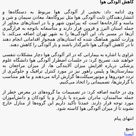
کاهش آلودگی هوا
وی ادامه داد: بخشی از آلودگی هوا مربوط به دستگاه‌ها و
انتشاردهندگان ثابت آلودگی هوا مثل نیروگاه‌ها، معادن سیمان و شن و
ماسه و کارخانه‌ها است که پیرامون شهر و یا در استان‌های مجاور از
جمله استان البرز و قزوین قرار دارند و متأسفانه باتوجه به قرارگیری
آن‌ها در مسیر باد، این آلودگی‌ها را به شهر تهران اضافه می‌کند. با
وزارت کشور هماهنگ شده که استان‌های همجوار اقداماتی انجام دهند
تا در کاهش آلودگی هوا تاثیرگذار باشند و بار آلودگی را کاهش دهند.
غراوی با اشاره به بیمارانی که در اثر آلودگی هوا دچار مشکلات تنفسی
خواهند شد، تصریح کرد: در جلسات اضطرار آلودگی هوا دانشگاه علوم
پزشکی درباره افزایش میزان آلایندگی ها، از میزان مراجعان به
بیمارستان‌ها و پلیس راهور نیز در مورد کنترل ترافیک و جلوگیری از
تردد خودروها و موتورسیکلت‌ها گزارش ارائه می‌دهند و ما هم متناسب
با گزارش‌ها، تصمیماتی را اتخاذ می‌کنیم.
وی در خاتمه اضافه کرد: در تصمیمات ما گروه‌های در معرض خطر از
جمله سالمندان، مادران شیرده یا باردار و یا کودکان و دانش‌آموزان
مورد توجه قرار دارند. عمدتا تأکید داریم این گروه‌ها از منازل خارج
نشوند تا از میزان آلودگی هوا کاسته شود.
انتهای پیام
منبع
ایسنا