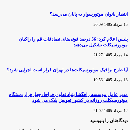
فرسوده
شهری
در
با
آلودگی
توان
انتظار بانوان موتورسوار به پایان می‌رسد؟
هوای
و
تهران
قدرت
15 مرداد 1405 20:09
موتورهای
مسابقه‌ای
پلیس اعلام کرد: 56 درصد فوتی‌های تصادفات قم را راکبان
موتورسیکلت تشکیل می‌دهند
14 مرداد 1405 21:27
آیا طرح ترافیک موتورسیکلت‌ها در تهران قرار است اجرایی شود؟
13 مرداد 1405 19:56
مدیر عامل موسسه راهگشا بنیاد تعاون فراجا: چهارهزار دستگاه
موتورسیکلت روزانه در کشور تعویض پلاک می شود
12 مرداد 1405 21:02
دیدگاهتان را بنویسید