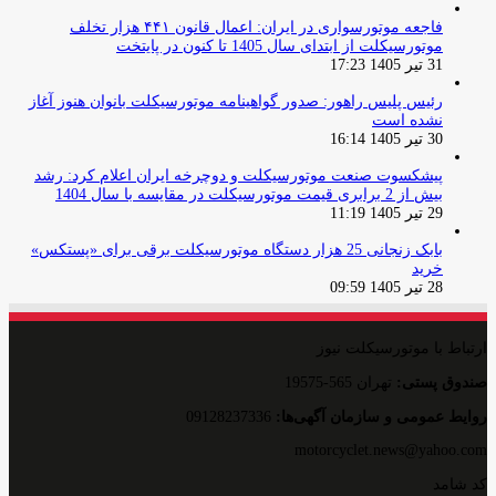
فاجعه موتورسواری در ایران: اعمال قانون ۴۴۱ هزار تخلف
موتورسیکلت از ابتدای سال 1405 تا کنون در پایتخت
31 تیر 1405 17:23
رئیس پلیس راهور: صدور گواهینامه موتورسیکلت بانوان هنوز آغاز
نشده است
30 تیر 1405 16:14
پیشکسوت صنعت موتورسیکلت و دوچرخه ایران اعلام کرد: رشد
بیش از 2 برابری قیمت موتورسیکلت در مقایسه با سال 1404
29 تیر 1405 11:19
بابک زنجانی 25 هزار دستگاه موتورسیکلت برقی برای «پستکس»
خرید
28 تیر 1405 09:59
ارتباط با موتورسیکلت نیوز
صندوق پستی:
تهران 565-19575
روایط عمومی و سازمان آگهی‌ها:
09128237336
motorcyclet.news@yahoo.com
کد شامد