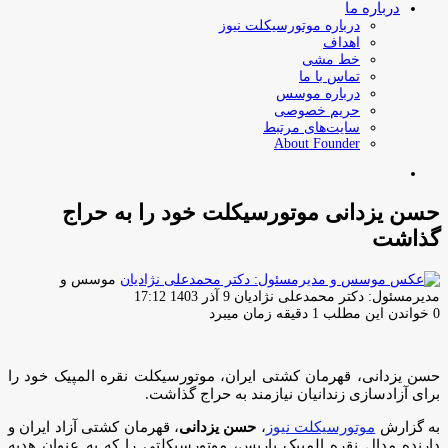
درباره ما
درباره موتورسیکلت نیوز
اهداف
خط مشی
تماس با ما
درباره موسس
حریم خصوصی
سایت‌های مرتبط
About Founder
جستجو
برای
حسن یزدانی موتورسیکلت خود را به حراج
گذاشت
موسس و
ارسال
مدیرمسئول: دکتر محمدعلی نژادیان
9 آذر 1403 17:12
ایمیل
0
خواندن این مطلب 1 دقیقه زمان میبرد
حسن یزدانی، قهرمان کشتی ایران، موتورسیکلت نقره المپیک خود را
برای آزادسازی زندانیان نیازمند به حراج گذاشت.
به گزارش
موتورسیکلت نیوز
،
حسن یزدانی
، قهرمان کشتی آزاد ایران و
دارنده مدال نقره المپیک پاریس، موتورسیکلتی را که به عنوان هدیه