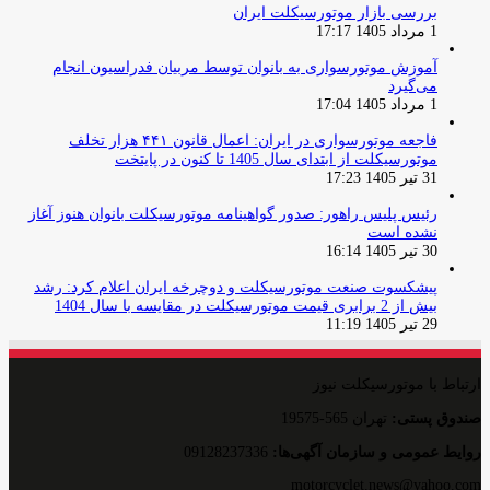
بررسی بازار موتورسیکلت ایران
1 مرداد 1405 17:17
آموزش موتورسواری به بانوان توسط مربیان فدراسیون انجام
می‌گیرد
1 مرداد 1405 17:04
فاجعه موتورسواری در ایران: اعمال قانون ۴۴۱ هزار تخلف
موتورسیکلت از ابتدای سال 1405 تا کنون در پایتخت
31 تیر 1405 17:23
رئیس پلیس راهور: صدور گواهینامه موتورسیکلت بانوان هنوز آغاز
نشده است
30 تیر 1405 16:14
پیشکسوت صنعت موتورسیکلت و دوچرخه ایران اعلام کرد: رشد
بیش از 2 برابری قیمت موتورسیکلت در مقایسه با سال 1404
29 تیر 1405 11:19
ارتباط با موتورسیکلت نیوز
صندوق پستی:
تهران 565-19575
روایط عمومی و سازمان آگهی‌ها:
09128237336
motorcyclet.news@yahoo.com