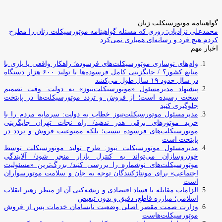
گواهینامه موتورسیکلت زنان
محمدعلی نژادیان: روزی که مسئله گواهینامه موتورسیکلت زنان را مطرح
کردم هیچ فرد و رسانه‌ای همیاری نمی‌کرد
اخبار مهم
وام‌های نوسازی موتورسیکلت‌های فرسوده؛ راهکار واقعی یا بازی با
منابع کشور؟ / جایگزینی کامل فرسوده‌ها با تولید ۶۰۰ هزار دستگاه
در سال حدود ۱۹ سال طول می‌کشد
پیشنهاد مدیرمسئول «موتورسیکلت‌نیوز» به دولت: وقت تصمیم
سخت رسیده است؛ از فروش و تردد موتورسیکلت‌ها در پایتخت
جلوگیری کنید
مدیرمسئول موتورسیکلت‌نیوز خطاب به دولت: سرمایه مردم را با
خرید موتورهای برقی هدر ندهید/ راه نجات تهران جایگزینی
موتورسیکلت‌های فرسوده نیست؛ بلکه ممنوعیت فروش و تردد در
پایتخت است
مدیرمسئول موتورسیکلت نیوز: طرح تولید موتورسیکلت توسط
خودروسازان می‌تواند به کنترل بازار منجر شود/ آلایندگی
موتورسیکلت‌های نوشماره را بررسی کنید/ بزرگ‌ترین «مسئولیت
اجتماعی» برای مونتاژکنندگان توجه به جان و سلامت موتورسواران
است
الزامات مقابله با فساد اقتصادی و ریشه‌کنی آن از منظر رهبر انقلاب
اسلامی؛ مبارزه قاطع، دقیق و بدون تبعیض
وزارت صمت مقصر اصلی وضعیت نابسامان خدمات پس از فروش
موتورسیکلت‌هاست