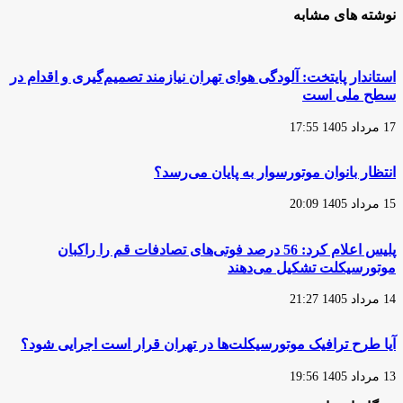
وجود
موتورهای
نوشته های مشابه
آلودگی
تهران
هوای
از
تهران،‌
امروز
معطل
استاندار پایتخت: آلودگی هوای تهران نیازمند تصمیم‌گیری و اقدام در
ماندن
سطح ملی است
برقی‌سازی
موتورسیکلت‌ها
17 مرداد 1405 17:55
پذیرفتنی
نیست
انتظار بانوان موتورسوار به پایان می‌رسد؟
15 مرداد 1405 20:09
پلیس اعلام کرد: 56 درصد فوتی‌های تصادفات قم را راکبان
موتورسیکلت تشکیل می‌دهند
14 مرداد 1405 21:27
آیا طرح ترافیک موتورسیکلت‌ها در تهران قرار است اجرایی شود؟
13 مرداد 1405 19:56