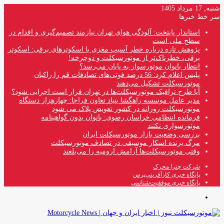
شنبه, 17 مرداد 1405
سر خط خبرها
استاندار پایتخت: آلودگی هوای تهران نیازمند تصمیم‌گیری و اقدام در
سطح ملی است
پژوهش تازه درباره خطر آسیب مغزی با اسکوترهای برقی: اسکوتر
برقی، خطرناک‌تر از موتورسیکلت و دوچرخه!
انتظار بانوان موتورسوار به پایان می‌رسد؟
پلیس اعلام کرد: 56 درصد فوتی‌های تصادفات قم را راکبان
موتورسیکلت تشکیل می‌دهند
آیا طرح ترافیک موتورسیکلت‌ها در تهران قرار است اجرایی شود؟
مدیر عامل موسسه راهگشا بنیاد تعاون فراجا: چهارهزار دستگاه
موتورسیکلت روزانه در کشور تعویض پلاک می شود
فرمانده انتظامی خراسان رضوی: بانوان بدون گواهینامه
موتورسواری نکنند
بررسی وضعیت بازار موتورسیکلت ایران
مرگ برنده اسکار موسیقی در تصادف موتورسیکلت
وقتی موتورسیکلت‌ها آرامش ارومیه را می‌بلعند
شرکت چترا محرک
پایگاه خبری کارآفرینی‌پرس
پایگاه خبری موفقیت‌شناسی
منو