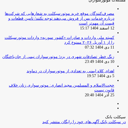
مشکلات موتورسواران
مصرف‌کنندگان موقع خرید موتورسیکلت به شعارهایی که شرکت‌ها
درباره خدمات پس از فروش می‌دهند توجه نکنند/ تامین قطعات و
قیمت آن مهم‌تر است
12 اسفند 1404 15:17
کمیته ملی واردات و صادرات «کشور سوریه» واردات موتورسیکلت
را از ۱ آوریل ۲۰۲۶ ممنوع کرد
11 دی 1404 07:32
زنگ خطر تصادفات شهری در یزد؛ موتورسواران نیمی از جان‌باختگان
10 دی 1404 23:49
اهدای کلاه ایمنی به تعدادی از موتورسواران در دماوند
5 دی 1404 19:57
حجت‌الاسلام و المسلمین مجید انصاری: موتورسواری زنان خلاف
قانون نیست
25 آذر 1404 20:40
صفحه
صفحه
قبلی
بعدی
سیکلت بانک
در سیکلت بانک آگهی‌های خود را رایگان منتشر کنید