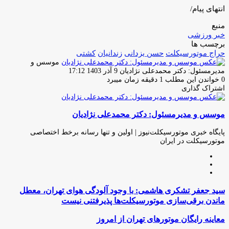
انتهای پیام/
منبع
خبر ورزشی
برچسب ها
حراج موتورسیکلت
حسن یزدانی
زندانیان
کشتی
موسس و
ارسال
مدیرمسئول: دکتر محمدعلی نژادیان
9 آذر 1403 17:12
ایمیل
0
خواندن این مطلب 1 دقیقه زمان میبرد
اشتراک گذاری
چاپ
فیس
توئیتر
واتس
تلگرام
لینکدین
اشتراک
(X)
آپ
بوک
گذاری
موسس و مدیرمسئول: دکتر محمدعلی نژادیان
از
طریق
ایمیل
پایگاه خبری موتورسیکلت‌نیوز | اولین و تنها رسانه برخط اختصاصی
موتورسیکلت در ایران
وبسایت
لینکدین
اینستاگرام
سید
سید جعفر تشکری هاشمی: با وجود آلودگی هوای تهران،‌ معطل
جعفر
ماندن برقی‌سازی موتورسیکلت‌ها پذیرفتنی نیست
تشکری
هاشمی:
معاینه
معاینه رایگان موتورهای تهران از امروز
با
رایگان