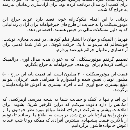
برای کسب این مدال دریافت کرده بود، برای آزادسازی زندانیان نیازمند
به حراج گذاشت.
یزدانی با این اقدام نیکوکارانه خود، قصد دارد عواید حراج این
موتورسیکلت را به حمایت از طرح‌های خیرخواهانه برای آزادی زندانیانی
که به دلیل مشکلات مالی در حبس هستند، اختصاص دهد.
قهرمان المپیک و جهان با انتشار فیلم کوتاهی در فضای مجازی نوشت:
خوشحالم که می‌توانم با یک حرکت کوچک، در کنار شما قدمی برای
آزادسازی زندانیان جرائم غیرعمد بردارم.
تصمیم گرفتم موتورسیکلتی که به عنوان هدیه مدال آوری درالمپیک
دریافت کرده‌ام برای این هدف خیرخواهانه به حراج بگذارم.
قیمت این موتورسیکلت ۴۰۰ میلیون است. اما قیمت پایه این حراج ۵۰۰
میلیون تومان تعیین شده و امیدوارم با همراهی شما عزیزان، بتوانم
مبلغ بیشتری جمع آوری کنم تا افراد بیشتری به آغوش خانواده‌هایشان
برگردند.
این اقدام تنها با کمک و حمایت شما به نتیجه میرسد. ازهرکسی که
امکانش را دارد دعوت می‌کنم که دراین کارخیر شریک بشوند. برای
اطلاعات بیشتر و شرکت درحراج، لطفا مبالغ مورد نظر خودتون را از
طریق راه‌های ارتباطی درج شده در پست به اطلاع ما برسانید تا بتونیم
از بالاترین قیمت پیشنهادی بیشترین افرادی که ممکنه رو تا شب عید به
آغوش خانواده‌هاشون برگردانیم.