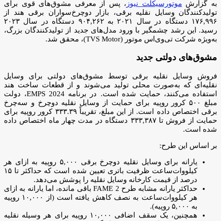
به گزارش
موتورسیکلت نیوز
، پس از معرفی مشوق‌های قوی برای
تولیدکنندگان وسایل نقلیه برقی، بازار دوچرخ‌سواران برقی هند از
۱۷۶,۹۹۶ دستگاه در سال ۲۰۲۱ به ۹۰۴,۲۶۲ دستگاه در سال ۲۰۲۳
رسید. این رشد چشمگیر با ورود مدل‌های جدید از تولیدکنندگان بزرگ،
به‌ویژه شرکت تی‌وی‌اس موتور (TVS Motor)، محقق شد.
مشوق‌های دولتی جدید
فروش وسایل نقلیه برقی توسط مشوق‌های دولتی برای وسایل
نقلیه‌ای که به‌صورت محلی تولید می‌شوند و از قطعات ساخت هند
استفاده می‌کنند، حمایت شده است. در برنامه EMPS 2024، دولت
مبلغ ۵۰۰ کرور روپیه برای حمایت از وسایل نقلیه دوچرخ و سه‌چرخ
برقی اختصاص داده است. از این مبلغ، تقریباً ۳۳۳.۳۹ کرور روپیه برای
حمایت از فروش تا ۳۳۳,۳۸۷ دستگاه در مدت چهار ماه اختصاص داده
شده است.
بر اساس این طرح:
یارانه برای وسایل نقلیه دوچرخ برقی ۵,۰۰۰ روپیه به ازای هر
کیلووات‌ساعت ظرفیت باتری تعیین شده است که حداکثر تا ۱۵
درصد از قیمت کارخانه وسایل نقلیه را پوشش می‌دهد.
حداکثر یارانه مشابه طرح FAME 2 باقی مانده، اما یارانه به ازای
هر کیلووات‌ساعت به نصف کاهش یافته است (از ۱۰,۰۰۰ روپیه
به ۵,۰۰۰ روپیه).
همچنین، یک سقف اضافی ۱۰,۰۰۰ روپیه برای هر وسیله نقلیه