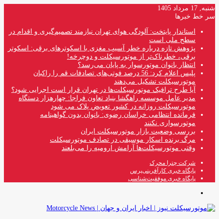
شنبه, 17 مرداد 1405
سر خط خبرها
استاندار پایتخت: آلودگی هوای تهران نیازمند تصمیم‌گیری و اقدام در
سطح ملی است
پژوهش تازه درباره خطر آسیب مغزی با اسکوترهای برقی: اسکوتر
برقی، خطرناک‌تر از موتورسیکلت و دوچرخه!
انتظار بانوان موتورسوار به پایان می‌رسد؟
پلیس اعلام کرد: 56 درصد فوتی‌های تصادفات قم را راکبان
موتورسیکلت تشکیل می‌دهند
آیا طرح ترافیک موتورسیکلت‌ها در تهران قرار است اجرایی شود؟
مدیر عامل موسسه راهگشا بنیاد تعاون فراجا: چهارهزار دستگاه
موتورسیکلت روزانه در کشور تعویض پلاک می شود
فرمانده انتظامی خراسان رضوی: بانوان بدون گواهینامه
موتورسواری نکنند
بررسی وضعیت بازار موتورسیکلت ایران
مرگ برنده اسکار موسیقی در تصادف موتورسیکلت
وقتی موتورسیکلت‌ها آرامش ارومیه را می‌بلعند
شرکت چترا محرک
پایگاه خبری کارآفرینی‌پرس
پایگاه خبری موفقیت‌شناسی
منو