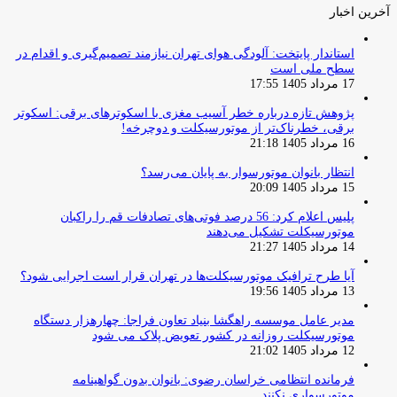
آخرین اخبار
استاندار پایتخت: آلودگی هوای تهران نیازمند تصمیم‌گیری و اقدام در
سطح ملی است
17 مرداد 1405 17:55
پژوهش تازه درباره خطر آسیب مغزی با اسکوترهای برقی: اسکوتر
برقی، خطرناک‌تر از موتورسیکلت و دوچرخه!
16 مرداد 1405 21:18
انتظار بانوان موتورسوار به پایان می‌رسد؟
15 مرداد 1405 20:09
پلیس اعلام کرد: 56 درصد فوتی‌های تصادفات قم را راکبان
موتورسیکلت تشکیل می‌دهند
14 مرداد 1405 21:27
آیا طرح ترافیک موتورسیکلت‌ها در تهران قرار است اجرایی شود؟
13 مرداد 1405 19:56
مدیر عامل موسسه راهگشا بنیاد تعاون فراجا: چهارهزار دستگاه
موتورسیکلت روزانه در کشور تعویض پلاک می شود
12 مرداد 1405 21:02
فرمانده انتظامی خراسان رضوی: بانوان بدون گواهینامه
موتورسواری نکنند