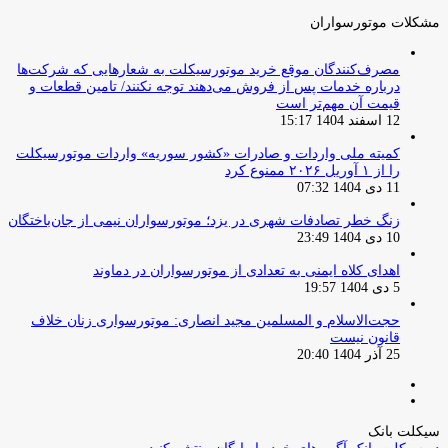
مشکلات موتورسواران
مصرف‌کنندگان موقع خرید موتورسیکلت به شعارهایی که شرکت‌ها
درباره خدمات پس از فروش می‌دهند توجه نکنند/ تامین قطعات و
قیمت آن مهم‌تر است
12 اسفند 1404 15:17
کمیته ملی واردات و صادرات «کشور سوریه» واردات موتورسیکلت
را از ۱ آوریل ۲۰۲۶ ممنوع کرد
11 دی 1404 07:32
زنگ خطر تصادفات شهری در یزد؛ موتورسواران نیمی از جان‌باختگان
10 دی 1404 23:49
اهدای کلاه ایمنی به تعدادی از موتورسواران در دماوند
5 دی 1404 19:57
حجت‌الاسلام و المسلمین مجید انصاری: موتورسواری زنان خلاف
قانون نیست
25 آذر 1404 20:40
صفحه
صفحه
قبلی
بعدی
سیکلت بانک