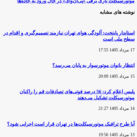
موتورسیکلت
موتورسیکلت باری برقی «پی‌ان‌وای» در حال ورود به جاده‌ها
ماهه
باری
موتورسیکلت
برقی
نوشته های مشابه
اروپا
«پی‌ان‌وای»
در
در
سال
حال
2024
ورود
استاندار پایتخت: آلودگی هوای تهران نیازمند تصمیم‌گیری و اقدام در
به
سطح ملی است
جاده‌ها
17 مرداد 1405 17:55
انتظار بانوان موتورسوار به پایان می‌رسد؟
15 مرداد 1405 20:09
پلیس اعلام کرد: 56 درصد فوتی‌های تصادفات قم را راکبان
موتورسیکلت تشکیل می‌دهند
14 مرداد 1405 21:27
آیا طرح ترافیک موتورسیکلت‌ها در تهران قرار است اجرایی شود؟
13 مرداد 1405 19:56