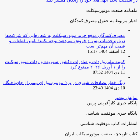
در سیکلت بانک آگهی‌های خود را رایگان منتشر کنید
ماهنامه صنعت موتورسیکلت
اخبار مربوط به حقوق مصرف‌کنندگان
مصرف‌کنندگان موقع خرید موتورسیکلت به شعارهایی که شرکت‌ها
درباره خدمات پس از فروش می‌دهند توجه نکنند/ تامین قطعات و
قیمت آن مهم‌تر است
12 اسفند 1404 15:17
کمیته ملی واردات و صادرات «کشور سوریه» واردات موتورسیکلت
را از ۱ آوریل ۲۰۲۶ ممنوع کرد
11 دی 1404 07:32
زنگ خطر تصادفات شهری در یزد؛ موتورسواران نیمی از جان‌باختگان
10 دی 1404 23:49
نمایش بیشتر
پایگاه خبری کارآفرینی پرس
پایگاه خبری موفقیت شناسی
انتشارات کتاب موفقیت شناسی
کتاب تاریخچه صنعت موتورسیکلت ایران