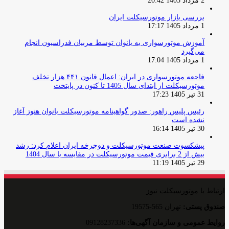
2 مرداد 1405 20:42
بررسی بازار موتورسیکلت ایران
1 مرداد 1405 17:17
آموزش موتورسواری به بانوان توسط مربیان فدراسیون انجام
می‌گیرد
1 مرداد 1405 17:04
فاجعه موتورسواری در ایران: اعمال قانون ۴۴۱ هزار تخلف
موتورسیکلت از ابتدای سال 1405 تا کنون در پایتخت
31 تیر 1405 17:23
رئیس پلیس راهور: صدور گواهینامه موتورسیکلت بانوان هنوز آغاز
نشده است
30 تیر 1405 16:14
پیشکسوت صنعت موتورسیکلت و دوچرخه ایران اعلام کرد: رشد
بیش از 2 برابری قیمت موتورسیکلت در مقایسه با سال 1404
29 تیر 1405 11:19
ارتباط با موتورسیکلت نیوز
صندوق پستی:
تهران 565-19575
روایط عمومی و سازمان آگهی‌ها:
09128237336