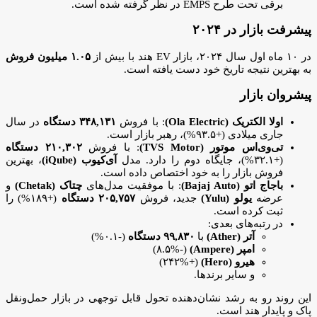
برقی تحت طرح EMPS در نظر گرفته شده است.
پیشرفت بازار در ۲۰۲۴
در ۱۰ ماه اول سال ۲۰۲۴، بازار EV هند با بیش از
۱.۰۵ میلیون فروش
به بهترین نتیجه تاریخ خود دست یافته است.
پیشروان بازار
اولا الکتریک (Ola Electric)
: با فروش
۳۴۸,۱۳۱ دستگاه
در سال
جاری میلادی (+۹۳.۵%)، رهبر بازار است.
تی‌وی‌اس موتور (TVS Motor)
: با فروش
۲۱۰,۳۰۲ دستگاه
(+۳۲.۱%)، جایگاه دوم را دارد. مدل
آی‌کیوب (iQube)
، بهترین
فروش بازار را به خود اختصاص داده است.
باجاج اتو (Bajaj Auto)
: با موفقیت مدل‌های
چتاک (Chetak)
و
عرضه
یولو (Yulu)
جدید، فروش
۲۰۵,۷۵۷ دستگاه
(+۱۸۹%) را
ثبت کرده است.
در رتبه‌های بعدی:
آتر (Ather)
با
۹۹,۸۳۰ دستگاه
(-۰.۱%)
امپر (Ampere)
(-۸.۵%)
هیرو (Hero)
(+۲۴۲%)
و سایر برندها.
این روند رو به رشد نشان‌دهنده تحول قابل توجهی در بازار حمل‌ونقل
پاک و پایدار هند است.