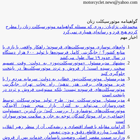
motorcyclet.news@yahoo.com
گواهینامه موتورسیکلت زنان
محمدعلی نژادیان: روزی که مسئله گواهینامه موتورسیکلت زنان را مطرح
کردم هیچ فرد و رسانه‌ای همیاری نمی‌کرد
اخبار مهم
وام‌های نوسازی موتورسیکلت‌های فرسوده؛ راهکار واقعی یا بازی با
منابع کشور؟ / جایگزینی کامل فرسوده‌ها با تولید ۶۰۰ هزار دستگاه
در سال حدود ۱۹ سال طول می‌کشد
پیشنهاد مدیرمسئول «موتورسیکلت‌نیوز» به دولت: وقت تصمیم
سخت رسیده است؛ از فروش و تردد موتورسیکلت‌ها در پایتخت
جلوگیری کنید
مدیرمسئول موتورسیکلت‌نیوز خطاب به دولت: سرمایه مردم را با
خرید موتورهای برقی هدر ندهید/ راه نجات تهران جایگزینی
موتورسیکلت‌های فرسوده نیست؛ بلکه ممنوعیت فروش و تردد در
پایتخت است
مدیرمسئول موتورسیکلت نیوز: طرح تولید موتورسیکلت توسط
خودروسازان می‌تواند به کنترل بازار منجر شود/ آلایندگی
موتورسیکلت‌های نوشماره را بررسی کنید/ بزرگ‌ترین «مسئولیت
اجتماعی» برای مونتاژکنندگان توجه به جان و سلامت موتورسواران
است
الزامات مقابله با فساد اقتصادی و ریشه‌کنی آن از منظر رهبر انقلاب
اسلامی؛ مبارزه قاطع، دقیق و بدون تبعیض
وزارت صمت مقصر اصلی وضعیت نابسامان خدمات پس از فروش