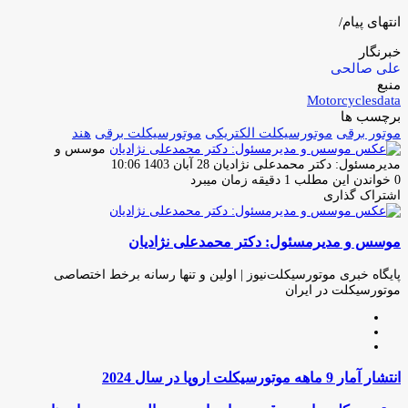
انتهای پیام/
خبرنگار
علی صالحی
منبع
Motorcyclesdata
برچسب ها
موتور برقی
موتورسیکلت الکتریکى
موتورسیکلت برقى
هند
موسس و
ارسال
مدیرمسئول: دکتر محمدعلی نژادیان
28 آبان 1403 10:06
ایمیل
0
خواندن این مطلب 1 دقیقه زمان میبرد
اشتراک گذاری
چاپ
فیس
توئیتر
واتس
تلگرام
لینکدین
اشتراک
(X)
آپ
بوک
گذاری
موسس و مدیرمسئول: دکتر محمدعلی نژادیان
از
طریق
ایمیل
پایگاه خبری موتورسیکلت‌نیوز | اولین و تنها رسانه برخط اختصاصی
موتورسیکلت در ایران
وبسایت
لینکدین
اینستاگرام
انتشار
انتشار آمار 9 ماهه موتورسیکلت اروپا در سال 2024
آمار
9