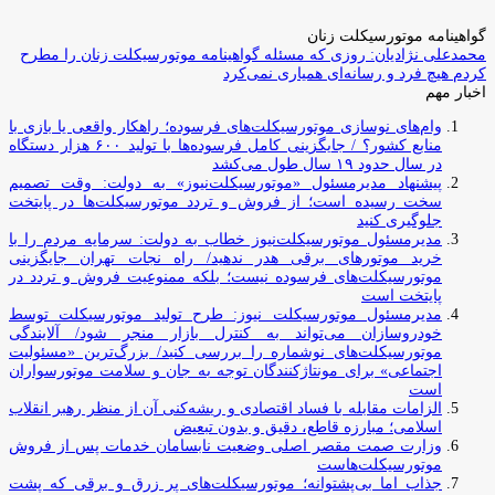
گواهینامه موتورسیکلت زنان
محمدعلی نژادیان: روزی که مسئله گواهینامه موتورسیکلت زنان را مطرح
کردم هیچ فرد و رسانه‌ای همیاری نمی‌کرد
اخبار مهم
وام‌های نوسازی موتورسیکلت‌های فرسوده؛ راهکار واقعی یا بازی با
منابع کشور؟ / جایگزینی کامل فرسوده‌ها با تولید ۶۰۰ هزار دستگاه
در سال حدود ۱۹ سال طول می‌کشد
پیشنهاد مدیرمسئول «موتورسیکلت‌نیوز» به دولت: وقت تصمیم
سخت رسیده است؛ از فروش و تردد موتورسیکلت‌ها در پایتخت
جلوگیری کنید
مدیرمسئول موتورسیکلت‌نیوز خطاب به دولت: سرمایه مردم را با
خرید موتورهای برقی هدر ندهید/ راه نجات تهران جایگزینی
موتورسیکلت‌های فرسوده نیست؛ بلکه ممنوعیت فروش و تردد در
پایتخت است
مدیرمسئول موتورسیکلت نیوز: طرح تولید موتورسیکلت توسط
خودروسازان می‌تواند به کنترل بازار منجر شود/ آلایندگی
موتورسیکلت‌های نوشماره را بررسی کنید/ بزرگ‌ترین «مسئولیت
اجتماعی» برای مونتاژکنندگان توجه به جان و سلامت موتورسواران
است
الزامات مقابله با فساد اقتصادی و ریشه‌کنی آن از منظر رهبر انقلاب
اسلامی؛ مبارزه قاطع، دقیق و بدون تبعیض
وزارت صمت مقصر اصلی وضعیت نابسامان خدمات پس از فروش
موتورسیکلت‌هاست
جذاب اما بی‌پشتوانه؛ موتورسیکلت‌های پر زرق‌ و برقی که پشت