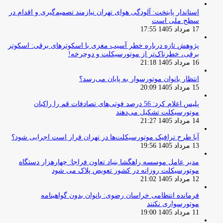
استاندار پایتخت: آلودگی هوای تهران نیازمند تصمیم‌گیری و اقدام در
سطح ملی است
17 مرداد 1405 17:55
پژوهش تازه درباره خطر آسیب مغزی با اسکوترهای برقی: اسکوتر
برقی، خطرناک‌تر از موتورسیکلت و دوچرخه!
16 مرداد 1405 21:18
انتظار بانوان موتورسوار به پایان می‌رسد؟
15 مرداد 1405 20:09
پلیس اعلام کرد: 56 درصد فوتی‌های تصادفات قم را راکبان
موتورسیکلت تشکیل می‌دهند
14 مرداد 1405 21:27
آیا طرح ترافیک موتورسیکلت‌ها در تهران قرار است اجرایی شود؟
13 مرداد 1405 19:56
مدیر عامل موسسه راهگشا بنیاد تعاون فراجا: چهارهزار دستگاه
موتورسیکلت روزانه در کشور تعویض پلاک می شود
12 مرداد 1405 21:02
فرمانده انتظامی خراسان رضوی: بانوان بدون گواهینامه
موتورسواری نکنند
11 مرداد 1405 19:00