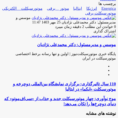
برچسب ها
Energica
انرژیکا
ایتالیا
موتور برقی
موتورسیکلت الکتریکى
موتورسیکلت برقى
موسس و
ارسال
مدیرمسئول: دکتر محمدعلی نژادیان
25 مهر 1403 11:47
ایمیل
0
خواندن این مطلب 2 دقیقه زمان میبرد
اشتراک گذاری
چاپ
فیس
توئیتر
واتس
تلگرام
لینکدین
اشتراک
(X)
آپ
بوک
گذاری
موسس و مدیرمسئول: دکتر محمدعلی نژادیان
از
طریق
ایمیل
پایگاه خبری موتورسیکلت‌نیوز | اولین و تنها رسانه برخط اختصاصی
موتورسیکلت در ایران
وبسایت
لینکدین
اینستاگرام
110
110 سال تاثیرگذاری: برگزاری نمایشگاه بین‌المللی دوچرخه و
سال
موتورسیکلت «ایکما» در ایتالیا
تاثیرگذاری:
برگزاری
موج
موج نوآوری: چهار موتورسیکلت جدید و جذاب از «سی‌اف‌موتو» که
نمایشگاه
نوآوری:
دنیای دوچرخ‌ها را تکان می‌دهد!‎
بین‌المللی
چهار
دوچرخه
موتورسیکلت
نوشته های مشابه
و
جدید