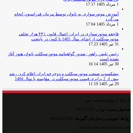
1 مرداد 1405 17:17
آموزش موتورسواری به بانوان توسط مربیان فدراسیون انجام
می‌گیرد
1 مرداد 1405 17:04
فاجعه موتورسواری در ایران: اعمال قانون ۴۴۱ هزار تخلف
موتورسیکلت از ابتدای سال 1405 تا کنون در پایتخت
31 تیر 1405 17:23
رئیس پلیس راهور: صدور گواهینامه موتورسیکلت بانوان هنوز آغاز
نشده است
30 تیر 1405 16:14
پیشکسوت صنعت موتورسیکلت و دوچرخه ایران اعلام کرد: رشد
بیش از 2 برابری قیمت موتورسیکلت در مقایسه با سال 1404
29 تیر 1405 11:19
ارتباط با موتورسیکلت نیوز
صندوق پستی:
تهران 565-19575
روایط عمومی و سازمان آگهی‌ها:
09128237336
motorcyclet.news@yahoo.com