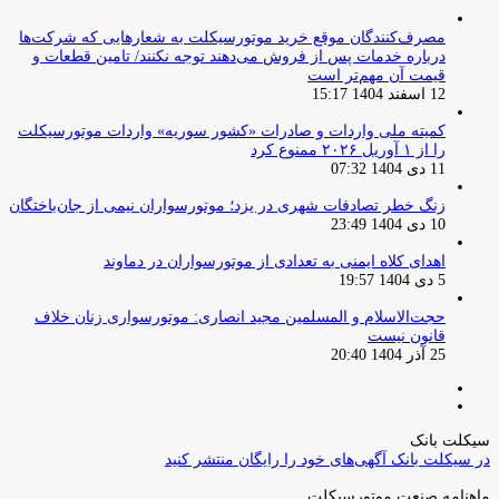
مصرف‌کنندگان موقع خرید موتورسیکلت به شعارهایی که شرکت‌ها
درباره خدمات پس از فروش می‌دهند توجه نکنند/ تامین قطعات و
قیمت آن مهم‌تر است
12 اسفند 1404 15:17
کمیته ملی واردات و صادرات «کشور سوریه» واردات موتورسیکلت
را از ۱ آوریل ۲۰۲۶ ممنوع کرد
11 دی 1404 07:32
زنگ خطر تصادفات شهری در یزد؛ موتورسواران نیمی از جان‌باختگان
10 دی 1404 23:49
اهدای کلاه ایمنی به تعدادی از موتورسواران در دماوند
5 دی 1404 19:57
حجت‌الاسلام و المسلمین مجید انصاری: موتورسواری زنان خلاف
قانون نیست
25 آذر 1404 20:40
صفحه
صفحه
قبلی
بعدی
سیکلت بانک
در سیکلت بانک آگهی‌های خود را رایگان منتشر کنید
ماهنامه صنعت موتورسیکلت