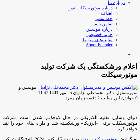
درباره ما
درباره موتورسیکلت نیوز
اهداف
خط مشی
تماس با ما
درباره موسس
حریم خصوصی
سایت‌های مرتبط
About Founder
جستجو
برای
اعلام ورشکستگی یک شرکت تولید
موتورسیکلت
موسس و
ارسال
مدیرمسئول: دکتر محمدعلی نژادیان
25 مهر 1403 11:47
ایمیل
0
خواندن این مطلب 2 دقیقه زمان میبرد
دنیای وسایل نقلیه الکتریکی در حال کوچک‌تر شدن است. شرکت
موتورسیکلت برقی «انرژیکا» ورشکسته شد و دارایی‌های خود را نقد
خواهد کرد.
به گزارش
موتورسیکلت نیوز
، در تاریخ 15 اکتبر 2024،
انرژیکا
، شرکت