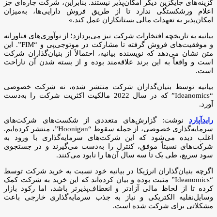
گزینه‌های جایگزین دیگر امکان‌پذیر نیستند. بنابراین، شرکت چاره‌ای جز
اعلام ورشکستگی ندارد تا از طریق فروش دارایی‌ها، به‌میزان
امکان‌پذیر به تعهدات مالی بستانکاران عمل کند.»
بیانیه به تاریخچه افتخارات شرکت نیز می‌پردازد؛ از نوآوری‌های فناورانه
و موفقیت‌های فروش گرفته تا مشارکت در موتوجی‌پی و “FIM”. این
متن نشان می‌دهد که نویسنده بیانیه، احتمالاً از بنیان‌گذاران شرکت
است و واقعاً به این برند علاقه‌مند بوده و از بسته شدن آن ناراحت
است.
بیانیه توسط بنیان‌گذاران شرکت منتشر شده، نه شرکت خصوصی
“Ideanomics” که در سال 2022 مالکیت اکثریت شرکت را به‌دست
آورد.
رایدآپارد
نوشت: گزارش‌های متعددی از شکست‌های شرکت‌های
سرمایه‌گذاری خصوصی، از جمله سقوط “Hoonigan”، منتشر کرده‌ایم.
اغلب دیده می‌شود که این شرکت‌های سرمایه‌گذاری با ورود به
شرکت‌های نسبتاً موفق، کنترل را به‌دست می‌گیرند و در جستجوی
سود سریع، طی یک تا سه سال آن‌ها را نابود می‌کنند.
اگرچه بنیان‌گذاران انرژیکا در بیانیه خود نسبت به خرید شرکت توسط
“Ideanomics” مثبت بوده و بیان کرده‌اند که این خرید به شرکت کمک
کرده تا از لحاظ مالی آزادتر و انعطاف‌پذیرتر باشد، اما رکود بازار
وسایل‌نقلیه الکتریکی و نیاز به جذب سرمایه‌گذاری خارجی باعث
مشکلاتی برای شرکت شده است.