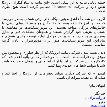
جمله پایانی بیانیه به این شکل است: «این بیانیه به بنیان‌گذاران انرژیکا
تعلق دارد و شرکت “Ideanomics” تصمیم گرفته است هیچ نظری
ندهد.»
اگرچه من شخصاً عاشق موتورسیکلت‌های برقی هستم، به‌نظر می‌رسد
که نه تنها انرژیکا، بلکه همه تولیدکنندگان موتورسیکلت‌های برقی، با
چالش‌های بزرگی مواجه هستند. این موتورسیکلت‌ها در مقایسه با
همتایان بنزینی خود گران‌تر هستند و همچنان مشکلات فنی و شارژ
بسیاری وجود دارد. ما هنوز در مراحل اولیه توسعه باتری هستیم و
بنابراین، این موتورسیکلت‌ها هنوز برای موتورسواران عادی گزینه
مناسبی نیستند.
دیدن بسته شدن شرکتی مانند انرژیکا، که از نظر فناوری و محصولاتش
موفق بود، ناراحت‌کننده است، اما خوشحالم که در بیانیه اعلام شده که
45 کارمند این شرکت در ایتالیا از لحاظ مالی و بیمه‌ای حمایت خواهند
شد تا بتوانند شغل‌های جدیدی پیدا کنند.
امیدوارم که شرکت دیگری بتواند بخش‌هایی از انرژیکا را احیا کند و
شاید ادامه‌دهنده میراث آن باشد.
انتهای پیام/
خبرنگار
فرزانه نژادیان
منبع
Rideapart