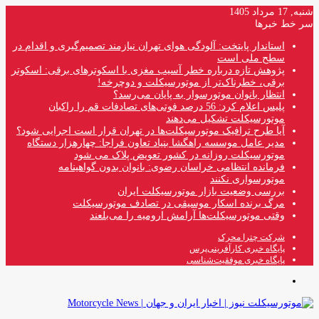
شنبه, 17 مرداد 1405
سر خط خبرها
استاندار پایتخت: آلودگی هوای تهران نیازمند تصمیم‌گیری و اقدام در
سطح ملی است
پژوهش تازه درباره خطر آسیب مغزی با اسکوترهای برقی: اسکوتر
برقی، خطرناک‌تر از موتورسیکلت و دوچرخه!
انتظار بانوان موتورسوار به پایان می‌رسد؟
پلیس اعلام کرد: 56 درصد فوتی‌های تصادفات قم را راکبان
موتورسیکلت تشکیل می‌دهند
آیا طرح ترافیک موتورسیکلت‌ها در تهران قرار است اجرایی شود؟
مدیر عامل موسسه راهگشا بنیاد تعاون فراجا: چهارهزار دستگاه
موتورسیکلت روزانه در کشور تعویض پلاک می شود
فرمانده انتظامی خراسان رضوی: بانوان بدون گواهینامه
موتورسواری نکنند
بررسی وضعیت بازار موتورسیکلت ایران
مرگ برنده اسکار موسیقی در تصادف موتورسیکلت
وقتی موتورسیکلت‌ها آرامش ارومیه را می‌بلعند
شرکت چترا محرک
پایگاه خبری کارآفرینی‌پرس
پایگاه خبری موفقیت‌شناسی
منو