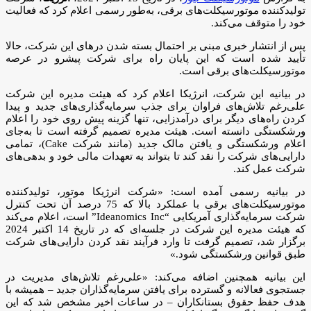
تولیدکننده موتورسیکلت‌های برقی، به‌طور رسمی اعلام کرد که فعالیت
خود را متوقف می‌کند.
پس از انتشار خبری مبنی بر احتمال بسته شدن درهای این شرکت، حالا
تأیید شده است که این پایان راه برای شرکت پیشرو در عرصه
موتورسیکلت‌های برقی است.
در بیانیه‌ این شرکت، انرژیکا اعلام کرد که هیئت مدیره این شرکت
علی‌رغم تلاش‌های فراوان برای جذب سرمایه‌گذاری‌های جدید و پیدا
کردن راه‌های دیگر برای درآمدزایی، تنها گزینه پیش روی خود را اعلام
ورشکستگی دانسته است. هیئت مدیره تصمیم گرفته است تا به‌جای
اعلام ورشکستگی و یافتن مالک جدید (مانند شرکت Cake)، تمامی
دارایی‌های شرکت را نقد کند تا بتواند به تعهدات مالی خود و بدهی‌های
شرکت عمل کند.
در بیانیه رسمی آمده است: «شرکت انرژیکا موتور، تولیدکننده
موتورسیکلت‌های برقی با عملکرد بالا که 75 درصد آن تحت کنترل
شرکت سرمایه‌گذاری آمریکایی “Ideanomics Inc” است، اعلام می‌کند
که هیئت مدیره این شرکت در جلسه‌ای که در تاریخ 14 اکتبر 2024
برگزار شد، تصمیم گرفت تا وارد فرآیند نقد کردن دارایی‌های شرکت
طبق قوانین ورشکستگی شود.»
این بیانیه همچنین اضافه می‌کند: «علی‌رغم تلاش‌های مدیریت در
جستجوی فعالانه و گسترده برای یافتن سرمایه‌گذاران جدید – همیشه با
هدف حفظ حقوق بستانکاران – در ساعات اخیر مشخص شد که این