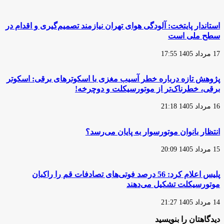
موتورسیکلت
و
«ایکما»
جذاب
در
از
استاندار پایتخت: آلودگی هوای تهران نیازمند تصمیم‌گیری و اقدام در
ایتالیا
«سی‌اف‌موتو»
سطح ملی است
که
دنیای
17 مرداد 1405 17:55
دوچرخ‌ها
را
تکان
پژوهش تازه درباره خطر آسیب مغزی با اسکوترهای برقی: اسکوتر
می‌دهد!‎
برقی، خطرناک‌تر از موتورسیکلت و دوچرخه!
16 مرداد 1405 21:18
انتظار بانوان موتورسوار به پایان می‌رسد؟
15 مرداد 1405 20:09
پلیس اعلام کرد: 56 درصد فوتی‌های تصادفات قم را راکبان
موتورسیکلت تشکیل می‌دهند
14 مرداد 1405 21:27
دیدگاهتان را بنویسید