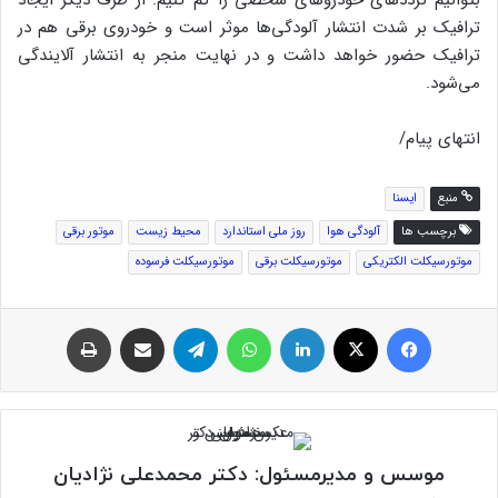
بتوانیم ترددهای خودروهای شخصی را کم کنیم. از طرف دیگر ایجاد
ترافیک بر شدت انتشار آلودگی‌ها موثر است و خودروی برقی هم در
ترافیک حضور خواهد داشت و در نهایت منجر به انتشار آلایندگی
می‌شود.
انتهای پیام/
منبع
ایسنا
برچسب ها
آلودگی هوا
روز ملی استاندارد
محیط زیست
موتور برقی
موتورسیکلت الکتریکى
موتورسیکلت برقى
موتورسیکلت فرسوده
فیس بوک
توئیتر (X)
لینکدین
واتس آپ
تلگرام
اشتراک گذاری از طریق ایمیل
چاپ
موسس و مدیرمسئول: دکتر محمدعلی نژادیان