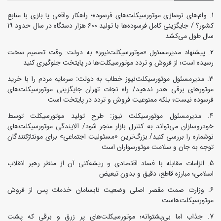
وام‌های نوسازی موتورسیکلت‌های فرسوده؛ راهکار واقعی یا بازی با منابع
کشور؟ / جایگزینی کامل فرسوده‌ها با تولید ۶۰۰ هزار دستگاه در سال حدود ۱۹
سال طول می‌کشد
پیشنهاد مدیرمسئول «موتورسیکلت‌نیوز» به دولت: وقت تصمیم سخت
رسیده است؛ از فروش و تردد موتورسیکلت‌ها در پایتخت جلوگیری کنید
مدیرمسئول موتورسیکلت‌نیوز خطاب به دولت: سرمایه مردم را با خرید
موتورهای برقی هدر ندهید/ راه نجات تهران جایگزینی موتورسیکلت‌های
فرسوده نیست؛ بلکه ممنوعیت فروش و تردد در پایتخت است
مدیرمسئول موتورسیکلت نیوز: طرح تولید موتورسیکلت توسط
خودروسازان می‌تواند به کنترل بازار منجر شود/ آلایندگی موتورسیکلت‌های
نوشماره را بررسی کنید/ بزرگ‌ترین «مسئولیت اجتماعی» برای مونتاژکنندگان
توجه به جان و سلامت موتورسواران است
الزامات مقابله با فساد اقتصادی و ریشه‌کنی آن از منظر رهبر انقلاب
اسلامی؛ مبارزه قاطع، دقیق و بدون تبعیض
وزارت صمت مقصر اصلی وضعیت نابسامان خدمات پس از فروش
موتورسیکلت‌هاست
جذاب اما بی‌پشتوانه؛ موتورسیکلت‌های پر زرق‌ و برقی که پشت