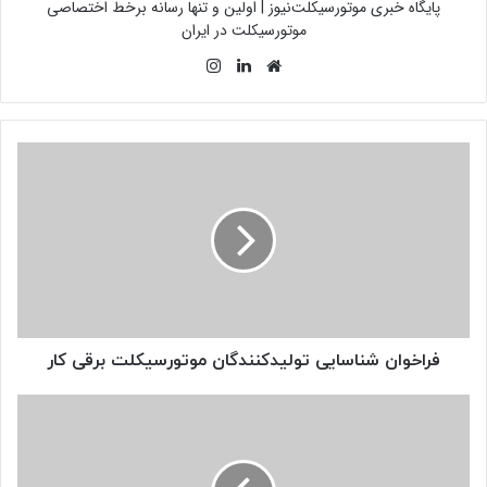
پایگاه خبری موتورسیکلت‌نیوز | اولین و تنها رسانه برخط اختصاصی
موتورسیکلت در ایران
وبسایت
لینکدین
اینستاگرام
فراخوان
شناسایی
تولیدکنندگان
موتورسیکلت
برقی
کار
فراخوان شناسایی تولیدکنندگان موتورسیکلت برقی کار
لزوم
ساماندهی
موتورسواران
در