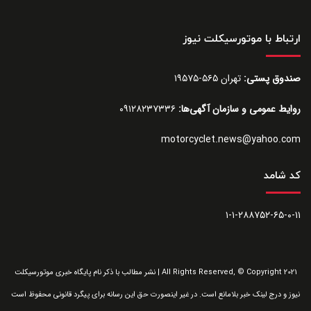
ارتباط با موتورسیکلت نیوز
صندوق پستی:
تهران ۵۶۵-۱۹۵۷۵
روایط عمومی و سازمان آگهی‌ها:
۰۹۱۲۸۲۳۷۳۳۶
motorcyclet.news@yahoo.com
کد شامد
۱-۱-۲۸۸۷۵۲-۶۵-۰-۱۱
All Rights Reserved, © Copyright 2021 | نشر مطالب با ذکر نام پایگاه خبری موتورسیکلت
نیوز و درج لینک خبر بلامانع است. در غیر اینصورت حق این رسانه برای پیگرد قانونی محفوظ است