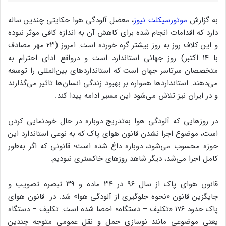
به گزارش
موتورسیکلت نیوز
، معضل آلودگی هوا حکایتی چندین ساله
دارد که اقدامات انجام شده برای کاهش آن به اندازه کافی موثر نبوده
و این کلاف روز به روز بیشتر گره خورده است. امروز (۲۳ مهر مصادف
با ۱۴ اکتبر) روز جهانی استاندارد است و درواقع ادای احترام به
متخصصان سرتاسر جهان است که استانداردهای بین‌المللی را توسعه
می‌دهند. استانداردها همواره بر بهبود زندگی انسان‌ها تاثیر می‌گذارند
و در ایران نیز تلاش می‌شود این مسیر ادامه پیدا کند.
در روزهایی که آلودگی هوا به‌تدریج دوباره در حال خودنمایی کردن
است، موضوع اجرا نشدن قانون هوای پاک که به نوعی استاندارد این
حوزه محسوب می‌شود، دوباره داغ شده است؛ قانونی که اگر به‌طور
کامل اجرا می‌شد، دیگر شاهد روزهای خاکستری نبودیم.
قانون هوای پاک از سال ۹۶ در ۳۴ ماده و ۳۹ تبصره تصویب و
جایگزین قانون «نحوه جلوگیری از آلودگی هوا» شد. در قانون هوای
پاک حدود ۱۷۶ «تکلیف‌ – دستگاه» احصا شده است. تکلیف – ‌دستگاه
یعنی موضوعی مانند نوسازی حمل و نقل عمومی متوجه چندین