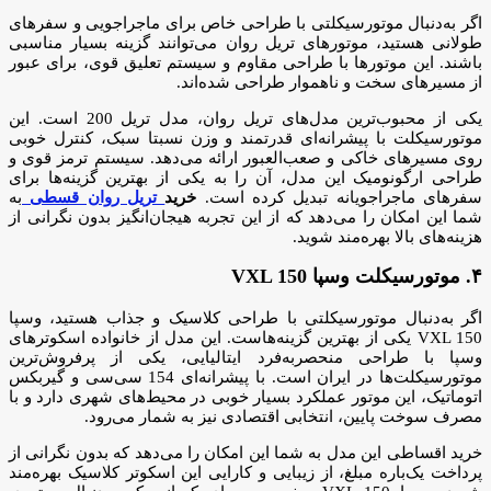
اگر به‌دنبال موتورسیکلتی با طراحی خاص برای ماجراجویی و سفرهای
طولانی هستید، موتورهای تریل روان می‌توانند گزینه بسیار مناسبی
باشند. این موتورها با طراحی مقاوم و سیستم تعلیق قوی، برای عبور
از مسیرهای سخت و ناهموار طراحی شده‌اند.
یکی از محبوب‌ترین مدل‌های تریل روان، مدل تریل 200 است. این
موتورسیکلت با پیشرانه‌ای قدرتمند و وزن نسبتا سبک، کنترل خوبی
روی مسیرهای خاکی و صعب‌العبور ارائه می‌دهد. سیستم ترمز قوی و
طراحی ارگونومیک این مدل، آن را به یکی از بهترین گزینه‌ها برای
سفرهای ماجراجویانه تبدیل کرده است.
خرید
تریل روان قسطی
به
شما این امکان را می‌دهد که از این تجربه هیجان‌انگیز بدون نگرانی از
هزینه‌های بالا بهره‌مند شوید.
۴. موتورسیکلت وسپا VXL 150
اگر به‌دنبال موتورسیکلتی با طراحی کلاسیک و جذاب هستید، وسپا
VXL 150 یکی از بهترین گزینه‌هاست. این مدل از خانواده اسکوترهای
وسپا با طراحی منحصر‌به‌فرد ایتالیایی، یکی از پرفروش‌ترین
موتورسیکلت‌ها در ایران است. با پیشرانه‌ای 154 سی‌سی و گیربکس
اتوماتیک، این موتور عملکرد بسیار خوبی در محیط‌های شهری دارد و با
مصرف سوخت پایین، انتخابی اقتصادی نیز به شمار می‌رود.
خرید اقساطی این مدل به شما این امکان را می‌دهد که بدون نگرانی از
پرداخت یک‌باره مبلغ، از زیبایی و کارایی این اسکوتر کلاسیک بهره‌مند