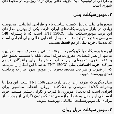
و طراحی ارگونومیک، یک گزینه عالی برای تردد روزمره در محیط‌های
شهری است.
۲. موتورسیکلت بنلی
موتورهای بنلی به‌دلیل کیفیت ساخت بالا و طراحی ایتالیایی، محبوبیت
زیادی در بازار موتورسیکلت‌های ایران دارند. یکی از بهترین مدل‌های
این برند، موتورسیکلت بنلی TNT 150CC است که با پیشرانه 148
سی‌سی و قدرت تولید 12 اسب بخار، انتخابی عالی برای افرادی است
که به‌دنبال
خرید بنلی از دم قسط
هستند.
این موتورسیکلت با گیربکس 5 سرعته دستی و مصرف سوخت پایین،
نه تنها از نظر اقتصادی مقرون‌به‌صرفه است، بلکه با سیستم تعلیق جلو
و عقب قوی، تجربه‌ای نرم و لذت‌بخش را برای رانندگان فراهم
می‌کند.
خرید اقساطی بنلی
TNT 150CC به شما این امکان را می‌دهد
که از قدرت و طراحی منحصر‌به‌فرد این موتور بدون نیاز به پرداخت
نقدی بهره‌مند شوید.
مدل دیگری که طرفداران زیادی دارد، بنلی TNT 150i است. این مدل با
پیشرانه 149.5 سی‌سی و خنک‌کننده روغن، انتخاب مناسبی برای
افرادی است که به‌دنبال موتوری با قدرت و کارایی بیشتر هستند. خرید
اقساطی این مدل به شما اجازه می‌دهد که بدون نگرانی از بودجه، از
مزایای یک موتورسیکلت ایتالیایی بهره‌مند شوید.
۳. موتورسیکلت تریل روان