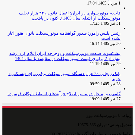
1 مرداد 1405 17:04
فاجعه موتورسواری در ایران: اعمال قانون ۴۴۱ هزار تخلف
موتورسیکلت از ابتدای سال 1405 تا کنون در پایتخت
31 تیر 1405 17:23
رئیس پلیس راهور: صدور گواهینامه موتورسیکلت بانوان هنوز آغاز
نشده است
30 تیر 1405 16:14
پیشکسوت صنعت موتورسیکلت و دوچرخه ایران اعلام کرد: رشد
بیش از 2 برابری قیمت موتورسیکلت در مقایسه با سال 1404
29 تیر 1405 11:19
بابک زنجانی 25 هزار دستگاه موتورسیکلت برقی برای «پستکس»
خرید
28 تیر 1405 09:59
گامی رو به جلو در مسیر اصلاح فرآیندهای اسقاط ناوگان فرسوده
27 تیر 1405 19:09
ارتباط با موتورسیکلت نیوز
صندوق پستی:
تهران 565-19575
روایط عمومی و سازمان آگهی‌ها:
09128237336