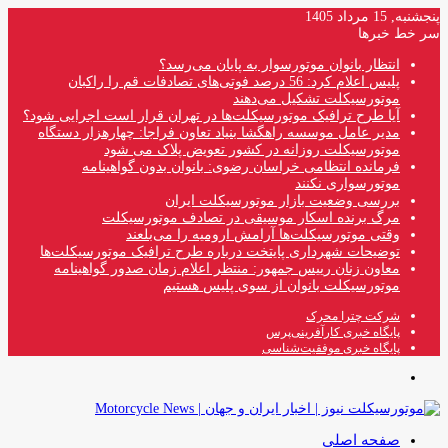
پنجشنبه, 15 مرداد 1405
سر خط خبرها
انتظار بانوان موتورسوار به پایان می‌رسد؟
پلیس اعلام کرد: 56 درصد فوتی‌های تصادفات قم را راکبان
موتورسیکلت تشکیل می‌دهند
آیا طرح ترافیک موتورسیکلت‌ها در تهران قرار است اجرایی شود؟
مدیر عامل موسسه راهگشا بنیاد تعاون فراجا: چهارهزار دستگاه
موتورسیکلت روزانه در کشور تعویض پلاک می شود
فرمانده انتظامی خراسان رضوی: بانوان بدون گواهینامه
موتورسواری نکنند
بررسی وضعیت بازار موتورسیکلت ایران
مرگ برنده اسکار موسیقی در تصادف موتورسیکلت
وقتی موتورسیکلت‌ها آرامش ارومیه را می‌بلعند
توضیحات شهرداری پایتخت درباره طرح ترافیک موتورسیکلت‌ها
معاون زنان رییس جمهور: منتظر اعلام زمان صدور گواهینامه
موتورسیکلت بانوان از سوی پلیس هستیم
شرکت چترا محرک
پایگاه خبری کارآفرینی‌پرس
پایگاه خبری موفقیت‌شناسی
منو
صفحه اصلی