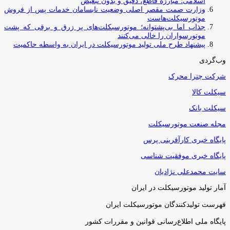
اسلامی؛ مبارزه قاطع، دقیق و بدون تبعیض
وزارت صمت مقصر اصلی وضعیت نابسامان خدمات پس از فروش
موتورسیکلت‌هاست
جذاب اما بی‌پشتوانه؛ موتورسیکلت‌های پر زرق‌ و برقی که پشت
موتورسواران را خالی می‌کنند
پیشنهاد طرح ملی تولید موتورسیکلت در ایران به واسطه حاکمیت
وب‌گردی
شرکت چترا محرک
سیکلت کالا
سیکلت بانک
مجله صنعت موتورسیکلت
پایگاه خبری کارآفرینی پرس
پایگاه خبری موفقیت شناسی
سایت محمدعلی نژادیان
آمار تولید موتورسیکلت در ایران
فهرست تولیدکنندگان موتورسیکلت ایران
پایگاه ملی اطلاع‌رسانی قوانین و مقررات کشور