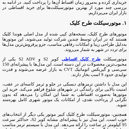
خریداری کرده و به‌مرور زمان اقساط آن‌ها را پرداخت کنید. در ادامه به
بررسی چند مورد از بهترین موتورسیکلت‌ها برای خرید اقساطی در
بازار ایران می‌پردازیم.
۱. موتورسیکلت طرح کلیک
موتورهای طرح کلیک، نسخه‌های کپی شده از مدل اصلی هوندا کلیک
هستند که در ایران توسط چندین شرکت تولید می‌شوند. این موتورها
به‌دلیل طراحی زیبا و امکانات رفاهی مناسب، جزو پرفروش‌ترین مدل‌ها
برای تردد در شهر به شمار می‌روند.
موتورسیکلت
طرح کلیک اقساطی
کویر S2 و S2 ADV یکی از
محبوب‌ترین محصولات در این دسته است. این مدل‌ها با پیشرانه‌ای 150
سی‌سی و گیربکس اتوماتیک CVT به بازار عرضه می‌شوند و قدرت
تولیدی حدود 9 اسب بخار دارند.
این مدل با داشتن ترمزهای دیسکی در جلو و ترمز کاسه‌ای در عقب،
امنیت بالایی برای رانندگی در شهرهای شلوغ فراهم می‌کند. خرید این
موتورها به‌صورت اقساطی به شما این امکان را می‌دهد که بدون
نگرانی از پرداخت نقدی، از امکانات یک موتور شهری کامل بهره‌مند
شوید.
همچنین، موتورسیکلت طرح کلیک کبیر موتور یکی دیگر از انتخاب‌های
خوب است. این مدل نیز با پیشرانه‌ای مشابه کویر S2، حداکثر سرعت
95 کیلومتر در ساعت را ارائه می‌دهد. این مدل با سیستم ترمز مناسب