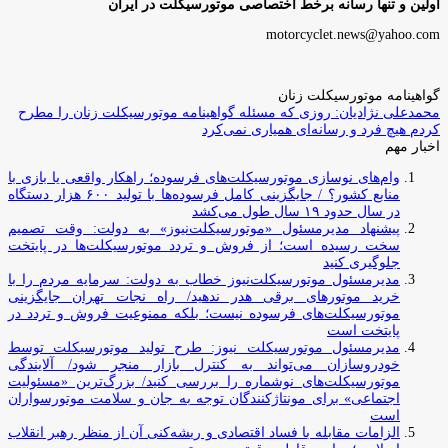
اولین و تنها رسانه برخط اختصاصی موتورسیکلت در ایران
motorcyclet.news@yahoo.com
گواهینامه موتورسیکلت زنان
محمدعلی نژادیان: روزی که مسئله گواهینامه موتورسیکلت زنان را مطرح
کردم هیچ فرد و رسانه‌ای همیاری نمی‌کرد
اخبار مهم
وام‌های نوسازی موتورسیکلت‌های فرسوده؛ راهکار واقعی یا بازی با
منابع کشور؟ / جایگزینی کامل فرسوده‌ها با تولید ۶۰۰ هزار دستگاه
در سال حدود ۱۹ سال طول می‌کشد
پیشنهاد مدیرمسئول «موتورسیکلت‌نیوز» به دولت: وقت تصمیم
سخت رسیده است؛ از فروش و تردد موتورسیکلت‌ها در پایتخت
جلوگیری کنید
مدیرمسئول موتورسیکلت‌نیوز خطاب به دولت: سرمایه مردم را با
خرید موتورهای برقی هدر ندهید/ راه نجات تهران جایگزینی
موتورسیکلت‌های فرسوده نیست؛ بلکه ممنوعیت فروش و تردد در
پایتخت است
مدیرمسئول موتورسیکلت نیوز: طرح تولید موتورسیکلت توسط
خودروسازان می‌تواند به کنترل بازار منجر شود/ آلایندگی
موتورسیکلت‌های نوشماره را بررسی کنید/ بزرگ‌ترین «مسئولیت
اجتماعی» برای مونتاژکنندگان توجه به جان و سلامت موتورسواران
است
الزامات مقابله با فساد اقتصادی و ریشه‌کنی آن از منظر رهبر انقلاب