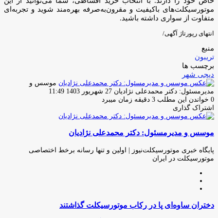
خاص خود را دارند. با انتخاب خرید اقساطی، شما می‌توانید از این
موتورسیکلت‌های باکیفیت و مقرون‌به‌صرفه بهره‌مند شوید و تجربه‌ای
متفاوت از سواری داشته باشید.
انتهای رپورتاژ آگهی/
منبع
تریبون
برچسب ها
دیجی شهر
موسس و
ارسال
مدیرمسئول: دکتر محمدعلی نژادیان
27 شهریور 1403 11:49
ایمیل
0
خواندن این مطلب 3 دقیقه زمان میبرد
اشتراک گذاری
چاپ
فیس
توئیتر
واتس
تلگرام
لینکدین
اشتراک
(X)
آپ
بوک
گذاری
موسس و مدیرمسئول: دکتر محمدعلی نژادیان
از
طریق
ایمیل
پایگاه خبری موتورسیکلت‌نیوز | اولین و تنها رسانه برخط اختصاصی
موتورسیکلت در ایران
وبسایت
لینکدین
اینستاگرام
دختران
دختران ساوه‌ای پا در رکاب موتورسیکلت گذاشتند
ساوه‌ای