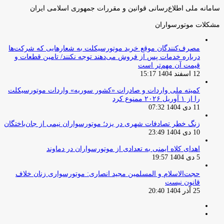
سامانه ملی اطلاع‌رسانی قوانین و مقررات جمهوری اسلامی ایران
مشکلات موتورسواران
مصرف‌کنندگان موقع خرید موتورسیکلت به شعارهایی که شرکت‌ها
درباره خدمات پس از فروش می‌دهند توجه نکنند/ تامین قطعات و
قیمت آن مهم‌تر است
12 اسفند 1404 15:17
کمیته ملی واردات و صادرات «کشور سوریه» واردات موتورسیکلت
را از ۱ آوریل ۲۰۲۶ ممنوع کرد
11 دی 1404 07:32
زنگ خطر تصادفات شهری در یزد؛ موتورسواران نیمی از جان‌باختگان
10 دی 1404 23:49
اهدای کلاه ایمنی به تعدادی از موتورسواران در دماوند
5 دی 1404 19:57
حجت‌الاسلام و المسلمین مجید انصاری: موتورسواری زنان خلاف
قانون نیست
25 آذر 1404 20:40
صفحه
صفحه
قبلی
بعدی