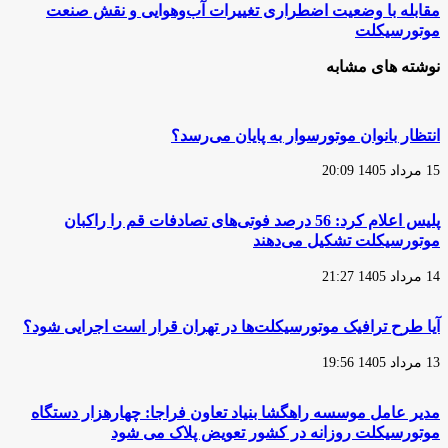
پا
مقابله
مقابله با وضعیت اضطراری تغییرات آب‌وهوایی و نقش صنعت
در
با
موتورسیکلت
رکاب
وضعیت
موتورسیکلت
اضطراری
نوشته های مشابه
گذاشتند
تغییرات
آب‌وهوایی
و
نقش
انتظار بانوان موتورسوار به پایان می‌رسد؟
صنعت
موتورسیکلت
15 مرداد 1405 20:09
پلیس اعلام کرد: 56 درصد فوتی‌های تصادفات قم را راکبان
موتورسیکلت تشکیل می‌دهند
14 مرداد 1405 21:27
آیا طرح ترافیک موتورسیکلت‌ها در تهران قرار است اجرایی شود؟
13 مرداد 1405 19:56
مدیر عامل موسسه راهگشا بنیاد تعاون فراجا: چهارهزار دستگاه
موتورسیکلت روزانه در کشور تعویض پلاک می شود