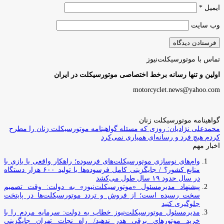
ایمیل
*
وب‌ سایت
تماس با موتورسیکلت‌نیوز
اولین و تنها رسانه برخط اختصاصی موتورسیکلت در ایران
motorcyclet.news@yahoo.com
گواهینامه موتورسیکلت زنان
محمدعلی نژادیان: روزی که مسئله گواهینامه موتورسیکلت زنان را مطرح
کردم هیچ فرد و رسانه‌ای همیاری نمی‌کرد
اخبار مهم
وام‌های نوسازی موتورسیکلت‌های فرسوده؛ راهکار واقعی یا بازی با
منابع کشور؟ / جایگزینی کامل فرسوده‌ها با تولید ۶۰۰ هزار دستگاه
در سال حدود ۱۹ سال طول می‌کشد
پیشنهاد مدیرمسئول «موتورسیکلت‌نیوز» به دولت: وقت تصمیم
سخت رسیده است؛ از فروش و تردد موتورسیکلت‌ها در پایتخت
جلوگیری کنید
مدیرمسئول موتورسیکلت‌نیوز خطاب به دولت: سرمایه مردم را با
خرید موتورهای برقی هدر ندهید/ راه نجات تهران جایگزینی