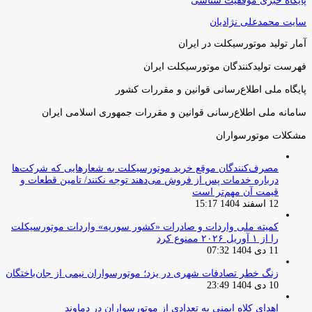
پایگاه خبری موفقیت شناسی
سایت محمدعلی نژادیان
آمار تولید موتورسیکلت در ایران
فهرست تولیدکنندگان موتورسیکلت ایران
پایگاه ملی اطلاع‌رسانی قوانین و مقررات کشور
سامانه ملی اطلاع‌رسانی قوانین و مقررات جمهوری اسلامی ایران
مشکلات موتورسواران
مصرف‌کنندگان موقع خرید موتورسیکلت به شعارهایی که شرکت‌ها
درباره خدمات پس از فروش می‌دهند توجه نکنند/ تامین قطعات و
قیمت آن مهم‌تر است
12 اسفند 1404 15:17
کمیته ملی واردات و صادرات «کشور سوریه» واردات موتورسیکلت
را از ۱ آوریل ۲۰۲۶ ممنوع کرد
11 دی 1404 07:32
زنگ خطر تصادفات شهری در یزد؛ موتورسواران نیمی از جان‌باختگان
10 دی 1404 23:49
اهدای کلاه ایمنی به تعدادی از موتورسواران در دماوند