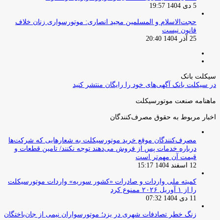
5 دی 1404 19:57
حجت‌الاسلام و المسلمین مجید انصاری: موتورسواری زنان خلاف
قانون نیست
25 آذر 1404 20:40
صفحه
صفحه
قبلی
بعدی
سیکلت بانک
در سیکلت بانک آگهی‌های خود را رایگان منتشر کنید
ماهنامه صنعت موتورسیکلت
اخبار مربوط به حقوق مصرف‌کنندگان
مصرف‌کنندگان موقع خرید موتورسیکلت به شعارهایی که شرکت‌ها
درباره خدمات پس از فروش می‌دهند توجه نکنند/ تامین قطعات و
قیمت آن مهم‌تر است
12 اسفند 1404 15:17
کمیته ملی واردات و صادرات «کشور سوریه» واردات موتورسیکلت
را از ۱ آوریل ۲۰۲۶ ممنوع کرد
11 دی 1404 07:32
زنگ خطر تصادفات شهری در یزد؛ موتورسواران نیمی از جان‌باختگان