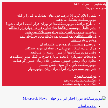
پنجشنبه, 15 مرداد 1405
سر خط خبرها
پلیس اعلام کرد: 56 درصد فوتی‌های تصادفات قم را راکبان
موتورسیکلت تشکیل می‌دهند
آیا طرح ترافیک موتورسیکلت‌ها در تهران قرار است اجرایی شود؟
مدیر عامل موسسه راهگشا بنیاد تعاون فراجا: چهارهزار دستگاه
موتورسیکلت روزانه در کشور تعویض پلاک می شود
فرمانده انتظامی خراسان رضوی: بانوان بدون گواهینامه
موتورسواری نکنند
بررسی وضعیت بازار موتورسیکلت ایران
مرگ برنده اسکار موسیقی در تصادف موتورسیکلت
وقتی موتورسیکلت‌ها آرامش ارومیه را می‌بلعند
توضیحات شهرداری پایتخت درباره طرح ترافیک موتورسیکلت‌ها
معاون زنان رییس جمهور: منتظر اعلام زمان صدور گواهینامه
موتورسیکلت بانوان از سوی پلیس هستیم
خبر مهم بیمه مرکزی ایران برای زنان موتورسوار
شرکت چترا محرک
پایگاه خبری کارآفرینی‌پرس
پایگاه خبری موفقیت‌شناسی
منو
صفحه اصلی