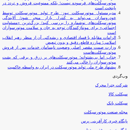
موتورسیکلت‌های فرسوده نیست؛ بلکه ممنوعیت فروش و تردد در
پایتخت است
مدیرمسئول موتورسیکلت نیوز: طرح تولید موتورسیکلت توسط
خودروسازان می‌تواند به کنترل بازار منجر شود/ آلایندگی
موتورسیکلت‌های نوشماره را بررسی کنید/ بزرگ‌ترین «مسئولیت
اجتماعی» برای مونتاژکنندگان توجه به جان و سلامت موتورسواران
است
الزامات مقابله با فساد اقتصادی و ریشه‌کنی آن از منظر رهبر انقلاب
اسلامی؛ مبارزه قاطع، دقیق و بدون تبعیض
وزارت صمت مقصر اصلی وضعیت نابسامان خدمات پس از فروش
موتورسیکلت‌هاست
جذاب اما بی‌پشتوانه؛ موتورسیکلت‌های پر زرق‌ و برقی که پشت
موتورسواران را خالی می‌کنند
پیشنهاد طرح ملی تولید موتورسیکلت در ایران به واسطه حاکمیت
وب‌گردی
شرکت چترا محرک
سیکلت کالا
سیکلت بانک
مجله صنعت موتورسیکلت
پایگاه خبری کارآفرینی پرس