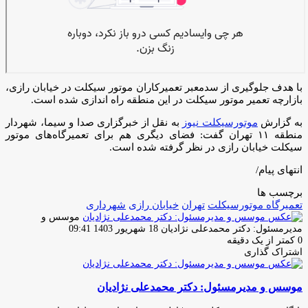
با هدف جلوگیری از سدمعبر تعمیرکاران موتور سیکلت در خیابان رازی،
بازارچه تعمیر موتور سیکلت در این منطقه راه اندازی شده است.
به گزارش
موتورسیکلت نیوز
به نقل از خبرگزاری صدا و سیما، شهردار
منطقه ۱۱ تهران گفت: فضای دیگری هم برای تعمیرگاه‌های موتور
سیکلت خیابان رازی در نظر گرفته شده است.
انتهای پیام/
برچسب ها
تعمیرگاه موتورسیکلت
تهران
خیابان رازی
شهرداری
موسس و
ارسال
مدیرمسئول: دکتر محمدعلی نژادیان
18 شهریور 1403 09:41
ایمیل
0
کمتر از یک دقیقه
اشتراک گذاری
چاپ
فیس
توئیتر
واتس
تلگرام
لینکدین
اشتراک
(X)
آپ
بوک
گذاری
موسس و مدیرمسئول: دکتر محمدعلی نژادیان
از
طریق