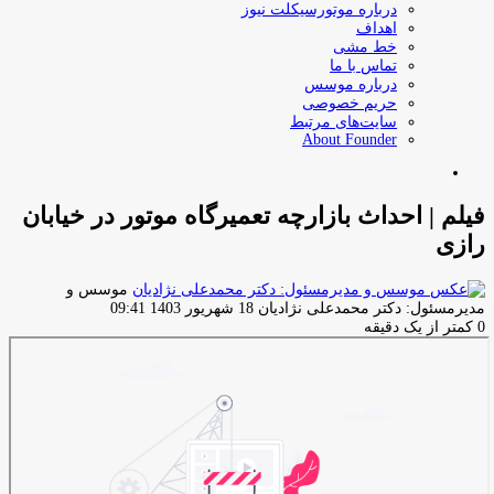
درباره موتورسیکلت نیوز
اهداف
خط مشی
تماس با ما
درباره موسس
حریم خصوصی
سایت‌های مرتبط
About Founder
جستجو
برای
فیلم | احداث بازارچه تعمیرگاه موتور در خیابان
رازی
موسس و
ارسال
مدیرمسئول: دکتر محمدعلی نژادیان
18 شهریور 1403 09:41
ایمیل
0
کمتر از یک دقیقه