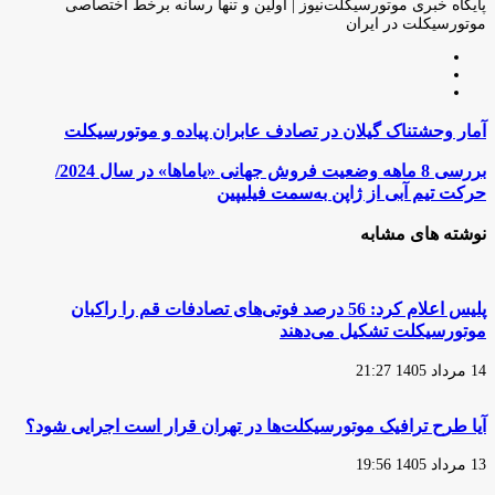
ایمیل
پایگاه خبری موتورسیکلت‌نیوز | اولین و تنها رسانه برخط اختصاصی
موتورسیکلت در ایران
وبسایت
لینکدین
اینستاگرام
آمار
آمار وحشتناک گیلان در تصادف عابران پیاده و موتورسیکلت
وحشتناک
گیلان
بررسی
بررسی 8 ماهه وضعیت فروش جهانی «یاماها» در سال 2024/
در
8
حرکت تیم آبی از ژاپن به‌سمت فیلیپین
تصادف
ماهه
عابران
وضعیت
نوشته های مشابه
پیاده
فروش
و
جهانی
موتورسیکلت
«یاماها»
در
پلیس اعلام کرد: 56 درصد فوتی‌های تصادفات قم را راکبان
سال
موتورسیکلت تشکیل می‌دهند
2024/
حرکت
14 مرداد 1405 21:27
تیم
آبی
از
آیا طرح ترافیک موتورسیکلت‌ها در تهران قرار است اجرایی شود؟
ژاپن
به‌سمت
13 مرداد 1405 19:56
فیلیپین