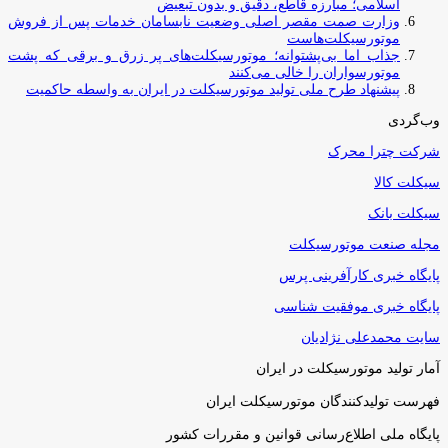
اسلامی؛ مبارزه قاطع، دقیق و بدون تبعیض
وزارت صمت مقصر اصلی وضعیت نابسامان خدمات پس از فروش
موتورسیکلت‌هاست
جذاب اما بی‌پشتوانه؛ موتورسیکلت‌های پر زرق‌ و برقی که پشت
موتورسواران را خالی می‌کنند
پیشنهاد طرح ملی تولید موتورسیکلت در ایران به واسطه حاکمیت
وب‌گردی
شرکت چترا محرک
سیکلت کالا
سیکلت بانک
مجله صنعت موتورسیکلت
پایگاه خبری کارآفرینی پرس
پایگاه خبری موفقیت شناسی
سایت محمدعلی نژادیان
آمار تولید موتورسیکلت در ایران
فهرست تولیدکنندگان موتورسیکلت ایران
پایگاه ملی اطلاع‌رسانی قوانین و مقررات کشور