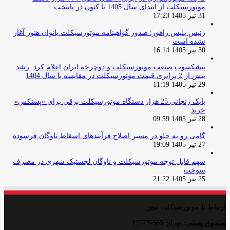
موتورسیکلت از ابتدای سال 1405 تا کنون در پایتخت
31 تیر 1405 17:23
رئیس پلیس راهور: صدور گواهینامه موتورسیکلت بانوان هنوز آغاز
نشده است
30 تیر 1405 16:14
پیشکسوت صنعت موتورسیکلت و دوچرخه ایران اعلام کرد: رشد
بیش از 2 برابری قیمت موتورسیکلت در مقایسه با سال 1404
29 تیر 1405 11:19
بابک زنجانی 25 هزار دستگاه موتورسیکلت برقی برای «پستکس»
خرید
28 تیر 1405 09:59
گامی رو به جلو در مسیر اصلاح فرآیندهای اسقاط ناوگان فرسوده
27 تیر 1405 19:09
سهم قابل توجه موتورسیکلت و ناوگان لجستیک شهری در مصرف
سوخت
25 تیر 1405 21:22
ارتباط با موتورسیکلت نیوز
صندوق پستی:
تهران 565-19575