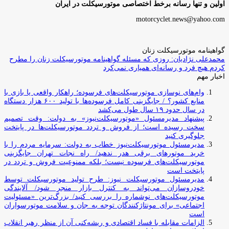
اولین و تنها رسانه برخط اختصاصی موتورسیکلت در ایران
motorcyclet.news@yahoo.com
گواهینامه موتورسیکلت زنان
محمدعلی نژادیان: روزی که مسئله گواهینامه موتورسیکلت زنان را مطرح
کردم هیچ فرد و رسانه‌ای همیاری نمی‌کرد
اخبار مهم
وام‌های نوسازی موتورسیکلت‌های فرسوده؛ راهکار واقعی یا بازی با
منابع کشور؟ / جایگزینی کامل فرسوده‌ها با تولید ۶۰۰ هزار دستگاه
در سال حدود ۱۹ سال طول می‌کشد
پیشنهاد مدیرمسئول «موتورسیکلت‌نیوز» به دولت: وقت تصمیم
سخت رسیده است؛ از فروش و تردد موتورسیکلت‌ها در پایتخت
جلوگیری کنید
مدیرمسئول موتورسیکلت‌نیوز خطاب به دولت: سرمایه مردم را با
خرید موتورهای برقی هدر ندهید/ راه نجات تهران جایگزینی
موتورسیکلت‌های فرسوده نیست؛ بلکه ممنوعیت فروش و تردد در
پایتخت است
مدیرمسئول موتورسیکلت نیوز: طرح تولید موتورسیکلت توسط
خودروسازان می‌تواند به کنترل بازار منجر شود/ آلایندگی
موتورسیکلت‌های نوشماره را بررسی کنید/ بزرگ‌ترین «مسئولیت
اجتماعی» برای مونتاژکنندگان توجه به جان و سلامت موتورسواران
است
الزامات مقابله با فساد اقتصادی و ریشه‌کنی آن از منظر رهبر انقلاب