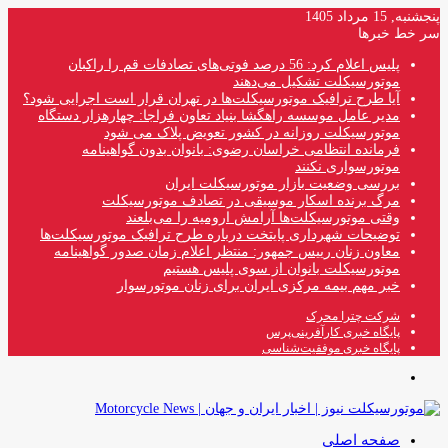
پنجشنبه, 15 مرداد 1405
سر خط خبرها
پلیس اعلام کرد: 56 درصد فوتی‌های تصادفات قم را راکبان
موتورسیکلت تشکیل می‌دهند
آیا طرح ترافیک موتورسیکلت‌ها در تهران قرار است اجرایی شود؟
مدیر عامل موسسه راهگشا بنیاد تعاون فراجا: چهارهزار دستگاه
موتورسیکلت روزانه در کشور تعویض پلاک می شود
فرمانده انتظامی خراسان رضوی: بانوان بدون گواهینامه
موتورسواری نکنند
بررسی وضعیت بازار موتورسیکلت ایران
مرگ برنده اسکار موسیقی در تصادف موتورسیکلت
وقتی موتورسیکلت‌ها آرامش ارومیه را می‌بلعند
توضیحات شهرداری پایتخت درباره طرح ترافیک موتورسیکلت‌ها
معاون زنان رییس جمهور: منتظر اعلام زمان صدور گواهینامه
موتورسیکلت بانوان از سوی پلیس هستیم
خبر مهم بیمه مرکزی ایران برای زنان موتورسوار
شرکت چترا محرک
پایگاه خبری کارآفرینی‌پرس
پایگاه خبری موفقیت‌شناسی
منو
صفحه اصلی