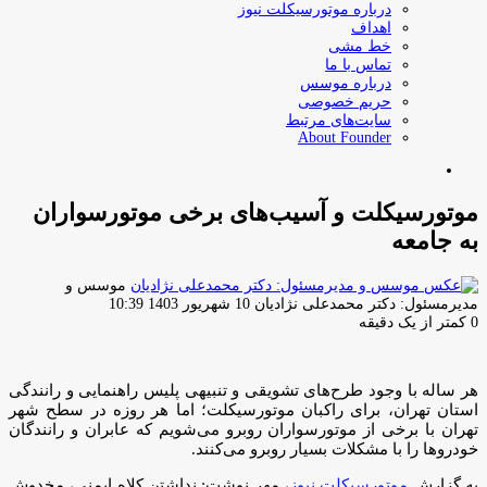
درباره موتورسیکلت نیوز
اهداف
خط مشی
تماس با ما
درباره موسس
حریم خصوصی
سایت‌های مرتبط
About Founder
جستجو
برای
موتورسیکلت و آسیب‌های برخی موتورسواران
به جامعه
موسس و
ارسال
مدیرمسئول: دکتر محمدعلی نژادیان
10 شهریور 1403 10:39
ایمیل
0
کمتر از یک دقیقه
هر ساله با وجود طرح‌های تشویقی و تنبیهی پلیس راهنمایی و رانندگی
استان تهران، برای راکبان موتورسیکلت؛ اما هر روزه در سطح شهر
تهران با برخی از موتورسواران روبرو می‌شویم که عابران و رانندگان
خودروها را با مشکلات بسیار روبرو می‌کنند.
به گزارش
موتورسیکلت نیوز
، مهر نوشت: نداشتن کلاه ایمنی، مخدوش