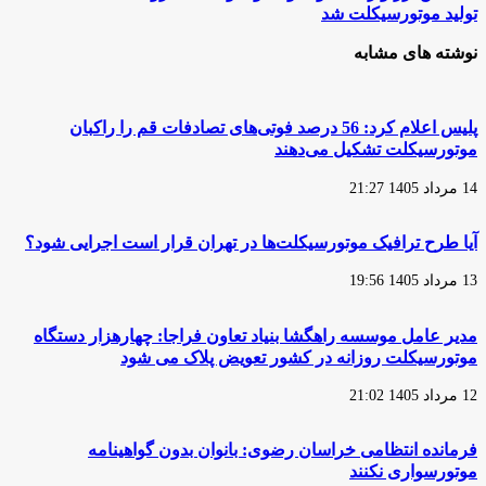
برای
ارز
تولید موتورسیکلت شد
معاینه
واردات
فنی
مواد
نوشته های مشابه
موتورسیکلت‌ها
اولیه
و
سوخت
مشروط
پلیس اعلام کرد: 56 درصد فوتی‌های تصادفات قم را راکبان
به
موتورسیکلت تشکیل می‌دهند
ثبت
اطلاعات
14 مرداد 1405 21:27
تولید
موتورسیکلت
شد
آیا طرح ترافیک موتورسیکلت‌ها در تهران قرار است اجرایی شود؟
13 مرداد 1405 19:56
مدیر عامل موسسه راهگشا بنیاد تعاون فراجا: چهارهزار دستگاه
موتورسیکلت روزانه در کشور تعویض پلاک می شود
12 مرداد 1405 21:02
فرمانده انتظامی خراسان رضوی: بانوان بدون گواهینامه
موتورسواری نکنند