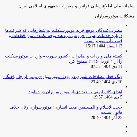
سامانه ملی اطلاع‌رسانی قوانین و مقررات جمهوری اسلامی ایران
مشکلات موتورسواران
مصرف‌کنندگان موقع خرید موتورسیکلت به شعارهایی که شرکت‌ها
درباره خدمات پس از فروش می‌دهند توجه نکنند/ تامین قطعات و
قیمت آن مهم‌تر است
12 اسفند 1404 15:17
کمیته ملی واردات و صادرات «کشور سوریه» واردات موتورسیکلت
را از ۱ آوریل ۲۰۲۶ ممنوع کرد
11 دی 1404 07:32
زنگ خطر تصادفات شهری در یزد؛ موتورسواران نیمی از جان‌باختگان
10 دی 1404 23:49
اهدای کلاه ایمنی به تعدادی از موتورسواران در دماوند
5 دی 1404 19:57
حجت‌الاسلام و المسلمین مجید انصاری: موتورسواری زنان خلاف
قانون نیست
25 آذر 1404 20:40
صفحه
صفحه
قبلی
بعدی