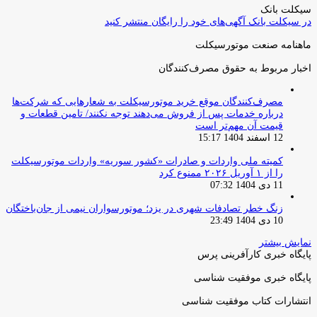
سیکلت بانک
در سیکلت بانک آگهی‌های خود را رایگان منتشر کنید
ماهنامه صنعت موتورسیکلت
اخبار مربوط به حقوق مصرف‌کنندگان
مصرف‌کنندگان موقع خرید موتورسیکلت به شعارهایی که شرکت‌ها
درباره خدمات پس از فروش می‌دهند توجه نکنند/ تامین قطعات و
قیمت آن مهم‌تر است
12 اسفند 1404 15:17
کمیته ملی واردات و صادرات «کشور سوریه» واردات موتورسیکلت
را از ۱ آوریل ۲۰۲۶ ممنوع کرد
11 دی 1404 07:32
زنگ خطر تصادفات شهری در یزد؛ موتورسواران نیمی از جان‌باختگان
10 دی 1404 23:49
نمایش بیشتر
پایگاه خبری کارآفرینی پرس
پایگاه خبری موفقیت شناسی
انتشارات کتاب موفقیت شناسی