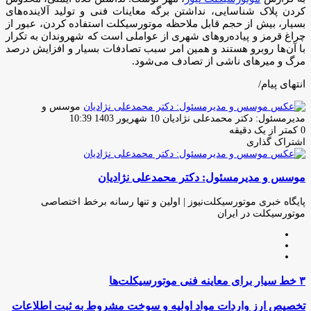
کردن پلاک شناسایی، نداشتن برگه معاینات فنی و تولید آلاینده‌های
بسیار، بیش از حجم قابل ملاحظه موتورسیکلت استفاده کردن، عبور از
چراغ قرمز و پیاده‌روهای شهری از عواملی است که شهروندان به تکرار
با آن‌ها روبرو هستند و همین امر سبب تصادفات بسیار و افزایش درصد
مرگ و میرهای ناشی از تصادف می‌شود.
انتهای پیام/
موسس و
ارسال
مدیرمسئول: دکتر محمدعلی نژادیان
10 شهریور 1403 10:39
ایمیل
0
کمتر از یک دقیقه
اشتراک گذاری
چاپ
فیس
توئیتر
واتس
تلگرام
لینکدین
اشتراک
(X)
آپ
بوک
گذاری
موسس و مدیرمسئول: دکتر محمدعلی نژادیان
از
طریق
ایمیل
پایگاه خبری موتورسیکلت‌نیوز | اولین و تنها رسانه برخط اختصاصی
موتورسیکلت در ایران
وبسایت
لینکدین
اینستاگرام
۳
۳ خط سیار برای معاینه فنی موتورسیکلت‌ها
خط
سیار
تخصیص
تخصیص ارز واردات مواد اولیه و سوخت مشروط به ثبت اطلاعات