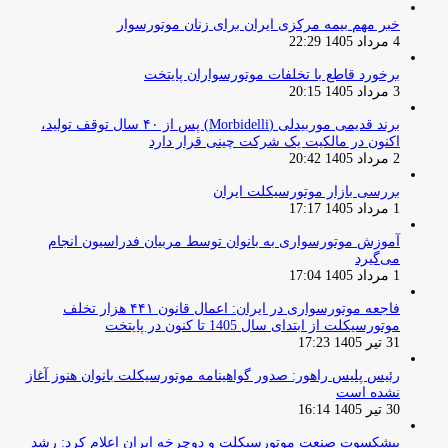
خبر مهم بیمه مرکزی ایران برای زنان موتورسوار
4 مرداد 1405 22:29
برخورد قاطع با تخلفات موتورسواران پایتخت
3 مرداد 1405 20:15
برند قدیمی موربیدلی (Morbidelli) پس از ۴۰ سال توقف تولید،
اکنون در مالکیت یک شرکت چینی قرار دارد
2 مرداد 1405 20:42
بررسی بازار موتورسیکلت ایران
1 مرداد 1405 17:17
آموزش موتورسواری به بانوان توسط مربیان فدراسیون انجام
می‌گیرد
1 مرداد 1405 17:04
فاجعه موتورسواری در ایران: اعمال قانون ۴۴۱ هزار تخلف
موتورسیکلت از ابتدای سال 1405 تا کنون در پایتخت
31 تیر 1405 17:23
رئیس پلیس راهور: صدور گواهینامه موتورسیکلت بانوان هنوز آغاز
نشده است
30 تیر 1405 16:14
پیشکسوت صنعت موتورسیکلت و دوچرخه ایران اعلام کرد: رشد