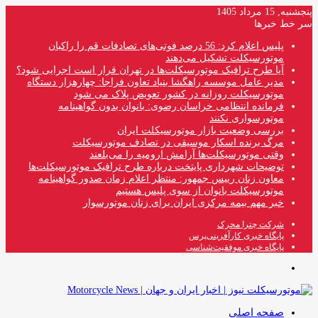
پنجشنبه, 15 مرداد 1405
سر خط خبرها
پلیس اعلام کرد: 56 درصد فوتی‌های تصادفات قم را راکبان
موتورسیکلت تشکیل می‌دهند
آیا طرح ترافیک موتورسیکلت‌ها در تهران قرار است اجرایی شود؟
مدیر عامل موسسه راهگشا بنیاد تعاون فراجا: چهارهزار دستگاه
موتورسیکلت روزانه در کشور تعویض پلاک می شود
فرمانده انتظامی خراسان رضوی: بانوان بدون گواهینامه
موتورسواری نکنند
بررسی وضعیت بازار موتورسیکلت ایران
مرگ برنده اسکار موسیقی در تصادف موتورسیکلت
وقتی موتورسیکلت‌ها آرامش ارومیه را می‌بلعند
توضیحات شهرداری پایتخت درباره طرح ترافیک موتورسیکلت‌ها
معاون زنان رییس جمهور: منتظر اعلام زمان صدور گواهینامه
موتورسیکلت بانوان از سوی پلیس هستیم
خبر مهم بیمه مرکزی ایران برای زنان موتورسوار
شرکت چترا محرک
پایگاه خبری کارآفرینی‌پرس
پایگاه خبری موفقیت‌شناسی
منو
صفحه اصلی