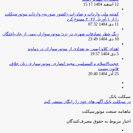
12 اسفند 1404 15:17
کمیته ملی واردات و صادرات «کشور سوریه» واردات موتورسیکلت
را از ۱ آوریل ۲۰۲۶ ممنوع کرد
11 دی 1404 07:32
زنگ خطر تصادفات شهری در یزد؛ موتورسواران نیمی از جان‌باختگان
10 دی 1404 23:49
اهدای کلاه ایمنی به تعدادی از موتورسواران در دماوند
5 دی 1404 19:57
حجت‌الاسلام و المسلمین مجید انصاری: موتورسواری زنان خلاف
قانون نیست
25 آذر 1404 20:40
صفحه
صفحه
قبلی
بعدی
سیکلت بانک
در سیکلت بانک آگهی‌های خود را رایگان منتشر کنید
ماهنامه صنعت موتورسیکلت
اخبار مربوط به حقوق مصرف‌کنندگان