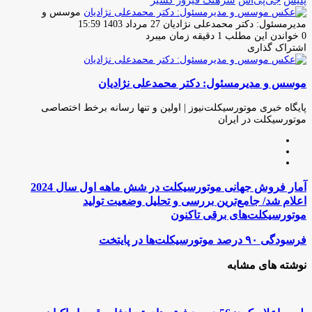
موسس و
ارسال
مدیرمسئول: دکتر محمدعلی نژادیان
27 مرداد 1403 15:59
ایمیل
0
خواندن این مطلب 1 دقیقه زمان میبرد
اشتراک گذاری
چاپ
فیس
توئیتر
واتس
تلگرام
لینکدین
اشتراک
(X)
آپ
بوک
گذاری
موسس و مدیرمسئول: دکتر محمدعلی نژادیان
از
طریق
ایمیل
پایگاه خبری موتورسیکلت‌نیوز | اولین و تنها رسانه برخط اختصاصی
موتورسیکلت در ایران
وبسایت
لینکدین
اینستاگرام
آمار
آمار فروش جهانی موتورسیکلت در شش ماهه اول سال 2024
فروش
اعلام شد/ جامع‌ترین بررسی و تحلیل وضعیت تولید
جهانی
موتورسیکلت‌‌های برقی تاکنون
موتورسیکلت
در
فرسودگی
فرسودگی ۹۰ درصد موتورسیکلت‌ها در پایتخت
شش
۹۰
ماهه
درصد
نوشته های مشابه
اول
موتورسیکلت‌ها
سال
در
2024
پایتخت
اعلام