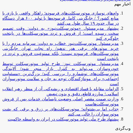
اخبار مهم
وام‌های نوسازی موتورسیکلت‌های فرسوده؛ راهکار واقعی یا بازی با
منابع کشور؟ / جایگزینی کامل فرسوده‌ها با تولید ۶۰۰ هزار دستگاه
در سال حدود ۱۹ سال طول می‌کشد
پیشنهاد مدیرمسئول «موتورسیکلت‌نیوز» به دولت: وقت تصمیم
سخت رسیده است؛ از فروش و تردد موتورسیکلت‌ها در پایتخت
جلوگیری کنید
مدیرمسئول موتورسیکلت‌نیوز خطاب به دولت: سرمایه مردم را با
خرید موتورهای برقی هدر ندهید/ راه نجات تهران جایگزینی
موتورسیکلت‌های فرسوده نیست؛ بلکه ممنوعیت فروش و تردد در
پایتخت است
مدیرمسئول موتورسیکلت نیوز: طرح تولید موتورسیکلت توسط
خودروسازان می‌تواند به کنترل بازار منجر شود/ آلایندگی
موتورسیکلت‌های نوشماره را بررسی کنید/ بزرگ‌ترین «مسئولیت
اجتماعی» برای مونتاژکنندگان توجه به جان و سلامت موتورسواران
است
الزامات مقابله با فساد اقتصادی و ریشه‌کنی آن از منظر رهبر انقلاب
اسلامی؛ مبارزه قاطع، دقیق و بدون تبعیض
وزارت صمت مقصر اصلی وضعیت نابسامان خدمات پس از فروش
موتورسیکلت‌هاست
جذاب اما بی‌پشتوانه؛ موتورسیکلت‌های پر زرق‌ و برقی که پشت
موتورسواران را خالی می‌کنند
پیشنهاد طرح ملی تولید موتورسیکلت در ایران به واسطه حاکمیت
وب‌گردی