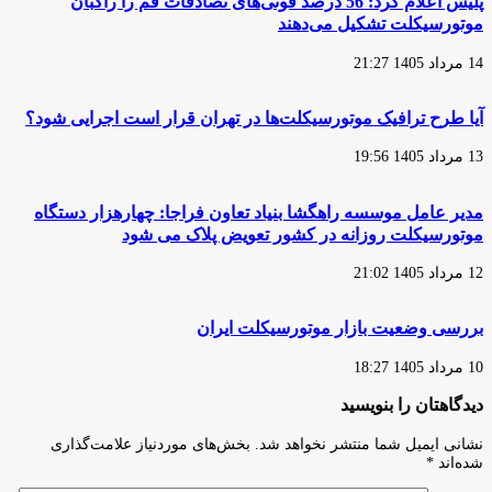
پلیس اعلام کرد: 56 درصد فوتی‌های تصادفات قم را راکبان
شد/
موتورسیکلت تشکیل می‌دهند
جامع‌ترین
بررسی
و
14 مرداد 1405 21:27
تحلیل
وضعیت
آیا طرح ترافیک موتورسیکلت‌ها در تهران قرار است اجرایی شود؟
تولید
موتورسیکلت‌‌های
برقی
13 مرداد 1405 19:56
تاکنون
مدیر عامل موسسه راهگشا بنیاد تعاون فراجا: چهارهزار دستگاه
موتورسیکلت روزانه در کشور تعویض پلاک می شود
12 مرداد 1405 21:02
بررسی وضعیت بازار موتورسیکلت ایران
10 مرداد 1405 18:27
دیدگاهتان را بنویسید
نشانی ایمیل شما منتشر نخواهد شد.
بخش‌های موردنیاز علامت‌گذاری
شده‌اند
*