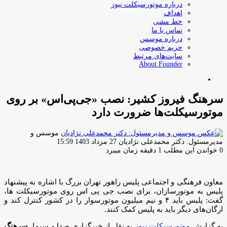
درباره موتورسیکلت نیوز
اهداف
خط مشی
تماس با ما
درباره موسس
حریم خصوصی
سایت‌های مرتبط
About Founder
جستجو
برای
سرهنگ فیروز کشیر: نصب «جی‌پی‌اس» بر روی
موتورسیکلت‌ها ضرورت دارد
موسس و
ارسال
مدیرمسئول: دکتر محمدعلی نژادیان
27 مرداد 1403 15:59
ایمیل
0
خواندن این مطلب 1 دقیقه زمان میبرد
معاون فرهنگی و اجتماعی پلیس راهور تهران بزرگ با اشاره به پیشنهاد
پلیس به موتورسازان، برای نصب جی پی اس روی موتورسیکلت ها،
گفت: پلیس باید ۴ و نیم میلیون موتورسوار را در کشور کنترل کند و
ارگان‌های دیگر باید به پلیس کمک کنند.
به گزارش
موتورسیکلت نیوز
به نقل از خبرگزاری صدا و سیما،
سرهنگ