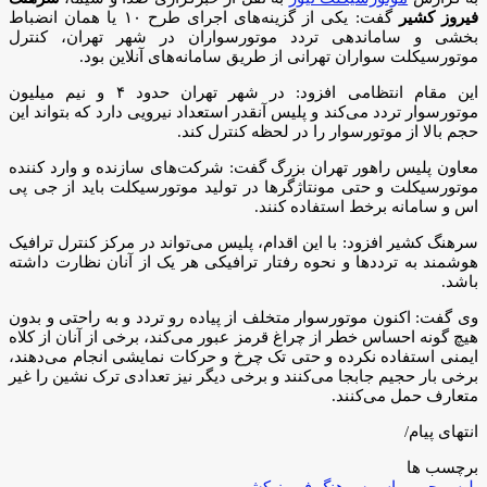
فیروز کشیر
گفت: یکی از گزینه‌های اجرای طرح ۱۰ یا همان انضباط
بخشی و ساماندهی تردد موتورسواران در شهر تهران، کنترل
موتورسیکلت سواران تهرانی از طریق سامانه‌های آنلاین بود.
این مقام انتظامی افزود: در شهر تهران حدود ۴ و نیم میلیون
موتورسوار تردد می‌کند و پلیس آنقدر استعداد نیرویی دارد که بتواند این
حجم بالا از موتورسوار را در لحظه کنترل کند.
­معاون پلیس راهور تهران بزرگ گفت: شرکت‌های سازنده و وارد کننده
موتورسیکلت و حتی مونتاژگر‌ها در تولید موتورسیکلت باید از جی پی
اس و سامانه برخط استفاده کنند.
سرهنگ کشیر افزود: با این اقدام، پلیس می‌تواند در مرکز کنترل ترافیک
هوشمند به تردد‌ها و نحوه رفتار ترافیکی هر یک از آنان نظارت داشته
باشد.
وی گفت: اکنون موتورسوار متخلف از پیاده رو تردد و به راحتی و بدون
هیچ گونه احساس خطر از چراغ قرمز عبور می‌کند، برخی از آنان از کلاه
ایمنی استفاده نکرده و حتی تک چرخ و حرکات نمایشی انجام می‌دهند،
برخی بار حجیم جابجا می‌کنند و برخی دیگر نیز تعدادی ترک نشین را غیر
متعارف حمل می‌کنند.
انتهای پیام/
برچسب ها
پلیس
جی‌پی‌اس
سرهنگ فیروز کشیر