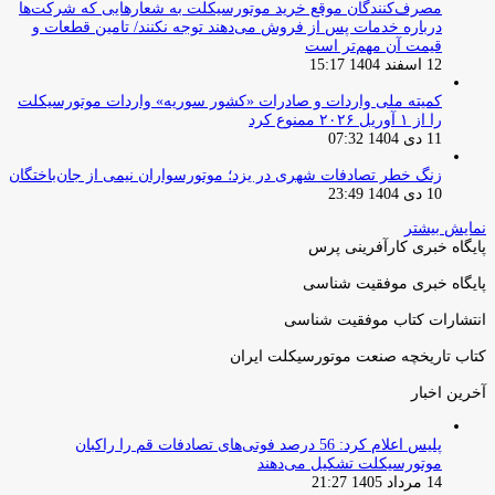
مصرف‌کنندگان موقع خرید موتورسیکلت به شعارهایی که شرکت‌ها
درباره خدمات پس از فروش می‌دهند توجه نکنند/ تامین قطعات و
قیمت آن مهم‌تر است
12 اسفند 1404 15:17
کمیته ملی واردات و صادرات «کشور سوریه» واردات موتورسیکلت
را از ۱ آوریل ۲۰۲۶ ممنوع کرد
11 دی 1404 07:32
زنگ خطر تصادفات شهری در یزد؛ موتورسواران نیمی از جان‌باختگان
10 دی 1404 23:49
نمایش بیشتر
پایگاه خبری کارآفرینی پرس
پایگاه خبری موفقیت شناسی
انتشارات کتاب موفقیت شناسی
کتاب تاریخچه صنعت موتورسیکلت ایران
آخرین اخبار
پلیس اعلام کرد: 56 درصد فوتی‌های تصادفات قم را راکبان
موتورسیکلت تشکیل می‌دهند
14 مرداد 1405 21:27