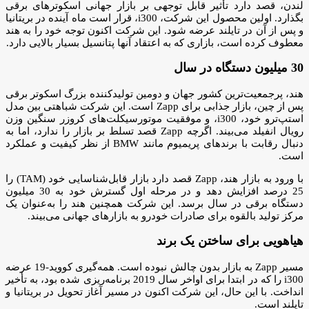
لندن، قصد دارد تأثیر قابل توجهی بر بازار جهانی اسکوتر‌های برقی
بگذارد. اولین محصول این شرکت، i300، قرار است ماه آینده در بریتانیا
و پس از آن در تایلند عرضه شود. این شرکت اکنون توجه خود را به هند
معطوف کرده است، بازاری که به اعتقاد آنها پتانسیل بسیار بالایی دارد.
30 میلیون دستگاه در سال
هند، پرجمعیت‌ترین کشور جهان و دومین تولیدکننده بزرگ اسکوتر برقی
پس از چین، بازار جذابی برای Zapp است. این شرکت شباهتی بین مدل
استپ‌ترو خود، i300، و موفقیت موتورسیکلت‌های کروزر سنگین وزن
رویال انفیلد می‌بیند. اگرچه Zapp قصد تسلط بر بازار را ندارد، اما به
دنبال رقابت با برندهای پریمیوم مانند BMW از نظر کیفیت و عملکرد
است.
با ورود به بازار هند، Zapp قصد دارد بازار قابل‌شناسایی خود (TAM) را
25 درصد افزایش دهد و در مرحله اول گسترش خود به 30 میلیون
دستگاه برقی در سال برسد. این شرکت همچنین هند را به‌عنوان یک
مرکز تولید بالقوه برای صادرات خودرو به بازارهای جهانی می‌بیند.
هیاهویی برای ساختن یک برند
مسیر Zapp به بازار بدون چالش نبوده است. همه‌گیری کووید-19 عرضه
i300 را که در ابتدا برای اواخر سال 2019 برنامه‌ریزی شده بود، به تأخیر
انداخت. با این حال، این شرکت اکنون در مسیر آغاز تحویل در بریتانیا و
تایلند است.