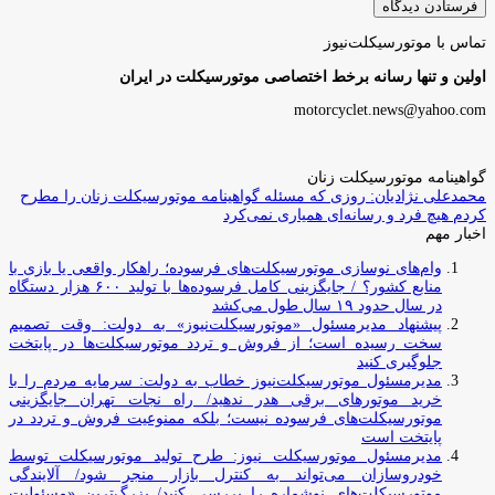
تماس با موتورسیکلت‌نیوز
اولین و تنها رسانه برخط اختصاصی موتورسیکلت در ایران
motorcyclet.news@yahoo.com
گواهینامه موتورسیکلت زنان
محمدعلی نژادیان: روزی که مسئله گواهینامه موتورسیکلت زنان را مطرح
کردم هیچ فرد و رسانه‌ای همیاری نمی‌کرد
اخبار مهم
وام‌های نوسازی موتورسیکلت‌های فرسوده؛ راهکار واقعی یا بازی با
منابع کشور؟ / جایگزینی کامل فرسوده‌ها با تولید ۶۰۰ هزار دستگاه
در سال حدود ۱۹ سال طول می‌کشد
پیشنهاد مدیرمسئول «موتورسیکلت‌نیوز» به دولت: وقت تصمیم
سخت رسیده است؛ از فروش و تردد موتورسیکلت‌ها در پایتخت
جلوگیری کنید
مدیرمسئول موتورسیکلت‌نیوز خطاب به دولت: سرمایه مردم را با
خرید موتورهای برقی هدر ندهید/ راه نجات تهران جایگزینی
موتورسیکلت‌های فرسوده نیست؛ بلکه ممنوعیت فروش و تردد در
پایتخت است
مدیرمسئول موتورسیکلت نیوز: طرح تولید موتورسیکلت توسط
خودروسازان می‌تواند به کنترل بازار منجر شود/ آلایندگی
موتورسیکلت‌های نوشماره را بررسی کنید/ بزرگ‌ترین «مسئولیت