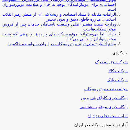
اجتماعی» برای مونتاژکنندگان توجه به جان و سلامت موتورسواران
است
الزامات مقابله با فساد اقتصادی و ریشه‌کنی آن از منظر رهبر انقلاب
اسلامی؛ مبارزه قاطع، دقیق و بدون تبعیض
وزارت صمت مقصر اصلی وضعیت نابسامان خدمات پس از فروش
موتورسیکلت‌هاست
جذاب اما بی‌پشتوانه؛ موتورسیکلت‌های پر زرق‌ و برقی که پشت
موتورسواران را خالی می‌کنند
پیشنهاد طرح ملی تولید موتورسیکلت در ایران به واسطه حاکمیت
وب‌گردی
شرکت چترا محرک
سیکلت کالا
سیکلت بانک
مجله صنعت موتورسیکلت
پایگاه خبری کارآفرینی پرس
پایگاه خبری موفقیت شناسی
سایت محمدعلی نژادیان
آمار تولید موتورسیکلت در ایران