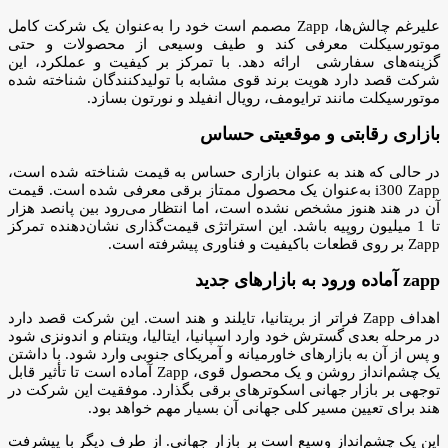
علیرغم چالش‌ها، Zapp مصمم است خود را به‌عنوان یک شرکت کامل
موتورسیکلت معرفی کند و طیف وسیعی از محصولات و حتی
گزینه‌های سفارشی‌ ارائه دهد. با تمرکز بر کیفیت و عملکرد، این
شرکت قصد دارد هویت برند قوی مشابه با تولیدکنندگان شناخته شده
موتورسیکلت مانند ترایومف، رویال انفیلد و نورتون بسازد.
بازاری رقابتی و موقعیتی حساس
در حالی که هند به عنوان بازاری حساس به قیمت شناخته شده است،
i300 Zapp به‌عنوان یک محصول ممتاز برقی معرفی شده است. قیمت
آن در هند هنوز مشخص نشده است، اما انتظار می‌رود بین پانصد هزار
تا 1 میلیون روپیه باشد. این استراتژی قیمت‌گذاری نشان‌دهنده تمرکز
Zapp بر روی قطعات باکیفیت و فناوری پیشرفته است.
zapp آماده ورود به بازارهای جدید
اهداف Zapp فراتر از بریتانیا، تایلند و هند است. این شرکت قصد دارد
در مرحله بعدی گسترش خود وارد اسپانیا، ایتالیا، ویتنام و اندونزی شود
و پس از آن به بازارهای خاورمیانه و آمریکای جنوبی وارد شود. با داشتن
یک چشم‌انداز روشن و یک محصول قوی، Zapp آماده است تا تأثیر قابل
توجهی بر بازار جهانی اسکوتر‌های برقی بگذارد. موفقیت این شرکت در
هند برای تعیین مسیر کلی جهانی آن بسیار مهم خواهد بود.
این یک چشم‌انداز وسیع است بر بازار جهانی. از طرف دیگر با پیشرفت