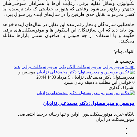
تکنولوژی وسائل نقلیه برقی، رقابت آن‌ها با همزادان سوختی‌شان
جدی‌تر و داغ‌تر می‌شود. رقابتی که هنوز به جذابیتی که باید نرسیده اما
کسی نمی‌تواند تقابل جدی طرفین را در سال‌های آینده زیر سوال ببرد.
جاه‌طلبی سازندگان و تجار رقم‌زننده این تقابل در سال‌های آینده خواهد
بود. باید دید که این سازندگان این اسکوتر ها و موتوسیکلت‌های برقی
چگونه و با استفاده از چه فنونی با صاحبان سنتی بازارها مقابله
می‌کنند.
انتهای پیام/
برچسب ها
zapp
موتور برقی
موتورسیکلت الکتریکى
موتورسیکلت برقى
هند
موسس و
ارسال
مدیرمسئول: دکتر محمدعلی نژادیان
9 مرداد 1403 20:44
ایمیل
0
خواندن این مطلب 2 دقیقه زمان میبرد
اشتراک گذاری
چاپ
فیس
توئیتر
واتس
تلگرام
لینکدین
اشتراک
(X)
آپ
بوک
گذاری
موسس و مدیرمسئول: دکتر محمدعلی نژادیان
از
طریق
ایمیل
پایگاه خبری موتورسیکلت‌نیوز | اولین و تنها رسانه برخط اختصاصی
موتورسیکلت در ایران
وبسایت
لینکدین