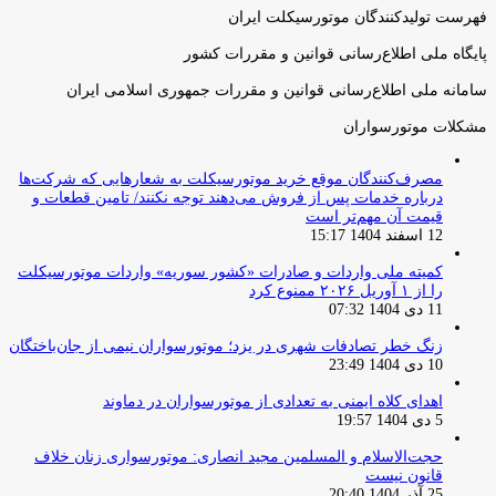
فهرست تولیدکنندگان موتورسیکلت ایران
پایگاه ملی اطلاع‌رسانی قوانین و مقررات کشور
سامانه ملی اطلاع‌رسانی قوانین و مقررات جمهوری اسلامی ایران
مشکلات موتورسواران
مصرف‌کنندگان موقع خرید موتورسیکلت به شعارهایی که شرکت‌ها
درباره خدمات پس از فروش می‌دهند توجه نکنند/ تامین قطعات و
قیمت آن مهم‌تر است
12 اسفند 1404 15:17
کمیته ملی واردات و صادرات «کشور سوریه» واردات موتورسیکلت
را از ۱ آوریل ۲۰۲۶ ممنوع کرد
11 دی 1404 07:32
زنگ خطر تصادفات شهری در یزد؛ موتورسواران نیمی از جان‌باختگان
10 دی 1404 23:49
اهدای کلاه ایمنی به تعدادی از موتورسواران در دماوند
5 دی 1404 19:57
حجت‌الاسلام و المسلمین مجید انصاری: موتورسواری زنان خلاف
قانون نیست
25 آذر 1404 20:40