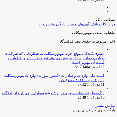
صفحه
صفحه
قبلی
بعدی
سیکلت بانک
در سیکلت بانک آگهی‌های خود را رایگان منتشر کنید
ماهنامه صنعت موتورسیکلت
اخبار مربوط به حقوق مصرف‌کنندگان
مصرف‌کنندگان موقع خرید موتورسیکلت به شعارهایی که شرکت‌ها
درباره خدمات پس از فروش می‌دهند توجه نکنند/ تامین قطعات و
قیمت آن مهم‌تر است
12 اسفند 1404 15:17
کمیته ملی واردات و صادرات «کشور سوریه» واردات موتورسیکلت
را از ۱ آوریل ۲۰۲۶ ممنوع کرد
11 دی 1404 07:32
زنگ خطر تصادفات شهری در یزد؛ موتورسواران نیمی از جان‌باختگان
10 دی 1404 23:49
نمایش بیشتر
پایگاه خبری کارآفرینی پرس