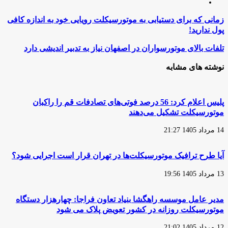
اینستاگرام
زمانی
زمانی که برای دستیابی به موتورسیکلت رویایی خود به اندازه کافی
که
پول ندارید!
برای
دستیابی
تلفات
تلفات بالای موتورسواران در اصفهان نیاز به تدبیر اندیشی دارد
به
بالای
موتورسیکلت
موتورسواران
نوشته های مشابه
رویایی
در
خود
اصفهان
به
نیاز
اندازه
به
پلیس اعلام کرد: 56 درصد فوتی‌های تصادفات قم را راکبان
کافی
تدبیر
موتورسیکلت تشکیل می‌دهند
پول
اندیشی
ندارید!
دارد
14 مرداد 1405 21:27
آیا طرح ترافیک موتورسیکلت‌ها در تهران قرار است اجرایی شود؟
13 مرداد 1405 19:56
مدیر عامل موسسه راهگشا بنیاد تعاون فراجا: چهارهزار دستگاه
موتورسیکلت روزانه در کشور تعویض پلاک می شود
12 مرداد 1405 21:02