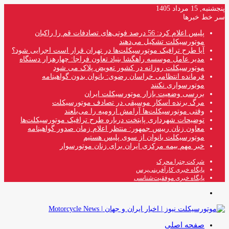
پنجشنبه, 15 مرداد 1405
سر خط خبرها
پلیس اعلام کرد: 56 درصد فوتی‌های تصادفات قم را راکبان
موتورسیکلت تشکیل می‌دهند
آیا طرح ترافیک موتورسیکلت‌ها در تهران قرار است اجرایی شود؟
مدیر عامل موسسه راهگشا بنیاد تعاون فراجا: چهارهزار دستگاه
موتورسیکلت روزانه در کشور تعویض پلاک می شود
فرمانده انتظامی خراسان رضوی: بانوان بدون گواهینامه
موتورسواری نکنند
بررسی وضعیت بازار موتورسیکلت ایران
مرگ برنده اسکار موسیقی در تصادف موتورسیکلت
وقتی موتورسیکلت‌ها آرامش ارومیه را می‌بلعند
توضیحات شهرداری پایتخت درباره طرح ترافیک موتورسیکلت‌ها
معاون زنان رییس جمهور: منتظر اعلام زمان صدور گواهینامه
موتورسیکلت بانوان از سوی پلیس هستیم
خبر مهم بیمه مرکزی ایران برای زنان موتورسوار
شرکت چترا محرک
پایگاه خبری کارآفرینی‌پرس
پایگاه خبری موفقیت‌شناسی
منو
صفحه اصلی