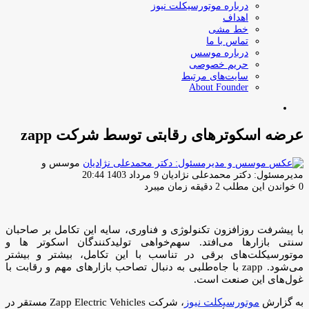
درباره موتورسیکلت نیوز
اهداف
خط مشی
تماس با ما
درباره موسس
حریم خصوصی
سایت‌های مرتبط
About Founder
جستجو
برای
عرضه اسکوترهای رقابتی توسط شرکت zapp
موسس و
ارسال
مدیرمسئول: دکتر محمدعلی نژادیان
9 مرداد 1403 20:44
ایمیل
0
خواندن این مطلب 2 دقیقه زمان میبرد
با پیشرفت روزافزون تکنولوژی و فناوری، سایه این تکامل بر صاحبان
سنتی بازارها می‌افتد. سهم‌خواهی تولیدکنندگان اسکوتر ها و
موتورسیکلت‌های برقی در تناسب با این تکامل، بیشتر و بیشتر
می‌شود. zapp با جاه‌طلبی به دنبال تصاحب بازارهای مهم و رقابت با
غول‌های این صنعت است.
به گزارش
موتورسیکلت نیوز
، شرکت Zapp Electric Vehicles مستقر در