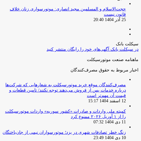
حجت‌الاسلام و المسلمین مجید انصاری: موتورسواری زنان خلاف
قانون نیست
25 آذر 1404 20:40
صفحه
صفحه
قبلی
بعدی
سیکلت بانک
در سیکلت بانک آگهی‌های خود را رایگان منتشر کنید
ماهنامه صنعت موتورسیکلت
اخبار مربوط به حقوق مصرف‌کنندگان
مصرف‌کنندگان موقع خرید موتورسیکلت به شعارهایی که شرکت‌ها
درباره خدمات پس از فروش می‌دهند توجه نکنند/ تامین قطعات و
قیمت آن مهم‌تر است
12 اسفند 1404 15:17
کمیته ملی واردات و صادرات «کشور سوریه» واردات موتورسیکلت
را از ۱ آوریل ۲۰۲۶ ممنوع کرد
11 دی 1404 07:32
زنگ خطر تصادفات شهری در یزد؛ موتورسواران نیمی از جان‌باختگان
10 دی 1404 23:49