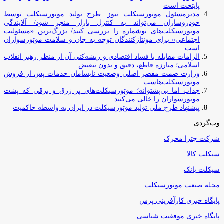
پایتخت است
مدیرمسئول موتورسیکلت نیوز: طرح تولید موتورسیکلت توسط
خودروسازان می‌تواند به کنترل بازار منجر شود/ آلایندگی
موتورسیکلت‌های نوشماره را بررسی کنید/ بزرگ‌ترین «مسئولیت
اجتماعی» برای مونتاژکنندگان توجه به جان و سلامت موتورسواران
است
الزامات مقابله با فساد اقتصادی و ریشه‌کنی آن از منظر رهبر انقلاب
اسلامی؛ مبارزه قاطع، دقیق و بدون تبعیض
وزارت صمت مقصر اصلی وضعیت نابسامان خدمات پس از فروش
موتورسیکلت‌هاست
جذاب اما بی‌پشتوانه؛ موتورسیکلت‌های پر زرق‌ و برقی که پشت
موتورسواران را خالی می‌کنند
پیشنهاد طرح ملی تولید موتورسیکلت در ایران به واسطه حاکمیت
وب‌گردی
شرکت چترا محرک
سیکلت کالا
سیکلت بانک
مجله صنعت موتورسیکلت
پایگاه خبری کارآفرینی پرس
پایگاه خبری موفقیت شناسی