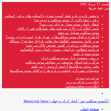
شنبه, 17 مرداد 1405
سر خط خبرها
پژوهش تازه درباره خطر آسیب مغزی با اسکوترهای برقی: اسکوتر
برقی، خطرناک‌تر از موتورسیکلت و دوچرخه!
انتظار بانوان موتورسوار به پایان می‌رسد؟
پلیس اعلام کرد: 56 درصد فوتی‌های تصادفات قم را راکبان
موتورسیکلت تشکیل می‌دهند
آیا طرح ترافیک موتورسیکلت‌ها در تهران قرار است اجرایی شود؟
مدیر عامل موسسه راهگشا بنیاد تعاون فراجا: چهارهزار دستگاه
موتورسیکلت روزانه در کشور تعویض پلاک می شود
فرمانده انتظامی خراسان رضوی: بانوان بدون گواهینامه
موتورسواری نکنند
بررسی وضعیت بازار موتورسیکلت ایران
مرگ برنده اسکار موسیقی در تصادف موتورسیکلت
وقتی موتورسیکلت‌ها آرامش ارومیه را می‌بلعند
توضیحات شهرداری پایتخت درباره طرح ترافیک موتورسیکلت‌ها
شرکت چترا محرک
پایگاه خبری کارآفرینی‌پرس
پایگاه خبری موفقیت‌شناسی
منو
صفحه اصلی