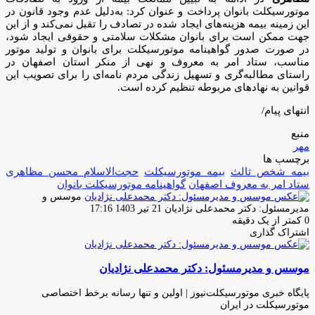
موتورسیکلت بانوان پرداخت و عنوان کرد: به‌دلیل عدم وجود قانون در
این زمینه بیمه هزینه‌های ایجاد شده در تصادف را تقبل نمی‌کند و از این
جهت ممکن است برای بانوان مشکلات سلامتی و حقوقی ایجاد شود،
در صورت صدور گواهینامه موتورسیکلت برای بانوان و تولید موتور
مناسب، ستاد امر به معروف و نهی از منکر استان اصفهان در
راستای مطالبه‌گری و تسهیل زندگی مردم نامه‌ای را برای تصویب این
قوانین به نهادهای مربوطه تنظیم کرده است.
انتهای پیام/
منبع
مهر
برچسب ها
بیمه شخص ثالث
بیمه موتورسیکلت
حجت‌الاسلام محسن مظاهری
ستاد امر به معروف اصفهان
گواهینامه موتورسیکلت بانوان
موسس و
ارسال
مدیرمسئول: دکتر محمدعلی نژادیان
21 تیر 1403 17:16
ایمیل
0
کمتر از یک دقیقه
اشتراک گذاری
چاپ
فیس
توئیتر
واتس
تلگرام
لینکدین
اشتراک
(X)
آپ
بوک
گذاری
موسس و مدیرمسئول: دکتر محمدعلی نژادیان
از
طریق
ایمیل
پایگاه خبری موتورسیکلت‌نیوز | اولین و تنها رسانه برخط اختصاصی
موتورسیکلت در ایران