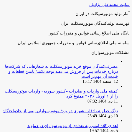
سایت محمدعلی نژادیان
آمار تولید موتورسیکلت در ایران
فهرست تولیدکنندگان موتورسیکلت ایران
پایگاه ملی اطلاع‌رسانی قوانین و مقررات کشور
سامانه ملی اطلاع‌رسانی قوانین و مقررات جمهوری اسلامی ایران
مشکلات موتورسواران
مصرف‌کنندگان موقع خرید موتورسیکلت به شعارهایی که شرکت‌ها
درباره خدمات پس از فروش می‌دهند توجه نکنند/ تامین قطعات و
قیمت آن مهم‌تر است
12 اسفند 1404 15:17
کمیته ملی واردات و صادرات «کشور سوریه» واردات موتورسیکلت
را از ۱ آوریل ۲۰۲۶ ممنوع کرد
11 دی 1404 07:32
زنگ خطر تصادفات شهری در یزد؛ موتورسواران نیمی از جان‌باختگان
10 دی 1404 23:49
اهدای کلاه ایمنی به تعدادی از موتورسواران در دماوند
5 دی 1404 19:57