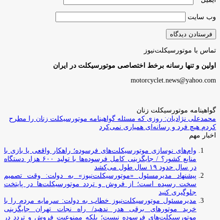
وب‌ سایت
تماس با موتورسیکلت‌نیوز
اولین و تنها رسانه برخط اختصاصی موتورسیکلت در ایران
motorcyclet.news@yahoo.com
گواهینامه موتورسیکلت زنان
محمدعلی نژادیان: روزی که مسئله گواهینامه موتورسیکلت زنان را مطرح
کردم هیچ فرد و رسانه‌ای همیاری نمی‌کرد
اخبار مهم
وام‌های نوسازی موتورسیکلت‌های فرسوده؛ راهکار واقعی یا بازی با
منابع کشور؟ / جایگزینی کامل فرسوده‌ها با تولید ۶۰۰ هزار دستگاه
در سال حدود ۱۹ سال طول می‌کشد
پیشنهاد مدیرمسئول «موتورسیکلت‌نیوز» به دولت: وقت تصمیم
سخت رسیده است؛ از فروش و تردد موتورسیکلت‌ها در پایتخت
جلوگیری کنید
مدیرمسئول موتورسیکلت‌نیوز خطاب به دولت: سرمایه مردم را با
خرید موتورهای برقی هدر ندهید/ راه نجات تهران جایگزینی
موتورسیکلت‌های فرسوده نیست؛ بلکه ممنوعیت فروش و تردد در