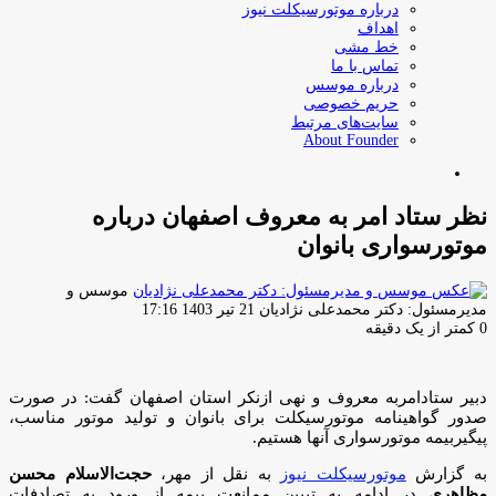
درباره موتورسیکلت نیوز
اهداف
خط مشی
تماس با ما
درباره موسس
حریم خصوصی
سایت‌های مرتبط
About Founder
جستجو
برای
نظر ستاد امر به معروف اصفهان درباره
موتورسواری بانوان
موسس و
ارسال
مدیرمسئول: دکتر محمدعلی نژادیان
21 تیر 1403 17:16
ایمیل
0
کمتر از یک دقیقه
دبیر ستادامربه معروف و نهی ازنکر استان اصفهان گفت: در صورت
صدور گواهینامه‌ موتورسیکلت برای بانوان و تولید موتور مناسب،
پیگیربیمه موتورسواری آنها هستیم.
به گزارش
موتورسیکلت نیوز
به نقل از مهر،
حجت‌الاسلام محسن
مظاهری
در ادامه به تبیین ممانعت بیمه از ورود به تصادفات