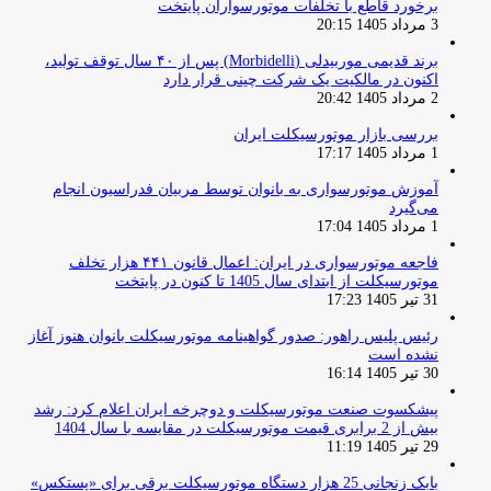
برخورد قاطع با تخلفات موتورسواران پایتخت
3 مرداد 1405 20:15
برند قدیمی موربیدلی (Morbidelli) پس از ۴۰ سال توقف تولید،
اکنون در مالکیت یک شرکت چینی قرار دارد
2 مرداد 1405 20:42
بررسی بازار موتورسیکلت ایران
1 مرداد 1405 17:17
آموزش موتورسواری به بانوان توسط مربیان فدراسیون انجام
می‌گیرد
1 مرداد 1405 17:04
فاجعه موتورسواری در ایران: اعمال قانون ۴۴۱ هزار تخلف
موتورسیکلت از ابتدای سال 1405 تا کنون در پایتخت
31 تیر 1405 17:23
رئیس پلیس راهور: صدور گواهینامه موتورسیکلت بانوان هنوز آغاز
نشده است
30 تیر 1405 16:14
پیشکسوت صنعت موتورسیکلت و دوچرخه ایران اعلام کرد: رشد
بیش از 2 برابری قیمت موتورسیکلت در مقایسه با سال 1404
29 تیر 1405 11:19
بابک زنجانی 25 هزار دستگاه موتورسیکلت برقی برای «پستکس»