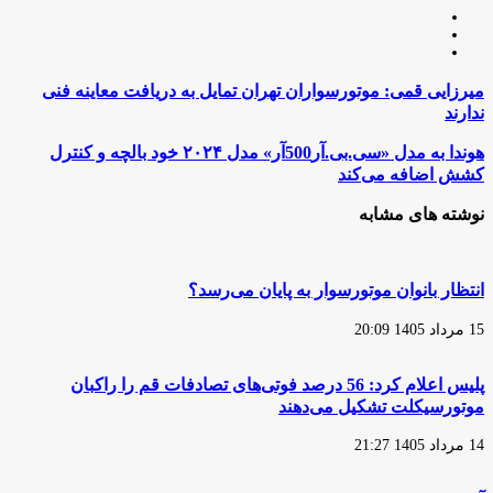
وبسایت
لینکدین
اینستاگرام
میرزایی
میرزایی قمی: موتورسواران تهران تمایل به دریافت معاینه فنی
قمی:
ندارند
موتورسواران
تهران
هوندا
هوندا به مدل «سی‌.بی‌.آر500آر» مدل ۲۰۲۴ خود بالچه و کنترل
تمایل
به
کشش اضافه می‌کند
به
مدل
دریافت
«سی‌.بی‌.آر500آر»
نوشته های مشابه
معاینه
مدل
فنی
۲۰۲۴
ندارند
خود
بالچه
انتظار بانوان موتورسوار به پایان می‌رسد؟
و
کنترل
15 مرداد 1405 20:09
کشش
اضافه
می‌کند
پلیس اعلام کرد: 56 درصد فوتی‌های تصادفات قم را راکبان
موتورسیکلت تشکیل می‌دهند
14 مرداد 1405 21:27