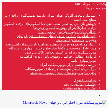
یکشنبه, 18 مرداد 1405
سر خط خبرها
استاندار پایتخت: آلودگی هوای تهران نیازمند تصمیم‌گیری و اقدام در
سطح ملی است
پژوهش تازه درباره خطر آسیب مغزی با اسکوترهای برقی: اسکوتر
برقی، خطرناک‌تر از موتورسیکلت و دوچرخه!
انتظار بانوان موتورسوار به پایان می‌رسد؟
پلیس اعلام کرد: 56 درصد فوتی‌های تصادفات قم را راکبان
موتورسیکلت تشکیل می‌دهند
آیا طرح ترافیک موتورسیکلت‌ها در تهران قرار است اجرایی شود؟
مدیر عامل موسسه راهگشا بنیاد تعاون فراجا: چهارهزار دستگاه
موتورسیکلت روزانه در کشور تعویض پلاک می شود
فرمانده انتظامی خراسان رضوی: بانوان بدون گواهینامه
موتورسواری نکنند
بررسی وضعیت بازار موتورسیکلت ایران
مرگ برنده اسکار موسیقی در تصادف موتورسیکلت
وقتی موتورسیکلت‌ها آرامش ارومیه را می‌بلعند
شرکت چترا محرک
پایگاه خبری کارآفرینی‌پرس
پایگاه خبری موفقیت‌شناسی
منو