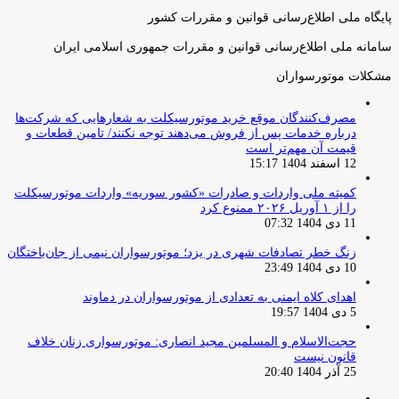
پایگاه ملی اطلاع‌رسانی قوانین و مقررات کشور
سامانه ملی اطلاع‌رسانی قوانین و مقررات جمهوری اسلامی ایران
مشکلات موتورسواران
مصرف‌کنندگان موقع خرید موتورسیکلت به شعارهایی که شرکت‌ها
درباره خدمات پس از فروش می‌دهند توجه نکنند/ تامین قطعات و
قیمت آن مهم‌تر است
12 اسفند 1404 15:17
کمیته ملی واردات و صادرات «کشور سوریه» واردات موتورسیکلت
را از ۱ آوریل ۲۰۲۶ ممنوع کرد
11 دی 1404 07:32
زنگ خطر تصادفات شهری در یزد؛ موتورسواران نیمی از جان‌باختگان
10 دی 1404 23:49
اهدای کلاه ایمنی به تعدادی از موتورسواران در دماوند
5 دی 1404 19:57
حجت‌الاسلام و المسلمین مجید انصاری: موتورسواری زنان خلاف
قانون نیست
25 آذر 1404 20:40
صفحه