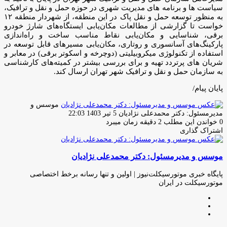
سیاست ها و برنامه های مدیریت شهری در حوزه حمل و نقل و ترافیک،
به منظور توسعه حمل و نقل پاک در این منطقه، از شهردار منطقه ۱۲
خواست تا گزارشی از مطالعات مکان‌یابی ایستگاه‌های شارژ خودرو
برقی، شناسایی و مکان‌یابی نقاط مناسب ساخت و راه‌اندازی
پارکینگ‌های آسانسوری و روتاری، مکان‌یابی مسیرهای قابل توسعه در
استفاده از تکنولوژی میکروبیلیتی (دوچرخه و اسکوتر برقی) در معابر و
شریان های پرتردد تهیه و برای بررسی بیشتر در کمیته‌های کارشناسی
به سازمان حمل و نقل و ترافیک شهر تهران ارسال کند.
پایان پیام/
موسس و
ارسال
مدیرمسئول: دکتر محمدعلی نژادیان
5 تیر 1403 22:03
ایمیل
0
خواندن این مطلب 2 دقیقه زمان میبرد
اشتراک گذاری
چاپ
فیس
توئیتر
واتس
تلگرام
لینکدین
اشتراک
(X)
آپ
بوک
گذاری
موسس و مدیرمسئول: دکتر محمدعلی نژادیان
از
طریق
ایمیل
پایگاه خبری موتورسیکلت‌نیوز | اولین و تنها رسانه برخط اختصاصی
موتورسیکلت در ایران
وبسایت
لینکدین
اینستاگرام