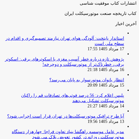
انتشارات کتاب موفقیت شناسی
کتاب تاریخچه صنعت موتورسیکلت ایران
آخرین اخبار
استاندار پایتخت: آلودگی هوای تهران نیازمند تصمیم‌گیری و اقدام در
سطح ملی است
17 مرداد 1405 17:55
پژوهش تازه درباره خطر آسیب مغزی با اسکوترهای برقی: اسکوتر
برقی، خطرناک‌تر از موتورسیکلت و دوچرخه!
16 مرداد 1405 21:18
انتظار بانوان موتورسوار به پایان می‌رسد؟
15 مرداد 1405 20:09
پلیس اعلام کرد: 56 درصد فوتی‌های تصادفات قم را راکبان
موتورسیکلت تشکیل می‌دهند
14 مرداد 1405 21:27
آیا طرح ترافیک موتورسیکلت‌ها در تهران قرار است اجرایی شود؟
13 مرداد 1405 19:56
مدیر عامل موسسه راهگشا بنیاد تعاون فراجا: چهارهزار دستگاه
موتورسیکلت روزانه در کشور تعویض پلاک می شود