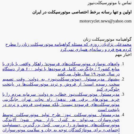
تماس با موتورسیکلت‌نیوز
اولین و تنها رسانه برخط اختصاصی موتورسیکلت در ایران
motorcyclet.news@yahoo.com
گواهینامه موتورسیکلت زنان
محمدعلی نژادیان: روزی که مسئله گواهینامه موتورسیکلت زنان را مطرح
کردم هیچ فرد و رسانه‌ای همیاری نمی‌کرد
اخبار مهم
وام‌های نوسازی موتورسیکلت‌های فرسوده؛ راهکار واقعی یا بازی با
منابع کشور؟ / جایگزینی کامل فرسوده‌ها با تولید ۶۰۰ هزار دستگاه
در سال حدود ۱۹ سال طول می‌کشد
پیشنهاد مدیرمسئول «موتورسیکلت‌نیوز» به دولت: وقت تصمیم
سخت رسیده است؛ از فروش و تردد موتورسیکلت‌ها در پایتخت
جلوگیری کنید
مدیرمسئول موتورسیکلت‌نیوز خطاب به دولت: سرمایه مردم را با
خرید موتورهای برقی هدر ندهید/ راه نجات تهران جایگزینی
موتورسیکلت‌های فرسوده نیست؛ بلکه ممنوعیت فروش و تردد در
پایتخت است
مدیرمسئول موتورسیکلت نیوز: طرح تولید موتورسیکلت توسط
خودروسازان می‌تواند به کنترل بازار منجر شود/ آلایندگی
موتورسیکلت‌های نوشماره را بررسی کنید/ بزرگ‌ترین «مسئولیت
اجتماعی» برای مونتاژکنندگان توجه به جان و سلامت موتورسواران