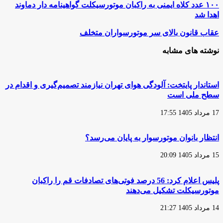
۱۰۰
۱۰۰ عدد کلاه ایمنی به راکبان موتورسیکلت گواهینامه دار دماوند
عدد
اهدا شد
کلاه
ایمنی
عقاب
عقاب قانون بالای سر موتورسواران متخلف
به
قانون
راکبان
بالای
نوشته های مشابه
موتورسیکلت
سر
گواهینامه
موتورسواران
دار
متخلف
دماوند
استاندار پایتخت: آلودگی هوای تهران نیازمند تصمیم‌گیری و اقدام در
اهدا
سطح ملی است
شد
17 مرداد 1405 17:55
انتظار بانوان موتورسوار به پایان می‌رسد؟
15 مرداد 1405 20:09
پلیس اعلام کرد: 56 درصد فوتی‌های تصادفات قم را راکبان
موتورسیکلت تشکیل می‌دهند
14 مرداد 1405 21:27