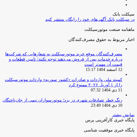
صفحه
قبلی
بعدی
سیکلت بانک
در سیکلت بانک آگهی‌های خود را رایگان منتشر کنید
ماهنامه صنعت موتورسیکلت
اخبار مربوط به حقوق مصرف‌کنندگان
مصرف‌کنندگان موقع خرید موتورسیکلت به شعارهایی که شرکت‌ها
درباره خدمات پس از فروش می‌دهند توجه نکنند/ تامین قطعات و
قیمت آن مهم‌تر است
12 اسفند 1404 15:17
کمیته ملی واردات و صادرات «کشور سوریه» واردات موتورسیکلت
را از ۱ آوریل ۲۰۲۶ ممنوع کرد
11 دی 1404 07:32
زنگ خطر تصادفات شهری در یزد؛ موتورسواران نیمی از جان‌باختگان
10 دی 1404 23:49
نمایش بیشتر
پایگاه خبری کارآفرینی پرس
پایگاه خبری موفقیت شناسی