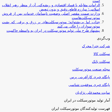
است
الزامات مقابله با فساد اقتصادی و ریشه‌کنی آن از منظر رهبر انقلاب
اسلامی؛ مبارزه قاطع، دقیق و بدون تبعیض
وزارت صمت مقصر اصلی وضعیت نابسامان خدمات پس از فروش
موتورسیکلت‌هاست
جذاب اما بی‌پشتوانه؛ موتورسیکلت‌های پر زرق‌ و برقی که پشت
موتورسواران را خالی می‌کنند
پیشنهاد طرح ملی تولید موتورسیکلت در ایران به واسطه حاکمیت
وب‌گردی
شرکت چترا محرک
سیکلت کالا
سیکلت بانک
مجله صنعت موتورسیکلت
پایگاه خبری کارآفرینی پرس
پایگاه خبری موفقیت شناسی
سایت محمدعلی نژادیان
آمار تولید موتورسیکلت در ایران
فهرست تولیدکنندگان موتورسیکلت ایران