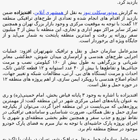
بازدید کرد.
به گزارش
موتورسیکلت نیوز
به نقل از
همشهری آنلاین
،
افندیزاده
ضمن
بازدید از اقدام های انجام شده و تعدادی از طرح‌های ترافیکی منطقه
۱۲ گفت: با توجه به موقعیت مرکزی و وجود بازار بزرگ تهران و همچنین
تمرکز سایر مراکز مهم اداری و تجاری، این منطقه با بیش از ۳ میلیون
سفر روزانه پر رفت و آمدترین منطقه پایتخت به شمار می‌آید و از
جایگاه ویژه ای برخوردار است.
مدیرعامل سازمان حمل و نقل و ترافیک شهرتهران افزود: عملیات
اجرایی طرح‌های هندسی و آرام‌سازی میدان شوش، خط‌کشی معابر
شریانی و بزرگراهی به طول بیش از ۱۶۰ کیلومتر، نصب و مرمت
جناغی‌ها و تقاطع‌ها با بیش از ۴۰ عدد استوانه و ۱۲ قطعه کاشن تانک،
احداث و مرمت ایستگاه های بی. آر.تی، مطالعات شبکه و تغییر جهات،
انجام اصلاح هندسی با رویکرد ایمن سازی، از اهم پروژه های منطقه ۱۲
در حوزه حمل و نقل است.
افندیزاده با اشاره به وجود ۳ پایانه فیاض بخش، امام خمینی(ره) و ری
به عنوان پایانه‌های اصلی مرکزی شهر در این منطقه گفت: از مهمترین
پروژه‌هایی که می‌بایست در این منطقه اجرا گردد، می‌توان از یکپارچه
سازی حمل و نقل همگانی، ضرورت شناسایی و ساماندهی ترافیکی در
نقاط توزیع و جذب سفر و همچنین نظم بخشی منطقه‌ای و شهری با
اجرای پروژه پارک حاشیه‌ای با توجه به نیاز مبرم به فضای پارک خودرو
موجود در سطح منطقه نام برد.
مدیرعامل سازمان حمل و نقل و ترافیک شهر تهران در پایان با تاکید به