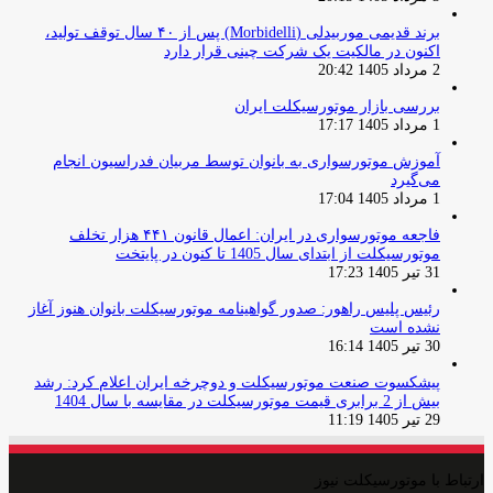
برند قدیمی موربیدلی (Morbidelli) پس از ۴۰ سال توقف تولید،
اکنون در مالکیت یک شرکت چینی قرار دارد
2 مرداد 1405 20:42
بررسی بازار موتورسیکلت ایران
1 مرداد 1405 17:17
آموزش موتورسواری به بانوان توسط مربیان فدراسیون انجام
می‌گیرد
1 مرداد 1405 17:04
فاجعه موتورسواری در ایران: اعمال قانون ۴۴۱ هزار تخلف
موتورسیکلت از ابتدای سال 1405 تا کنون در پایتخت
31 تیر 1405 17:23
رئیس پلیس راهور: صدور گواهینامه موتورسیکلت بانوان هنوز آغاز
نشده است
30 تیر 1405 16:14
پیشکسوت صنعت موتورسیکلت و دوچرخه ایران اعلام کرد: رشد
بیش از 2 برابری قیمت موتورسیکلت در مقایسه با سال 1404
29 تیر 1405 11:19
ارتباط با موتورسیکلت نیوز