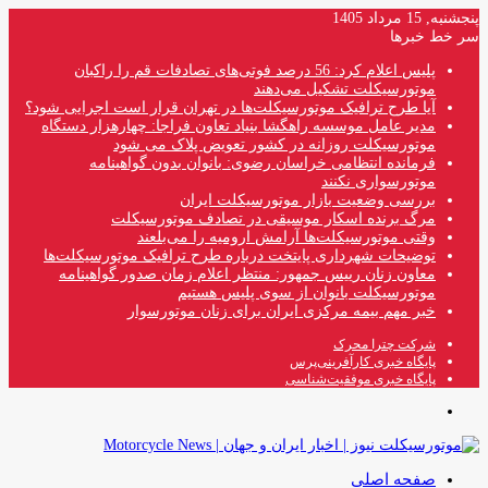
پنجشنبه, 15 مرداد 1405
سر خط خبرها
پلیس اعلام کرد: 56 درصد فوتی‌های تصادفات قم را راکبان
موتورسیکلت تشکیل می‌دهند
آیا طرح ترافیک موتورسیکلت‌ها در تهران قرار است اجرایی شود؟
مدیر عامل موسسه راهگشا بنیاد تعاون فراجا: چهارهزار دستگاه
موتورسیکلت روزانه در کشور تعویض پلاک می شود
فرمانده انتظامی خراسان رضوی: بانوان بدون گواهینامه
موتورسواری نکنند
بررسی وضعیت بازار موتورسیکلت ایران
مرگ برنده اسکار موسیقی در تصادف موتورسیکلت
وقتی موتورسیکلت‌ها آرامش ارومیه را می‌بلعند
توضیحات شهرداری پایتخت درباره طرح ترافیک موتورسیکلت‌ها
معاون زنان رییس جمهور: منتظر اعلام زمان صدور گواهینامه
موتورسیکلت بانوان از سوی پلیس هستیم
خبر مهم بیمه مرکزی ایران برای زنان موتورسوار
شرکت چترا محرک
پایگاه خبری کارآفرینی‌پرس
پایگاه خبری موفقیت‌شناسی
منو
صفحه اصلی