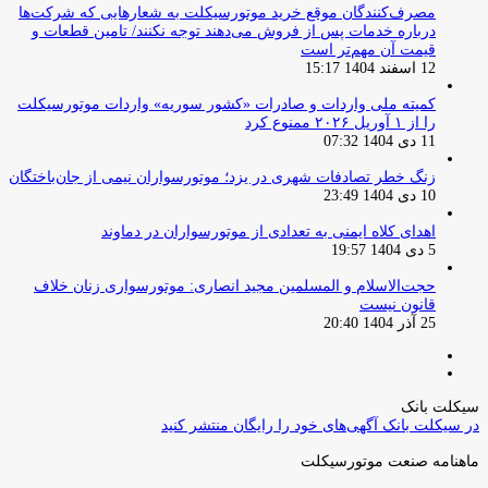
مصرف‌کنندگان موقع خرید موتورسیکلت به شعارهایی که شرکت‌ها
درباره خدمات پس از فروش می‌دهند توجه نکنند/ تامین قطعات و
قیمت آن مهم‌تر است
12 اسفند 1404 15:17
کمیته ملی واردات و صادرات «کشور سوریه» واردات موتورسیکلت
را از ۱ آوریل ۲۰۲۶ ممنوع کرد
11 دی 1404 07:32
زنگ خطر تصادفات شهری در یزد؛ موتورسواران نیمی از جان‌باختگان
10 دی 1404 23:49
اهدای کلاه ایمنی به تعدادی از موتورسواران در دماوند
5 دی 1404 19:57
حجت‌الاسلام و المسلمین مجید انصاری: موتورسواری زنان خلاف
قانون نیست
25 آذر 1404 20:40
صفحه
صفحه
قبلی
بعدی
سیکلت بانک
در سیکلت بانک آگهی‌های خود را رایگان منتشر کنید
ماهنامه صنعت موتورسیکلت