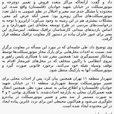
داد و گفت: ازآنجاکه مراکز متعدد فروش و تعمیر دوچرخه و
موتورسیکلت در خیابان شهید جوادیان (قلمستان) واقع شده، این
محدوده با مشکل جدی سد معبر و اختلال در نظم عمومی به دلیل تعدد
موتورسیکلت‌های ساکن روبه‌رو بود؛ ضمن آنکه عرض کم معبر،
مشکلات بیشتری هم در این زمینه به وجود می‌آورد؛ ازاین‌رو با توجه به
درخواست‌های مردمی در طرح توسعه محله‌ای (من شهردارم) و بر
اساس بازدیدهای میدانی کارشناسان ترافیک منطقه، ایمن‌سازی این
معبر برای عبور عابران پیاده در دستور کار معاونت ترافیک منطقه قرار
گرفت.
وی توضیح داد: طی جلسه‌ای که در مورد این مسأله در معاونت برگزار
شد، نسبت به احداث محل‌هایی برای پارک مجاز موتورسیکلت‌ها توسط
پیمانکار تصمیم‌گیری شد؛ همچنین مقرر شد با همکاری پلیس راهور و
نیروی انتظامی با راکبین متخلف که در محل‌های غیرمجاز اقدام به
توقف وسیله نقیله خود می‌کنند، برخورد قانونی صورت گیرد و
موتورسیکلت آنها به پارکینگ منتقل شود.
شهردار منطقه ۱۱ تهران همچنین بیان کرد: پس از احداث محلی برای
تعمیر موتورسیکلت توسط شهرداری منطقه ۱۱ در خیابان شهید
جوادیان (قلمستان) و اطلاع‌رسانی به صنف مورد نظر، همچنین انتقال
همه تعمیرکاران محلی به بازارچه احداث‌شده، با همکاری نواحی ۲ و ۴
به صورت مستمر از سد معبر و تعمیر موتورسیکلت در پیاده‌رو
جلوگیری می‌شود و هم‌اکنون محیطی امن برای تردد عابرین پیاده ایجاد
در این محدوده ایجاد شده است.