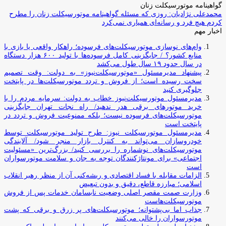
گواهینامه موتورسیکلت زنان
محمدعلی نژادیان: روزی که مسئله گواهینامه موتورسیکلت زنان را مطرح
کردم هیچ فرد و رسانه‌ای همیاری نمی‌کرد
اخبار مهم
وام‌های نوسازی موتورسیکلت‌های فرسوده؛ راهکار واقعی یا بازی با
منابع کشور؟ / جایگزینی کامل فرسوده‌ها با تولید ۶۰۰ هزار دستگاه
در سال حدود ۱۹ سال طول می‌کشد
پیشنهاد مدیرمسئول «موتورسیکلت‌نیوز» به دولت: وقت تصمیم
سخت رسیده است؛ از فروش و تردد موتورسیکلت‌ها در پایتخت
جلوگیری کنید
مدیرمسئول موتورسیکلت‌نیوز خطاب به دولت: سرمایه مردم را با
خرید موتورهای برقی هدر ندهید/ راه نجات تهران جایگزینی
موتورسیکلت‌های فرسوده نیست؛ بلکه ممنوعیت فروش و تردد در
پایتخت است
مدیرمسئول موتورسیکلت نیوز: طرح تولید موتورسیکلت توسط
خودروسازان می‌تواند به کنترل بازار منجر شود/ آلایندگی
موتورسیکلت‌های نوشماره را بررسی کنید/ بزرگ‌ترین «مسئولیت
اجتماعی» برای مونتاژکنندگان توجه به جان و سلامت موتورسواران
است
الزامات مقابله با فساد اقتصادی و ریشه‌کنی آن از منظر رهبر انقلاب
اسلامی؛ مبارزه قاطع، دقیق و بدون تبعیض
وزارت صمت مقصر اصلی وضعیت نابسامان خدمات پس از فروش
موتورسیکلت‌هاست
جذاب اما بی‌پشتوانه؛ موتورسیکلت‌های پر زرق‌ و برقی که پشت
موتورسواران را خالی می‌کنند