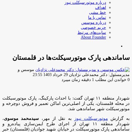
درباره موتورسیکلت نیوز
اهداف
خط مشی
تماس با ما
درباره موسس
حریم خصوصی
سایت‌های مرتبط
About Founder
جستجو
برای
ساماندهی پارک موتورسیکلت‌ها در قلمستان
موسس و
ارسال
مدیرمسئول: دکتر محمدعلی نژادیان
29 خرداد 1403 23:55
ایمیل
0
خواندن این مطلب 1 دقیقه زمان میبرد
شهردار منطقه ۱۱ تهران گفت: با احداث پارکینگ، پارک موتورسیکلت
در محله قلمستان، یکی از اصلی‌ترین اماکن تعمیر و فروش دوچرخه و
موتورسیکلت شهر ساماندهی شد.
به گزارش
موتورسیکلت نیوز
به نقل از مهر،
سیدمحمد موسوی
،
شهردار منطقه ۱۱ تهران از اجرای طرح ایمن‌سازی پیاده‌رو و
ساماندهی پارک موتورسیکلت در خیابان شهید جوادیان (قلمستان) خبر