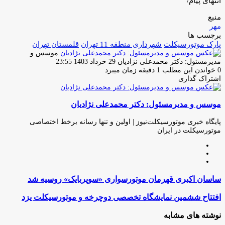
انتهای پیام/
منبع
مهر
برچسب ها
پارک موتورسیکلت
شهرداری منطقه 11 تهران
قلمستان تهران
موسس و
ارسال
مدیرمسئول: دکتر محمدعلی نژادیان
29 خرداد 1403 23:55
ایمیل
0
خواندن این مطلب 1 دقیقه زمان میبرد
اشتراک گذاری
چاپ
فیس
توئیتر
واتس
تلگرام
لینکدین
اشتراک
(X)
آپ
بوک
گذاری
موسس و مدیرمسئول: دکتر محمدعلی نژادیان
از
طریق
ایمیل
پایگاه خبری موتورسیکلت‌نیوز | اولین و تنها رسانه برخط اختصاصی
موتورسیکلت در ایران
وبسایت
لینکدین
اینستاگرام
ساسان
ساسان اکبری قهرمان موتورسواری «سوپربایک» روسیه شد
اکبری
قهرمان
افتتاح
افتتاح ششمین نمایشگاه تخصصی دوچرخه و موتورسیکلت یزد
موتورسواری
ششمین
«سوپربایک»
نمایشگاه
نوشته های مشابه
روسیه
تخصصی