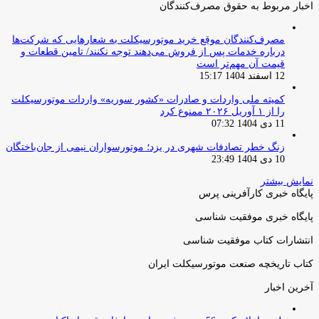
اخبار مربوط به حقوق مصرف‌کنندگان
مصرف‌کنندگان موقع خرید موتورسیکلت به شعارهایی که شرکت‌ها
درباره خدمات پس از فروش می‌دهند توجه نکنند/ تامین قطعات و
قیمت آن مهم‌تر است
12 اسفند 1404 15:17
کمیته ملی واردات و صادرات «کشور سوریه» واردات موتورسیکلت
را از ۱ آوریل ۲۰۲۶ ممنوع کرد
11 دی 1404 07:32
زنگ خطر تصادفات شهری در یزد؛ موتورسواران نیمی از جان‌باختگان
10 دی 1404 23:49
نمایش بیشتر
پایگاه خبری کارآفرینی پرس
پایگاه خبری موفقیت شناسی
انتشارات کتاب موفقیت شناسی
کتاب تاریخچه صنعت موتورسیکلت ایران
آخرین اخبار