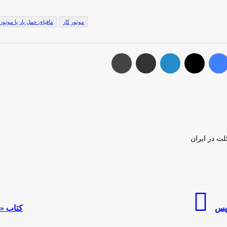
موتور کار
مافیای حمل بار با موتو
س بوک
توئیتر (X)
لینکدین
اشتراک گذاری از طریق ایمیل
چاپ
لت در ایران
کتاب
«ذن
 پس
کتاب «ذ
و
هنر