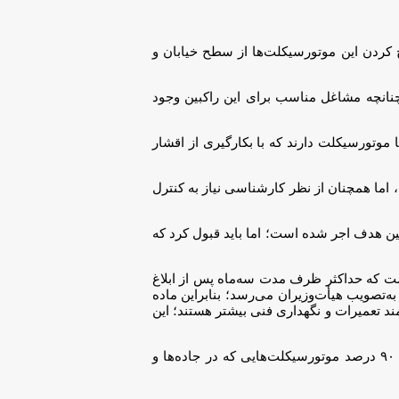
و خارج کردن این موتورسیکلت‌ها از سطح خیابان و
چنانچه مشاغل مناسب برای این راکبین وجود
 موتورسیکلت دارند که با بکارگیری از اقشار
ت در شهر و استان تهران است و پلیس طی چندماه اخیر با طرح ۱۰ و ۲۰ وارد میدان شده، اما همچنان از نظر کارشناسی نیاز به کنترل
مین هدف اجر شده است؛ اما باید قبول کرد که
ه ۸ قانون هوای پاک (اصلاح شده در سال ۱۴۰۰)، براساس آیین‌نامه‌ای است که حداکثر ظرف مدت سه‌ماه پس از ابلاغ
‌تصویب هیأت‌وزیران می‌رسد؛ بنابراین ماده
 تعمیرات و نگهداری فنی بیشتر هستند؛ این
با توجه به سن فرسودگی که در گذشته اعلام می‌شد (۲۵ سال) اکنون بخش قابل توجهی از وسائل نقلیه شخصی و عمومی همچنین حدود ۹۰ درصد موتورسیکلت‌هایی که در جاده‌ها و