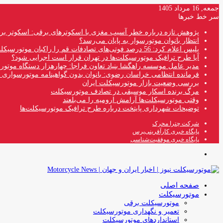
جمعه, 16 مرداد 1405
سر خط خبرها
پژوهش تازه درباره خطر آسیب مغزی با اسکوترهای برقی: اسکوتر بر
انتظار بانوان موتورسوار به پایان می‌رسد؟
پلیس اعلام کرد: 56 درصد فوتی‌های تصادفات قم را راکبان موتورسیکلت تشکیل می‌دهند
آیا طرح ترافیک موتورسیکلت‌ها در تهران قرار است اجرایی شود؟
مدیر عامل موسسه راهگشا بنیاد تعاون فراجا: چهارهزار دستگاه موتو
فرمانده انتظامی خراسان رضوی: بانوان بدون گواهینامه موتورسواری ن
بررسی وضعیت بازار موتورسیکلت ایران
مرگ برنده اسکار موسیقی در تصادف موتورسیکلت
وقتی موتورسیکلت‌ها آرامش ارومیه را می‌بلعند
توضیحات شهرداری پایتخت درباره طرح ترافیک موتورسیکلت‌ها
شرکت چترا محرک
پایگاه خبری کارآفرینی‌پرس
پایگاه خبری موفقیت‌شناسی
منو
صفحه اصلی
موتورسیکلت
موتورسیکلت برقی
تعمیر و نگهداری موتورسیکلت
استانداردهای موتورسیکلت