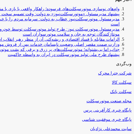
وام‌های نوسازی موتورسیکلت‌های فرسوده؛ راهکار واقعی یا بازی با منابع کشور؟ / جایگزینی کامل فرس
پیشنهاد مدیرمسئول «موتورسیکلت‌نیوز» به دولت: وقت تصمیم سخت رس
مدیرمسئول موتورسیکلت‌نیوز خطاب به دولت: سرمایه مردم را با خری
است
مدیرمسئول موتورسیکلت نیوز: طرح تولید موتورسیکلت توسط خودروسازا
مونتاژکنندگان توجه به جان و سلامت موتورسواران است
الزامات مقابله با فساد اقتصادی و ریشه‌کنی آن از منظر رهبر انقلاب 
وزارت صمت مقصر اصلی وضعیت نابسامان خدمات پس از فروش مو
جذاب اما بی‌پشتوانه؛ موتورسیکلت‌های پر زرق‌ و برقی که پشت موتور
پیشنهاد طرح ملی تولید موتورسیکلت در ایران به واسطه حاکمیت
وب‌گردی
شرکت چترا محرک
سیکلت کالا
سیکلت بانک
مجله صنعت موتورسیکلت
پایگاه خبری کارآفرینی پرس
پایگاه خبری موفقیت شناسی
سایت محمدعلی نژادیان