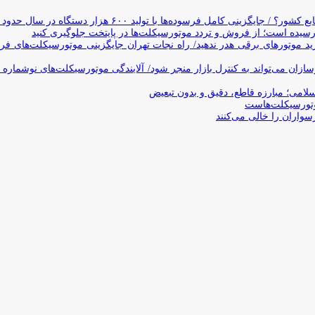
وده‌ها با تولید ۶۰۰ هزار دستگاه در سال حدود ۱۹ سال طول می‌کشد
یده است؛ از فروش و تردد موتورسیکلت‌ها در پایتخت جلوگیری کنید
د موتورهای برقی هدر ندهید/ راه نجات تهران جایگزینی موتورسیکلت‌های ف
ن می‌تواند به کنترل بازار منجر شود/ آلایندگی موتورسیکلت‌های نوشماره 
اسلامی؛ مبارزه قاطع، دقیق و بدون تبعیض
تورسیکلت‌هاست
سواران را خالی می‌کنند