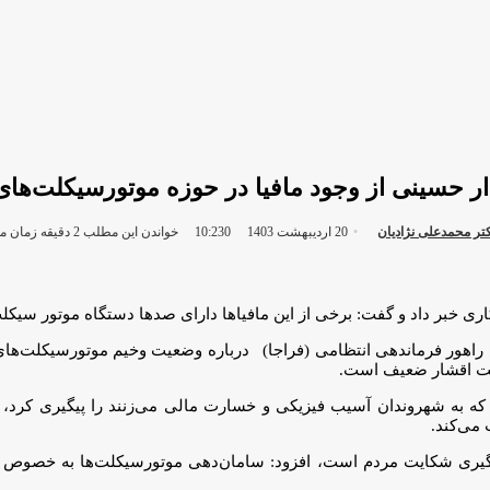
حسینی از وجود مافیا در حوزه موتورسیکلت‌های 
ارسال
ر محمدعلی نژادیان
20 اردیبهشت 1403 10:23
0
خواندن این مطلب 2 دقیقه زمان میبرد
ایمیل
ری خبر داد و گفت: برخی از این مافیا‌ها دارای صد‌ها دستگاه موتور سی
اهور فرماندهی انتظامی (فراجا) درباره وضعیت وخیم موتورسیکلت‌های
عیشت اقشار ضعیف است.
که به شهروندان آسیب فیزیکی و خسارت مالی می‌زنند را پیگیری کرد، 
می‌کند.
یگیری شکایت مردم است، افزود: سامان‌دهی موتورسیکلت‌ها به خصوص م