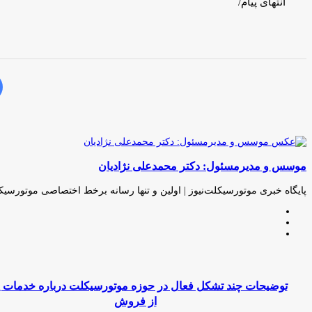
انتهای پیام/
فی
موسس و مدیرمسئول: دکتر محمدعلی نژادیان
پایگاه خبری موتورسیکلت‌نیوز | اولین و تنها رسانه برخط اختصاصی موتورسیک
وبسایت
لینکدین
اینستاگرام
توضیحات
چند
توضیحات چند تشکل‌ فعال در حوزه موتورسیکلت درباره خدمات
تشکل‌
از فروش
فعال