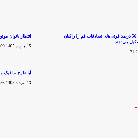
نگهداری
از
موتورسیکلت»
منتشر
شد
پلیس اعلام کرد: 56 درصد فوتی‌های تصادفات قم را راکبان
انتظار بانوان موت
یل می‌دهند
15 مرداد 1405 20:09
آیا طرح ترافیک م
13 مرداد 1405 19:56
*