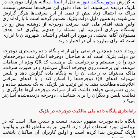
به گزارش
موتورسیکلت نیوز
به نقل از
ایمنا
، سالانه هزاران دوچرخه در
بلژیک دزدیده می‌شوند، اما تعداد دقیق این سرقت‌ها مشخص نیست،
چراکه به احتمال زیاد بیش از نیمی از این سرقت‌ها هرگز گزارش
نمی‌شوند. به همین دلیل دولت بلژیک تصمیم گرفته است تا با راه‌اندازی
اولین هفته اقدام ملی علیه سرقت دوچرخه از دوشنبه پیش رو در
ایستگاه مرکزی آنتورپ، این مسئله را جدی‌تر پیگیری کند. هدف
مسئولان آگاهی‌بخشی در مورد این اقدام و آشنایی شهروندان با ابزاری
است که برای مبارزه با آن در اختیار دارند.
رویداد جدید همچنین فرصتی برای ارائه پایگاه داده رجیستری دوچرخه
من دولت بلژیک است که به صاحبان دوچرخه امکان ثبت دوچرخه‌های
خود را در سیستم و درخواست یک برچسب کد QR ویژه از مقامات
می‌دهد. این برچسب روی دوچرخه اعمال می‌شود و در صورت سرقت،
مالک می‌تواند به راحتی آن را به پایگاه داده گزارش دهد و پلیس
می‌تواند کدهای QR دوچرخه‌ها را اسکن کند و با کدهای سرقتی
اعلام‌شده مطابقت دهد. به این ترتیب هر بلژیکی به یک سیستم ساده و
مدرن دسترسی خواهد داشت که از سرقت دوچرخه آن‌ها جلوگیری و
فعالیت پلیس و دیگران را برای شناسایی دوچرخه دزدیده‌شده آسان‌تر
می‌کند.
راه‌اندازی پایگاه داده ملی مالکیت دوچرخه در بلژیک
پایگاه داده دوچرخه مفهوم جدیدی نیست و چندین سال است که در
بروکسل مورد استفاده قرار دارد. اکنون نیز به مناطق فلاندر و والونیا
بلژیک گسترش پیدا کرده است و اولین کاربران آن ساکنان پایتخت
کشور هستند.