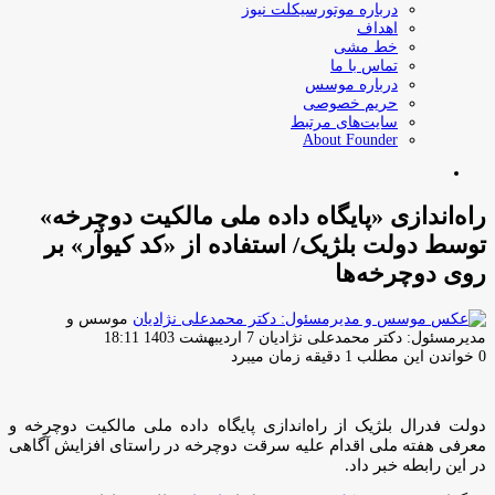
درباره موتورسیکلت نیوز
اهداف
خط مشی
تماس با ما
درباره موسس
حریم خصوصی
سایت‌های مرتبط
About Founder
جستجو
برای
راه‌اندازی «پایگاه داده ملی مالکیت دوچرخه»
توسط دولت بلژیک/ استفاده از «کد کیوآر» بر
روی دوچرخه‌ها
موسس و
ارسال
مدیرمسئول: دکتر محمدعلی نژادیان
7 اردیبهشت 1403 18:11
ایمیل
0
خواندن این مطلب 1 دقیقه زمان میبرد
دولت فدرال بلژیک از راه‌اندازی پایگاه داده ملی مالکیت دوچرخه و
معرفی هفته ملی اقدام علیه سرقت دوچرخه در راستای افزایش آگاهی
در این رابطه خبر داد.