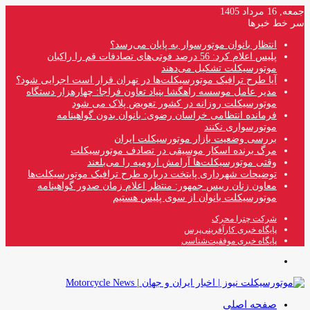
جمعه, 16 مرداد 1405
سر خط خبرها
انتظار بانوان موتورسوار به پایان می‌رسد؟
پلیس اعلام کرد: 56 درصد فوتی‌های تصادفات قم را راکبان
موتورسیکلت تشکیل می‌دهند
آیا طرح ترافیک موتورسیکلت‌ها در تهران قرار است اجرایی شود؟
مدیر عامل موسسه راهگشا بنیاد تعاون فراجا: چهارهزار دستگاه
موتورسیکلت روزانه در کشور تعویض پلاک می شود
فرمانده انتظامی خراسان رضوی: بانوان بدون گواهینامه
موتورسواری نکنند
بررسی وضعیت بازار موتورسیکلت ایران
مرگ برنده اسکار موسیقی در تصادف موتورسیکلت
وقتی موتورسیکلت‌ها آرامش ارومیه را می‌بلعند
توضیحات شهرداری پایتخت درباره طرح ترافیک موتورسیکلت‌ها
معاون زنان رییس جمهور: منتظر اعلام زمان صدور گواهینامه
موتورسیکلت بانوان از سوی پلیس هستیم
شرکت چترا محرک
پایگاه خبری کارآفرینی‌پرس
پایگاه خبری موفقیت‌شناسی
منو
صفحه اصلی