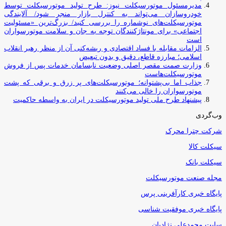
مدیرمسئول موتورسیکلت نیوز: طرح تولید موتورسیکلت توسط
خودروسازان می‌تواند به کنترل بازار منجر شود/ آلایندگی
موتورسیکلت‌های نوشماره را بررسی کنید/ بزرگ‌ترین «مسئولیت
اجتماعی» برای مونتاژکنندگان توجه به جان و سلامت موتورسواران
است
الزامات مقابله با فساد اقتصادی و ریشه‌کنی آن از منظر رهبر انقلاب
اسلامی؛ مبارزه قاطع، دقیق و بدون تبعیض
وزارت صمت مقصر اصلی وضعیت نابسامان خدمات پس از فروش
موتورسیکلت‌هاست
جذاب اما بی‌پشتوانه؛ موتورسیکلت‌های پر زرق‌ و برقی که پشت
موتورسواران را خالی می‌کنند
پیشنهاد طرح ملی تولید موتورسیکلت در ایران به واسطه حاکمیت
وب‌گردی
شرکت چترا محرک
سیکلت کالا
سیکلت بانک
مجله صنعت موتورسیکلت
پایگاه خبری کارآفرینی پرس
پایگاه خبری موفقیت شناسی
سایت محمدعلی نژادیان