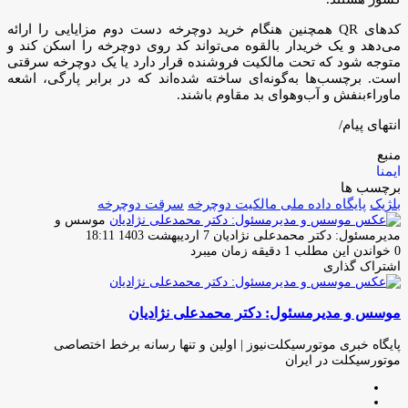
کدهای QR همچنین هنگام خرید دوچرخه دست دوم مزایایی را ارائه
می‌دهد و یک خریدار بالقوه می‌تواند کد روی دوچرخه را اسکن کند و
متوجه شود که تحت مالکیت فروشنده قرار دارد یا یک دوچرخه سرقتی
است. برچسب‌ها به‌گونه‌ای ساخته شده‌اند که در برابر پارگی، اشعه
ماوراءبنفش و آب‌وهوای بد مقاوم باشند.
انتهای پیام/
منبع
ایمنا
برچسب ها
بلژیک
پایگاه داده ملی مالکیت دوچرخه
سرقت دوچرخه
موسس و
ارسال
مدیرمسئول: دکتر محمدعلی نژادیان
7 اردیبهشت 1403 18:11
ایمیل
0
خواندن این مطلب 1 دقیقه زمان میبرد
اشتراک گذاری
چاپ
فیس
توئیتر
واتس
تلگرام
لینکدین
اشتراک
(X)
آپ
بوک
گذاری
موسس و مدیرمسئول: دکتر محمدعلی نژادیان
از
طریق
ایمیل
پایگاه خبری موتورسیکلت‌نیوز | اولین و تنها رسانه برخط اختصاصی
موتورسیکلت در ایران
وبسایت
لینکدین