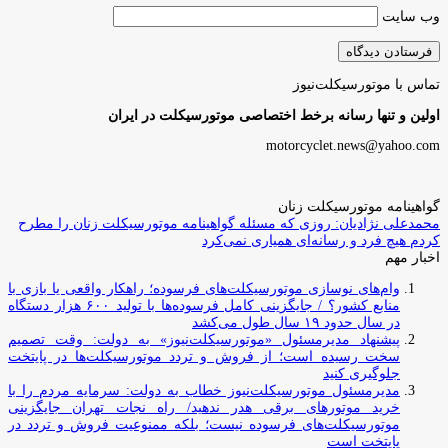
وب‌ سایت
تماس با موتورسیکلت‌نیوز
اولین و تنها رسانه برخط اختصاصی موتورسیکلت در ایران
motorcyclet.news@yahoo.com
گواهینامه موتورسیکلت زنان
محمدعلی نژادیان: روزی که مسئله گواهینامه موتورسیکلت زنان را مطرح
کردم هیچ فرد و رسانه‌ای همیاری نمی‌کرد
اخبار مهم
وام‌های نوسازی موتورسیکلت‌های فرسوده؛ راهکار واقعی یا بازی با
منابع کشور؟ / جایگزینی کامل فرسوده‌ها با تولید ۶۰۰ هزار دستگاه
در سال حدود ۱۹ سال طول می‌کشد
پیشنهاد مدیرمسئول «موتورسیکلت‌نیوز» به دولت: وقت تصمیم
سخت رسیده است؛ از فروش و تردد موتورسیکلت‌ها در پایتخت
جلوگیری کنید
مدیرمسئول موتورسیکلت‌نیوز خطاب به دولت: سرمایه مردم را با
خرید موتورهای برقی هدر ندهید/ راه نجات تهران جایگزینی
موتورسیکلت‌های فرسوده نیست؛ بلکه ممنوعیت فروش و تردد در
پایتخت است