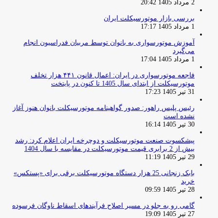
2 مرداد 1405 20:42
بررسی بازار موتورسیکلت ایران
1 مرداد 1405 17:17
آموزش موتورسواری به بانوان توسط مربیان فدراسیون انجام
می‌گیرد
1 مرداد 1405 17:04
فاجعه موتورسواری در ایران: اعمال قانون ۴۴۱ هزار تخلف
موتورسیکلت از ابتدای سال 1405 تا کنون در پایتخت
31 تیر 1405 17:23
رئیس پلیس راهور: صدور گواهینامه موتورسیکلت بانوان هنوز آغاز
نشده است
30 تیر 1405 16:14
پیشکسوت صنعت موتورسیکلت و دوچرخه ایران اعلام کرد: رشد
بیش از 2 برابری قیمت موتورسیکلت در مقایسه با سال 1404
29 تیر 1405 11:19
بابک زنجانی 25 هزار دستگاه موتورسیکلت برقی برای «پستکس»
خرید
28 تیر 1405 09:59
گامی رو به جلو در مسیر اصلاح فرآیندهای اسقاط ناوگان فرسوده
27 تیر 1405 19:09