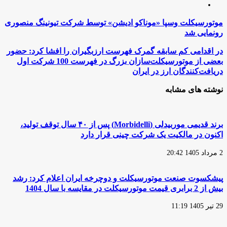
اینستاگرام
موتورسیکلت
موتورسیکلت وسپا «موناکو ادیشن» توسط شرکت تیونینگ منصوری
وسپا
رونمایی شد
«موناکو
ادیشن»
در
در اقدامی کم سابقه گمرک فهرست ارزبگیران را افشا کرد: حضور
توسط
اقدامی
بعضی از موتورسیکلت‌سازان بزرگ در فهرست 100 شرکت اول
شرکت
کم
دریافت‌کنندگان ارز در ایران
تیونینگ
سابقه
منصوری
گمرک
نوشته های مشابه
رونمایی
فهرست
شد
ارزبگیران
را
افشا
برند قدیمی موربیدلی (Morbidelli) پس از ۴۰ سال توقف تولید،
کرد:
اکنون در مالکیت یک شرکت چینی قرار دارد
حضور
بعضی
2 مرداد 1405 20:42
از
موتورسیکلت‌سازان
بزرگ
پیشکسوت صنعت موتورسیکلت و دوچرخه ایران اعلام کرد: رشد
در
بیش از 2 برابری قیمت موتورسیکلت در مقایسه با سال 1404
فهرست
100
شرکت
29 تیر 1405 11:19
اول
دریافت‌کنندگان