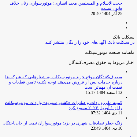
حجت‌الاسلام و المسلمین مجید انصاری: موتورسواری زنان خلاف
قانون نیست
25 آذر 1404 20:40
صفحه
صفحه
قبلی
بعدی
سیکلت بانک
در سیکلت بانک آگهی‌های خود را رایگان منتشر کنید
ماهنامه صنعت موتورسیکلت
اخبار مربوط به حقوق مصرف‌کنندگان
مصرف‌کنندگان موقع خرید موتورسیکلت به شعارهایی که شرکت‌ها
درباره خدمات پس از فروش می‌دهند توجه نکنند/ تامین قطعات و
قیمت آن مهم‌تر است
12 اسفند 1404 15:17
کمیته ملی واردات و صادرات «کشور سوریه» واردات موتورسیکلت
را از ۱ آوریل ۲۰۲۶ ممنوع کرد
11 دی 1404 07:32
زنگ خطر تصادفات شهری در یزد؛ موتورسواران نیمی از جان‌باختگان
10 دی 1404 23:49