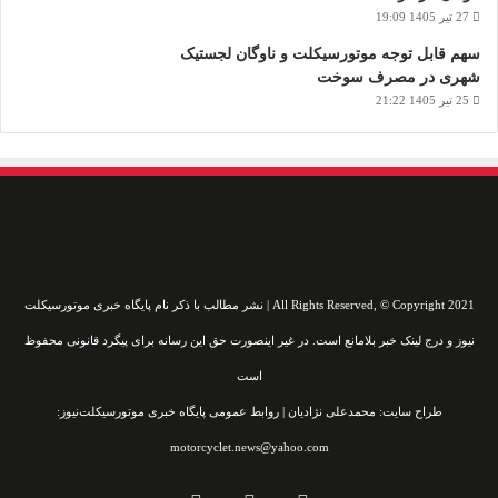
27 تیر 1405 19:09
سهم قابل توجه موتورسیکلت و ناوگان لجستیک
شهری در مصرف سوخت
25 تیر 1405 21:22
All Rights Reserved, © Copyright 2021 | نشر مطالب با ذکر نام پایگاه خبری موتورسیکلت
نیوز و درج لینک خبر بلامانع است. در غیر اینصورت حق این رسانه برای پیگرد قانونی محفوظ
است
طراح سایت: محمدعلی نژادیان | روابط عمومی پایگاه خبری موتورسیکلت‌نیوز:
motorcyclet.news@yahoo.com