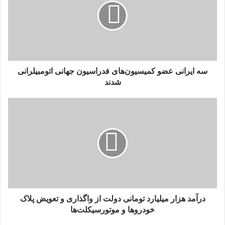
کمیسیون‌های
فدراسیون
جهانی
اتومبیلرانی
شدند
سه ایرانی عضو کمیسیون‌های فدراسیون جهانی اتومبیلرانی
شدند
درآمد
هزار
میلیارد
تومانی
دولت
از
واگذاری
و
تعویض
پلاک
درآمد هزار میلیارد تومانی دولت از واگذاری و تعویض پلاک
خودروها
خودروها و موتورسیکلت‌ها
و