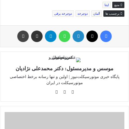
منبع
ایتنا
برچسب ها
آلمان
دوچرخه
دوچرخه برقی
فیس بوک
توئیتر (X)
لینکدین
واتس آپ
تلگرام
اشتراک گذاری از طریق ایمیل
چاپ
موسس و مدیرمسئول: دکتر محمدعلی نژادیان
پایگاه خبری موتورسیکلت‌نیوز | اولین و تنها رسانه برخط اختصاصی
موتورسیکلت در ایران
وبسایت
لینکدین
اینستاگرام
سه
ایرانی
عضو