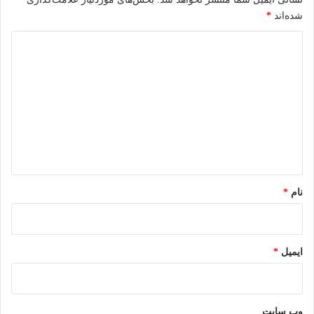
شده‌اند
*
د
ی
د
گ
ا
ه
*
نام
*
ایمیل
*
وب‌ سایت