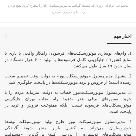
محمدعلی نژادیان: روزی که مسئله گواهینامه موتورسیکلت زنان را مطرح کردم هیچ فرد و
رسانه‌ای همیاری نمی‌کرد
اخبار مهم
وام‌های نوسازی موتورسیکلت‌های فرسوده؛ راهکار واقعی یا بازی با
منابع کشور؟ / جایگزینی کامل فرسوده‌ها با تولید ۶۰۰ هزار دستگاه در
سال حدود ۱۹ سال طول می‌کشد
پیشنهاد مدیرمسئول «موتورسیکلت‌نیوز» به دولت: وقت تصمیم سخت
رسیده است؛ از فروش و تردد موتورسیکلت‌ها در پایتخت جلوگیری کنید
مدیرمسئول موتورسیکلت‌نیوز خطاب به دولت: سرمایه مردم را با
خرید موتورهای برقی هدر ندهید/ راه نجات تهران جایگزینی
موتورسیکلت‌های فرسوده نیست؛ بلکه ممنوعیت فروش و تردد در
پایتخت است
مدیرمسئول موتورسیکلت نیوز: طرح تولید موتورسیکلت توسط
خودروسازان می‌تواند به کنترل بازار منجر شود/ آلایندگی
موتورسیکلت‌های نوشماره را بررسی کنید/ بزرگ‌ترین «مسئولیت