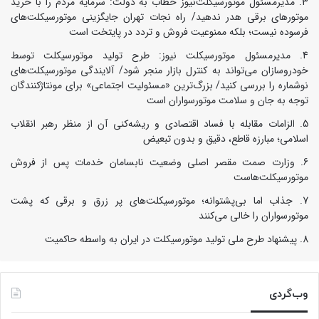
مدیرمسئول موتورسیکلت‌نیوز خطاب به دولت: سرمایه مردم را با خرید
موتورهای برقی هدر ندهید/ راه نجات تهران جایگزینی موتورسیکلت‌های
فرسوده نیست؛ بلکه ممنوعیت فروش و تردد در پایتخت است
مدیرمسئول موتورسیکلت نیوز: طرح تولید موتورسیکلت توسط
خودروسازان می‌تواند به کنترل بازار منجر شود/ آلایندگی موتورسیکلت‌های
نوشماره را بررسی کنید/ بزرگ‌ترین «مسئولیت اجتماعی» برای مونتاژکنندگان
توجه به جان و سلامت موتورسواران است
الزامات مقابله با فساد اقتصادی و ریشه‌کنی آن از منظر رهبر انقلاب
اسلامی؛ مبارزه قاطع، دقیق و بدون تبعیض
وزارت صمت مقصر اصلی وضعیت نابسامان خدمات پس از فروش
موتورسیکلت‌هاست
جذاب اما بی‌پشتوانه؛ موتورسیکلت‌های پر زرق‌ و برقی که پشت
موتورسواران را خالی می‌کنند
پیشنهاد طرح ملی تولید موتورسیکلت در ایران به واسطه حاکمیت
وب‌گردی