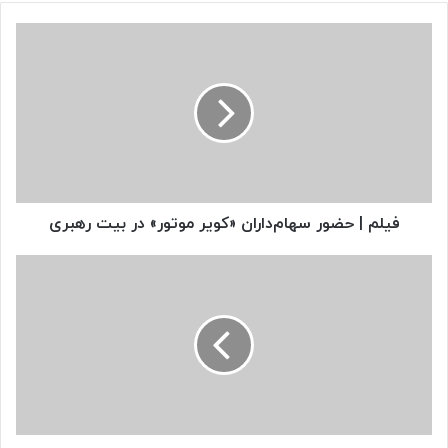
فیلم
|
حضور
سهام‌داران
«کویر
موتور»
در
بیت
رهبری
فیلم | حضور سهام‌داران «کویر موتور» در بیت رهبری
احداث
۱۰۰
کیلومتر
مسیر
دوچرخه‌سواری
در
طرح
جامع
ترافیک