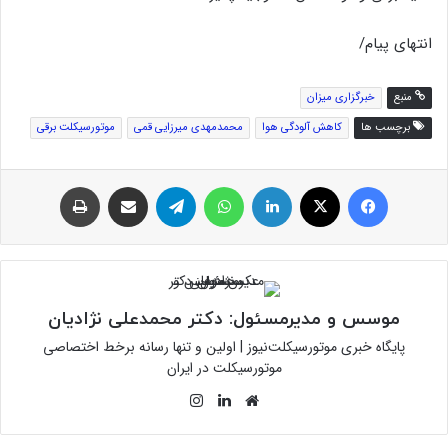
انتهای پیام/
منبع
خبرگزاری میزان
برچسب ها
کاهش آلودگی هوا
محمدمهدی میرزایی قمی
موتورسیکلت برقی
فیس بوک
توئیتر (X)
لینکدین
واتس آپ
تلگرام
اشتراک گذاری از طریق ایمیل
چاپ
موسس و مدیرمسئول: دکتر محمدعلی نژادیان
پایگاه خبری موتورسیکلت‌نیوز | اولین و تنها رسانه برخط اختصاصی
موتورسیکلت در ایران
وبسایت
لینکدین
اینستاگرام