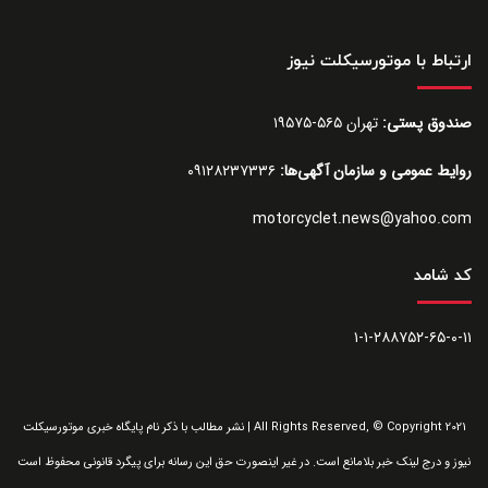
ارتباط با موتورسیکلت نیوز
صندوق پستی:
تهران ۵۶۵-۱۹۵۷۵
روایط عمومی و سازمان آگهی‌ها:
۰۹۱۲۸۲۳۷۳۳۶
motorcyclet.news@yahoo.com
کد شامد
۱-۱-۲۸۸۷۵۲-۶۵-۰-۱۱
All Rights Reserved, © Copyright 2021 | نشر مطالب با ذکر نام پایگاه خبری موتورسیکلت
نیوز و درج لینک خبر بلامانع است. در غیر اینصورت حق این رسانه برای پیگرد قانونی محفوظ است