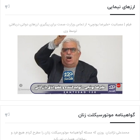
ارزهای نیمایی
فیلم | عصبانیت «علیرضا یونچی» از تماس وزارت صمت برای پیگیری ارزهای دولتی دریافتی
توسط وی
گواهینامه موتورسیکلت زنان
محمدعلی نژادیان: روزی که مسئله گواهینامه موتورسیکلت زنان را مطرح کردم هیچ فرد و
رسانه‌ای همیاری نمی‌کرد