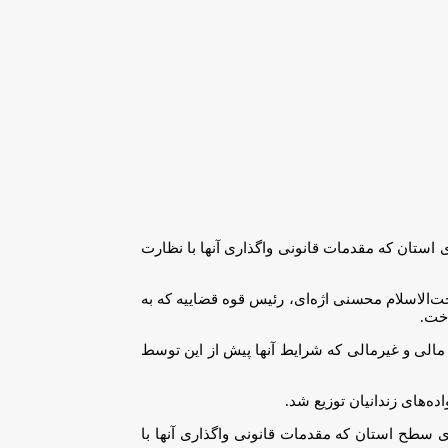
زار دستگاه موتورسیکلت موجود در پارکینگ‌های استان که مقدمات قانونی واگذاری آنها با نظارت
 استان اصفهان اظهار داشت: همزمان با یوم الله ۲۲ بهمن حجت‌الاسلام محسنی اژه‌ای، رئیس قوه قضاییه که به
اخت.
۱۲۵ نفر از زندانیان واجد شرایط اعم از محکومان مالی و غیرمالی که شرایط آنها پیش از این توسط
زایده تعداد ۲۵ هزار موتورسیکلت موجود در پارکینگ‌های سطح استان که مقدمات قانونی واگذاری آنها با