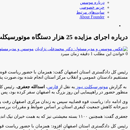
درباره موسس
حریم خصوصی
سایت‌های مرتبط
About Founder
جستجو
برای
درباره اجرای مزایده 25 هزار دستگاه موتورسیکلت در اصفهان
موسس و مدیرمسئول:
0
خواندن این مطلب 1 دقیقه زمان میبرد
مستقیم دادستان عمومی و انقلاب مرکز استان انجام شده بود،صورت پذ
به گزارش
موتورسیکلت نیوز
به نقل از
فارس
،
اسدالله جعفری
منظور حضور در راهپیمایی این روز بزرگ به اصفهان سفر کرده بود، پس از
دبیرخانه کاهش جمعیت کیفری استان بر اساس ضوابط و مقررات بررسی
جعفری گفت: همچنین ۱۱۰۰ بسته معیشتی نیز که به همت خیران نیک اندیش اصفهان آماده شده بود همزمان با حضور ریاست قوه قضاییه بین خانواده‌های زندانیان توزیع شد.