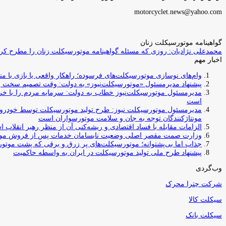
motorcyclet.news@yahoo.com
گواهینامه موتورسیکلت زنان
محمدعلی نژادیان: روزی که مسئله گواهینامه موتورسیکلت زنان را مطرح کردم
اخبار مهم
وام‌های نوسازی موتورسیکلت‌های فرسوده؛ راهکار واقعی یا بازی با منابع کشور؟ / جایگزینی کامل فرس
پیشنهاد مدیرمسئول «موتورسیکلت‌نیوز» به دولت: وقت تصمیم سخت رس
مدیرمسئول موتورسیکلت‌نیوز خطاب به دولت: سرمایه مردم را با خری
است
مدیرمسئول موتورسیکلت نیوز: طرح تولید موتورسیکلت توسط خودروسازا
مونتاژکنندگان توجه به جان و سلامت موتورسواران است
الزامات مقابله با فساد اقتصادی و ریشه‌کنی آن از منظر رهبر انقلاب 
وزارت صمت مقصر اصلی وضعیت نابسامان خدمات پس از فروش مو
جذاب اما بی‌پشتوانه؛ موتورسیکلت‌های پر زرق‌ و برقی که پشت موتور
پیشنهاد طرح ملی تولید موتورسیکلت در ایران به واسطه حاکمیت
وب‌گردی
شرکت چترا محرک
سیکلت کالا
سیکلت بانک