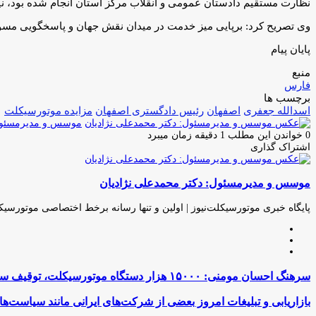
نظارت مستقیم دادستان عمومی و انقلاب مرکز استان انجام شده بود، ن
وی تصریح کرد: برپایی میز خدمت در میدان نقش جهان و پاسخگویی مسؤول
پایان پیام
منبع
فارس
برچسب ها
اسدالله جعفری
اصفهان
رئیس دادگستری اصفهان
مزایده موتورسیکلت
موسس و مدیرمسئول:
0
خواندن این مطلب 1 دقیقه زمان میبرد
اشتراک گذاری
چاپ
فیس
توئیتر
واتس
تلگرام
لینکدین
اشتراک
(X)
آپ
بوک
گذاری
موسس و مدیرمسئول: دکتر محمدعلی نژادیان
از
طریق
ایمیل
پایگاه خبری موتورسیکلت‌نیوز | اولین و تنها رسانه برخط اختصاصی موتورسیک
وبسایت
لینکدین
اینستاگرام
سرهنگ
سرهنگ احسان مومنی: ۱۵۰۰۰ هزار دستگاه موتورسیکلت، توقیف ساعتی شده‌اند
احسان
مومنی:
بازاریابی
بازاریابی و تبلیغات امروز بعضی از شرکت‌های ایرانی مانند سیاست‌های 100 سال پیش آمریکا
۱۵۰۰۰
و