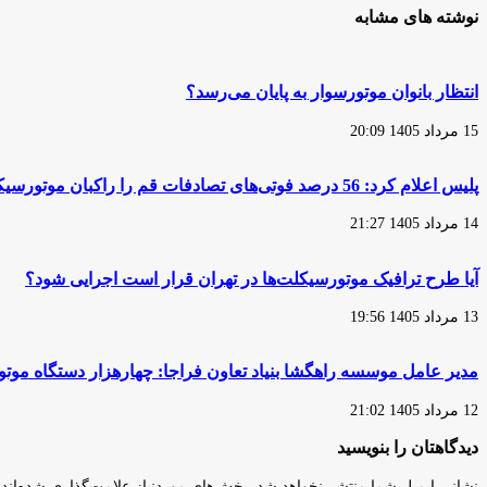
هزار
تبلیغات
نوشته های مشابه
دستگاه
امروز
موتورسیکلت،
بعضی
توقیف
از
ساعتی
شرکت‌های
انتظار بانوان موتورسوار به پایان می‌رسد؟
شده‌اند
ایرانی
مانند
15 مرداد 1405 20:09
سیاست‌های
100
سال
پلیس اعلام کرد: 56 درصد فوتی‌های تصادفات قم را راکبان موتورسیکلت تشکیل می‌دهند
پیش
آمریکاست!
14 مرداد 1405 21:27
آیا طرح ترافیک موتورسیکلت‌ها در تهران قرار است اجرایی شود؟
13 مرداد 1405 19:56
مدیر عامل موسسه راهگشا بنیاد تعاون فراجا: چهارهزار دستگاه مو
12 مرداد 1405 21:02
دیدگاهتان را بنویسید
نشانی ایمیل شما منتشر نخواهد شد.
بخش‌های موردنیاز علامت‌گذاری شده‌اند