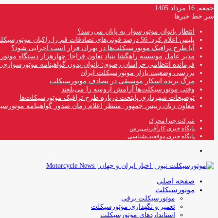
جمعه, 16 مرداد 1405
سر خط خبرها
انتظار بانوان موتورسوار به پایان می‌رسد؟
پلیس اعلام کرد: 56 درصد فوتی‌های تصادفات قم را راکبان موتورسیکلت تشکیل می‌دهند
آیا طرح ترافیک موتورسیکلت‌ها در تهران قرار است اجرایی شود؟
مدیر عامل موسسه راهگشا بنیاد تعاون فراجا: چهارهزار دستگاه موتو
فرمانده انتظامی خراسان رضوی: بانوان بدون گواهینامه موتورسواری ن
بررسی وضعیت بازار موتورسیکلت ایران
مرگ برنده اسکار موسیقی در تصادف موتورسیکلت
وقتی موتورسیکلت‌ها آرامش ارومیه را می‌بلعند
توضیحات شهرداری پایتخت درباره طرح ترافیک موتورسیکلت‌ها
معاون زنان رییس جمهور: منتظر اعلام زمان صدور گواهینامه موتورسی
شرکت چترا محرک
پایگاه خبری کارآفرینی‌پرس
پایگاه خبری موفقیت‌شناسی
منو
صفحه اصلی
موتورسیکلت
موتورسیکلت برقی
تعمیر و نگهداری موتورسیکلت
استانداردهای موتورسیکلت