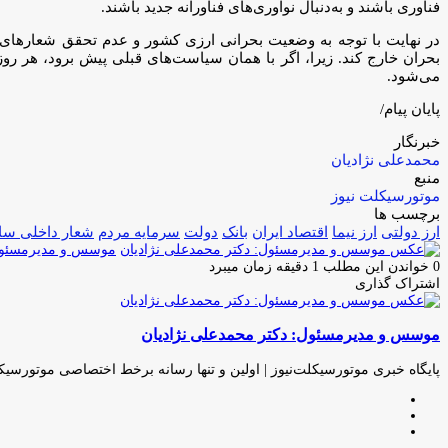
فناوری باشند و به‌دنبال نوآوری‌های فناورانه جدید باشند.
در نهایت با توجه به وضعیت بحرانی ارزی کشور و عدم تحقق شعارهای م
بحران خارج کند. زیرا، اگر با همان سیاست‌های قبلی پیش برود، هر ر
می‌شود.
پایان پیام/
خبرنگار
محمدعلی نژادیان
منبع
موتورسیکلت نیوز
برچسب ها
ارز دولتی
ارز نیما
اقتصاد ایران
بانک
دولت
سرمایه مردم
شعار داخلی سا
موسس و مدیرمسئول:
0
خواندن این مطلب 1 دقیقه زمان میبرد
اشتراک گذاری
چاپ
فیس
توئیتر
واتس
تلگرام
لینکدین
اشتراک
(X)
آپ
بوک
گذاری
موسس و مدیرمسئول: دکتر محمدعلی نژادیان
از
طریق
ایمیل
پایگاه خبری موتورسیکلت‌نیوز | اولین و تنها رسانه برخط اختصاصی موتورسیک
وبسایت
لینکدین
اینستاگرام