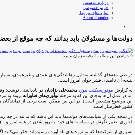
درباره موسس
حریم خصوصی
سایت‌های مرتبط
About Founder
جستجو
برای
دولت‌ها و مسئولان باید بدانند که چه موقع از بعض
موسس و مدیرمسئول:
0
خواندن این مطلب 1 دقیقه زمان میبرد
در طی دهه‌های گذشته به‌دلیل رهاشدگی‌های عمدی و غیرعمدی، بسیاری ا
نتیجه آن ناامیدی قشر جوان امروز است.
به گزارش
موتورسیکلت نیوز
،
محمدعلی نژادیان
در یادداشتی نوشت: وقتی
اما در عمل آن‌ها به‌جای این که به مرحله
نوآوری‌های فناورانه
بروند به مر
این موضوع مشخص است). در این بین ممکن است برخی از نمایندگان مجلس
کشور خطرساز است.
در نتیجه یکی از سیاست‌های دولت‌ها باید این باشد که بدانند در چه ز
فناوری، تغییر نگرش در سیاست‌های خود، به روز شدن در همه امور و…) 
بسیاری از شرکت‌ها که به ثروت‌های باد آورده رسیده‌اند، فکر می‌کنند 