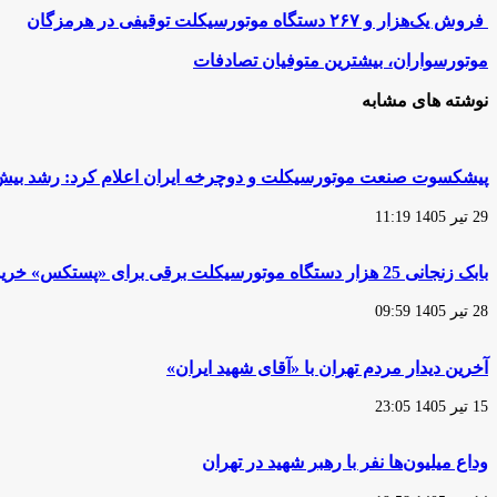
فروش
فروش یک‌هزار و ۲۶۷ دستگاه موتورسیکلت توقیفی در هرمزگان
یک‌هزار
و
موتورسواران،
موتورسواران، بیشترین متوفیان تصادفات
۲۶۷
بیشترین
دستگاه
متوفیان
نوشته های مشابه
موتورسیکلت
تصادفات
توقیفی
در
هرمزگان
پیشکسوت صنعت موتورسیکلت و دوچرخه ایران اعلام کرد: رشد بیش از 2 برابری قیمت موتورسیکلت در مقایسه با سا
29 تیر 1405 11:19
بابک زنجانی 25 هزار دستگاه موتورسیکلت برقی برای «پستکس» خرید
28 تیر 1405 09:59
آخرین دیدار مردم تهران با «آقای شهید ایران»
15 تیر 1405 23:05
وداع میلیون‌ها نفر با رهبر شهید در تهران