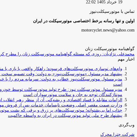
19 خرداد 1405 22:02
تماس با موتورسیکلت‌نیوز
اولین و تنها رسانه برخط اختصاصی موتورسیکلت در ایران
motorcyclet.news@yahoo.com
گواهینامه موتورسیکلت زنان
محمدعلی نژادیان: روزی که مسئله گواهینامه موتورسیکلت زنان را مطرح کردم
اخبار مهم
وام‌های نوسازی موتورسیکلت‌های فرسوده؛ راهکار واقعی یا بازی با منابع کشور؟ / جایگزینی کامل فرس
پیشنهاد مدیرمسئول «موتورسیکلت‌نیوز» به دولت: وقت تصمیم سخت رس
مدیرمسئول موتورسیکلت‌نیوز خطاب به دولت: سرمایه مردم را با خری
است
مدیرمسئول موتورسیکلت نیوز: طرح تولید موتورسیکلت توسط خودروسازا
مونتاژکنندگان توجه به جان و سلامت موتورسواران است
الزامات مقابله با فساد اقتصادی و ریشه‌کنی آن از منظر رهبر انقلاب 
وزارت صمت مقصر اصلی وضعیت نابسامان خدمات پس از فروش مو
جذاب اما بی‌پشتوانه؛ موتورسیکلت‌های پر زرق‌ و برقی که پشت موتور
پیشنهاد طرح ملی تولید موتورسیکلت در ایران به واسطه حاکمیت
وب‌گردی
شرکت چترا محرک