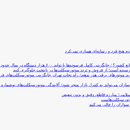
 هیچ فرد و رسانه‌ای همیاری نمی‌کرد
وده‌ها با تولید ۶۰۰ هزار دستگاه در سال حدود ۱۹ سال طول می‌کشد
یده است؛ از فروش و تردد موتورسیکلت‌ها در پایتخت جلوگیری کنید
د موتورهای برقی هدر ندهید/ راه نجات تهران جایگزینی موتورسیکلت‌های ف
ن می‌تواند به کنترل بازار منجر شود/ آلایندگی موتورسیکلت‌های نوشماره 
اسلامی؛ مبارزه قاطع، دقیق و بدون تبعیض
تورسیکلت‌هاست
سواران را خالی می‌کنند