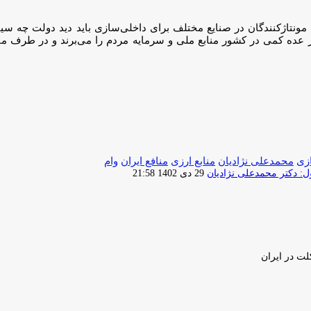
ونتاژکنندگان در صنایع مختلف برای داخلی‌سازی باید دید دولت چه سیاس
وز عده‌ کمی در کشور منابع ملی و سرمایه مردم را می‌برند و در طرف م
زی
محمدعلی نژادیان
منابع ارزی
منافع ایران
وام
ارسال
 دکتر محمدعلی نژادیان
29 دی 1402 21:58
ایمیل
لت در ایران