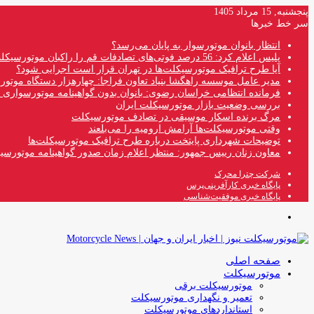
پنجشنبه, 15 مرداد 1405
سر خط خبرها
انتظار بانوان موتورسوار به پایان می‌رسد؟
پلیس اعلام کرد: 56 درصد فوتی‌های تصادفات قم را راکبان موتورسیکلت تشکیل می‌دهند
آیا طرح ترافیک موتورسیکلت‌ها در تهران قرار است اجرایی شود؟
مدیر عامل موسسه راهگشا بنیاد تعاون فراجا: چهارهزار دستگاه موتو
فرمانده انتظامی خراسان رضوی: بانوان بدون گواهینامه موتورسواری ن
بررسی وضعیت بازار موتورسیکلت ایران
مرگ برنده اسکار موسیقی در تصادف موتورسیکلت
وقتی موتورسیکلت‌ها آرامش ارومیه را می‌بلعند
توضیحات شهرداری پایتخت درباره طرح ترافیک موتورسیکلت‌ها
معاون زنان رییس جمهور: منتظر اعلام زمان صدور گواهینامه موتورسی
شرکت چترا محرک
پایگاه خبری کارآفرینی‌پرس
پایگاه خبری موفقیت‌شناسی
منو
صفحه اصلی
موتورسیکلت
موتورسیکلت برقی
تعمیر و نگهداری موتورسیکلت
استانداردهای موتورسیکلت