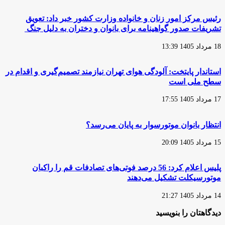
آغاز
آلایندگی
شد
در
رئیس مرکز امور زنان و خانواده وزارت کشور خبر داد: تعویق
پایتخت
تشریفات صدور گواهینامه برای بانوان و دختران به دلیل جنگ
به‌دلیل
تردد
18 مرداد 1405 13:39
خودروها
و
موتورسیکلت‌هاست
استاندار پایتخت: آلودگی هوای تهران نیازمند تصمیم‌گیری و اقدام در
سطح ملی است
17 مرداد 1405 17:55
انتظار بانوان موتورسوار به پایان می‌رسد؟
15 مرداد 1405 20:09
پلیس اعلام کرد: 56 درصد فوتی‌های تصادفات قم را راکبان
موتورسیکلت تشکیل می‌دهند
14 مرداد 1405 21:27
دیدگاهتان را بنویسید