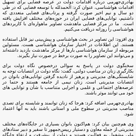
بهادری‌جهرمی درباره اقدامات دولت در عرصه فضایی برای تسهیل
اقدامات هواشناسی، عنوان کرد: الحمدلله با توسعه فضایی که در طی
دو سال و نیم اخیر صورت گرفته و پرتاب‌های فضایی متعددی که
داشتیم، توانایی‌های فضایی ایران در حوزه‌های مختلف افزایش یافته
است. ما در مرکز فضایی ماهدشت تصاویر ماهواره‌ای با کاربردهای
هواشناسی را روزانه دریافت می‌کنیم.
وی افزود: این تصاویر در بحث هواشناسی و پیش‌بینی نیز قابل استفاده
هستند. این اطلاعات در اختیار سازمان هواشناسی هست. مسئولین
مربوطه از سازمان هواشناسی بارها از مرکز ماهدشت بازدید داشته‌اند
و می‌توانند این تصاویر را به صورت برخط در صورت نیاز بگیرند.
سخنگوی دولت در پاسخ به سوالی درخصوص نگاه دولت برای
بکارگیری زنان در مناصب دولتی، گفت: نگاه دولت در انتصابات توجه به
شایستگی‌های مدیریتی و پرهیز از نادیده گرفتن توانایی‌های بانوان در
انتصابات مدیریتی است. زنان نیمی از جامعه هستند و حتما در
عرصه‌های اجتماعی و علمی و اجرایی متناسب با شأن و توانایی های
خود می توانند موثر باشند.
بهادری‌جهرمی اضافه کرد: هرجا که زنان توانمند و شایسته برای تصدی
مناصب مدیریتی در سطوح ملی و استانی باشند باید به آنها اعتماد
شود.
وی هم‌چنین بیان کرد: هم‌اکنون بانوان بسیاری در جایگاه‌های مختلف
مدیریتی از جمله معاون و دستیار رییس‌جمهور تا سفیر و دبیر ستادهای
ملی مشغول به فعالیت هستند و دولت از پیشرفت و ارتقاء جایگاه