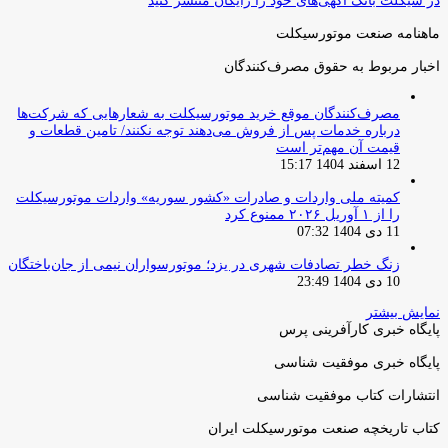
در سیکلت بانک آگهی‌های خود را رایگان منتشر کنید
ماهنامه صنعت موتورسیکلت
اخبار مربوط به حقوق مصرف‌کنندگان
مصرف‌کنندگان موقع خرید موتورسیکلت به شعارهایی که شرکت‌ها
درباره خدمات پس از فروش می‌دهند توجه نکنند/ تامین قطعات و
قیمت آن مهم‌تر است
12 اسفند 1404 15:17
کمیته ملی واردات و صادرات «کشور سوریه» واردات موتورسیکلت
را از ۱ آوریل ۲۰۲۶ ممنوع کرد
11 دی 1404 07:32
زنگ خطر تصادفات شهری در یزد؛ موتورسواران نیمی از جان‌باختگان
10 دی 1404 23:49
نمایش بیشتر
پایگاه خبری کارآفرینی پرس
پایگاه خبری موفقیت شناسی
انتشارات کتاب موفقیت شناسی
کتاب تاریخچه صنعت موتورسیکلت ایران