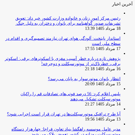
آخرین اخبار
رئیس مرکز امور زنان و خانواده وزارت کشور خبر داد: تعویق
تشریفات صدور گواهینامه برای بانوان و دختران به دلیل جنگ
18 مرداد 1405 13:39
استاندار پایتخت: آلودگی هوای تهران نیازمند تصمیم‌گیری و اقدام در
سطح ملی است
17 مرداد 1405 17:55
پژوهش تازه درباره خطر آسیب مغزی با اسکوترهای برقی: اسکوتر
برقی، خطرناک‌تر از موتورسیکلت و دوچرخه!
16 مرداد 1405 21:18
انتظار بانوان موتورسوار به پایان می‌رسد؟
15 مرداد 1405 20:09
پلیس اعلام کرد: 56 درصد فوتی‌های تصادفات قم را راکبان
موتورسیکلت تشکیل می‌دهند
14 مرداد 1405 21:27
آیا طرح ترافیک موتورسیکلت‌ها در تهران قرار است اجرایی شود؟
13 مرداد 1405 19:56
مدیر عامل موسسه راهگشا بنیاد تعاون فراجا: چهارهزار دستگاه
موتورسیکلت روزانه در کشور تعویض پلاک می شود