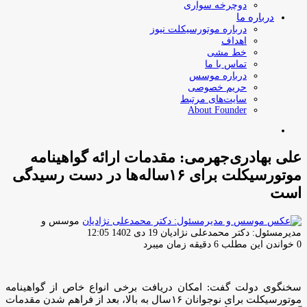
دوچرخه سواری
درباره ما
درباره موتورسیکلت نیوز
اهداف
خط مشی
تماس با ما
درباره موسس
حریم خصوصی
سایت‌های مرتبط
About Founder
جستجو
برای
علی بهادری‌جهرمی: مقدمات ارائه گواهینامه
موتورسیکلت برای ۱۶ساله‌ها در دست رسیدگی
است
موسس و
ارسال
مدیرمسئول: دکتر محمدعلی نژادیان
19 دی 1402 12:05
ایمیل
0
خواندن این مطلب 6 دقیقه زمان میبرد
سخنگوی دولت گفت: امکان دریافت برخی انواع خاص از گواهینامه
موتورسیکلت برای نوجوانان ۱۶سال به بالا، بعد از فراهم شدن مقدمات