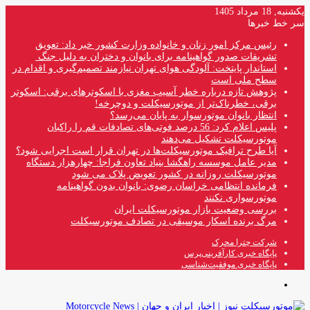
یکشنبه, 18 مرداد 1405
سر خط خبرها
رئیس مرکز امور زنان و خانواده وزارت کشور خبر داد: تعویق
تشریفات صدور گواهینامه برای بانوان و دختران به دلیل جنگ
استاندار پایتخت: آلودگی هوای تهران نیازمند تصمیم‌گیری و اقدام در
سطح ملی است
پژوهش تازه درباره خطر آسیب مغزی با اسکوترهای برقی: اسکوتر
برقی، خطرناک‌تر از موتورسیکلت و دوچرخه!
انتظار بانوان موتورسوار به پایان می‌رسد؟
پلیس اعلام کرد: 56 درصد فوتی‌های تصادفات قم را راکبان
موتورسیکلت تشکیل می‌دهند
آیا طرح ترافیک موتورسیکلت‌ها در تهران قرار است اجرایی شود؟
مدیر عامل موسسه راهگشا بنیاد تعاون فراجا: چهارهزار دستگاه
موتورسیکلت روزانه در کشور تعویض پلاک می شود
فرمانده انتظامی خراسان رضوی: بانوان بدون گواهینامه
موتورسواری نکنند
بررسی وضعیت بازار موتورسیکلت ایران
مرگ برنده اسکار موسیقی در تصادف موتورسیکلت
شرکت چترا محرک
پایگاه خبری کارآفرینی‌پرس
پایگاه خبری موفقیت‌شناسی
منو