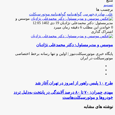
منبع
تسنیم
برچسب ها
علی بهادری‌جهرمی
گواهینامه
گواهینامه موتورسیکلت
موسس و
ارسال
مدیرمسئول: دکتر محمدعلی نژادیان
19 دی 1402 12:05
ایمیل
0
خواندن این مطلب 6 دقیقه زمان میبرد
اشتراک گذاری
چاپ
فیس
توئیتر
واتس
تلگرام
لینکدین
اشتراک
(X)
آپ
بوک
گذاری
موسس و مدیرمسئول: دکتر محمدعلی نژادیان
از
طریق
ایمیل
پایگاه خبری موتورسیکلت‌نیوز | اولین و تنها رسانه برخط اختصاصی
موتورسیکلت در ایران
وبسایت
لینکدین
اینستاگرام
طرح
طرح ۱۰ پلیس راهور از امروز در تهران آغاز شد
۱۰
پلیس
مهدی
مهدی چمران: ۷۰ تا ۸۰ درصد آلایندگی در پایتخت به‌دلیل تردد
راهور
چمران:
خودروها و موتورسیکلت‌هاست
از
۷۰
امروز
تا
نوشته های مشابه
در
۸۰
تهران
درصد