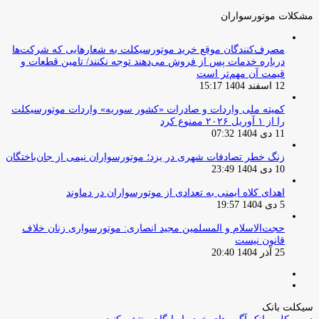
مشکلات موتورسواران
مصرف‌کنندگان موقع خرید موتورسیکلت به شعارهایی که شرکت‌ها
درباره خدمات پس از فروش می‌دهند توجه نکنند/ تامین قطعات و
قیمت آن مهم‌تر است
12 اسفند 1404 15:17
کمیته ملی واردات و صادرات «کشور سوریه» واردات موتورسیکلت
را از ۱ آوریل ۲۰۲۶ ممنوع کرد
11 دی 1404 07:32
زنگ خطر تصادفات شهری در یزد؛ موتورسواران نیمی از جان‌باختگان
10 دی 1404 23:49
اهدای کلاه ایمنی به تعدادی از موتورسواران در دماوند
5 دی 1404 19:57
حجت‌الاسلام و المسلمین مجید انصاری: موتورسواری زنان خلاف
قانون نیست
25 آذر 1404 20:40
صفحه
صفحه
قبلی
بعدی
سیکلت بانک