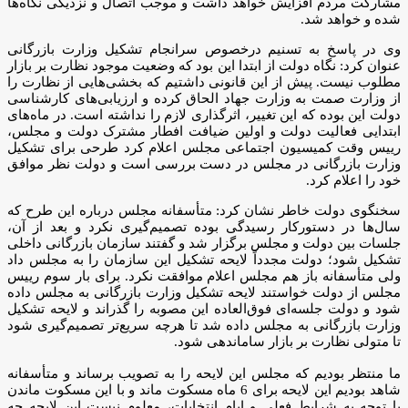
مشارکت مردم افزایش خواهد داشت و موجب اتصال و نزدیکی نگاه‌ها
شده و خواهد شد.
وی در پاسخ به تسنیم درخصوص سرانجام تشکیل وزارت بازرگانی
عنوان کرد: نگاه دولت از ابتدا این بود که وضعیت موجود نظارت بر بازار
مطلوب نیست. پیش از این قانونی داشتیم که بخشی‌هایی از نظارت را
از وزارت صمت به وزارت جهاد الحاق کرده و ارزیابی‌های کارشناسی
دولت این بوده که این تغییر، اثرگذاری لازم را نداشته است. در ماه‌های
ابتدایی فعالیت دولت و اولین ضیافت افطار مشترک دولت و مجلس،
رییس وقت کمیسیون اجتماعی مجلس اعلام کرد طرحی برای تشکیل
وزارت بازرگانی در مجلس در دست بررسی است و دولت نظر موافق
خود را اعلام کرد‌.
سخنگوی دولت خاطر نشان کرد: متأسفانه مجلس درباره این طرح که
سال‌ها در دستورکار رسیدگی بوده تصمیم‌گیری نکرد و بعد از آن،
جلسات بین دولت و مجلس برگزار شد و گفتند سازمان بازرگانی داخلی
تشکیل شود؛ دولت مجدداً لایحه تشکیل این سازمان را به مجلس داد
ولی متأسفانه باز هم مجلس اعلام موافقت نکرد. برای بار سوم رییس
مجلس از دولت خواستند لایحه تشکیل وزارت بازرگانی به مجلس داده
شود و دولت جلسه‌ای فوق‌العاده این مصوبه را گذراند و لایحه تشکیل
وزارت بازرگانی به مجلس داده شد تا هرچه سریع‌تر تصمیم‌گیری شود
تا متولی نظارت بر بازار ساماندهی شود.
ما منتظر بودیم که مجلس این لایحه را به تصویب برساند و متأسفانه
شاهد بودیم این لایحه برای 6 ماه مسکوت ماند و با این مسکوت ماندن
با توجه به شرایط فعلی و ایام انتخابات، معلوم نیست این لایحه چه