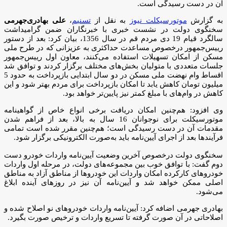
آن در دست رسیدگی است.
به گزارش
موتورسیکلت نیوز
به نقل از
تسنیم
،
علی بهادری‌جهرمی
سخنگوی دولت در نشست خبری با خبرنگاران ضمن گرامیداشت
سالگرد قیام 19 دی مردم قم در سال 1356، بیان کرد: بعد از دستور
رییس‌جمهور درخصوص مساعدت حداکثری به عزیزانی که در طرح ملی
مسکن از امکان تسهیلات استفاده می‌کنند، معاون اول رییس‌جمهور
جلسات متعددی با متولیان بخش‌های مختلف برگزار کردند و توافق شد
اقساط وام نهضت ملی مسکن در دو سال ابتدایی بازپرداخت به حدود 5
میلیون تومان کاهش یابد تا امکان بازپرداخت برای مردم بهتر شود و این
کاهش در وام‌های با مبلغ کمتر نیز پایین‌تر خواهد بود.
وی افزود: هم‌چنین امکان دریافت برخی انواع خاص از گواهینامه
موتورسیکلت برای نوجوانان 16 سال به بالا، بعد از فراهم شدن
مقدمات آن در دست رسیدگی است؛ هم‌چنین مقرر شده است تمامی
فرآیندها بعد از اجرای آیین‌نامه باید به‌صورت الکترونیکی برگزار شود.
سخنگوی دولت درخصوص آخرین وضعیت آیین‌نامه واردات خودرو دست
دوم گفت: با توافق خوب بین مجموعه‌های دولت، در مرحله اول واردات
خودروهای کارکرده امکان واردات این خودروها از مناطق آزاد به مناطق
اصلی ممکن خواهد شد و آیین‌نامه آن نیز در روزهای آینده ابلاغ
می‌شود.
بهادری جهرمی اضافه کرد: آیین‌نامه واردات خودروهای نو اصلاح شده و
اصلاحاتی در آن صورت گرفته تا تسریع واردات و ترخیص صورت بگیرد.