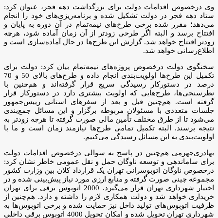
وی درخصوص اقدامات دولت برای بزرگداشت دهه فجر، عنوان کرد:
ستاد دهه فجر در دولت تشکیل شده و برنامه‌ریزی‌های خود را انجام
می‌دهد؛ مقرر شده برخی طرح‌های نیمه‌تمام در آن دوره به پایان و
افتتاح برسد و البته اگر طرحی زودتر از آن زمان آماده شود، هرچه
زودتر افتتاح خواهد شد. گزارش این طرح‌ها در حال آماده‌سازی است و
اطلاع‌رسانی خواهد شد.
سخنگوی دولت درخصوص پروژه‌های نیمه‌تمام بیان کرد: دولت برای
تکمیل این طرح‌ها اولویت‌بندی انجام داده و طرح‌های بالای 50 و 70
درصد در دستورکار رسیدگی سریع قرار گرفته‌اند و هم‌چنین با
نظرسنجی‌ها، طرح‌هایی که اولویت بیشتری دارد در دستورکار قرار
گرفته است. هم‌چنین قبل و بعد از سفرهای استانی رییس‌جمهور
جلسات متعددی با مسئولان مربوطه برگزار و این مسائل جمع‌بندی
می‌شود تا از طرق مختلف تأمین مالی صورت گرفته تا هرچه زودتر به
نتیجه برسند. البته تکمیل تمامی طرح‌ها نیازمند زمان است و ما با
اولویت‌بندی به این مسائل رسیدگی می‌کنیم.
بهادری‌جهرمی هم‌چنین در پاسخ به سوالی درخصوص اقدامات دولت
برای ساماندهی و توسعه ناوگان حمل و نقل عمومی خاطر نشان کرد:
درخصوص ناوگان اتوبوسرانی تهران یک قرارداد کلان بین وزارت کشور
مجموعه چینی صورت گرفته و منابع ارزی مورد نیاز پیش‌بینی شده و در
اختیار شهرداری تهران قرار می‌گیرد. 2000 اتوبوس برقی برای تهران
خریداری خواهد شد و دولت همکاری لازم را داشته و دارد. هم‌چنین از
ظرفیت اتوبوس‌های تولید داخل نیز حمایت شده و برخی اتوبوس‌ها به
شهرداری تهران تحویل شده و امکان تحویل 4000 اتوبوس برقی داخلی