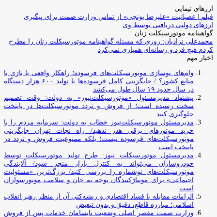
ارزهای نیمایی
فیلم | عصبانیت «علیرضا یونچی» از تماس وزارت صمت برای پیگیری
ارزهای دولتی دریافتی توسط وی
گواهینامه موتورسیکلت زنان
محمدعلی نژادیان: روزی که مسئله گواهینامه موتورسیکلت زنان را مطرح
کردم هیچ فرد و رسانه‌ای همیاری نمی‌کرد
اخبار مهم
وام‌های نوسازی موتورسیکلت‌های فرسوده؛ راهکار واقعی یا بازی با
منابع کشور؟ / جایگزینی کامل فرسوده‌ها با تولید ۶۰۰ هزار دستگاه
در سال حدود ۱۹ سال طول می‌کشد
پیشنهاد مدیرمسئول «موتورسیکلت‌نیوز» به دولت: وقت تصمیم
سخت رسیده است؛ از فروش و تردد موتورسیکلت‌ها در پایتخت
جلوگیری کنید
مدیرمسئول موتورسیکلت‌نیوز خطاب به دولت: سرمایه مردم را با
خرید موتورهای برقی هدر ندهید/ راه نجات تهران جایگزینی
موتورسیکلت‌های فرسوده نیست؛ بلکه ممنوعیت فروش و تردد در
پایتخت است
مدیرمسئول موتورسیکلت نیوز: طرح تولید موتورسیکلت توسط
خودروسازان می‌تواند به کنترل بازار منجر شود/ آلایندگی
موتورسیکلت‌های نوشماره را بررسی کنید/ بزرگ‌ترین «مسئولیت
اجتماعی» برای مونتاژکنندگان توجه به جان و سلامت موتورسواران
است
الزامات مقابله با فساد اقتصادی و ریشه‌کنی آن از منظر رهبر انقلاب
اسلامی؛ مبارزه قاطع، دقیق و بدون تبعیض
وزارت صمت مقصر اصلی وضعیت نابسامان خدمات پس از فروش