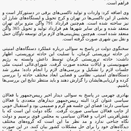
فراهم است.
وی اضافه کرد: واردات و تولید تاکسی‌های برقی در دستورکار است و
بخشی از این تاکسی‌ها در تهران و کرج تحویل و ایستگاه‌های شارژ آن
نیز ساخته شده است. هم‌چنین قرارداد 791 واگن مترو برای تهران
منعقد شده و برای سایر شهرها هم قرارداد تولید و تحویل 365 واگن
منعقد شده است. هم‌چنین پیش‌بینی‌های لازم برای توسعه ناوگان حمل
و نقل بین شهری صورت گرفته است.
سخنگوی دولت در پاسخ به سوالی درباره عملکرد دستگاه‌های امنیتی
در حادثه تروریستی کرمان، با تسلیت این حادثه تروریستی، اظهار
داشت: حادثه تروریستی کرمان توسط داعش وابسته به رژیم
صهیونیستی و ایالات متحده صورت گرفت. شورای‌عالی امنیت ملی
جلسات لازم را تشکیل و بررسی‌های لازم را انجام داده؛ مقرر شد
دستگاه‌های امنیتی، نظامی و قضایی ابعاد مختلف حادثه را بررسی
کرده و ارزیابی‌هایشان را گزارش دهند و باید منتظر نتایج این بررسی‌ها
باشیم.
بهادری جهرمی در پاسخ به سوالی دیدار اخیر رییس‌جمهور با فعالان
سیاسی عنوان کرد: البته رییس‌جمهور دیدارهای متعددی با فعالان
سیاسی دارند؛ فضای این جلسه هم گرم و صمیمی بود و استقبال خوبی
از جانب فعالان سیاسی صورت گرفت. نگاه دولت این است که با
نقش‌آفرینی احزاب و فعالان سیاسی به مجلس قوی برسیم و دولت
نگاه جناحی ندارد و مد نظر ما این است که گروه‌های مختلف
دیدگاه‌های خود را برای حل مشکلات کشور بیان کنند. در این صورت