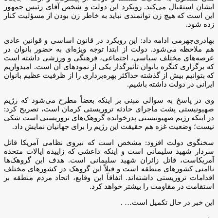
ایشان استقبال می‌کند. رویکرد این دولت و شخص آقای رئیس جمهور
این است که هیچ زن توانمندی نباید به خاطر زن بودن از مسؤلیت کنار
زده شود.
بهادری‌جهرمی ادامه داد: این رویکرد در قانون اساسی و قوانین عادی
هم ملاحظه می‌شود. دولت از ابتدا توجه ویژه‌ای به حضور بانوان در
عرصه‌های مختلف سیاسی، اجتماعی، فرهنگی و ورزشی داشته است
که برگزاری کنگره بانوان تأثیرگذار یکی از نمودهای آن است. امیدواریم
که بتوانیم بیش از گذشته حداکثر بهره‌برداری را از ظرفیت عظیم بانوان
ایرانی در دولت داشته باشیم.
وی در پاسخ به سوالی مبنی بر اینکه بعضاً مطرح می‌شود که رژیم
صهیونیستی پشت ماجرای حادثه تروریستی کرمان است، تصریح کرد:
در اینکه رژیم صهیونیستی پدرخوانده گروهک‌های تروریستی است شکی
نیست؛ وضعیت غزه هم حقیقت این رژیم را برای جهانیان نمایش داد.
سخنگوی دولت افزود: مشخص است که نیروی نظامی آمریکا قاتل
سردار شهید سلیمانی است و اینکه داعشی که زاییده ایالات متحده
آمریکاست، قاتل زائران شهید سلیمانی است. هدف این گروهک‌ها
ناامنی کشورهای منطقه است و قبلاً این گروهک در کشورهای مختلف
اقدامات تروریستی داشته‌اند. اتفاقاً این وقایع، اتحاد مردم منطقه بر
استقامت در مقاومت را بیشتر خواهد کرد.
این خبر در حال تکمیل است… .