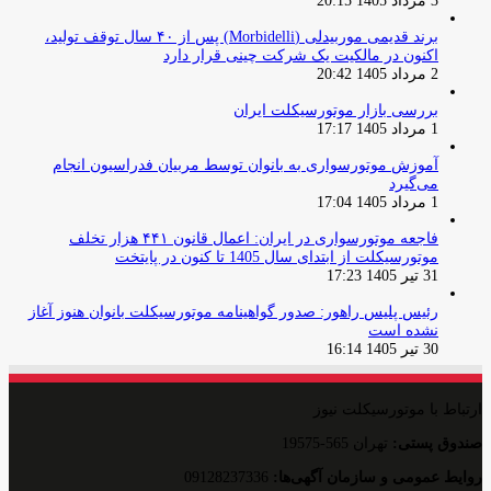
3 مرداد 1405 20:15
برند قدیمی موربیدلی (Morbidelli) پس از ۴۰ سال توقف تولید،
اکنون در مالکیت یک شرکت چینی قرار دارد
2 مرداد 1405 20:42
بررسی بازار موتورسیکلت ایران
1 مرداد 1405 17:17
آموزش موتورسواری به بانوان توسط مربیان فدراسیون انجام
می‌گیرد
1 مرداد 1405 17:04
فاجعه موتورسواری در ایران: اعمال قانون ۴۴۱ هزار تخلف
موتورسیکلت از ابتدای سال 1405 تا کنون در پایتخت
31 تیر 1405 17:23
رئیس پلیس راهور: صدور گواهینامه موتورسیکلت بانوان هنوز آغاز
نشده است
30 تیر 1405 16:14
ارتباط با موتورسیکلت نیوز
صندوق پستی:
تهران 565-19575
روایط عمومی و سازمان آگهی‌ها:
09128237336