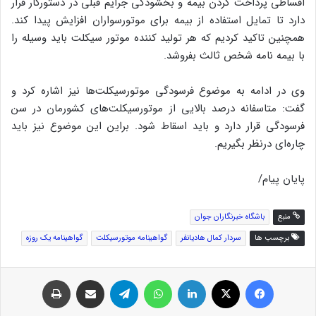
اقساطی پرداخت کردن بیمه و بخشودگی جرایم قبلی در دستورکار قرار
دارد تا تمایل استفاده از بیمه برای موتورسواران افزایش پیدا کند.
همچنین تاکید کردیم که هر تولید کننده موتور سیکلت باید وسیله را
با بیمه نامه شخص ثالث بفروشد.
وی در ادامه به موضوع فرسودگی موتورسیکلت‌ها نیز اشاره کرد و
گفت: متاسفانه درصد بالایی از موتورسیکلت‌های کشورمان در سن
فرسودگی قرار دارد و باید اسقاط شود. براین این موضوع نیز باید
چاره‌ای درنظر بگیریم.
پایان پیام/
منبع
باشگاه خبرنگاران جوان
برچسب ها
سردار کمال هادیانفر
گواهینامه موتورسیکلت
گواهینامه یک روزه
فیس بوک
توئیتر (X)
لینکدین
واتس آپ
تلگرام
اشتراک گذاری از طریق ایمیل
چاپ