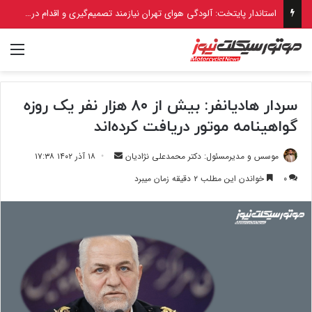
استاندار پایتخت: آلودگی هوای تهران نیازمند تصمیم‌گیری و اقدام در سطح ملی است
منو
سردار هادیانفر: بیش از ۸۰ هزار نفر یک روزه
گواهینامه موتور دریافت کرده‌اند
ارسال
موسس و مدیرمسئول: دکتر محمدعلی نژادیان
۱۸ آذر ۱۴۰۲ ۱۷:۳۸
ایمیل
۰
خواندن این مطلب ۲ دقیقه زمان میبرد