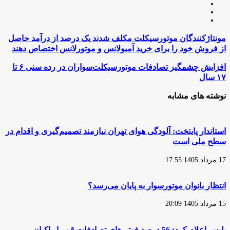
وبسایت
لینکدین
اینستاگرام
مونتاژکنندگان
مونتاژکنندگان موتورسیکلت مکلف شدند یک درصد از درآمد حاصل
موتورسیکلت
از فروش خود را برای خرید آمبولانس و موتورلانس اختصاص دهند
مکلف
شدند
افزایش
افزایش چشمگیر تصادفات موتورسیکلت‌سواران در رده سنی ۶ تا
یک
چشمگیر
۱۷ سال
درصد
تصادفات
از
موتورسیکلت‌سواران
نوشته های مشابه
درآمد
در
حاصل
رده
از
سنی
فروش
۶
استاندار پایتخت: آلودگی هوای تهران نیازمند تصمیم‌گیری و اقدام در
خود
تا
سطح ملی است
را
۱۷
برای
سال
خرید
17 مرداد 1405 17:55
آمبولانس
و
انتظار بانوان موتورسوار به پایان می‌رسد؟
موتورلانس
اختصاص
دهند
15 مرداد 1405 20:09
پلیس اعلام کرد: 56 درصد فوتی‌های تصادفات قم را راکبان