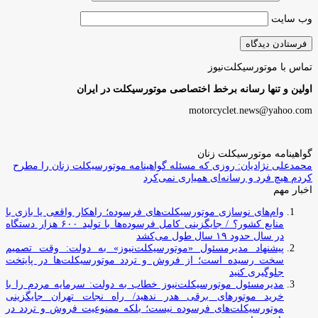
وب‌ سایت
تماس با موتورسیکلت‌نیوز
اولین و تنها رسانه برخط اختصاصی موتورسیکلت در ایران
motorcyclet.news@yahoo.com
گواهینامه موتورسیکلت زنان
محمدعلی نژادیان: روزی که مسئله گواهینامه موتورسیکلت زنان را مطرح
کردم هیچ فرد و رسانه‌ای همیاری نمی‌کرد
اخبار مهم
وام‌های نوسازی موتورسیکلت‌های فرسوده؛ راهکار واقعی یا بازی با
منابع کشور؟ / جایگزینی کامل فرسوده‌ها با تولید ۶۰۰ هزار دستگاه
در سال حدود ۱۹ سال طول می‌کشد
پیشنهاد مدیرمسئول «موتورسیکلت‌نیوز» به دولت: وقت تصمیم
سخت رسیده است؛ از فروش و تردد موتورسیکلت‌ها در پایتخت
جلوگیری کنید
مدیرمسئول موتورسیکلت‌نیوز خطاب به دولت: سرمایه مردم را با
خرید موتورهای برقی هدر ندهید/ راه نجات تهران جایگزینی
موتورسیکلت‌های فرسوده نیست؛ بلکه ممنوعیت فروش و تردد در