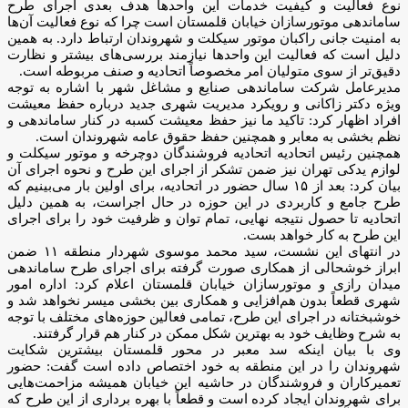
نوع فعالیت و کیفیت خدمات این واحد‌ها هدف بعدی اجرای طرح
ساماندهی موتورسازان خیابان قلمستان است چرا که نوع فعالیت آن‌ها
به امنیت جانی راکبان موتور سیکلت و شهروندان ارتباط دارد. به همین
دلیل است که فعالیت این واحد‌ها نیازمند بررسی‌های بیشتر و نظارت
دقیق‌تر از سوی متولیان امر مخصوصاً اتحادیه و صنف مربوطه است.
مدیرعامل شرکت ساماندهی صنایع و مشاغل شهر با اشاره به توجه
ویژه دکتر زاکانی و رویکرد مدیریت شهری جدید درباره حفظ معیشت
افراد اظهار کرد: تاکید ما نیز حفظ معیشت کسبه در کنار ساماندهی و
نظم بخشی به معابر و همچنین حفظ حقوق عامه شهروندان است.
همچنین رئیس اتحادیه اتحادیه فروشندگان دوچرخه و موتور سیکلت و
لوازم یدکی تهران نیز ضمن تشکر از اجرای این طرح و نحوه اجرای آن
بیان کرد: بعد از ۱۵ سال حضور در اتحادیه، برای اولین بار می‌بینیم که
طرح جامع و کاربردی در این حوزه در حال اجراست، به همین دلیل
اتحادیه تا حصول نتیجه نهایی، تمام توان و ظرفیت خود را برای اجرای
این طرح به کار خواهد بست.
در انتهای این نشست، سید محمد موسوی شهردار منطقه ۱۱ ضمن
ابراز خوشحالی از همکاری صورت گرفته برای اجرای طرح ساماندهی
میدان رازی و موتورسازان خیابان قلمستان اعلام کرد: اداره امور
شهری قطعاً بدون هم‌افزایی و همکاری بین بخشی میسر نخواهد شد و
خوشبختانه در اجرای این طرح، تمامی فعالین حوزه‌های مختلف با توجه
به شرح وظایف خود به بهترین شکل ممکن در کنار هم قرار گرفتند.
وی با بیان اینکه سد معبر در محور قلمستان بیشترین شکایت
شهروندان را در این منطقه به خود اختصاص داده است گفت: حضور
تعمیرکاران و فروشندگان در حاشیه این خیابان همیشه مزاحمت‌هایی
برای شهروندان ایجاد کرده است و قطعاً با بهره برداری از این طرح که