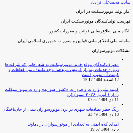
سایت محمدعلی نژادیان
آمار تولید موتورسیکلت در ایران
فهرست تولیدکنندگان موتورسیکلت ایران
پایگاه ملی اطلاع‌رسانی قوانین و مقررات کشور
سامانه ملی اطلاع‌رسانی قوانین و مقررات جمهوری اسلامی ایران
مشکلات موتورسواران
مصرف‌کنندگان موقع خرید موتورسیکلت به شعارهایی که شرکت‌ها
درباره خدمات پس از فروش می‌دهند توجه نکنند/ تامین قطعات و
قیمت آن مهم‌تر است
12 اسفند 1404 15:17
کمیته ملی واردات و صادرات «کشور سوریه» واردات موتورسیکلت
را از ۱ آوریل ۲۰۲۶ ممنوع کرد
11 دی 1404 07:32
زنگ خطر تصادفات شهری در یزد؛ موتورسواران نیمی از جان‌باختگان
10 دی 1404 23:49
اهدای کلاه ایمنی به تعدادی از موتورسواران در دماوند
5 دی 1404 19:57