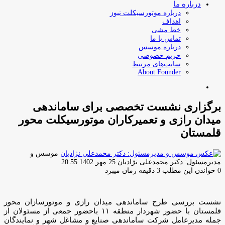
درباره ما
درباره موتورسیکلت نیوز
اهداف
خط مشی
تماس با ما
درباره موسس
حریم خصوصی
سایت‌های مرتبط
About Founder
جستجو
برای
برگزاری نشست تخصصی برای ساماندهی
میدان رازی و تعمیرکاران موتورسیکلت محور
قلمستان
موسس و
ارسال
مدیرمسئول: دکتر محمدعلی نژادیان
25 مهر 1402 20:55
ایمیل
0
خواندن این مطلب 3 دقیقه زمان میبرد
نشست بررسی طرح ساماندهی میدان رازی و موتورسازان محور
قلمستان با حضور شهردار منطقه ۱۱ باحضور جمعی از مسئولان از
جمله مدیرعامل شرکت ساماندهی صنایع و مشاغل شهر و نمایندگان