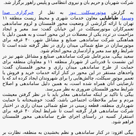
شرکت شهربان و حریم بان و نیروی انتظامی و پلیس راهور برگزار شد.
­به گزارش
موتورسیکلت نیوز
به نقل از
خبرگزاری صدا
وسیما
،
طباطبایی
معاون خدمات شهری و محیط زیست منطقه ۱۱
تهران با ارائه گزارشی از وضعیت محور قلمستان و لزوم ساماندهی
تعمیرکاران موتورسیکلت در این خیابان گفت: سد معبر و ایجاد
مزاحمت در تردد یکی از معضلات در این محور است و به همین دلیل با
هماهنگی شرکت ساماندهی صنایع و مشاغل شهر، ۴۰ غرفه برای
موتورسازان در ضلع شمالی میدان رازی در نظر گرفته شده است تا
شرایط رفع سد معبر و آزادسازی محور انجام شود.
سعید بیگی، مدیرعامل شرکت ساماندهی صنایع و مشاغل شهر نیز در
این نشست با قدردانی از شهردار منطقه ۱۱ و معاونان منطقه برای
حمایت از طرح ساماندهی میدان رازی و محور قلمستان گفت:
واحد‌های مستقر در این محور در کنار ارائه خدمات خرید و فروش یا
تعمیر موتور سیکلت، چالش‌هایی را برای شهروندان ایجاد کرده اند که با
نارضایتی آنان همراه شده است، به همین دلیل ساماندهی و اصلاح
شرایط محور قلمستان ضروری به نظر می‌رسد.
بیگی با تاکید بر اینکه ساماندهی معابر باید با در نظر گرفتن معیشت
مردم و سایر ملاحظات اجتماعی باشد، گفت: خوشبختانه با حمایت
شهرداری منطقه، قطعه زمینی در ضلع شمالی میدان رازی در اختیار
شرکت ساماندهی قرار گرفته است تا شرایط ایجاد ۴۰ غرفه برای
استقرار کسبه در راستای اجرای طرح ساماندهی محور قلمستان
فراهم شود.
بیگی افزود: در کنار ساماندهی و نظم بخشیدن به منطقه، نظارت بر