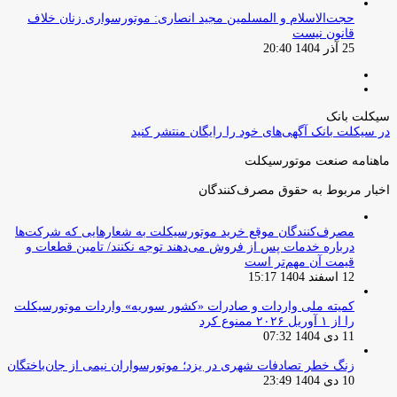
حجت‌الاسلام و المسلمین مجید انصاری: موتورسواری زنان خلاف
قانون نیست
25 آذر 1404 20:40
صفحه
صفحه
قبلی
بعدی
سیکلت بانک
در سیکلت بانک آگهی‌های خود را رایگان منتشر کنید
ماهنامه صنعت موتورسیکلت
اخبار مربوط به حقوق مصرف‌کنندگان
مصرف‌کنندگان موقع خرید موتورسیکلت به شعارهایی که شرکت‌ها
درباره خدمات پس از فروش می‌دهند توجه نکنند/ تامین قطعات و
قیمت آن مهم‌تر است
12 اسفند 1404 15:17
کمیته ملی واردات و صادرات «کشور سوریه» واردات موتورسیکلت
را از ۱ آوریل ۲۰۲۶ ممنوع کرد
11 دی 1404 07:32
زنگ خطر تصادفات شهری در یزد؛ موتورسواران نیمی از جان‌باختگان
10 دی 1404 23:49