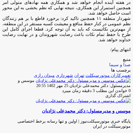
در هفته آینده انجام خواهد شد و همکاری همه نهاد‌های متولی امر
همچنین استمرار این همکاری، نتیجه نهایی که نظم بخشی به این محور
است حاصل خواهد شد.
شهردار منطقه ۱۱ همچنین تاکید کرد: برخورد قاطع با بر هم زنندگان
نظم عمومی در کنار حفظ منافع و معیشت کسبه مستقر در این منطقه،
از مهم‌ترین نکاتیست که باید به آن توجه کرد. قطعا اجرای کامل این
طرح با حفظ تمام نکات باعث رضایت شهروندان و در نهایت رضایت
خداوند خواهد شد.
انتهای پیام/
منبع
صدا و سیما
برچسب ها
تعمیرکاران موتورسیکلت
تهران
شهرداری
میدان رازی
موسس و
ارسال
مدیرمسئول: دکتر محمدعلی نژادیان
25 مهر 1402 20:55
ایمیل
0
خواندن این مطلب 3 دقیقه زمان میبرد
اشتراک گذاری
چاپ
فیس
توئیتر
واتس
تلگرام
لینکدین
اشتراک
(X)
آپ
بوک
گذاری
موسس و مدیرمسئول: دکتر محمدعلی نژادیان
از
طریق
ایمیل
پایگاه خبری موتورسیکلت‌نیوز | اولین و تنها رسانه برخط اختصاصی
موتورسیکلت در ایران