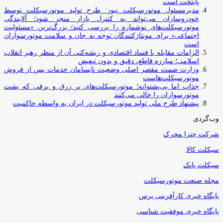
پایتخت است
مدیرمسئول موتورسیکلت نیوز: طرح تولید موتورسیکلت توسط
خودروسازان می‌تواند به کنترل بازار منجر شود/ آلایندگی
موتورسیکلت‌های نوشماره را بررسی کنید/ بزرگ‌ترین «مسئولیت
اجتماعی» برای مونتاژکنندگان توجه به جان و سلامت موتورسواران
است
الزامات مقابله با فساد اقتصادی و ریشه‌کنی آن از منظر رهبر انقلاب
اسلامی؛ مبارزه قاطع، دقیق و بدون تبعیض
وزارت صمت مقصر اصلی وضعیت نابسامان خدمات پس از فروش
موتورسیکلت‌هاست
جذاب اما بی‌پشتوانه؛ موتورسیکلت‌های پر زرق‌ و برقی که پشت
موتورسواران را خالی می‌کنند
پیشنهاد طرح ملی تولید موتورسیکلت در ایران به واسطه حاکمیت
وب‌گردی
شرکت چترا محرک
سیکلت کالا
سیکلت بانک
مجله صنعت موتورسیکلت
پایگاه خبری کارآفرینی پرس
پایگاه خبری موفقیت شناسی