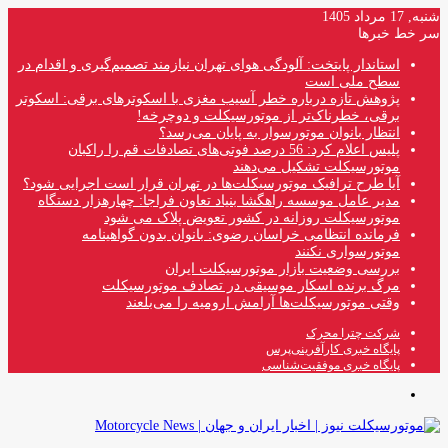
شنبه, 17 مرداد 1405
سر خط خبرها
استاندار پایتخت: آلودگی هوای تهران نیازمند تصمیم‌گیری و اقدام در
سطح ملی است
پژوهش تازه درباره خطر آسیب مغزی با اسکوترهای برقی: اسکوتر
برقی، خطرناک‌تر از موتورسیکلت و دوچرخه!
انتظار بانوان موتورسوار به پایان می‌رسد؟
پلیس اعلام کرد: 56 درصد فوتی‌های تصادفات قم را راکبان
موتورسیکلت تشکیل می‌دهند
آیا طرح ترافیک موتورسیکلت‌ها در تهران قرار است اجرایی شود؟
مدیر عامل موسسه راهگشا بنیاد تعاون فراجا: چهارهزار دستگاه
موتورسیکلت روزانه در کشور تعویض پلاک می شود
فرمانده انتظامی خراسان رضوی: بانوان بدون گواهینامه
موتورسواری نکنند
بررسی وضعیت بازار موتورسیکلت ایران
مرگ برنده اسکار موسیقی در تصادف موتورسیکلت
وقتی موتورسیکلت‌ها آرامش ارومیه را می‌بلعند
شرکت چترا محرک
پایگاه خبری کارآفرینی‌پرس
پایگاه خبری موفقیت‌شناسی
منو