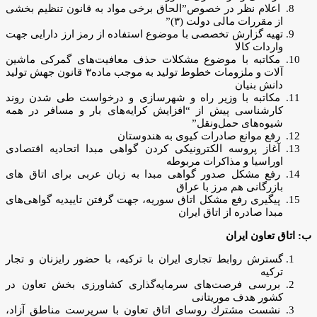
اعلام نظر در خصوص”الحاق برخی مواد به قانون تنظیم بخشی
از مقررات مالی دولت (۳)”
تهیه گزارش تخصصی با موضوع استفاده از رمز ارز دارایی جهت
واردات کالا
مکاتبه با موضوع مشکلات حذف معافیت‌های گمرکی ماشین
آلات و ملزومات خطوط تولید به موجب ماده٣ قانون جهش تولید
دانش بنیان
مکاتبه با وزیر راه و شهرسازی و درخواست طی شدن روند
کارشناسی پیش از “افزایش کرایه‌های بار و مسافر در همه
شیوه‌های حمل‌ونقل”
رفع موانع صادرات کیوی به هندوستان
آغاز پروسه الکترونیکی کردن گواهی مبدا اتحادیه اقتصادی
اوراسیا و مذاکرات مربوطه
رفع مشکل صدور گواهی مبدا به زبان عربی برای اتاق های
بازرگانی هم مرز با عراق
پیگیری رفع مشکل اتاق سوریه، جهت گرفتن تاییدیه گواهی‌های
مبدا صادره از اتاق ایران
ب: اتاق تعاون ایران
گسترش روابط تجاری ایران با ترکیه، با حضور رایزنان و تجار
ترکیه
بررسی فرصت‌های سرمایه‌گذاری کشاورزی بخش تعاون در
کشور هدف موریتانی
نشست مشترك روسای اتاق تعاون با سرپرست مناطق آزاد،