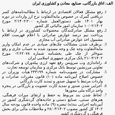
الف: اتاق بازرگانی، صنایع، معادن و کشاورزی ایران
رفع مشکل فعالان اقتصادی در ارتباط با مطالبه‌نامه‌های کسر
دریافتی گمرک در خصوص مابه‌التفاوت نرح ارز واردات در دوره
بهار ۱۴۰۱ طی دستورالعمل شماره ۲/۱۴۰۲/۲۰۰ مورخ
۱۰/۰۲/۱۴۰۲ سازمان امور مالیاتی کل کشور
رفع مشکل صادرکنندگان محصولات کشاورزی در ارتباط با
پرداخت نیم درصد عوارض صادراتی با اعلام فهرست اقلام
مشمول اخذ عوارض صادراتی آب مجازی
برطرف شدن مشکالت چک‌های صیادی در عدم امکان واریز
مابه‌التفاوت وجه چک و وجه مسدود شده به حساب جاری و رفع
سوءاثر از چک طی بخشنامه شماره ۰۲/۶۲۰۷۸ مورخ
۲۱/۰۳/۱۴۰۲ بانک مرکزی جمهوری اسلامی ایران
راه‌اندازی وب سرویس رفع تعهد ارزی پیله‌وران و شرکت‌های
تعاونی مرزنشین توسط بانک مرکزی و سازمان توسعه تجارت
مشارکت در تصویب‌نامه شماره ۲۴۳۱۹۹ هیأت وزیران در
خصوص اصلاح آیین‌نامه ماده (۱۰) قانون مقررات صادرات و
واردات مرتبط با تسهیل صدور و تمدید کارت بازرگانی
اجرایی شدن صدور و تمدید کارت عضویت و بازرگانی در پنجره
واحد درگاه ملی مجوزها
لحاظ شدن بند مربوط به حفظ و ارتقای میراث فرهنگی،
هنرهای سنتی، صنایع دستی و جاذبه‌های گردشگری کشور در
آیین‌نامه اجرایی بند(ه) تبصره (۹) ماده واحده قانون بودجه سال
۱۴۰۲ کل کشور مصوب ۲۸/۰۳/۱۴۰۲ و ملاحظات مالی برای بخش
فرهنگی و گردشگری کشور