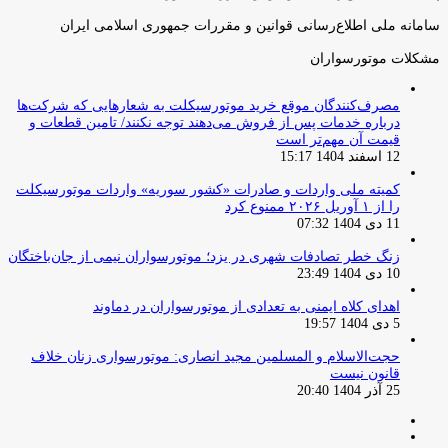
سامانه ملی اطلاع‌رسانی قوانین و مقررات جمهوری اسلامی ایران
مشکلات موتورسواران
مصرف‌کنندگان موقع خرید موتورسیکلت به شعارهایی که شرکت‌ها
درباره خدمات پس از فروش می‌دهند توجه نکنند/ تامین قطعات و
قیمت آن مهم‌تر است
12 اسفند 1404 15:17
کمیته ملی واردات و صادرات «کشور سوریه» واردات موتورسیکلت
را از ۱ آوریل ۲۰۲۶ ممنوع کرد
11 دی 1404 07:32
زنگ خطر تصادفات شهری در یزد؛ موتورسواران نیمی از جان‌باختگان
10 دی 1404 23:49
اهدای کلاه ایمنی به تعدادی از موتورسواران در دماوند
5 دی 1404 19:57
حجت‌الاسلام و المسلمین مجید انصاری: موتورسواری زنان خلاف
قانون نیست
25 آذر 1404 20:40
صفحه
صفحه
قبلی