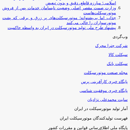
اسلامی؛ مبارزه قاطع، دقیق و بدون تبعیض
وزارت صمت مقصر اصلی وضعیت نابسامان خدمات پس از فروش
موتورسیکلت‌هاست
جذاب اما بی‌پشتوانه؛ موتورسیکلت‌های پر زرق‌ و برقی که پشت
موتورسواران را خالی می‌کنند
پیشنهاد طرح ملی تولید موتورسیکلت در ایران به واسطه حاکمیت
وب‌گردی
شرکت چترا محرک
سیکلت کالا
سیکلت بانک
مجله صنعت موتورسیکلت
پایگاه خبری کارآفرینی پرس
پایگاه خبری موفقیت شناسی
سایت محمدعلی نژادیان
آمار تولید موتورسیکلت در ایران
فهرست تولیدکنندگان موتورسیکلت ایران
پایگاه ملی اطلاع‌رسانی قوانین و مقررات کشور