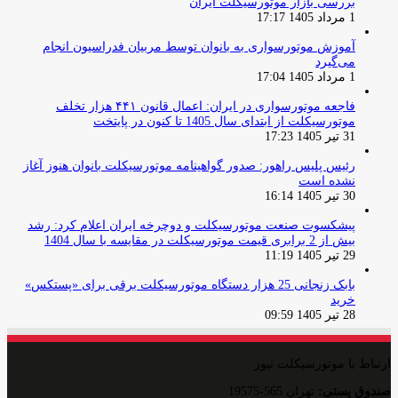
بررسی بازار موتورسیکلت ایران
1 مرداد 1405 17:17
آموزش موتورسواری به بانوان توسط مربیان فدراسیون انجام
می‌گیرد
1 مرداد 1405 17:04
فاجعه موتورسواری در ایران: اعمال قانون ۴۴۱ هزار تخلف
موتورسیکلت از ابتدای سال 1405 تا کنون در پایتخت
31 تیر 1405 17:23
رئیس پلیس راهور: صدور گواهینامه موتورسیکلت بانوان هنوز آغاز
نشده است
30 تیر 1405 16:14
پیشکسوت صنعت موتورسیکلت و دوچرخه ایران اعلام کرد: رشد
بیش از 2 برابری قیمت موتورسیکلت در مقایسه با سال 1404
29 تیر 1405 11:19
بابک زنجانی 25 هزار دستگاه موتورسیکلت برقی برای «پستکس»
خرید
28 تیر 1405 09:59
ارتباط با موتورسیکلت نیوز
صندوق پستی:
تهران 565-19575