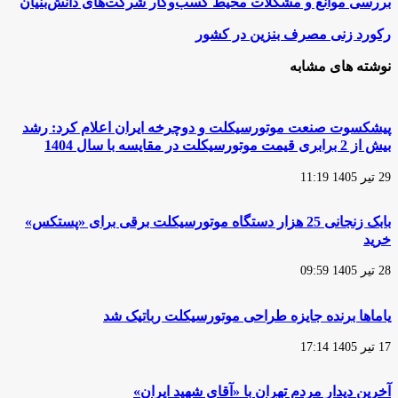
بررسی
بررسی موانع و مشکلات محیط کسب‌و‌کار شرکت‌های دانش‌بنیان
موانع
و
رکورد
رکورد زنی مصرف بنزین در کشور
مشکلات
زنی
محیط
مصرف
نوشته های مشابه
کسب‌و‌کار
بنزین
شرکت‌های
در
دانش‌بنیان
کشور
پیشکسوت صنعت موتورسیکلت و دوچرخه ایران اعلام کرد: رشد
بیش از 2 برابری قیمت موتورسیکلت در مقایسه با سال 1404
29 تیر 1405 11:19
بابک زنجانی 25 هزار دستگاه موتورسیکلت برقی برای «پستکس»
خرید
28 تیر 1405 09:59
یاماها برنده جایزه طراحی موتورسیکلت رباتیک شد
17 تیر 1405 17:14
آخرین دیدار مردم تهران با «آقای شهید ایران»