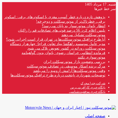
شنبه, 17 مرداد 1405
سر خط خبرها
پژوهش تازه درباره خطر آسیب مغزی با اسکوترهای برقی: اسکوتر
برقی، خطرناک‌تر از موتورسیکلت و دوچرخه!
انتظار بانوان موتورسوار به پایان می‌رسد؟
پلیس اعلام کرد: 56 درصد فوتی‌های تصادفات قم را راکبان
موتورسیکلت تشکیل می‌دهند
آیا طرح ترافیک موتورسیکلت‌ها در تهران قرار است اجرایی شود؟
مدیر عامل موسسه راهگشا بنیاد تعاون فراجا: چهارهزار دستگاه
موتورسیکلت روزانه در کشور تعویض پلاک می شود
فرمانده انتظامی خراسان رضوی: بانوان بدون گواهینامه
موتورسواری نکنند
بررسی وضعیت بازار موتورسیکلت ایران
مرگ برنده اسکار موسیقی در تصادف موتورسیکلت
وقتی موتورسیکلت‌ها آرامش ارومیه را می‌بلعند
توضیحات شهرداری پایتخت درباره طرح ترافیک موتورسیکلت‌ها
شرکت چترا محرک
پایگاه خبری کارآفرینی‌پرس
پایگاه خبری موفقیت‌شناسی
منو
صفحه اصلی