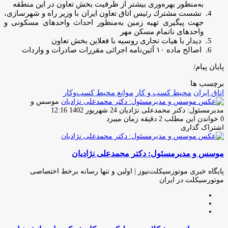
به‌منظور بهره‌وری بیشتر از ظرفیت بخش تعاون در این منطقه
نشست مشترك رئیس اتاق تعاون ایران با وزیر راه و شهرسازی،
جهت پیگیری تهیه زمین به‌منظور احداث واحدهای مسکونی و
واحدهای ناتمام مسکن مهر
دیدار با هیات تجاری روسیه با فعلاین بخش تعاون
اصالح ماده ۱۰ آئین‌نامه اجرائی مقررات صادرات و واردات
پایان پیام/
برچسب ها
اتاق ایران
محیط کسب و کار
موانع محیط کسب‌و‌کار
موسس و
ارسال
مدیرمسئول: دکتر محمدعلی نژادیان
24 شهریور 1402 12:16
ایمیل
0
خواندن این مطلب 2 دقیقه زمان میبرد
اشتراک گذاری
چاپ
فیس
توئیتر
واتس
تلگرام
لینکدین
اشتراک
(X)
آپ
بوک
گذاری
موسس و مدیرمسئول: دکتر محمدعلی نژادیان
از
طریق
ایمیل
پایگاه خبری موتورسیکلت‌نیوز | اولین و تنها رسانه برخط اختصاصی
موتورسیکلت در ایران
وبسایت
لینکدین
اینستاگرام