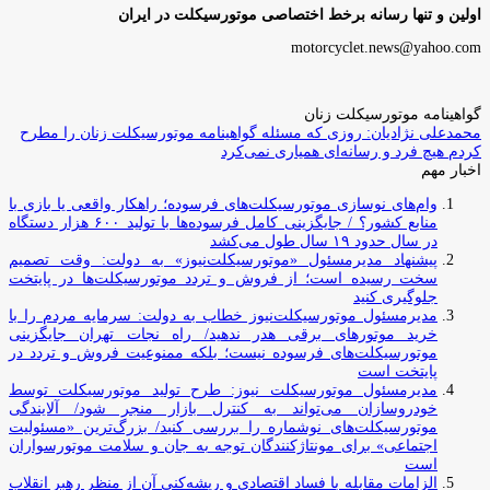
اولین و تنها رسانه برخط اختصاصی موتورسیکلت در ایران
motorcyclet.news@yahoo.com
گواهینامه موتورسیکلت زنان
محمدعلی نژادیان: روزی که مسئله گواهینامه موتورسیکلت زنان را مطرح
کردم هیچ فرد و رسانه‌ای همیاری نمی‌کرد
اخبار مهم
وام‌های نوسازی موتورسیکلت‌های فرسوده؛ راهکار واقعی یا بازی با
منابع کشور؟ / جایگزینی کامل فرسوده‌ها با تولید ۶۰۰ هزار دستگاه
در سال حدود ۱۹ سال طول می‌کشد
پیشنهاد مدیرمسئول «موتورسیکلت‌نیوز» به دولت: وقت تصمیم
سخت رسیده است؛ از فروش و تردد موتورسیکلت‌ها در پایتخت
جلوگیری کنید
مدیرمسئول موتورسیکلت‌نیوز خطاب به دولت: سرمایه مردم را با
خرید موتورهای برقی هدر ندهید/ راه نجات تهران جایگزینی
موتورسیکلت‌های فرسوده نیست؛ بلکه ممنوعیت فروش و تردد در
پایتخت است
مدیرمسئول موتورسیکلت نیوز: طرح تولید موتورسیکلت توسط
خودروسازان می‌تواند به کنترل بازار منجر شود/ آلایندگی
موتورسیکلت‌های نوشماره را بررسی کنید/ بزرگ‌ترین «مسئولیت
اجتماعی» برای مونتاژکنندگان توجه به جان و سلامت موتورسواران
است
الزامات مقابله با فساد اقتصادی و ریشه‌کنی آن از منظر رهبر انقلاب