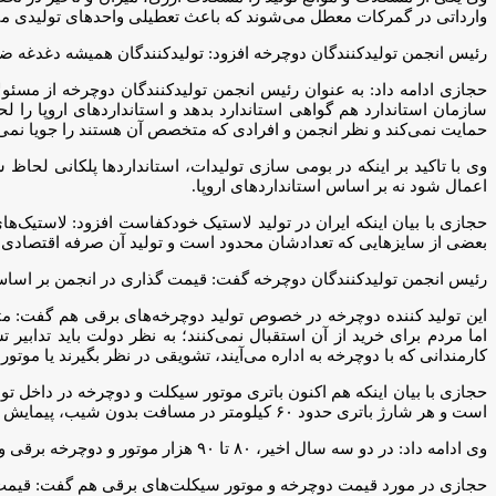
وارداتی در گمرکات معطل می‌شوند که باعث تعطیلی واحد‌های تولیدی م
رئیس انجمن تولیدکنندگان دوچرخه افزود: تولیدکنندگان همیشه دغدغه ضع
حجازی ادامه داد: به عنوان رئیس انجمن تولیدکنندگان دوچرخه از مسئولان
سازمان استاندارد هم گواهی استاندارد بدهد و استاندارد‌های اروپا را لح
حمایت نمی‌کند و نظر انجمن و افرادی که متخصص آن هستند را جویا نمی
وی با تاکید بر اینکه در بومی سازی تولیدات، استاندارد‌ها پلکانی لحا
اعمال شود نه بر اساس استاندارد‌های اروپا.
حجازی با بیان اینکه ایران در تولید لاستیک خودکفاست افزود: لاستیک‌
بعضی از سایز‌هایی که تعدادشان محدود است و تولید آن صرفه اقتصادی ن
رئیس انجمن تولیدکنندگان دوچرخه گفت: قیمت گذاری در انجمن بر اساس قیمت تمام شده و سود ۱۵ 
این تولید کننده دوچرخه در خصوص تولید دوچرخه‌های برقی هم گفت: متاس
اما مردم برای خرید از آن استقبال نمی‌کنند؛ به نظر دولت باید تدابیر 
کارمندانی که با دوچرخه به اداره می‌آیند، تشویقی در نظر بگیرند یا موتور
است و هر شارژ باتری حدود ۶۰ کیلومتر در مسافت بدون شیب، پیمایش دارد.
وی ادامه داد: در دو سه سال اخیر، ۸۰ تا ۹۰ هزار موتور و دوچرخه برقی وارد کشور شده که از خرید آن استقبال نشده و هم اکنون به خاطر انبار شدن، باطری‌های آن خراب شده است.
حجازی در مورد قیمت دوچرخه و موتور سیکلت‌های برقی هم گفت: قیمت دوچرخه از ۲۰ تا ۶۰ میلیون تومان و موتور سیکلت هم از ۶۰ میلیون تا