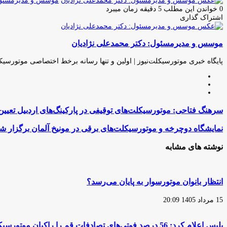
موسس و مدیرمسئول:
0
خواندن این مطلب 5 دقیقه زمان میبرد
اشتراک گذاری
چاپ
فیس
توئیتر
واتس
تلگرام
لینکدین
اشتراک
(X)
آپ
بوک
گذاری
موسس و مدیرمسئول: دکتر محمدعلی نژادیان
از
طریق
ایمیل
پایگاه خبری موتورسیکلت‌نیوز | اولین و تنها رسانه برخط اختصاصی موتورسیک
وبسایت
لینکدین
اینستاگرام
سرهنگ
سرهنگ فتاحی: موتورسیکلت‌های توقیفی در پارکینگ‌های اردبیل تعیین
فتاحی:
موتورسیکلت‌های
نمایشگاه
نمایشگاه دوچرخه و موتورسیکلت‌های برقی در مونیخ آلمان برگزار ش
توقیفی
دوچرخه
در
و
نوشته های مشابه
پارکینگ‌های
موتورسیکلت‌های
اردبیل
برقی
تعیین
در
تکلیف
مونیخ
انتظار بانوان موتورسوار به پایان می‌رسد؟
می‌شوند
آلمان
برگزار
15 مرداد 1405 20:09
شد
پلیس اعلام کرد: 56 درصد فوتی‌های تصادفات قم را راکبان موتورسیکلت تشکیل می‌دهند