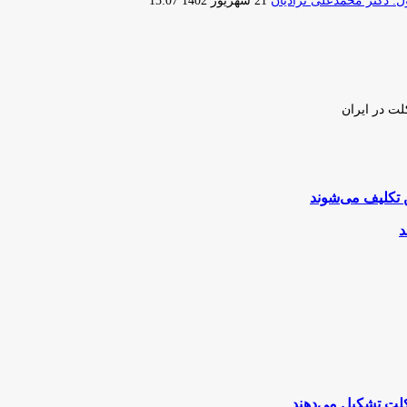
 دکتر محمدعلی نژادیان
21 شهریور 1402 15:07
ایمیل
لت در ایران
 تکلیف می‌شوند
د