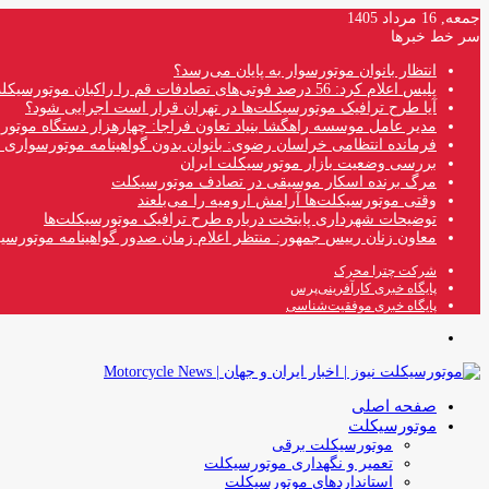
جمعه, 16 مرداد 1405
سر خط خبرها
انتظار بانوان موتورسوار به پایان می‌رسد؟
پلیس اعلام کرد: 56 درصد فوتی‌های تصادفات قم را راکبان موتورسیکلت تشکیل می‌دهند
آیا طرح ترافیک موتورسیکلت‌ها در تهران قرار است اجرایی شود؟
مدیر عامل موسسه راهگشا بنیاد تعاون فراجا: چهارهزار دستگاه موتو
فرمانده انتظامی خراسان رضوی: بانوان بدون گواهینامه موتورسواری ن
بررسی وضعیت بازار موتورسیکلت ایران
مرگ برنده اسکار موسیقی در تصادف موتورسیکلت
وقتی موتورسیکلت‌ها آرامش ارومیه را می‌بلعند
توضیحات شهرداری پایتخت درباره طرح ترافیک موتورسیکلت‌ها
معاون زنان رییس جمهور: منتظر اعلام زمان صدور گواهینامه موتورسی
شرکت چترا محرک
پایگاه خبری کارآفرینی‌پرس
پایگاه خبری موفقیت‌شناسی
منو
صفحه اصلی
موتورسیکلت
موتورسیکلت برقی
تعمیر و نگهداری موتورسیکلت
استانداردهای موتورسیکلت