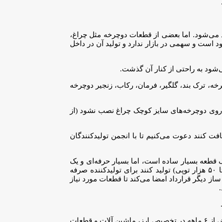
د می‌شود. اما بعضی از قطعات دوچرخه مثل چراغ،
د است و سهمی در بازار ندارد و تولید آن در داخل
ود به راحتی از کنار آن گذشت.
خه، ترک بند، گلگیر، فرمان، رکاب، زنجیر دوچرخه
ت روی دوچرخه‌های سایز کوچک چراغ نصب نشود (از
فت کنند دعوت می‌کنیم تا با انجمن تولیدکنندگان
 قطعه بسیار ساده است، اما بسیار حرفه‌ای و یک
کار تخصصی می‌طلبد، اما با توجه به اینکه بیش از ۱۰۰ مدل دوچرخه در کشور وجود دارد اگر تولید کننده بخواهد توپی‌های آن‌ها را جداگانه (۴۰ تا ۵۰ هزار توپی) تولید کنند برای تولیدکننده صرفه
ساز دیگر قرارداد امضا می‌کند تا قطعات مورد نیاز
وی یکی از مشکلات و موانع تولید را مشکلات ارزی، میزان و تاخیر در تخصیص ارز و ثبت سفارش کالا برشمرد و گفت: گاهی اوقات با تاخیر‌های بیش از ۶ ماهه در تخصیص ارز، ماشین آلات و قطعات