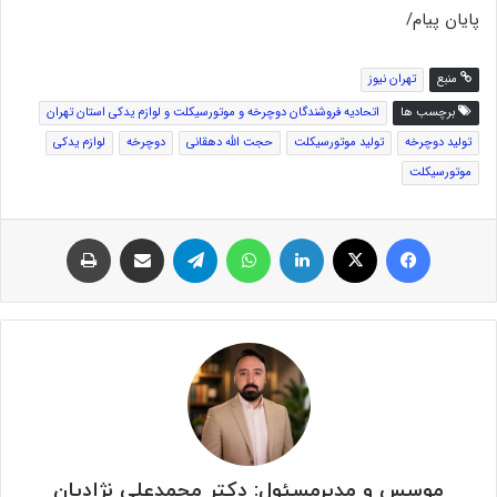
پایان پیام/
منبع
تهران نیوز
برچسب ها
اتحادیه فروشندگان دوچرخه و موتورسیکلت و لوازم یدکی استان تهران
تولید دوچرخه
تولید موتورسیکلت
حجت الله دهقانی
دوچرخه
لوازم یدکی
موتورسیکلت
فیس بوک
توئیتر (X)
لینکدین
واتس آپ
تلگرام
اشتراک گذاری از طریق ایمیل
چاپ
موسس و مدیرمسئول: دکتر محمدعلی نژادیان