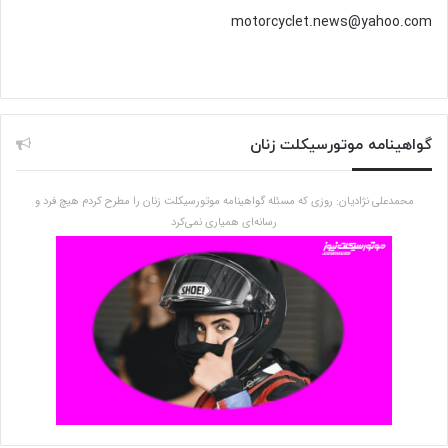
motorcyclet.news@yahoo.com
گواهینامه موتورسیکلت زنان
محمدعلی نژادیان: روزی که مسئله گواهینامه موتورسیکلت زنان را مطرح کردم هیچ فرد و
رسانه‌ای همیاری نمی‌کرد