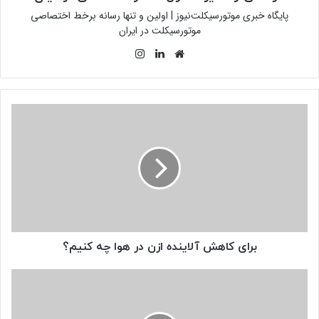
پایگاه خبری موتورسیکلت‌نیوز | اولین و تنها رسانه برخط اختصاصی
موتورسیکلت در ایران
وبسایت
لینکدین
اینستاگرام
برای
کاهش
آلاینده
ازن
در
هوا
چه
کنیم؟
برای کاهش آلاینده ازن در هوا چه کنیم؟
آمار
تولید
موتورسیکلت