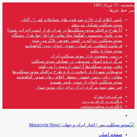
پنجشنبه, 15 مرداد 1405
سر خط خبرها
پلیس اعلام کرد: 56 درصد فوتی‌های تصادفات قم را راکبان
موتورسیکلت تشکیل می‌دهند
آیا طرح ترافیک موتورسیکلت‌ها در تهران قرار است اجرایی شود؟
مدیر عامل موسسه راهگشا بنیاد تعاون فراجا: چهارهزار دستگاه
موتورسیکلت روزانه در کشور تعویض پلاک می شود
فرمانده انتظامی خراسان رضوی: بانوان بدون گواهینامه
موتورسواری نکنند
بررسی وضعیت بازار موتورسیکلت ایران
مرگ برنده اسکار موسیقی در تصادف موتورسیکلت
وقتی موتورسیکلت‌ها آرامش ارومیه را می‌بلعند
توضیحات شهرداری پایتخت درباره طرح ترافیک موتورسیکلت‌ها
معاون زنان رییس جمهور: منتظر اعلام زمان صدور گواهینامه
موتورسیکلت بانوان از سوی پلیس هستیم
خبر مهم بیمه مرکزی ایران برای زنان موتورسوار
شرکت چترا محرک
پایگاه خبری کارآفرینی‌پرس
پایگاه خبری موفقیت‌شناسی
منو
صفحه اصلی