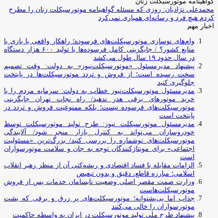
گواهینامه موتورسیکلت زنان
محمدعلی نژادیان: روزی که مسئله گواهینامه موتورسیکلت زنان را مطرح
کردم هیچ فرد و رسانه‌ای همیاری نمی‌کرد
اخبار مهم
وام‌های نوسازی موتورسیکلت‌های فرسوده؛ راهکار واقعی یا بازی با
منابع کشور؟ / جایگزینی کامل فرسوده‌ها با تولید ۶۰۰ هزار دستگاه
در سال حدود ۱۹ سال طول می‌کشد
پیشنهاد مدیرمسئول «موتورسیکلت‌نیوز» به دولت: وقت تصمیم
سخت رسیده است؛ از فروش و تردد موتورسیکلت‌ها در پایتخت
جلوگیری کنید
مدیرمسئول موتورسیکلت‌نیوز خطاب به دولت: سرمایه مردم را با
خرید موتورهای برقی هدر ندهید/ راه نجات تهران جایگزینی
موتورسیکلت‌های فرسوده نیست؛ بلکه ممنوعیت فروش و تردد در
پایتخت است
مدیرمسئول موتورسیکلت نیوز: طرح تولید موتورسیکلت توسط
خودروسازان می‌تواند به کنترل بازار منجر شود/ آلایندگی
موتورسیکلت‌های نوشماره را بررسی کنید/ بزرگ‌ترین «مسئولیت
اجتماعی» برای مونتاژکنندگان توجه به جان و سلامت موتورسواران
است
الزامات مقابله با فساد اقتصادی و ریشه‌کنی آن از منظر رهبر انقلاب
اسلامی؛ مبارزه قاطع، دقیق و بدون تبعیض
وزارت صمت مقصر اصلی وضعیت نابسامان خدمات پس از فروش
موتورسیکلت‌هاست
جذاب اما بی‌پشتوانه؛ موتورسیکلت‌های پر زرق‌ و برقی که پشت
موتورسواران را خالی می‌کنند
پیشنهاد طرح ملی تولید موتورسیکلت در ایران به واسطه حاکمیت