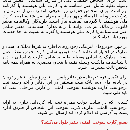
است: برای اشخاص حقیقی، یکی از مدارک شناسایی معتبر مالک
وسیله نقلیه شامل اصل شناسنامه یا کارت ملی هوشمند یا گذرنامه
نیاز است. برای اشخاص حقوقی نیز معرفی نامه رسمی از سازمان یا
شرکت مربوطه با امضاء و مهر مجاز به همراه اصل شناسنامه یا کارت
ملی هوشمند یا گذرنامه نماینده نیاز است. دارندگان وکالتنامه معتبر
قانونی از مالک نیز می توانند با ارائه مدارک شناسایی معتبر شامل
اصل شناسنامه یا کارت ملی هوشمند یا گذرنامه نسبت به اخذ خدمات
مورد نیاز اقدام کنند.
در مورد خودروهای لیزینگی (خودروهای اجاره به شرط تملیک)، اسناد و
مدارک در اختیار استفاده کننده خودرو شامل کارت خودرو ملاک عمل
است. مدارک شناسایی وسیله نقلیه نیز شامل کارت شناسایی خودرو
یا شناسنامه مالکیت وسیله نقلیه یا بنچاق محضری به همراه بیمه نامه
شخص ثالث معتبر می شود.
برای تکمیل فرم تعهدنامه در دفاتر پلیس +۱۰ واریز مبلغ ۱۰ هزار تومان
در پایانه­ های pos بانک ملت مستقر در این دفاتر و اخذ رسید ثبت
درخواست کارت هوشمند سوخت المثنی از کاربر، مراحلی است که
باید طی شود.
کسانی که در سایت دولت همراه ثبت نام کرده‌اند، نیازی به ارائه
درخواست المثنی ندارند. کارت سوخت این اشخاص از طریق اداره
پست به آدرسی که اعلام کرده اند ارسال می شود.
صدور کارت سوخت المثنی چقدر طول می‌کشد؟