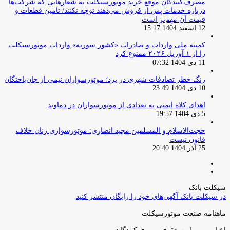
مصرف‌کنندگان موقع خرید موتورسیکلت به شعارهایی که شرکت‌ها
درباره خدمات پس از فروش می‌دهند توجه نکنند/ تامین قطعات و
قیمت آن مهم‌تر است
12 اسفند 1404 15:17
کمیته ملی واردات و صادرات «کشور سوریه» واردات موتورسیکلت
را از ۱ آوریل ۲۰۲۶ ممنوع کرد
11 دی 1404 07:32
زنگ خطر تصادفات شهری در یزد؛ موتورسواران نیمی از جان‌باختگان
10 دی 1404 23:49
اهدای کلاه ایمنی به تعدادی از موتورسواران در دماوند
5 دی 1404 19:57
حجت‌الاسلام و المسلمین مجید انصاری: موتورسواری زنان خلاف
قانون نیست
25 آذر 1404 20:40
صفحه
صفحه
قبلی
بعدی
سیکلت بانک
در سیکلت بانک آگهی‌های خود را رایگان منتشر کنید
ماهنامه صنعت موتورسیکلت