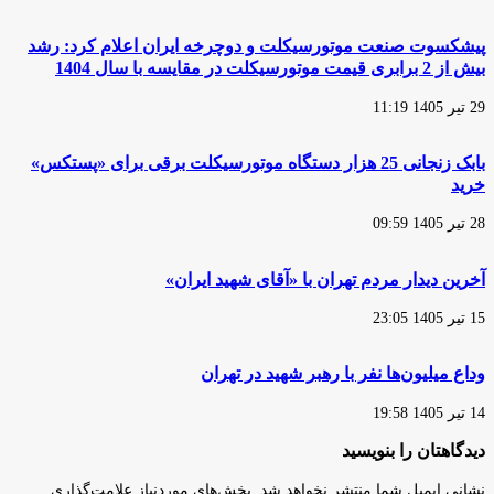
ازای
دوچرخه‌سواری
پول
پیشکسوت صنعت موتورسیکلت و دوچرخه ایران اعلام کرد: رشد
می‌دهند
بیش از 2 برابری قیمت موتورسیکلت در مقایسه با سال 1404
29 تیر 1405 11:19
بابک زنجانی 25 هزار دستگاه موتورسیکلت برقی برای «پستکس»
خرید
28 تیر 1405 09:59
آخرین دیدار مردم تهران با «آقای شهید ایران»
15 تیر 1405 23:05
وداع میلیون‌ها نفر با رهبر شهید در تهران
14 تیر 1405 19:58
دیدگاهتان را بنویسید
نشانی ایمیل شما منتشر نخواهد شد.
بخش‌های موردنیاز علامت‌گذاری