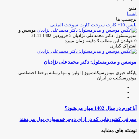
منبع
ایسنا
برچسب ها
پلیس 10+
کارت سوخت
کارت سوخت المثنی
موسس و
ارسال
مدیرمسئول: دکتر محمدعلی نژادیان
5 فروردین 1402 21:11
ایمیل
0
خواندن این مطلب 3 دقیقه زمان میبرد
اشتراک گذاری
چاپ
فیس
توئیتر
واتس
تلگرام
لینکدین
اشتراک
(X)
آپ
بوک
گذاری
موسس و مدیرمسئول: دکتر محمدعلی نژادیان
از
طریق
ایمیل
پایگاه خبری موتورسیکلت‌نیوز | اولین و تنها رسانه برخط اختصاصی
موتورسیکلت در ایران
وبسایت
لینکدین
اینستاگرام
آیا
آیا تورم در سال 1402 مهار می‌شود؟
تورم
در
معرفی
معرفی کشورهایی که در ازای دوچرخه‌سواری پول می‌دهند
سال
کشورهایی
1402
که
نوشته های مشابه
مهار
در
می‌شود؟