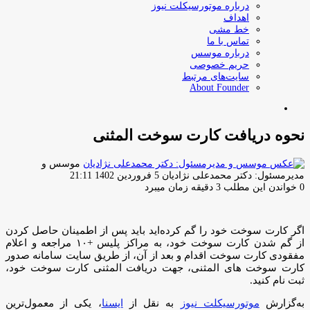
درباره موتورسیکلت نیوز
اهداف
خط مشی
تماس با ما
درباره موسس
حریم خصوصی
سایت‌های مرتبط
About Founder
جستجو
برای
نحوه دریافت کارت سوخت المثنی
موسس و
ارسال
مدیرمسئول: دکتر محمدعلی نژادیان
5 فروردین 1402 21:11
ایمیل
0
خواندن این مطلب 3 دقیقه زمان میبرد
اگر کارت سوخت خود را گم کرده‌اید باید پس از اطمینان حاصل کردن
از گم شدن کارت سوخت خود، به مراکز پلیس +۱۰ مراجعه و اعلام
مفقودی کارت سوخت اقدام و بعد از آن، از طریق سایت سامانه صدور
کارت سوخت های المثنی، جهت دریافت المثنی کارت سوخت خود،
ثبت نام کنید.
به‌گزارش
موتورسیکلت نیوز
به نقل از
ایسنا
، یکی از معمول‌ترین