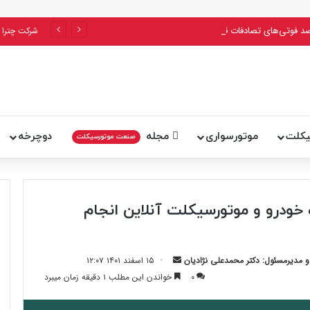
پلیس اعلام کرد: ۵۶ درصد فوتی‌های تصادفات قم را راکبان موتورسیکلت تشکیل می‌دهند
شرکت چترا 
یکلت
موتورسواری
مجله
دوچرخه
صنعت موتورسیکلت
 خودرو و موتورسیکلت آنلاین انجام
ارسال
مدیرمسئول: دکتر محمدعلی نژادیان
۱۵ اسفند ۱۴۰۱ ۱۲:۰۷
ایمیل
۰
خواندن این مطلب ۱ دقیقه زمان میبرد