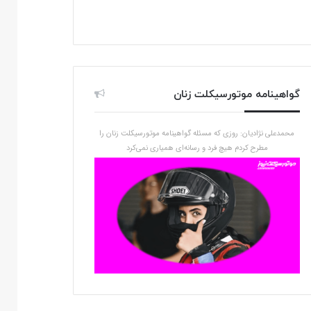
گواهینامه موتورسیکلت زنان
محمدعلی نژادیان: روزی که مسئله گواهینامه موتورسیکلت زنان را
مطرح کردم هیچ فرد و رسانه‌ای همیاری نمی‌کرد