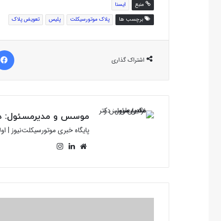
منبع
ایسنا
برچسب ها
پلاک موتورسیکلت
پلیس
تعویض پلاک
اشتراک گذاری
موسس و مدیرمسئول: دک
پایگاه خبری موتورسیکلت‌نیوز | ا
وبسایت
لینکدین
اینستاگرام
گزارش
پایداری