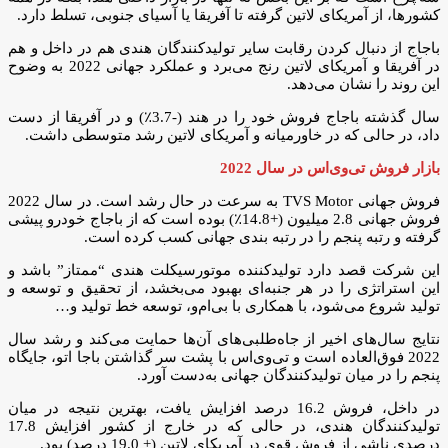
کشورها، از آمریکای لاتین گرفته تا آفریقا یا آسیای جنوبی، تسلط دارد.
باجاج از دنبال کردن رقابت سایر تولیدکنندگان هندی هم در داخل و هم
در آفریقا و آمریکای لاتین رنج می‌برد و عملکرد جهانی 2022 به وضوح
این روند را نشان می‌دهد.
سال گذشته باجاج فروش خود را در هند (-3.7٪) و در آفریقا از دست
داد، در حالی که در خاورمیانه و آمریکای لاتین رشد متوسطی داشت.
بازار فروش تی‌وی‌اس در سال 2022
فروش جهانی TVS Motor به سرعت در حال رشد است. در سال 2022
فروش جهانی 2.8 میلیون (+14.8٪) بوده است که از باجاج خودرو پیشی
گرفته و رتبه پنجم را در رتبه بندی جهانی کسب کرده است.
این شرکت قصد دارد تولیدکننده موتورسیکلت هندی “ممتاز” باشد و
این استراتژی را در هر جنبه‌ای بهبود می‌بخشد، از تحقیق و توسعه و
تولید شروع می‌شود، با همکاری با بی‌ام‌و، توسعه خط تولید و…
نتایج سال‌های اخیر از جاه‌طلبی‌های آن‌ها حمایت می‌کند و رشد سال
2022 فوق‌العاده است و تی‌وی‌اس با پشت سر گذاشتن باجا اتو، جایگاه
پنجم را در میان تولیدکنندگان جهانی به‌دست آورد.
در داخل، فروش 16.2 درصد افزایش یافت، بهترین نتیجه در میان
تولیدکنندگان هندی، در حالی که در خارج از کشور افزایش 17.8
درصدی ناشی از فروش قوی در آمریکای لاتین (+ 19.0 درصد) بود.