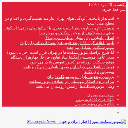
یکشنبه, 18 مرداد 1405
سر خط خبرها
استاندار پایتخت: آلودگی هوای تهران نیازمند تصمیم‌گیری و اقدام در
سطح ملی است
پژوهش تازه درباره خطر آسیب مغزی با اسکوترهای برقی: اسکوتر
برقی، خطرناک‌تر از موتورسیکلت و دوچرخه!
انتظار بانوان موتورسوار به پایان می‌رسد؟
پلیس اعلام کرد: 56 درصد فوتی‌های تصادفات قم را راکبان
موتورسیکلت تشکیل می‌دهند
آیا طرح ترافیک موتورسیکلت‌ها در تهران قرار است اجرایی شود؟
مدیر عامل موسسه راهگشا بنیاد تعاون فراجا: چهارهزار دستگاه
موتورسیکلت روزانه در کشور تعویض پلاک می شود
فرمانده انتظامی خراسان رضوی: بانوان بدون گواهینامه
موتورسواری نکنند
بررسی وضعیت بازار موتورسیکلت ایران
مرگ برنده اسکار موسیقی در تصادف موتورسیکلت
وقتی موتورسیکلت‌ها آرامش ارومیه را می‌بلعند
شرکت چترا محرک
پایگاه خبری کارآفرینی‌پرس
پایگاه خبری موفقیت‌شناسی
منو