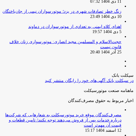
11 دی 1404 07:32
زنگ خطر تصادفات شهری در یزد؛ موتورسواران نیمی از جان‌باختگان
10 دی 1404 23:49
اهدای کلاه ایمنی به تعدادی از موتورسواران در دماوند
5 دی 1404 19:57
حجت‌الاسلام و المسلمین مجید انصاری: موتورسواری زنان خلاف
قانون نیست
25 آذر 1404 20:40
صفحه
صفحه
قبلی
بعدی
سیکلت بانک
در سیکلت بانک آگهی‌های خود را رایگان منتشر کنید
ماهنامه صنعت موتورسیکلت
اخبار مربوط به حقوق مصرف‌کنندگان
مصرف‌کنندگان موقع خرید موتورسیکلت به شعارهایی که شرکت‌ها
درباره خدمات پس از فروش می‌دهند توجه نکنند/ تامین قطعات و
قیمت آن مهم‌تر است
12 اسفند 1404 15:17