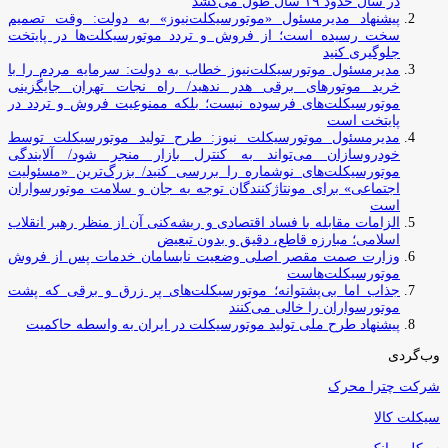
در سال حدود ۱۹ سال طول می‌کشد
پیشنهاد مدیرمسئول «موتورسیکلت‌نیوز» به دولت: وقت تصمیم
سخت رسیده است؛ از فروش و تردد موتورسیکلت‌ها در پایتخت
جلوگیری کنید
مدیرمسئول موتورسیکلت‌نیوز خطاب به دولت: سرمایه مردم را با
خرید موتورهای برقی هدر ندهید/ راه نجات تهران جایگزینی
موتورسیکلت‌های فرسوده نیست؛ بلکه ممنوعیت فروش و تردد در
پایتخت است
مدیرمسئول موتورسیکلت نیوز: طرح تولید موتورسیکلت توسط
خودروسازان می‌تواند به کنترل بازار منجر شود/ آلایندگی
موتورسیکلت‌های نوشماره را بررسی کنید/ بزرگ‌ترین «مسئولیت
اجتماعی» برای مونتاژکنندگان توجه به جان و سلامت موتورسواران
است
الزامات مقابله با فساد اقتصادی و ریشه‌کنی آن از منظر رهبر انقلاب
اسلامی؛ مبارزه قاطع، دقیق و بدون تبعیض
وزارت صمت مقصر اصلی وضعیت نابسامان خدمات پس از فروش
موتورسیکلت‌هاست
جذاب اما بی‌پشتوانه؛ موتورسیکلت‌های پر زرق‌ و برقی که پشت
موتورسواران را خالی می‌کنند
پیشنهاد طرح ملی تولید موتورسیکلت در ایران به واسطه حاکمیت
وب‌گردی
شرکت چترا محرک
سیکلت کالا