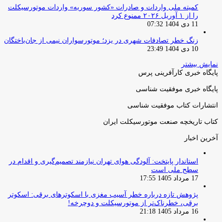
کمیته ملی واردات و صادرات «کشور سوریه» واردات موتورسیکلت
را از ۱ آوریل ۲۰۲۶ ممنوع کرد
11 دی 1404 07:32
زنگ خطر تصادفات شهری در یزد؛ موتورسواران نیمی از جان‌باختگان
10 دی 1404 23:49
نمایش بیشتر
پایگاه خبری کارآفرینی پرس
پایگاه خبری موفقیت شناسی
انتشارات کتاب موفقیت شناسی
کتاب تاریخچه صنعت موتورسیکلت ایران
آخرین اخبار
استاندار پایتخت: آلودگی هوای تهران نیازمند تصمیم‌گیری و اقدام در
سطح ملی است
17 مرداد 1405 17:55
پژوهش تازه درباره خطر آسیب مغزی با اسکوترهای برقی: اسکوتر
برقی، خطرناک‌تر از موتورسیکلت و دوچرخه!
16 مرداد 1405 21:18