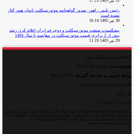
31 تیر 1405 17:23
رئیس پلیس راهور: صدور گواهینامه موتورسیکلت بانوان هنوز آغاز
نشده است
30 تیر 1405 16:14
پیشکسوت صنعت موتورسیکلت و دوچرخه ایران اعلام کرد: رشد
بیش از 2 برابری قیمت موتورسیکلت در مقایسه با سال 1404
29 تیر 1405 11:19
ارتباط با موتورسیکلت نیوز
صندوق پستی:
تهران 565-19575
روایط عمومی و سازمان آگهی‌ها:
09128237336
motorcyclet.news@yahoo.com
کد شامد
1-1-288752-65-0-11
All Rights Reserved, © Copyright 2021 | نشر مطالب با ذکر نام پایگاه خبری موتورسیکلت نیوز
و درج لینک خبر بلامانع است. در غیر اینصورت حق این رسانه برای پیگرد قانونی محفوظ است
طراح سایت: محمدعلی نژادیان | روابط عمومی پایگاه خبری موتورسیکلت‌نیوز:
motorcyclet.news@yahoo.com
اینستاگرام