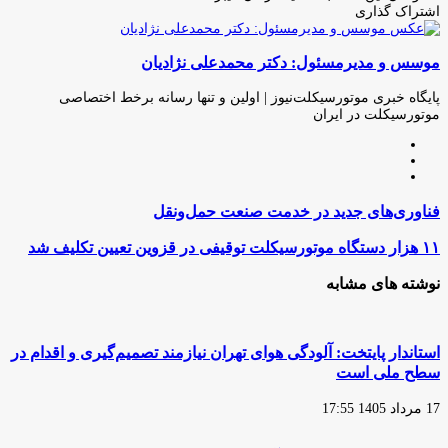
اشتراک گذاری
چاپ
فیس
توئیتر
واتس
تلگرام
لینکدین
اشتراک
(X)
آپ
بوک
گذاری
موسس و مدیرمسئول: دکتر محمدعلی نژادیان
از
طریق
ایمیل
پایگاه خبری موتورسیکلت‌نیوز | اولین و تنها رسانه برخط اختصاصی
موتورسیکلت در ایران
وبسایت
لینکدین
اینستاگرام
فناوری‌های
فناوری‌های جدید در خدمت صنعت حمل‌ونقل
جدید
در
۱۱
۱۱ هزار دستگاه موتورسیکلت توقیفی در قزوین تعیین تکلیف شد
خدمت
هزار
صنعت
دستگاه
نوشته های مشابه
حمل‌ونقل
موتورسیکلت
توقیفی
در
قزوین
استاندار پایتخت: آلودگی هوای تهران نیازمند تصمیم‌گیری و اقدام در
تعیین
سطح ملی است
تکلیف
شد
17 مرداد 1405 17:55