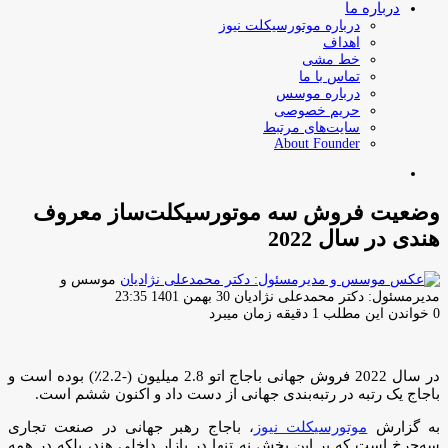
درباره ما
درباره موتورسیکلت نیوز
اهداف
خط مشی
تماس با ما
درباره موسس
حریم خصوصی
سایت‌های مرتبط
About Founder
جستجو
برای
وضعیت فروش سه موتورسیکلت‌ساز معروف
هندی در سال 2022
موسس و
ارسال
مدیرمسئول: دکتر محمدعلی نژادیان
30 بهمن 1401 23:35
ایمیل
0
خواندن این مطلب 1 دقیقه زمان میبرد
در سال 2022 فروش جهانی باجاج اتو 2.8 میلیون (-2.2٪) بوده است و
باجاج یک رتبه در رتبه‌بندی جهانی از دست داد و اکنون ششم است.
به گزارش
موتورسیکلت نیوز
، باجاج رهبر جهانی در صنعت تجاری
سه‌چرخ است که بر این بخش نه تنها در بازار داخلی هند، بلکه در همه