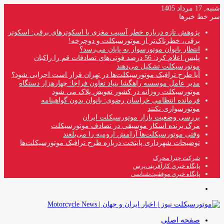
شنبه, 17 مرداد 1405
سر خط خبرها
پژوهش تازه درباره خطر آسیب مغزی با اسکوترهای برقی: اسکوتر
برقی، خطرناک‌تر از موتورسیکلت و دوچرخه!
انتظار بانوان موتورسوار به پایان می‌رسد؟
پلیس اعلام کرد: 56 درصد فوتی‌های تصادفات قم را راکبان
موتورسیکلت تشکیل می‌دهند
آیا طرح ترافیک موتورسیکلت‌ها در تهران قرار است اجرایی شود؟
مدیر عامل موسسه راهگشا بنیاد تعاون فراجا: چهارهزار دستگاه
موتورسیکلت روزانه در کشور تعویض پلاک می شود
فرمانده انتظامی خراسان رضوی: بانوان بدون گواهینامه
موتورسواری نکنند
بررسی وضعیت بازار موتورسیکلت ایران
مرگ برنده اسکار موسیقی در تصادف موتورسیکلت
وقتی موتورسیکلت‌ها آرامش ارومیه را می‌بلعند
توضیحات شهرداری پایتخت درباره طرح ترافیک موتورسیکلت‌ها
شرکت چترا محرک
پایگاه خبری کارآفرینی‌پرس
پایگاه خبری موفقیت‌شناسی
منو
صفحه اصلی