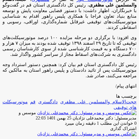
والمسلمین علی مظفری
، رئیس کل دادگستری استان قم در گفت‌وگو
با خبرنگاران، اظهار داشت: با دستور قضایی معاونت پایش و توسعه
منابع بنیاد تعاون فراجا با همکاری پلیس راهور اقدام به شناسایی
موتورسیکلت‌های توقیفی غیرقابل شماره‌گذاری، اوراقی، رسوبی و
اسقاطی کردند.
وی افزود: با برگزاری دو مرحله مزایده ۱۰۰ درصد موتورسیکلت‌های
توقیفی که تا تاریخ ۲۹ اسفند ۱۳۹۸ توقیف شده بودند به میزان ۷ هزار و
۷۰۰ دستگاه و به قیمت کارشناسی شده از سوی کارشناسان رسمی
دادگستری به شرکت‌های اسقاط مجاز از سراسر کشور واگذار شد.
رئیس کل دادگستری استان قم بیان کرد: همچنین دستور استرداد وجه
موتورسیکلت پس از تائید دادستان و پلیس راهور استان به مالکین که
مراجعه می‌کنند، صادر شد.
انتهای پیام/
برچسب ها
حجت‌الاسلام والمسلمین علی مظفری
دادگستری
قم
موتورسیکلت
های توقیفی
موسس و
ارسال
مدیرمسئول: دکتر محمدعلی نژادیان
25 بهمن 1401 22:03
ایمیل
0
خواندن این مطلب 1 دقیقه زمان میبرد
اشتراک گذاری
چاپ
فیس
توئیتر
واتس
تلگرام
لینکدین
اشتراک
(X)
آپ
بوک
گذاری