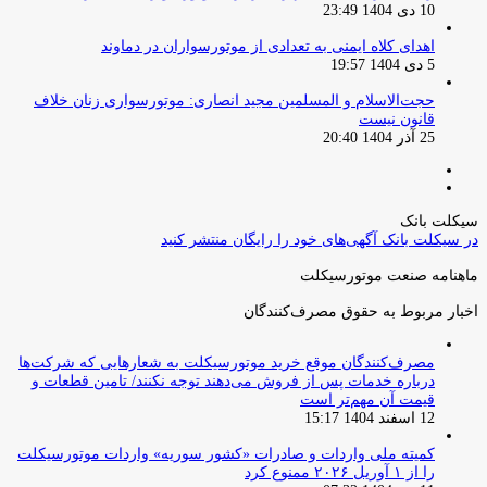
10 دی 1404 23:49
اهدای کلاه ایمنی به تعدادی از موتورسواران در دماوند
5 دی 1404 19:57
حجت‌الاسلام و المسلمین مجید انصاری: موتورسواری زنان خلاف
قانون نیست
25 آذر 1404 20:40
صفحه
صفحه
قبلی
بعدی
سیکلت بانک
در سیکلت بانک آگهی‌های خود را رایگان منتشر کنید
ماهنامه صنعت موتورسیکلت
اخبار مربوط به حقوق مصرف‌کنندگان
مصرف‌کنندگان موقع خرید موتورسیکلت به شعارهایی که شرکت‌ها
درباره خدمات پس از فروش می‌دهند توجه نکنند/ تامین قطعات و
قیمت آن مهم‌تر است
12 اسفند 1404 15:17
کمیته ملی واردات و صادرات «کشور سوریه» واردات موتورسیکلت
را از ۱ آوریل ۲۰۲۶ ممنوع کرد