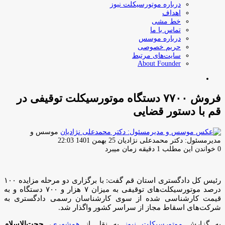
درباره موتورسیکلت نیوز
اهداف
خط مشی
تماس با ما
درباره موسس
حریم خصوصی
سایت‌های مرتبط
About Founder
جستجو
برای
فروش ۷۷۰۰ دستگاه موتورسیکلت توقیفی در
قم با دستور قضایی
موسس و
ارسال
مدیرمسئول: دکتر محمدعلی نژادیان
25 بهمن 1401 22:03
ایمیل
0
خواندن این مطلب 1 دقیقه زمان میبرد
رئیس کل دادگستری استان قم گفت: با برگزاری دو مرحله مزایده ۱۰۰
درصد موتورسیکلت‌های توقیفی به میزان ۷ هزار و ۷۰۰ دستگاه و به
قیمت کارشناسی شده از سوی کارشناسان رسمی دادگستری به
شرکت‌های اسقاط مجاز از سراسر کشور واگذار شد.
به گزارش
موتورسیکلت نیوز
به نقل از
همشهری
،
حجت‌الاسلام