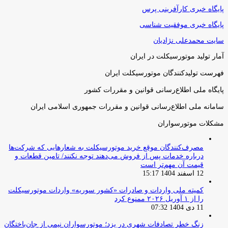
پایگاه خبری کارآفرینی پرس
پایگاه خبری موفقیت شناسی
سایت محمدعلی نژادیان
آمار تولید موتورسیکلت در ایران
فهرست تولیدکنندگان موتورسیکلت ایران
پایگاه ملی اطلاع‌رسانی قوانین و مقررات کشور
سامانه ملی اطلاع‌رسانی قوانین و مقررات جمهوری اسلامی ایران
مشکلات موتورسواران
مصرف‌کنندگان موقع خرید موتورسیکلت به شعارهایی که شرکت‌ها
درباره خدمات پس از فروش می‌دهند توجه نکنند/ تامین قطعات و
قیمت آن مهم‌تر است
12 اسفند 1404 15:17
کمیته ملی واردات و صادرات «کشور سوریه» واردات موتورسیکلت
را از ۱ آوریل ۲۰۲۶ ممنوع کرد
11 دی 1404 07:32
زنگ خطر تصادفات شهری در یزد؛ موتورسواران نیمی از جان‌باختگان