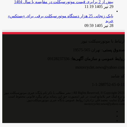
بیش از 2 برابری قیمت موتورسیکلت در مقایسه با سال 1404
29 تیر 1405 11:19
بابک زنجانی 25 هزار دستگاه موتورسیکلت برقی برای «پستکس»
خرید
28 تیر 1405 09:59
ارتباط با موتورسیکلت نیوز
صندوق پستی:
تهران 565-19575
روایط عمومی و سازمان آگهی‌ها:
09128237336
motorcyclet.news@yahoo.com
کد شامد
1-1-288752-65-0-11
All Rights Reserved, © Copyright 2021 | نشر مطالب با ذکر نام پایگاه خبری موتورسیکلت نیوز
و درج لینک خبر بلامانع است. در غیر اینصورت حق این رسانه برای پیگرد قانونی محفوظ است
طراح سایت: محمدعلی نژادیان | روابط عمومی پایگاه خبری موتورسیکلت‌نیوز:
motorcyclet.news@yahoo.com
اینستاگرام
تلگرام
خوراک