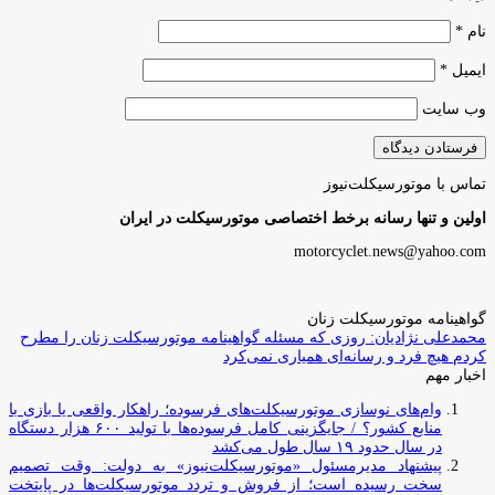
نام
*
ایمیل
*
وب‌ سایت
تماس با موتورسیکلت‌نیوز
اولین و تنها رسانه برخط اختصاصی موتورسیکلت در ایران
motorcyclet.news@yahoo.com
گواهینامه موتورسیکلت زنان
محمدعلی نژادیان: روزی که مسئله گواهینامه موتورسیکلت زنان را مطرح
کردم هیچ فرد و رسانه‌ای همیاری نمی‌کرد
اخبار مهم
وام‌های نوسازی موتورسیکلت‌های فرسوده؛ راهکار واقعی یا بازی با
منابع کشور؟ / جایگزینی کامل فرسوده‌ها با تولید ۶۰۰ هزار دستگاه
در سال حدود ۱۹ سال طول می‌کشد
پیشنهاد مدیرمسئول «موتورسیکلت‌نیوز» به دولت: وقت تصمیم
سخت رسیده است؛ از فروش و تردد موتورسیکلت‌ها در پایتخت