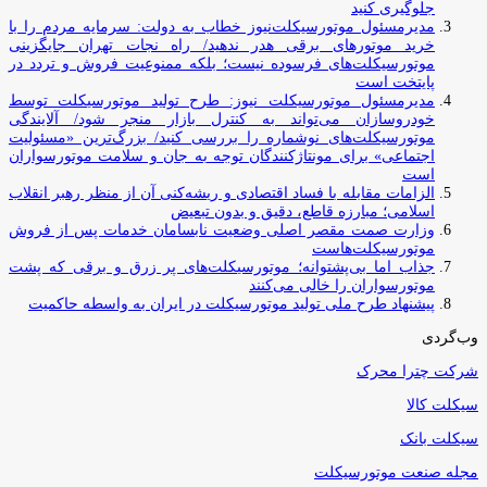
جلوگیری کنید
مدیرمسئول موتورسیکلت‌نیوز خطاب به دولت: سرمایه مردم را با
خرید موتورهای برقی هدر ندهید/ راه نجات تهران جایگزینی
موتورسیکلت‌های فرسوده نیست؛ بلکه ممنوعیت فروش و تردد در
پایتخت است
مدیرمسئول موتورسیکلت نیوز: طرح تولید موتورسیکلت توسط
خودروسازان می‌تواند به کنترل بازار منجر شود/ آلایندگی
موتورسیکلت‌های نوشماره را بررسی کنید/ بزرگ‌ترین «مسئولیت
اجتماعی» برای مونتاژکنندگان توجه به جان و سلامت موتورسواران
است
الزامات مقابله با فساد اقتصادی و ریشه‌کنی آن از منظر رهبر انقلاب
اسلامی؛ مبارزه قاطع، دقیق و بدون تبعیض
وزارت صمت مقصر اصلی وضعیت نابسامان خدمات پس از فروش
موتورسیکلت‌هاست
جذاب اما بی‌پشتوانه؛ موتورسیکلت‌های پر زرق‌ و برقی که پشت
موتورسواران را خالی می‌کنند
پیشنهاد طرح ملی تولید موتورسیکلت در ایران به واسطه حاکمیت
وب‌گردی
شرکت چترا محرک
سیکلت کالا
سیکلت بانک
مجله صنعت موتورسیکلت