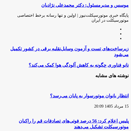
موسس و مدیرمسئول: دکتر محمدعلی نژادیان
از
طریق
ایمیل
پایگاه خبری موتورسیکلت‌نیوز | اولین و تنها رسانه برخط اختصاصی
موتورسیکلت در ایران
وبسایت
لینکدین
اینستاگرام
زیرساخت‌های
زیرساخت‌های تست و آزمون وسایل‌نقلیه برقی در کشور تکمیل
تست
می‌شود
و
آزمون
نانو
نانو فناوری چگونه به کاهش آلودگی هوا کمک می‌کند؟
وسایل‌نقلیه
فناوری
برقی
چگونه
نوشته های مشابه
در
به
کشور
کاهش
تکمیل
آلودگی
می‌شود
هوا
انتظار بانوان موتورسوار به پایان می‌رسد؟
کمک
می‌کند؟
15 مرداد 1405 20:09
پلیس اعلام کرد: 56 درصد فوتی‌های تصادفات قم را راکبان
موتورسیکلت تشکیل می‌دهند