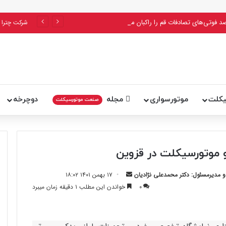
پلیس اعلام کرد: ۵۶ درصد فوتی‌های تصادفات قم را راکبان موتورسیکلت تشکیل می‌دهند
شرکت چترا 
یکلت
موتورسواری
مجله
دوچرخه
صنعت موتورسیکلت
 موتورسیکلت در قزوین
ارسال
مدیرمسئول: دکتر محمدعلی نژادیان
۱۷ بهمن ۱۴۰۱ ۱۸:۰۲
ایمیل
۰
خواندن این مطلب ۱ دقیقه زمان میبرد