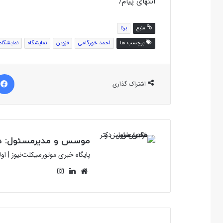
انتهای پیام/
منبع
برنا
برچسب ها
احمد خورگامی
قزوین
نمایشگاه
نمایشگاه
اشتراک گذاری
موسس و مدیرمسئول: دک
پایگاه خبری موتورسیکلت‌نیوز | ا
وبسایت
لینکدین
اینستاگرام