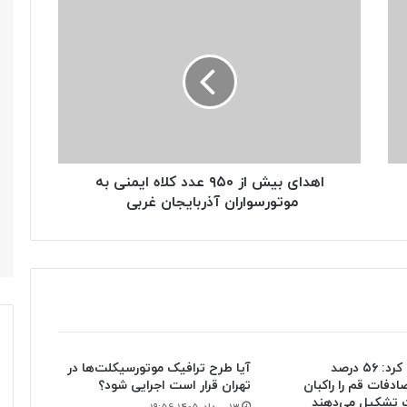
اهدای
بیش
از
۹۵۰
عدد
کلاه
ایمنی
به
موتورسواران
آذربایجان
اهدای بیش از ۹۵۰ عدد کلاه ایمنی به
غربی
موتورسواران آذربایجان غربی
پلیس اعلام کرد: ۵۶ درصد
آیا طرح ترافیک موتورسیکلت‌ها در
دفات قم را راکبان
تهران قرار است اجرایی شود؟
 تشکیل می‌دهند