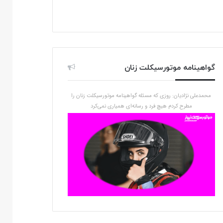
گواهینامه موتورسیکلت زنان
محمدعلی نژادیان: روزی که مسئله گواهینامه موتورسیکلت زنان را
مطرح کردم هیچ فرد و رسانه‌ای همیاری نمی‌کرد