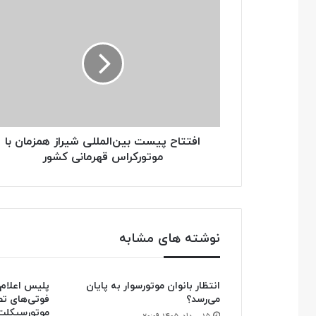
افتتاح
پیست
بین‌المللی
شیراز
همزمان
با
موتورکراس
قهرمانی
کشور
افتتاح پیست بین‌المللی شیراز همزمان با
موتورکراس قهرمانی کشور
نوشته های مشابه
انتظار بانوان موتورسوار به پایان
می‌رسد؟
فوتی‌های تصا
موتورسیکلت