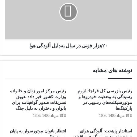
در
سال
به‌دلیل
آلودگی
هوا
۲۰هزار فوتی در سال به‌دلیل آلودگی هوا
نوشته های مشابه
رئیس بازرسی کل فراجا: لزوم
رئیس مرکز امور زنان و خانواده
رسیدگی به وضعیت خودروها و
وزارت کشور خبر داد: تعویق
موتورسیکلت‌های رسوبی در
تشریفات صدور گواهینامه برای
پارکینگ‌ها
بانوان و دختران به دلیل جنگ
19 مرداد 1405 10:36
18 مرداد 1405 13:39
استاندار پایتخت: آلودگی هوای
انتظار بانوان موتورسوار به پایان
تهران نیازمند تصمیم‌گیری و اقدام
می‌رسد؟