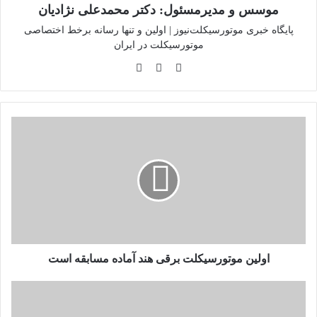
موسس و مدیرمسئول: دکتر محمدعلی نژادیان
پایگاه خبری موتورسیکلت‌نیوز | اولین و تنها رسانه برخط اختصاصی
موتورسیکلت در ایران
وبسایت
لینکدین
اینستاگرام
اولین
موتورسیکلت
برقی
هند
آماده
مسابقه
است
اولین موتورسیکلت برقی هند آماده مسابقه است
۲۰هزار
فوتی