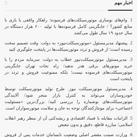
اخبار مهم
وام‌های نوسازی موتورسیکلت‌های فرسوده؛ راهکار واقعی یا بازی با
منابع کشور؟ / جایگزینی کامل فرسوده‌ها با تولید ۶۰۰ هزار دستگاه در
سال حدود ۱۹ سال طول می‌کشد
پیشنهاد مدیرمسئول «موتورسیکلت‌نیوز» به دولت: وقت تصمیم سخت
رسیده است؛ از فروش و تردد موتورسیکلت‌ها در پایتخت جلوگیری کنید
مدیرمسئول موتورسیکلت‌نیوز خطاب به دولت: سرمایه مردم را با
خرید موتورهای برقی هدر ندهید/ راه نجات تهران جایگزینی
موتورسیکلت‌های فرسوده نیست؛ بلکه ممنوعیت فروش و تردد در
پایتخت است
مدیرمسئول موتورسیکلت نیوز: طرح تولید موتورسیکلت توسط
خودروسازان می‌تواند به کنترل بازار منجر شود/ آلایندگی
موتورسیکلت‌های نوشماره را بررسی کنید/ بزرگ‌ترین «مسئولیت
اجتماعی» برای مونتاژکنندگان توجه به جان و سلامت موتورسواران است
الزامات مقابله با فساد اقتصادی و ریشه‌کنی آن از منظر رهبر انقلاب
اسلامی؛ مبارزه قاطع، دقیق و بدون تبعیض
وزارت صمت مقصر اصلی وضعیت نابسامان خدمات پس از فروش