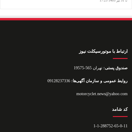
31 تیر 1405 17:23
ارتباط با موتورسیکلت نیوز
صندوق پستی:
تهران 565-19575
روایط عمومی و سازمان آگهی‌ها:
09128237336
motorcyclet.news@yahoo.com
کد شامد
1-1-288752-65-0-11