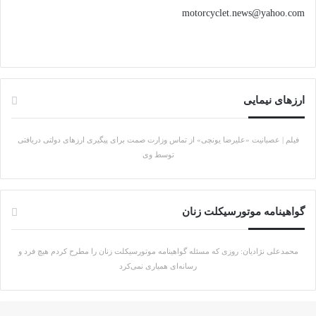
motorcyclet.news@yahoo.com
ارزهای نیمایی
فیلم | عصبانیت «علیرضا یونچی» از تماس وزارت صمت برای پیگیری ارزهای دولتی دریافتی
توسط وی
گواهینامه موتورسیکلت زنان
محمدعلی نژادیان: روزی که مسئله گواهینامه موتورسیکلت زنان را مطرح کردم هیچ فرد و
رسانه‌ای همیاری نمی‌کرد