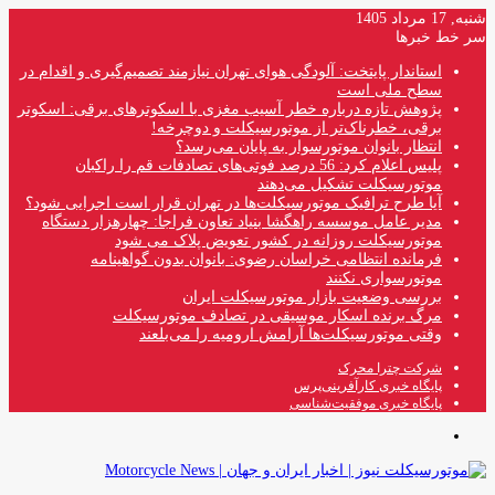
شنبه, 17 مرداد 1405
سر خط خبرها
استاندار پایتخت: آلودگی هوای تهران نیازمند تصمیم‌گیری و اقدام در
سطح ملی است
پژوهش تازه درباره خطر آسیب مغزی با اسکوترهای برقی: اسکوتر
برقی، خطرناک‌تر از موتورسیکلت و دوچرخه!
انتظار بانوان موتورسوار به پایان می‌رسد؟
پلیس اعلام کرد: 56 درصد فوتی‌های تصادفات قم را راکبان
موتورسیکلت تشکیل می‌دهند
آیا طرح ترافیک موتورسیکلت‌ها در تهران قرار است اجرایی شود؟
مدیر عامل موسسه راهگشا بنیاد تعاون فراجا: چهارهزار دستگاه
موتورسیکلت روزانه در کشور تعویض پلاک می شود
فرمانده انتظامی خراسان رضوی: بانوان بدون گواهینامه
موتورسواری نکنند
بررسی وضعیت بازار موتورسیکلت ایران
مرگ برنده اسکار موسیقی در تصادف موتورسیکلت
وقتی موتورسیکلت‌ها آرامش ارومیه را می‌بلعند
شرکت چترا محرک
پایگاه خبری کارآفرینی‌پرس
پایگاه خبری موفقیت‌شناسی
منو