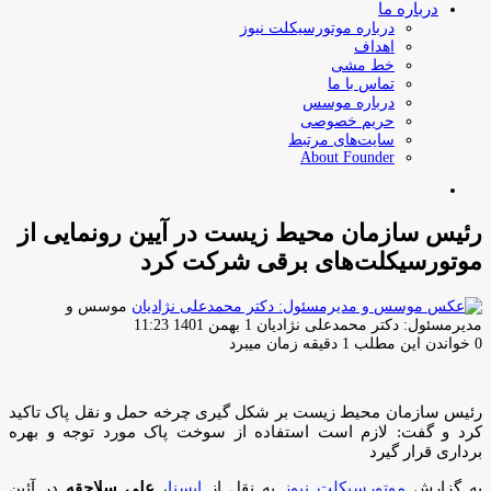
درباره ما
درباره موتورسیکلت نیوز
اهداف
خط مشی
تماس با ما
درباره موسس
حریم خصوصی
سایت‌های مرتبط
About Founder
جستجو
برای
رئیس سازمان محیط زیست در آیین رونمایی از
موتورسیکلت‌های برقی شرکت کرد
موسس و
ارسال
مدیرمسئول: دکتر محمدعلی نژادیان
1 بهمن 1401 11:23
ایمیل
0
خواندن این مطلب 1 دقیقه زمان میبرد
رئیس سازمان محیط زیست بر شکل گیری چرخه حمل و نقل پاک تاکید
کرد و گفت: لازم است استفاده از سوخت پاک مورد توجه و بهره
برداری قرار گیرد
به گزارش
موتورسیکلت نیوز
به نقل از
ایسنا
،
علی سلاجقه
در آئین