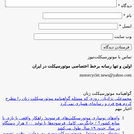
دیدگاه
*
نام
*
ایمیل
*
وب‌ سایت
تماس با موتورسیکلت‌نیوز
اولین و تنها رسانه برخط اختصاصی موتورسیکلت در ایران
motorcyclet.news@yahoo.com
گواهینامه موتورسیکلت زنان
محمدعلی نژادیان: روزی که مسئله گواهینامه موتورسیکلت زنان را مطرح
کردم هیچ فرد و رسانه‌ای همیاری نمی‌کرد
اخبار مهم
وام‌های نوسازی موتورسیکلت‌های فرسوده؛ راهکار واقعی یا بازی با
منابع کشور؟ / جایگزینی کامل فرسوده‌ها با تولید ۶۰۰ هزار دستگاه
در سال حدود ۱۹ سال طول می‌کشد
پیشنهاد مدیرمسئول «موتورسیکلت‌نیوز» به دولت: وقت تصمیم