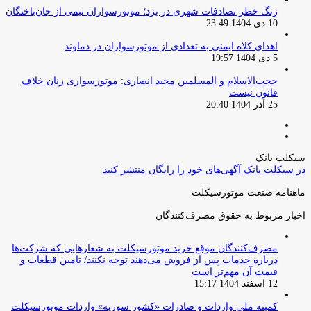
زنگ خطر تصادفات شهری در یزد؛ موتورسواران نیمی از جان‌باختگان
10 دی 1404 23:49
اهدای کلاه ایمنی به تعدادی از موتورسواران در دماوند
5 دی 1404 19:57
حجت‌الاسلام و المسلمین مجید انصاری: موتورسواری زنان خلاف
قانون نیست
25 آذر 1404 20:40
صفحه
صفحه
قبلی
بعدی
سیکلت بانک
در سیکلت بانک آگهی‌های خود را رایگان منتشر کنید
ماهنامه صنعت موتورسیکلت
اخبار مربوط به حقوق مصرف‌کنندگان
مصرف‌کنندگان موقع خرید موتورسیکلت به شعارهایی که شرکت‌ها
درباره خدمات پس از فروش می‌دهند توجه نکنند/ تامین قطعات و
قیمت آن مهم‌تر است
12 اسفند 1404 15:17
کمیته ملی واردات و صادرات «کشور سوریه» واردات موتورسیکلت