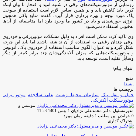
رونمایی از موتورسیکلت‌های برقی در شنبه امید و افتخار با بیان اینکه
کربن باید کاهش یابد و بر همین اساس لازم است استفاده از سوخت
پاک مورد توجه و بهره برداری قرار گیرد، گفت: منابع پاکی همچون
انرژی خورشیدی و باد در کشور ما وجود دارد اما متاسفانه از آن‌ها
به‌خوبی استفاده نمی‌شود.
وی تاکید کرد: ممکن است افراد به دلیل مشکلات موتوربرقی و خودروی
برقی چندان رغبتی به استفاده از آن نداشته باشند اما باید این چرخه
شکل گیرد و به عنوان الگوی مناسب استفاده از خودروی پاک، اتوبوس
و موتورسیکلت‌هایی که میزان آلایندگی‌شان چند برابر کمتر از دیگر
وسایل نقلیه است، توسعه یابد.
انتهای پیام/
منبع
ایسنا
برچسب ها
حمل و نقل پاک
سازمان محیط زیست
علی سلاجقه
موتور برقی
موتورسیکلت الکتریکى
موسس و
ارسال
مدیرمسئول: دکتر محمدعلی نژادیان
1 بهمن 1401 11:23
ایمیل
0
خواندن این مطلب 1 دقیقه زمان میبرد
اشتراک گذاری
چاپ
فیس
توئیتر
واتس
تلگرام
لینکدین
اشتراک
(X)
آپ
بوک
گذاری