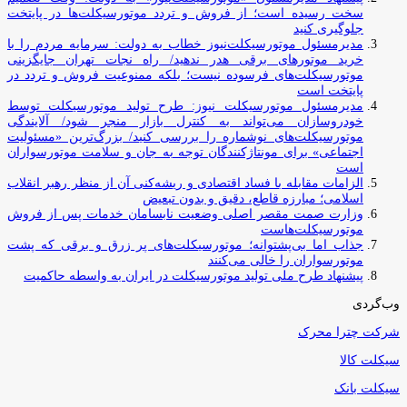
سخت رسیده است؛ از فروش و تردد موتورسیکلت‌ها در پایتخت
جلوگیری کنید
مدیرمسئول موتورسیکلت‌نیوز خطاب به دولت: سرمایه مردم را با
خرید موتورهای برقی هدر ندهید/ راه نجات تهران جایگزینی
موتورسیکلت‌های فرسوده نیست؛ بلکه ممنوعیت فروش و تردد در
پایتخت است
مدیرمسئول موتورسیکلت نیوز: طرح تولید موتورسیکلت توسط
خودروسازان می‌تواند به کنترل بازار منجر شود/ آلایندگی
موتورسیکلت‌های نوشماره را بررسی کنید/ بزرگ‌ترین «مسئولیت
اجتماعی» برای مونتاژکنندگان توجه به جان و سلامت موتورسواران
است
الزامات مقابله با فساد اقتصادی و ریشه‌کنی آن از منظر رهبر انقلاب
اسلامی؛ مبارزه قاطع، دقیق و بدون تبعیض
وزارت صمت مقصر اصلی وضعیت نابسامان خدمات پس از فروش
موتورسیکلت‌هاست
جذاب اما بی‌پشتوانه؛ موتورسیکلت‌های پر زرق‌ و برقی که پشت
موتورسواران را خالی می‌کنند
پیشنهاد طرح ملی تولید موتورسیکلت در ایران به واسطه حاکمیت
وب‌گردی
شرکت چترا محرک
سیکلت کالا
سیکلت بانک