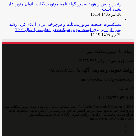
رئیس پلیس راهور: صدور گواهینامه موتورسیکلت بانوان هنوز آغاز
نشده است
30 تیر 1405 16:14
پیشکسوت صنعت موتورسیکلت و دوچرخه ایران اعلام کرد: رشد
بیش از 2 برابری قیمت موتورسیکلت در مقایسه با سال 1404
29 تیر 1405 11:19
ارتباط با موتورسیکلت نیوز
صندوق پستی:
تهران 565-19575
روایط عمومی و سازمان آگهی‌ها:
09128237336
motorcyclet.news@yahoo.com
کد شامد
1-1-288752-65-0-11
All Rights Reserved, © Copyright 2021 | نشر مطالب با ذکر نام پایگاه خبری موتورسیکلت نیوز
و درج لینک خبر بلامانع است. در غیر اینصورت حق این رسانه برای پیگرد قانونی محفوظ است
طراح سایت: محمدعلی نژادیان | روابط عمومی پایگاه خبری موتورسیکلت‌نیوز:
motorcyclet.news@yahoo.com
اینستاگرام
تلگرام