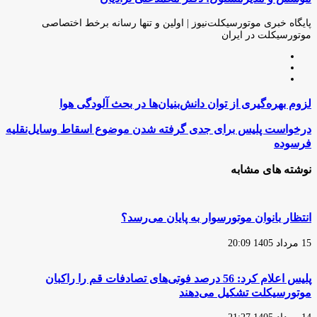
طریق
ایمیل
پایگاه خبری موتورسیکلت‌نیوز | اولین و تنها رسانه برخط اختصاصی
موتورسیکلت در ایران
وبسایت
لینکدین
اینستاگرام
لزوم
لزوم بهره‌گیری از توان دانش‌بنیان‌ها در بحث آلودگی هوا
بهره‌گیری
از
درخواست
درخواست پلیس برای جدی گرفته شدن موضوع اسقاط وسایل‌نقلیه
توان
پلیس
فرسوده
دانش‌بنیان‌ها
برای
در
جدی
نوشته های مشابه
بحث
گرفته
آلودگی
شدن
هوا
موضوع
اسقاط
انتظار بانوان موتورسوار به پایان می‌رسد؟
وسایل‌نقلیه
فرسوده
15 مرداد 1405 20:09
پلیس اعلام کرد: 56 درصد فوتی‌های تصادفات قم را راکبان
موتورسیکلت تشکیل می‌دهند