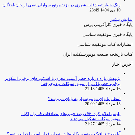
زنگ خطر تصادفات شهری در یزد؛ موتورسواران نیمی از جان‌باختگان
10 دی 1404 23:49
نمایش بیشتر
پایگاه خبری کارآفرینی پرس
پایگاه خبری موفقیت شناسی
انتشارات کتاب موفقیت شناسی
کتاب تاریخچه صنعت موتورسیکلت ایران
آخرین اخبار
پژوهش تازه درباره خطر آسیب مغزی با اسکوترهای برقی: اسکوتر
برقی، خطرناک‌تر از موتورسیکلت و دوچرخه!
16 مرداد 1405 21:18
انتظار بانوان موتورسوار به پایان می‌رسد؟
15 مرداد 1405 20:09
پلیس اعلام کرد: 56 درصد فوتی‌های تصادفات قم را راکبان
موتورسیکلت تشکیل می‌دهند
14 مرداد 1405 21:27
آیا طرح ترافیک موتورسیکلت‌ها در تهران قرار است اجرایی شود؟