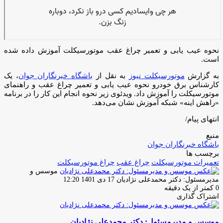
نحوه عیب یابی و تعمیر چراغ عقب موتورسیکلت آموزش داده شده
است.
به گزارش
موتورسیکلت نیوز
به نقل از
باشگاه خبرنگاران جوان
، یک
کارشناس برق خودرو نحوه عیب یابی و تعمیر چراغ عقب و راهنمای
موتورسیکلت را آموزش داد. ویدئوی زیر نحوه انجام این کار را در برنامه
«راهش اینه» شبکه آموزش نشان می‌دهد.
انتهای پیام/
منبع
باشگاه خبرنگاران جوان
برچسب ها
تعمیرات موتورسیکلت
چراغ عقب
چراغ موتورسیکلت
موسس و
ارسال
مدیرمسئول: دکتر محمدعلی نژادیان
17 دی 1401 12:20
ایمیل
0
کمتر از یک دقیقه
اشتراک گذاری
چاپ
فیس
توئیتر
واتس
تلگرام
لینکدین
اشتراک
(X)
آپ
بوک
گذاری
موسس و مدیرمسئول: دکتر محمدعلی نژادیان
از