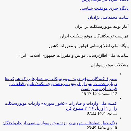
پایگاه خبری موفقیت شناسی
سایت محمدعلی نژادیان
آمار تولید موتورسیکلت در ایران
فهرست تولیدکنندگان موتورسیکلت ایران
پایگاه ملی اطلاع‌رسانی قوانین و مقررات کشور
سامانه ملی اطلاع‌رسانی قوانین و مقررات جمهوری اسلامی ایران
مشکلات موتورسواران
مصرف‌کنندگان موقع خرید موتورسیکلت به شعارهایی که شرکت‌ها
درباره خدمات پس از فروش می‌دهند توجه نکنند/ تامین قطعات و
قیمت آن مهم‌تر است
12 اسفند 1404 15:17
کمیته ملی واردات و صادرات «کشور سوریه» واردات موتورسیکلت
را از ۱ آوریل ۲۰۲۶ ممنوع کرد
11 دی 1404 07:32
زنگ خطر تصادفات شهری در یزد؛ موتورسواران نیمی از جان‌باختگان
10 دی 1404 23:49