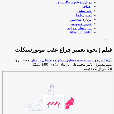
درباره موتورسیکلت نیوز
اهداف
خط مشی
تماس با ما
درباره موسس
حریم خصوصی
سایت‌های مرتبط
About Founder
جستجو
برای
فیلم | نحوه تعمیر چراغ عقب موتورسیکلت
موسس و
ارسال
مدیرمسئول: دکتر محمدعلی نژادیان
17 دی 1401 12:20
ایمیل
0
کمتر از یک دقیقه