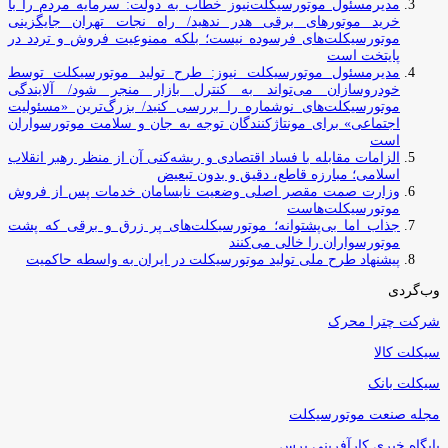
مدیرمسئول موتورسیکلت‌نیوز خطاب به دولت: سرمایه مردم را با
خرید موتورهای برقی هدر ندهید/ راه نجات تهران جایگزینی
موتورسیکلت‌های فرسوده نیست؛ بلکه ممنوعیت فروش و تردد در
پایتخت است
مدیرمسئول موتورسیکلت نیوز: طرح تولید موتورسیکلت توسط
خودروسازان می‌تواند به کنترل بازار منجر شود/ آلایندگی
موتورسیکلت‌های نوشماره را بررسی کنید/ بزرگ‌ترین «مسئولیت
اجتماعی» برای مونتاژکنندگان توجه به جان و سلامت موتورسواران
است
الزامات مقابله با فساد اقتصادی و ریشه‌کنی آن از منظر رهبر انقلاب
اسلامی؛ مبارزه قاطع، دقیق و بدون تبعیض
وزارت صمت مقصر اصلی وضعیت نابسامان خدمات پس از فروش
موتورسیکلت‌هاست
جذاب اما بی‌پشتوانه؛ موتورسیکلت‌های پر زرق‌ و برقی که پشت
موتورسواران را خالی می‌کنند
پیشنهاد طرح ملی تولید موتورسیکلت در ایران به واسطه حاکمیت
وب‌گردی
شرکت چترا محرک
سیکلت کالا
سیکلت بانک
مجله صنعت موتورسیکلت
پایگاه خبری کارآفرینی پرس