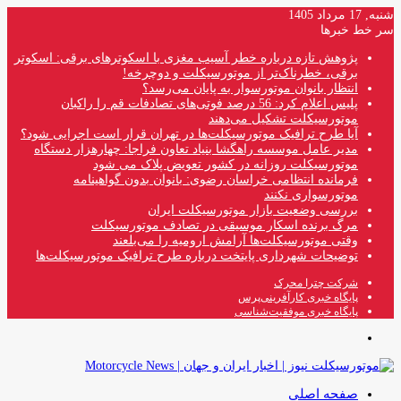
شنبه, 17 مرداد 1405
سر خط خبرها
پژوهش تازه درباره خطر آسیب مغزی با اسکوترهای برقی: اسکوتر
برقی، خطرناک‌تر از موتورسیکلت و دوچرخه!
انتظار بانوان موتورسوار به پایان می‌رسد؟
پلیس اعلام کرد: 56 درصد فوتی‌های تصادفات قم را راکبان
موتورسیکلت تشکیل می‌دهند
آیا طرح ترافیک موتورسیکلت‌ها در تهران قرار است اجرایی شود؟
مدیر عامل موسسه راهگشا بنیاد تعاون فراجا: چهارهزار دستگاه
موتورسیکلت روزانه در کشور تعویض پلاک می شود
فرمانده انتظامی خراسان رضوی: بانوان بدون گواهینامه
موتورسواری نکنند
بررسی وضعیت بازار موتورسیکلت ایران
مرگ برنده اسکار موسیقی در تصادف موتورسیکلت
وقتی موتورسیکلت‌ها آرامش ارومیه را می‌بلعند
توضیحات شهرداری پایتخت درباره طرح ترافیک موتورسیکلت‌ها
شرکت چترا محرک
پایگاه خبری کارآفرینی‌پرس
پایگاه خبری موفقیت‌شناسی
منو
صفحه اصلی