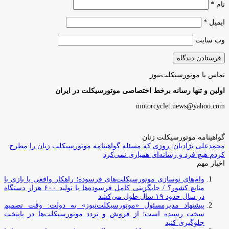
نام
*
ایمیل
*
وب‌ سایت
تماس با موتورسیکلت‌نیوز
اولین و تنها رسانه برخط اختصاصی موتورسیکلت در ایران
motorcyclet.news@yahoo.com
گواهینامه موتورسیکلت زنان
محمدعلی نژادیان: روزی که مسئله گواهینامه موتورسیکلت زنان را مطرح
کردم هیچ فرد و رسانه‌ای همیاری نمی‌کرد
اخبار مهم
وام‌های نوسازی موتورسیکلت‌های فرسوده؛ راهکار واقعی یا بازی با
منابع کشور؟ / جایگزینی کامل فرسوده‌ها با تولید ۶۰۰ هزار دستگاه
در سال حدود ۱۹ سال طول می‌کشد
پیشنهاد مدیرمسئول «موتورسیکلت‌نیوز» به دولت: وقت تصمیم
سخت رسیده است؛ از فروش و تردد موتورسیکلت‌ها در پایتخت
جلوگیری کنید