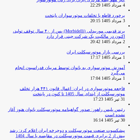
4 مرداد 1405 22:29
برخورد قاطع با تخلفات موتورسواران پایتخت
3 مرداد 1405 20:15
برند قدیمی موربیدلی (Morbidelli) پس از ۴۰ سال توقف تولید،
اکنون در مالکیت یک شرکت چینی قرار دارد
2 مرداد 1405 20:42
بررسی بازار موتورسیکلت ایران
1 مرداد 1405 17:17
آموزش موتورسواری به بانوان توسط مربیان فدراسیون انجام
می‌گیرد
1 مرداد 1405 17:04
فاجعه موتورسواری در ایران: اعمال قانون ۴۴۱ هزار تخلف
موتورسیکلت از ابتدای سال 1405 تا کنون در پایتخت
31 تیر 1405 17:23
رئیس پلیس راهور: صدور گواهینامه موتورسیکلت بانوان هنوز آغاز
نشده است
30 تیر 1405 16:14
پیشکسوت صنعت موتورسیکلت و دوچرخه ایران اعلام کرد: رشد
بیش از 2 برابری قیمت موتورسیکلت در مقایسه با سال 1404