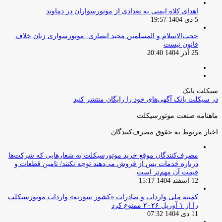
اهدای کلاه ایمنی به تعدادی از موتورسواران در دماوند
5 دی 1404 19:57
حجت‌الاسلام و المسلمین مجید انصاری: موتورسواری زنان خلاف
قانون نیست
25 آذر 1404 20:40
صفحه
صفحه
قبلی
بعدی
سیکلت بانک
در سیکلت بانک آگهی‌های خود را رایگان منتشر کنید
ماهنامه صنعت موتورسیکلت
اخبار مربوط به حقوق مصرف‌کنندگان
مصرف‌کنندگان موقع خرید موتورسیکلت به شعارهایی که شرکت‌ها
درباره خدمات پس از فروش می‌دهند توجه نکنند/ تامین قطعات و
قیمت آن مهم‌تر است
12 اسفند 1404 15:17
کمیته ملی واردات و صادرات «کشور سوریه» واردات موتورسیکلت
را از ۱ آوریل ۲۰۲۶ ممنوع کرد
11 دی 1404 07:32