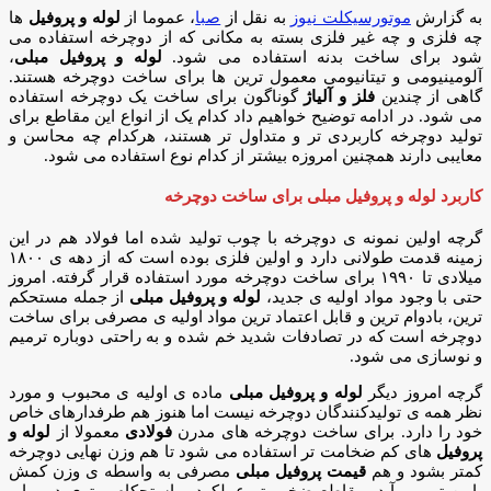
به گزارش
موتورسیکلت نیوز
به نقل از
صبا
، عموما از
لوله و پروفیل
ها
چه فلزی و چه غیر فلزی بسته به مکانی که از دوچرخه استفاده می
شود برای ساخت بدنه استفاده می شود.
لوله و پروفیل مبلی
،
آلومینیومی و تیتانیومی معمول ترین ها برای ساخت دوچرخه هستند.
گاهی از چندین
فلز و آلیاژ
گوناگون برای ساخت یک دوچرخه استفاده
می شود. در ادامه توضیح خواهیم داد کدام یک از انواع این مقاطع برای
تولید دوچرخه کاربردی تر و متداول تر هستند، هرکدام چه محاسن و
معایبی دارند همچنین امروزه بیشتر از کدام نوع استفاده می شود.
کاربرد لوله و پروفیل مبلی برای ساخت دوچرخه
گرچه اولین نمونه ی دوچرخه با چوب تولید شده اما فولاد هم در این
زمینه قدمت طولانی دارد و اولین فلزی بوده است که از دهه ی ۱۸۰۰
میلادی تا ۱۹۹۰ برای ساخت دوچرخه مورد استفاده قرار گرفته. امروز
حتی با وجود مواد اولیه ی جدید،
لوله و پروفیل مبلی
از جمله مستحکم
ترین، بادوام ترین و قابل اعتماد ترین مواد اولیه ی مصرفی برای ساخت
دوچرخه است که در تصادفات شدید خم شده و به راحتی دوباره ترمیم
و نوسازی می شود.
گرچه امروز دیگر
لوله و پروفیل مبلی
ماده ی اولیه ی محبوب و مورد
نظر همه ی تولیدکنندگان دوچرخه نیست اما هنوز هم طرفدارهای خاص
خود را دارد. برای ساخت دوچرخه های مدرن
فولادی
معمولا از
لوله و
پروفیل
های کم ضخامت تر استفاده می شود تا هم وزن نهایی دوچرخه
کمتر بشود و هم
قیمت پروفیل مبلی
مصرفی به واسطه ی وزن کمش