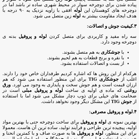
پیاده شدن برای دوچرخه سوار در محیط شهری ساده تر باشد اما در
دوچرخه های کوهستان این
لوله
افقی با زاویه نزدیک به ۹۰ درجه با
هدف ایجاد مقاومت بیشتر به
لوله
زین متصل می شود.
۳.کیفیت جوش و اتصالات:
سه راه مفید و کاربردی برای متصل کردن
لوله و پروفیل
بدنه ی
دوچرخه وجود دارد.
با
جوشکاری
به هم متصل بشوند.
با نقره و برنج قطعات به هم لحیم بشوند.
از بست و اتصالات استفاده بشود.
هرکدام از این روش ها که اشاره کردیم طرفداران خاص خود را دارند.
اغلب از
جوشکاری TIG
برای این منظور استفاده می شود که هم
ارزان قیمت است و هم جوش سخت و پایداری به وجود می آورد.
ورق
روغنی
که ماده ی اولیه ی ساخت
لوله و پروفیل مبلی
است در
ضخامت های خیلی برای ذوب دچار مشکل می شود اما با استفاده
از
جوش TIG
این مشکل دیگر وجود نخواهد داشت.
۴.لوله و پروفیل مصرفی:
بهترین نمونه ی
لوله و پروفیل
برای ساخت دوچرخه حتی با بهترین مواد
اولیه، پیچیده ترین طراحی و فرآیند تولید، ساده ترین آن هاست. معمولا
برای این منظور،
لوله و پروفیل
ها به صورت صاف و با کمترین انحنا و
خم مورد استفاده قرار می گیرند و از
جوشکاری
برای ایجاد اتصال بین