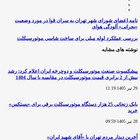
لینکدین
اینستاگرام
نامه
نامه اعضای شورای شهر تهران به سران قوا در مورد وضعیت
اعضای
«بحرانی» آلودگی هوای
شورای
شهر
بررسی
بررسی عملکرد لوله مبلی برای ساخت شاسی موتورسیکلت
تهران
عملکرد
به
لوله
نوشته های مشابه
سران
مبلی
قوا
برای
در
ساخت
مورد
شاسی
پیشکسوت صنعت موتورسیکلت و دوچرخه ایران اعلام کرد: رشد
وضعیت
موتورسیکلت
بیش از 2 برابری قیمت موتورسیکلت در مقایسه با سال 1404
«بحرانی»
آلودگی
29 تیر 1405 11:19
هوای
بابک زنجانی 25 هزار دستگاه موتورسیکلت برقی برای «پستکس»
خرید
28 تیر 1405 09:59
آخرین دیدار مردم تهران با «آقای شهید ایران»