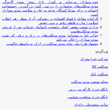
خودروسازان می‌تواند به کنترل بازار منجر شود/ آلایندگی
موتورسیکلت‌های نوشماره را بررسی کنید/ بزرگ‌ترین «مسئولیت
اجتماعی» برای مونتاژکنندگان توجه به جان و سلامت موتورسواران
است
الزامات مقابله با فساد اقتصادی و ریشه‌کنی آن از منظر رهبر انقلاب
اسلامی؛ مبارزه قاطع، دقیق و بدون تبعیض
وزارت صمت مقصر اصلی وضعیت نابسامان خدمات پس از فروش
موتورسیکلت‌هاست
جذاب اما بی‌پشتوانه؛ موتورسیکلت‌های پر زرق‌ و برقی که پشت
موتورسواران را خالی می‌کنند
پیشنهاد طرح ملی تولید موتورسیکلت در ایران به واسطه حاکمیت
وب‌گردی
شرکت چترا محرک
سیکلت کالا
سیکلت بانک
مجله صنعت موتورسیکلت
پایگاه خبری کارآفرینی پرس
پایگاه خبری موفقیت شناسی
سایت محمدعلی نژادیان