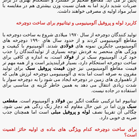
پایین تر می آید. مقاطع ضخیم تر عملکرد و استحکام بهتری در برابر
ضربات شدید دارند اما به همان نسبت وزن بیشتری هم در مقایسه با
سایر مواد اولیه ی مصرفی خواهند داشت.
کاربرد لوله و پروفیل آلومینیومی و تیتانیوم برای ساخت دوچرخه
تولید کنندگان دوچرخه از سال ۱۹۷۰ میلادی شروع به ساخت دوچرخه با
مقاطع آلومینیومی کردند و از حدود سال های ۱۹۹۰ دوچرخه های
آلومینیومی جایگزین نمونه های
فولادی
شدند. آلومینیوم با کیفیت و
ویژگی های منحصر به فردش توجه بسیاری از تولیدکنندگان را جذب
خود کرد. آلومینیوم سبک تر از
فولاد
است، به اندازه ی کافی برای
ساخت دوچرخه استحکام دارد، بسیار فرآیندپذیر است و از همه مهم تر
قیمت مقاطع آلومینیومی نیز چون
قیمت پروفیل سبک
برای تولید
مقرون به صرفه است اما بدنه ی آلومینیومی دوچرخه لرزش هایی که
از ناهمواری های زمین در دوچرخه ایجاد می شود را به دوچرخه سوار با
شدت زیادی انتقال می دهد به همین خاطر گزینه ی مناسبی برای
استفاده در جاده نیست.
تیتانیوم اما ترکیبی شگفت انگیز بین
فولاد
و آلومینیوم است.
مقطعی
سبک
وزن اما در عین حال مقاوم که دچار زنگ زدگی هم نمی شود.
چگالی آن تقریبا نصف
لوله و پروفیل مبلی
است اما همچنان جذب
ضربه ی خوبی دارد.
برای ساخت دوچرخه کدام ویژگی های ماده ی اولیه حائز اهمیت
است؟