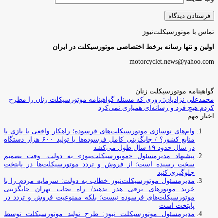
تماس با موتورسیکلت‌نیوز
اولین و تنها رسانه برخط اختصاصی موتورسیکلت در ایران
motorcyclet.news@yahoo.com
گواهینامه موتورسیکلت زنان
محمدعلی نژادیان: روزی که مسئله گواهینامه موتورسیکلت زنان را مطرح
کردم هیچ فرد و رسانه‌ای همیاری نمی‌کرد
اخبار مهم
وام‌های نوسازی موتورسیکلت‌های فرسوده؛ راهکار واقعی یا بازی با
منابع کشور؟ / جایگزینی کامل فرسوده‌ها با تولید ۶۰۰ هزار دستگاه
در سال حدود ۱۹ سال طول می‌کشد
پیشنهاد مدیرمسئول «موتورسیکلت‌نیوز» به دولت: وقت تصمیم
سخت رسیده است؛ از فروش و تردد موتورسیکلت‌ها در پایتخت
جلوگیری کنید
مدیرمسئول موتورسیکلت‌نیوز خطاب به دولت: سرمایه مردم را با
خرید موتورهای برقی هدر ندهید/ راه نجات تهران جایگزینی
موتورسیکلت‌های فرسوده نیست؛ بلکه ممنوعیت فروش و تردد در
پایتخت است
مدیرمسئول موتورسیکلت نیوز: طرح تولید موتورسیکلت توسط