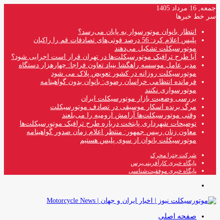
جمعه, 16 مرداد 1405
سر خط خبرها
انتظار بانوان موتورسوار به پایان می‌رسد؟
پلیس اعلام کرد: 56 درصد فوتی‌های تصادفات قم را راکبان
موتورسیکلت تشکیل می‌دهند
آیا طرح ترافیک موتورسیکلت‌ها در تهران قرار است اجرایی شود؟
مدیر عامل موسسه راهگشا بنیاد تعاون فراجا: چهارهزار دستگاه
موتورسیکلت روزانه در کشور تعویض پلاک می شود
فرمانده انتظامی خراسان رضوی: بانوان بدون گواهینامه
موتورسواری نکنند
بررسی وضعیت بازار موتورسیکلت ایران
مرگ برنده اسکار موسیقی در تصادف موتورسیکلت
وقتی موتورسیکلت‌ها آرامش ارومیه را می‌بلعند
توضیحات شهرداری پایتخت درباره طرح ترافیک موتورسیکلت‌ها
معاون زنان رییس جمهور: منتظر اعلام زمان صدور گواهینامه
موتورسیکلت بانوان از سوی پلیس هستیم
شرکت چترا محرک
پایگاه خبری کارآفرینی‌پرس
پایگاه خبری موفقیت‌شناسی
منو
صفحه اصلی