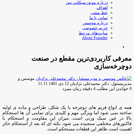
درباره موتورسیکلت نیوز
اهداف
خط مشی
تماس با ما
درباره موسس
حریم خصوصی
سایت‌های مرتبط
About Founder
جستجو
برای
معرفی کاربردی‌ترین مقطع در صنعت
دوچرخه‌سازی
موسس و
ارسال
مدیرمسئول: دکتر محمدعلی نژادیان
12 دی 1401 11:11
ایمیل
0
خواندن این مطلب 4 دقیقه زمان میبرد
همه ی انواع فریم های دوچرخه با یک شکل، طراحی و ماده ی اولیه
ساخته نمی شود اما ویژگی مهم و کلیدی برای تمامی آن ها استحکام
بالا در عین سبک وزنی است. میزان این مقاومت و استحکام با
فاکتورهای مختلفی سنجیده می شود. نکته ای که بعد از استحکام حائز
اهمیت است ظاهر این قطعات مستحکم است.