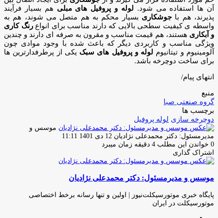
آن ها استفاده می شود.
لوله و پروفیل های مبلی
هم بسیار فرآیند
پذیرند، هم با
جوشکاری
بسیار محکم به هم متصل می شوند، هم به
واسطه ی کیفیت سطحی بالایی که دارند مناسب برای انواع
رنگ کاری
و آبکاری
هستند، هم قیمت مناسب و مقرون به صرفه ای دارند و چندین
ویژگی مناسب و کاربردی دیگر که باعث شده با وجود موادی چون
آلومینیوم و تیتانیوم
لوله و پروفیل های سبک
یکی از پرطرفدارترین ها
برای ساخت دوچرخه باشد.
انتهای پیام/
منبع
گروه صنعتی صبا
برچسب ها
دوچرخه سازی
لوله پروفیل
موسس و
ارسال
مدیرمسئول: دکتر محمدعلی نژادیان
12 دی 1401 11:11
ایمیل
0
خواندن این مطلب 4 دقیقه زمان میبرد
اشتراک گذاری
چاپ
فیس
توئیتر
واتس
تلگرام
لینکدین
اشتراک
(X)
آپ
بوک
گذاری
موسس و مدیرمسئول: دکتر محمدعلی نژادیان
از
طریق
ایمیل
پایگاه خبری موتورسیکلت‌نیوز | اولین و تنها رسانه برخط اختصاصی
موتورسیکلت در ایران
وبسایت