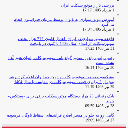
بررسی بازار موتورسیکلت ایران
1 مرداد 1405 17:17
آموزش موتورسواری به بانوان توسط مربیان فدراسیون انجام
می‌گیرد
1 مرداد 1405 17:04
فاجعه موتورسواری در ایران: اعمال قانون ۴۴۱ هزار تخلف
موتورسیکلت از ابتدای سال 1405 تا کنون در پایتخت
31 تیر 1405 17:23
رئیس پلیس راهور: صدور گواهینامه موتورسیکلت بانوان هنوز آغاز
نشده است
30 تیر 1405 16:14
پیشکسوت صنعت موتورسیکلت و دوچرخه ایران اعلام کرد: رشد
بیش از 2 برابری قیمت موتورسیکلت در مقایسه با سال 1404
29 تیر 1405 11:19
بابک زنجانی 25 هزار دستگاه موتورسیکلت برقی برای «پستکس»
خرید
28 تیر 1405 09:59
گامی رو به جلو در مسیر اصلاح فرآیندهای اسقاط ناوگان فرسوده
27 تیر 1405 19:09