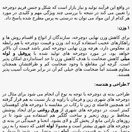
در واقع این فرآیند تولید و نیاز بازار است که شکل و جنس فریم دوچرخه
را تعیین می کند در نتیجه با بررسی چند ویژگی مهم و کلیدی در مورد
هر کدام از این مواد می توان به درستی به پرس مطرح شده پاسخ داد.
۱.وزن:
برای کاهش وزن نهایی دوچرخه، سازندگان از انواع و اقسام روش ها و
راهکارهای عجیب استفاده کرده اند. وزن و قیمت دوچرخه با هم رابطه
ی معکوس دارد، هرچه وزن نهایی دوچرخه کمتر باشد قیمت آن بالاتر
خواهد بود. در مورد دوچرخه های تولید شده با
پروفیل و
لوله
مبلی
کاهش ضخامت با هدف کاهش وزن تا حد استانداردی امکان پذیر
است. گرچه این مقاطع با وجود ضخامت کم و ظرافتشان همچنان
مقاوم هستند اما ضخامت های خیلی کم آن در برابر ضربات آسیب پذیر
هستند.
۲.طراحی و هندسه:
طراحی بدنه ی دوچرخه با توجه به نوع آن انجام می شود برای مثال در
دوچرخه های شهری زین و فرمان با زاویه ی باز نسبت به هم قرار گرفته
اند همچنین فاصله ی زین تا رکاب در مقایسه با دوچرخه های کوهستان
کمتر است. در دوچرخه های شهری از
ورق روغنی
برای ایجاد پوشش
محافظ بر روی زنجیر و ساخت گلگیر هم استفاده می شود تا در
روزهای بارانی مانع از پخش گل و لای بشود. انحنا و خمیدگی در بدنه ی
دوچرخه های شهری بیشتر است و معمولا
لوله
افقی که دسته را به زین
متصل می کند به قسمت پایینی
لوله
زین متصل می شود تا سوار و