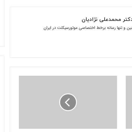
تر محمدعلی نژادیان
ولین و تنها رسانه برخط اختصاصی موتورسیکلت در ایران
نخستین
گام
برخورد
با
فعالیت
غیرمجاز
موتورسیکلت‌ها
در
هتل‌های