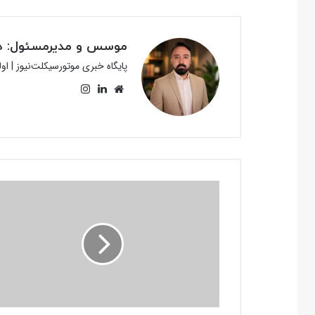
موسس و مدیرمسئول: دک
پایگاه خبری موتورسیکلت‌نیوز | ا
وبسایت
لینکدین
اینستاگرام
پیشنهادها
و
انتقادهای
«ابوالفضل
حجازی»
درباره
صنعت
موتورسیکلت
ایران