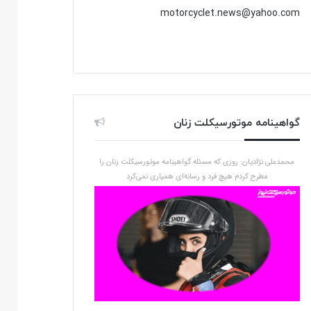
motorcyclet.news@yahoo.com
گواهینامه موتورسیکلت زنان
محمدعلی نژادیان: روزی که مسئله گواهینامه موتورسیکلت زنان را
مطرح کردم هیچ فرد و رسانه‌ای همیاری نمی‌کرد