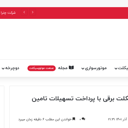
 به پایان می‌رسد؟
شرکت چترا 
یکلت
موتورسواری
مجله
دوچرخه
صنعت موتورسیکلت
خ موتورسیکلت‌ برقی با پرداخت تسهیلات تامین
۰
خواندن این مطلب ۶ دقیقه زمان میبرد