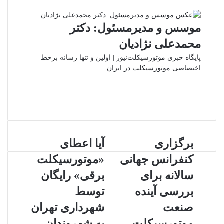
طریق
ایمیل
موسس و مدیرمسئول: دکتر
محمدعلی نژادیان
پایگاه خبری موتورسیکلت‌نیوز | اولین و تنها رسانه برخط
اختصاصی موتورسیکلت در ایران
وبسایت
لینکدین
اینستاگرام
برگزاری
آیا
برگزاری
آیا اعطای
کنفرانس
اعطای
کنفرانس جهانی
«موتورسیکلت
جهانی
«موتورسیکلت
سالانه
برقی»
سالانه برای
برقی» رایگان
برای
رایگان
بررسی آینده
توسط
بررسی
توسط
آینده
شهرداری
صنعت
شهرداری تهران
صنعت
تهران
موتورسیکلت
به شهروندان