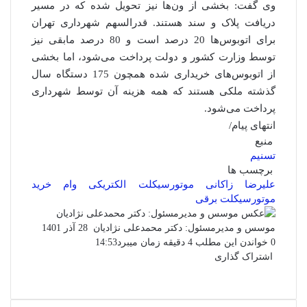
وی گفت: بخشی از ون‌ها نیز تحویل شده که در مسیر
دریافت پلاک و سند هستند. قدرالسهم شهرداری تهران
برای اتوبوس‌ها 20 درصد است و 80 درصد مابقی نیز
توسط وزارت کشور و دولت پرداخت می‌شود، اما بخشی
از اتوبوس‌های خریداری شده همچون 175 دستگاه سال
گذشته ملکی هستند که همه هزینه آن توسط شهرداری
پرداخت می‌شود.
انتهای پیام/
منبع
تسنیم
برچسب ها
علیرضا زاکانی
موتورسیکلت الکتریکی
وام خرید
موتورسیکلت برقی
ارسال
موسس و مدیرمسئول: دکتر محمدعلی نژادیان
28 آذر 1401
ایمیل
0
خواندن این مطلب 4 دقیقه زمان میبرد
14:53
اشتراک گذاری
فیس
توئیتر
واتس
چاپ
لینکدین
تلگرام
اشتراک
(X)
بوک
آپ
گذاری
از