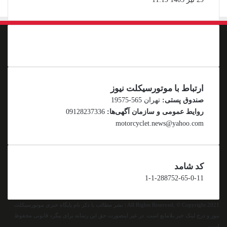
ارتباط با موتورسیکلت نیوز
صندوق پستی:
تهران 565-19575
روایط عمومی و سازمان آگهی‌ها:
09128237336
motorcyclet.news@yahoo.com
کد شامد
1-1-288752-65-0-11
All Rights Reserved, © Copyright 2021 | نشر مطالب با ذکر نام پایگاه خبری موتورسیکلت
نیوز و درج لینک خبر بلامانع است. در غیر اینصورت حق این رسانه برای پیگرد قانونی محفوظ
است