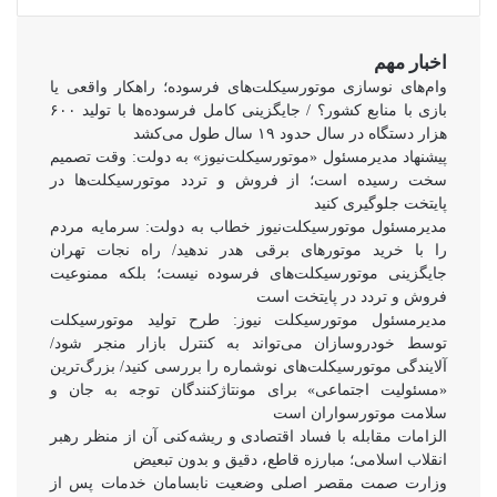
اخبار مهم
وام‌های نوسازی موتورسیکلت‌های فرسوده؛ راهکار واقعی یا
بازی با منابع کشور؟ / جایگزینی کامل فرسوده‌ها با تولید ۶۰۰
هزار دستگاه در سال حدود ۱۹ سال طول می‌کشد
پیشنهاد مدیرمسئول «موتورسیکلت‌نیوز» به دولت: وقت تصمیم
سخت رسیده است؛ از فروش و تردد موتورسیکلت‌ها در
پایتخت جلوگیری کنید
مدیرمسئول موتورسیکلت‌نیوز خطاب به دولت: سرمایه مردم
را با خرید موتورهای برقی هدر ندهید/ راه نجات تهران
جایگزینی موتورسیکلت‌های فرسوده نیست؛ بلکه ممنوعیت
فروش و تردد در پایتخت است
مدیرمسئول موتورسیکلت نیوز: طرح تولید موتورسیکلت
توسط خودروسازان می‌تواند به کنترل بازار منجر شود/
آلایندگی موتورسیکلت‌های نوشماره را بررسی کنید/ بزرگ‌ترین
«مسئولیت اجتماعی» برای مونتاژکنندگان توجه به جان و
سلامت موتورسواران است
الزامات مقابله با فساد اقتصادی و ریشه‌کنی آن از منظر رهبر
انقلاب اسلامی؛ مبارزه قاطع، دقیق و بدون تبعیض
وزارت صمت مقصر اصلی وضعیت نابسامان خدمات پس از