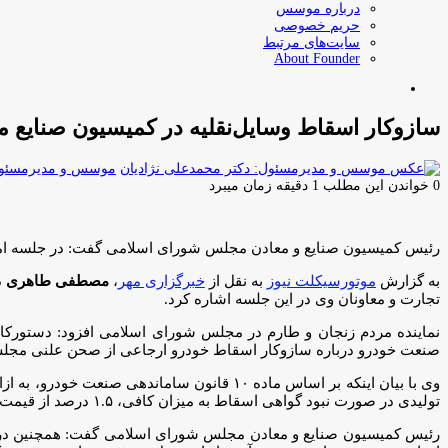
درباره موسس
حریم خصوصی
سایت‌های مرتبط
About Founder
جستجو
برای
سازوکار اسقاط وسایل‌نقلیه در کمیسیون صنایع 
موسس و مدیرمسئول:
0
خواندن این مطلب 1 دقیقه زمان میبرد
رئیس کمیسیون صنایع و معادن مجلس شورای اسلامی گفت: در جلسه ا
به گزارش
موتورسیکلت نیوز
به نقل از
خبرگزاری مهر
،
مصطفی طاهری
تجارت و معاونان وی در این جلسه اشاره کرد.
صنعت خودرو درباره سازوکار اسقاط خودرو ارجاعی از صحن علنی مجلس
تولیدی در صورت نبود گواهی اسقاط به میزان کافی، ۱.۵ درصد از قیمت هر خودرو برای شماره گذاری پرداخت شود، این منابع صرف اسقاط با اولویت موتورسیکلت و حمل و نقل عمومی می‌شود.