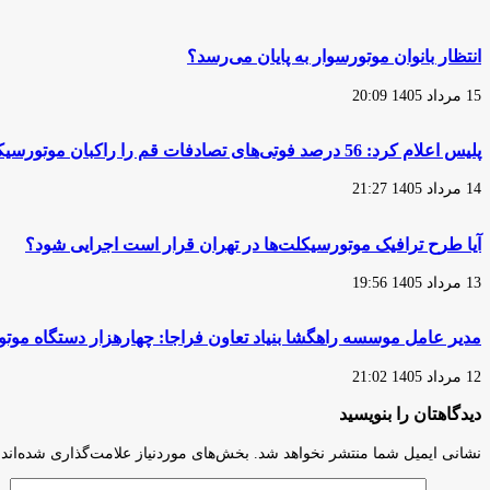
نفر
افزایش
به
قیمت
بهانه
موتورسیکلت
انتظار بانوان موتورسوار به پایان می‌رسد؟
فروش
در
موتورسیکلت‌های
ایران
15 مرداد 1405 20:09
سنگین
داد
پلیس اعلام کرد: 56 درصد فوتی‌های تصادفات قم را راکبان موتورسیکلت تشکیل می‌دهند
14 مرداد 1405 21:27
آیا طرح ترافیک موتورسیکلت‌ها در تهران قرار است اجرایی شود؟
13 مرداد 1405 19:56
مدیر عامل موسسه راهگشا بنیاد تعاون فراجا: چهارهزار دستگاه مو
12 مرداد 1405 21:02
دیدگاهتان را بنویسید
نشانی ایمیل شما منتشر نخواهد شد.
بخش‌های موردنیاز علامت‌گذاری شده‌اند