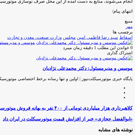
انجام می‌شوند، منابع به دست آمده از این محل صرف نوسازی موتورسی
انتهای پیام/
منبع
مهر
برچسب ها
اسقاط
سید رضا فاطمی امین
مجلس
وزارت صنعت، معدن و تجارت
موسس و مدیرمسئول:
0
خواندن این مطلب 1 دقیقه زمان میبرد
اشتراک گذاری
چاپ
فیس
توئیتر
واتس
تلگرام
لینکدین
اشتراک
(X)
آپ
بوک
گذاری
موسس و مدیرمسئول: دکتر محمدعلی نژادیان
از
طریق
ایمیل
پایگاه خبری موتورسیکلت‌نیوز | اولین و تنها رسانه برخط اختصاصی موتورسیک
وبسایت
لینکدین
اینستاگرام
کلاهبرداری
کلاهبرداری هزار میلیاردی تومانی از ۴۰۰ نفر به بهانه فروش موتورسیکلت‌های سنگین
هزار
میلیاردی
«ابوالفضل
«ابوالفضل حجازی» خبر از افزایش قیمت موتورسیکلت در ایران داد
تومانی
حجازی»
از
خبر
نوشته های مشابه
۴۰۰
از