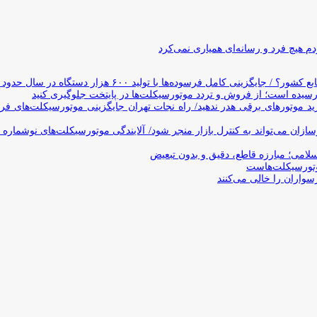
 هیچ فرد و رسانه‌ای همیاری نمی‌کرد
وده‌ها با تولید ۶۰۰ هزار دستگاه در سال حدود ۱۹ سال طول می‌کشد
یده است؛ از فروش و تردد موتورسیکلت‌ها در پایتخت جلوگیری کنید
د موتورهای برقی هدر ندهید/ راه نجات تهران جایگزینی موتورسیکلت‌های ف
ن می‌تواند به کنترل بازار منجر شود/ آلایندگی موتورسیکلت‌های نوشماره 
اسلامی؛ مبارزه قاطع، دقیق و بدون تبعیض
تورسیکلت‌هاست
سواران را خالی می‌کنند