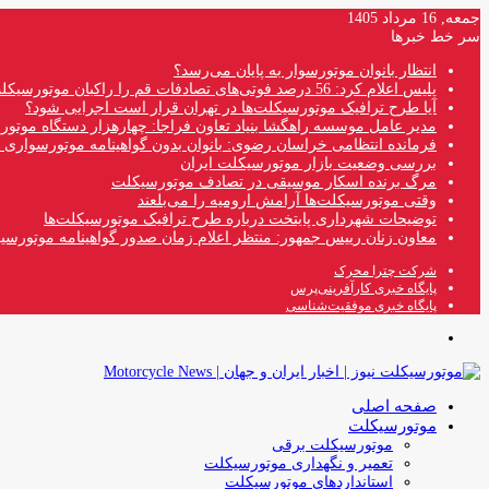
جمعه, 16 مرداد 1405
سر خط خبرها
انتظار بانوان موتورسوار به پایان می‌رسد؟
پلیس اعلام کرد: 56 درصد فوتی‌های تصادفات قم را راکبان موتورسیکلت تشکیل می‌دهند
آیا طرح ترافیک موتورسیکلت‌ها در تهران قرار است اجرایی شود؟
مدیر عامل موسسه راهگشا بنیاد تعاون فراجا: چهارهزار دستگاه موتو
فرمانده انتظامی خراسان رضوی: بانوان بدون گواهینامه موتورسواری ن
بررسی وضعیت بازار موتورسیکلت ایران
مرگ برنده اسکار موسیقی در تصادف موتورسیکلت
وقتی موتورسیکلت‌ها آرامش ارومیه را می‌بلعند
توضیحات شهرداری پایتخت درباره طرح ترافیک موتورسیکلت‌ها
معاون زنان رییس جمهور: منتظر اعلام زمان صدور گواهینامه موتورسی
شرکت چترا محرک
پایگاه خبری کارآفرینی‌پرس
پایگاه خبری موفقیت‌شناسی
منو
صفحه اصلی
موتورسیکلت
موتورسیکلت برقی
تعمیر و نگهداری موتورسیکلت
استانداردهای موتورسیکلت