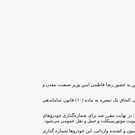
صنایع و معادن مجلس به حضور رضا فاطمی امین وزیر صنعت، معدن و
نماینده مردم زنجان و طارم در مجلس شورای اسلامی افزود: دستورکار نشست امروز کمیسیون صنایع و معادن مجلس بررسی لایحه دو فوریتی الحاق یک تبصره به ماده (۱۰) قانون ساماندهی
یدی باید یک خودرو اسقاط شود، اضافه کرد: در نهایت مقرر شد برای شماره‌گذاری خودروهای
امی گفت: همچنین در صورت نبود گواهی اسقاط به میزان کافی، با پرداخت ۵ درصد قیمت کامیون و کشنده وارداتی، این خودروها شماره گذاری