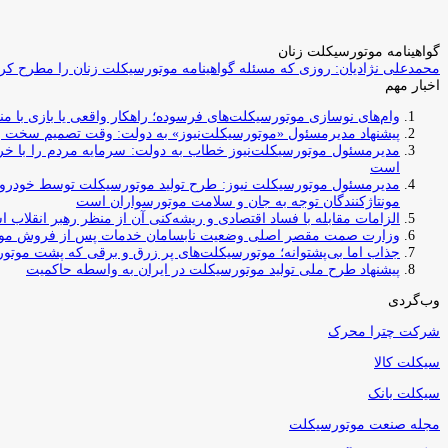
گواهینامه موتورسیکلت زنان
محمدعلی نژادیان: روزی که مسئله گواهینامه موتورسیکلت زنان را مطرح کردم
اخبار مهم
وام‌های نوسازی موتورسیکلت‌های فرسوده؛ راهکار واقعی یا بازی با منابع کشور؟ / جایگزینی کامل فرس
پیشنهاد مدیرمسئول «موتورسیکلت‌نیوز» به دولت: وقت تصمیم سخت رس
مدیرمسئول موتورسیکلت‌نیوز خطاب به دولت: سرمایه مردم را با خری
است
مدیرمسئول موتورسیکلت نیوز: طرح تولید موتورسیکلت توسط خودروسازا
مونتاژکنندگان توجه به جان و سلامت موتورسواران است
الزامات مقابله با فساد اقتصادی و ریشه‌کنی آن از منظر رهبر انقلاب 
وزارت صمت مقصر اصلی وضعیت نابسامان خدمات پس از فروش مو
جذاب اما بی‌پشتوانه؛ موتورسیکلت‌های پر زرق‌ و برقی که پشت موتور
پیشنهاد طرح ملی تولید موتورسیکلت در ایران به واسطه حاکمیت
وب‌گردی
شرکت چترا محرک
سیکلت کالا
سیکلت بانک
مجله صنعت موتورسیکلت