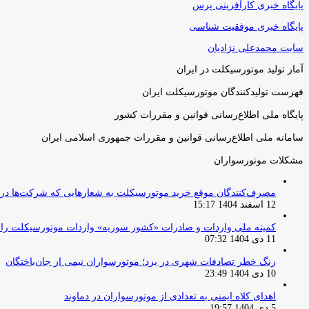
پایگاه خبری کارآفرینی پرس
پایگاه خبری موفقیت شناسی
سایت محمدعلی نژادیان
آمار تولید موتورسیکلت در ایران
فهرست تولیدکنندگان موتورسیکلت ایران
پایگاه ملی اطلاع‌رسانی قوانین و مقررات کشور
سامانه ملی اطلاع‌رسانی قوانین و مقررات جمهوری اسلامی ایران
مشکلات موتورسواران
مصرف‌کنندگان موقع خرید موتورسیکلت به شعارهایی که شرکت‌ها دربا
12 اسفند 1404 15:17
کمیته ملی واردات و صادرات «کشور سوریه» واردات موتورسیکلت را از ۱ آوریل ۲۰۲۶ ممنوع 
11 دی 1404 07:32
زنگ خطر تصادفات شهری در یزد؛ موتورسواران نیمی از جان‌باختگان
10 دی 1404 23:49
اهدای کلاه ایمنی به تعدادی از موتورسواران در دماوند
5 دی 1404 19:57