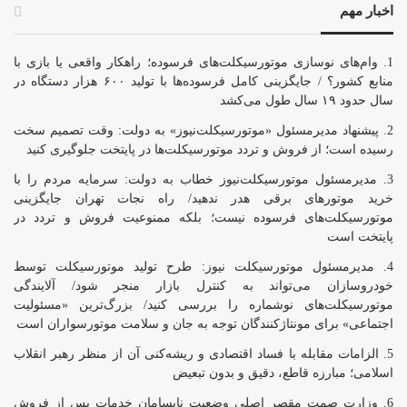
اخبار مهم
وام‌های نوسازی موتورسیکلت‌های فرسوده؛ راهکار واقعی یا بازی با
منابع کشور؟ / جایگزینی کامل فرسوده‌ها با تولید ۶۰۰ هزار دستگاه در
سال حدود ۱۹ سال طول می‌کشد
پیشنهاد مدیرمسئول «موتورسیکلت‌نیوز» به دولت: وقت تصمیم سخت
رسیده است؛ از فروش و تردد موتورسیکلت‌ها در پایتخت جلوگیری کنید
مدیرمسئول موتورسیکلت‌نیوز خطاب به دولت: سرمایه مردم را با
خرید موتورهای برقی هدر ندهید/ راه نجات تهران جایگزینی
موتورسیکلت‌های فرسوده نیست؛ بلکه ممنوعیت فروش و تردد در
پایتخت است
مدیرمسئول موتورسیکلت نیوز: طرح تولید موتورسیکلت توسط
خودروسازان می‌تواند به کنترل بازار منجر شود/ آلایندگی
موتورسیکلت‌های نوشماره را بررسی کنید/ بزرگ‌ترین «مسئولیت
اجتماعی» برای مونتاژکنندگان توجه به جان و سلامت موتورسواران است
الزامات مقابله با فساد اقتصادی و ریشه‌کنی آن از منظر رهبر انقلاب
اسلامی؛ مبارزه قاطع، دقیق و بدون تبعیض
وزارت صمت مقصر اصلی وضعیت نابسامان خدمات پس از فروش