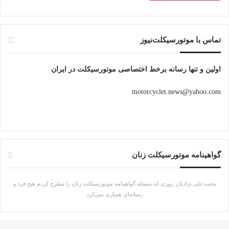
تماس با موتورسیکلت‌نیوز
اولین و تنها رسانه برخط اختصاصی موتورسیکلت در ایران
motorcyclet.news@yahoo.com
گواهینامه موتورسیکلت زنان
محمدعلی نژادیان: روزی که مسئله گواهینامه موتورسیکلت زنان را مطرح کردم هیچ فرد و
رسانه‌ای همیاری نمی‌کرد