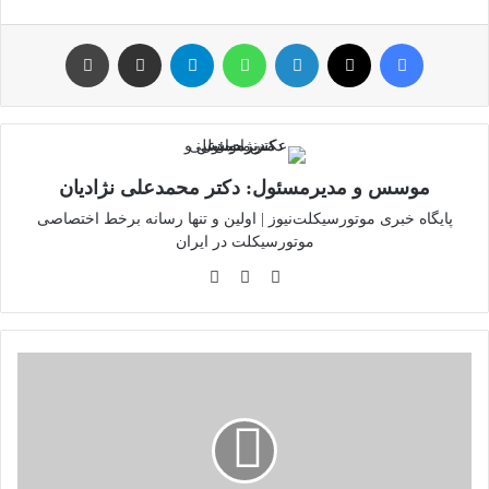
فیس بوک
توئیتر (X)
لینکدین
واتس آپ
تلگرام
اشتراک گذاری از طریق ایمیل
چاپ
موسس و مدیرمسئول: دکتر محمدعلی نژادیان
پایگاه خبری موتورسیکلت‌نیوز | اولین و تنها رسانه برخط اختصاصی
موتورسیکلت در ایران
وبسایت
لینکدین
اینستاگرام
پاسخ
نایب
رئیس
شورای
شهر
تهران