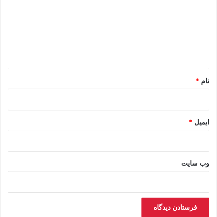
د
گ
ا
ه
*
نام
*
ایمیل
*
وب‌ سایت