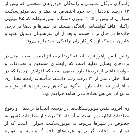
رانندگان ناوگان عمومی و رانندگان خودرو‌های شخصی که بیش از
۶۴ درصد تردد‌ها را به خود اختصاص می‌دهد و بعد موتورسیکلت
سواران که بیش از ۱۲.۵ میلیون دستگاه موتورسیکلت که ۶.۵ میلیون
راکبان فاقد گواهینامه رانندگی هستند در شهر‌ها و بعضاً در برخی
جاده‌ها در حال تردد هستند و بعد از آن سرنشینان وسایل نقلیه و
عابران پیاده که از دیگر کاربران ترافیکی به شمار می‌روند.
رئیس پلیس راهور فراجا اضافه کرد: آنچه حائز اهمیت است ایمنی در
تردد‌های وسایل نقلیه است که رابطه‌ای مستقیم با تصادفات و
حوادث ناشی از تردد‌ها دارد. بدیهی است که افزایش تردد‌ها که در
سال جاری بیش از ۲۴ درصد رشد داشته، متأسفانه رابطه معناداری
با افزایش تصادفات دارد، به گونه‌ای که هر چقدر تردد‌ها افزایش یابد
به تبع آن افزایش تصادفات را شاهد خواهیم بود.
وی افزود: نقش موتورسیکلت‌ها در توسعه انضباط ترافیکی و وقوع
تصادفات انکارناپذیر است. متأسفانه ۳۴ درصد از تصادفات کشور به
خصوص در شهر‌ها مربوط به موتورسیکلت سواران است که از
دیرباز به لحاظ گرانی و هزینه‌های اخذ گواهینامه و به‌ویژه