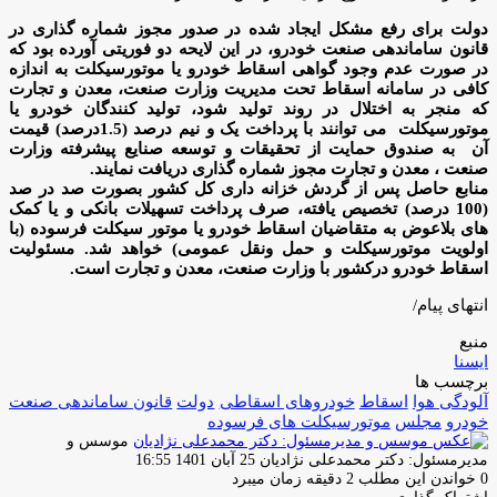
دولت برای رفع مشکل ایجاد شده در صدور مجوز شماره گذاری در
قانون ساماندهی صنعت خودرو، در این لایحه دو فوریتی آورده بود که
در صورت عدم وجود گواهی اسقاط خودرو یا موتورسیکلت به اندازه
کافی در سامانه اسقاط تحت مدیریت وزارت صنعت، معدن و تجارت
که منجر به اختلال در روند تولید شود، تولید کنندگان خودرو یا
موتورسیکلت می توانند با پرداخت یک و نیم درصد (1.5درصد) قیمت
آن به صندوق حمایت از تحقیقات و توسعه صنایع پیشرفته وزارت
صنعت ، معدن و تجارت مجوز شماره گذاری دریافت نمایند.
منابع حاصل پس از گردش خزانه داری کل کشور بصورت صد در صد
(100 درصد) تخصیص یافته، صرف پرداخت تسهیلات بانکی و یا کمک
های بلاعوض به متقاضیان اسقاط خودرو یا موتور سیکلت فرسوده (با
اولویت موتورسیکلت و حمل ونقل عمومی) خواهد شد. مسئولیت
اسقاط خودرو درکشور با وزارت صنعت، معدن و تجارت است.
انتهای پیام/
منبع
ایسنا
برچسب ها
آلودگی هوا
اسقاط
خودروهای اسقاطی
دولت
قانون ساماندهی صنعت
خودرو
مجلس
موتورسیکلت های فرسوده
موسس و
ارسال
مدیرمسئول: دکتر محمدعلی نژادیان
25 آبان 1401 16:55
ایمیل
0
خواندن این مطلب 2 دقیقه زمان میبرد