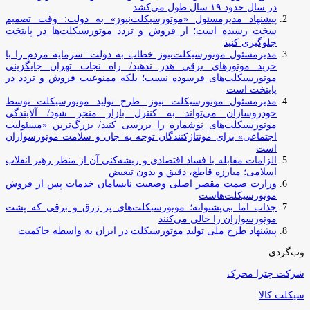
در سال حدود ۱۹ سال طول می‌کشد
پیشنهاد مدیرمسئول «موتورسیکلت‌نیوز» به دولت: وقت تصمیم
سخت رسیده است؛ از فروش و تردد موتورسیکلت‌ها در پایتخت
جلوگیری کنید
مدیرمسئول موتورسیکلت‌نیوز خطاب به دولت: سرمایه مردم را با
خرید موتورهای برقی هدر ندهید/ راه نجات تهران جایگزینی
موتورسیکلت‌های فرسوده نیست؛ بلکه ممنوعیت فروش و تردد در
پایتخت است
مدیرمسئول موتورسیکلت نیوز: طرح تولید موتورسیکلت توسط
خودروسازان می‌تواند به کنترل بازار منجر شود/ آلایندگی
موتورسیکلت‌های نوشماره را بررسی کنید/ بزرگ‌ترین «مسئولیت
اجتماعی» برای مونتاژکنندگان توجه به جان و سلامت موتورسواران
است
الزامات مقابله با فساد اقتصادی و ریشه‌کنی آن از منظر رهبر انقلاب
اسلامی؛ مبارزه قاطع، دقیق و بدون تبعیض
وزارت صمت مقصر اصلی وضعیت نابسامان خدمات پس از فروش
موتورسیکلت‌هاست
جذاب اما بی‌پشتوانه؛ موتورسیکلت‌های پر زرق‌ و برقی که پشت
موتورسواران را خالی می‌کنند
پیشنهاد طرح ملی تولید موتورسیکلت در ایران به واسطه حاکمیت
وب‌گردی
شرکت چترا محرک
سیکلت کالا