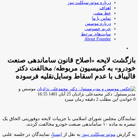
درباره موتورسیکلت نیوز
اهداف
خط مشی
تماس با ما
درباره موسس
حریم خصوصی
سایت‌های مرتبط
About Founder
جستجو
برای
بازگشت لایحه «اصلاح قانون ساماندهی صنعت
خودرو» به کمیسیون مربوطه/ مخالفت دکتر
قالیباف با عدم اسقاط وسایل‌نقلیه فرسوده
موسس و
ارسال
مدیرمسئول: دکتر محمدعلی نژادیان
25 آبان 1401 16:55
ایمیل
0
خواندن این مطلب 2 دقیقه زمان میبرد
نمایندگان مجلس شورای اسلامی با جزییات لایحه دوفوریتی الحاق یک
تبصره به ماده ۱۰ ساماندهی صنعت خودرو مخالفت کردند.
به گزارش
موتورسیکلت نیوز
به نقل از
ایسنا
، نمایندگان در جلسه علنی