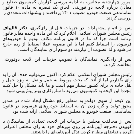
امروز چهارشنبه مجلس، به ادامه بررسی گزارش کمیسیون صنایع و
معادن درباره لایحه دو فوریتی الحاق یک تبصره به ماده ۱۰ قانون
ساماندهی صنعت خودرو مصوب ۱۴۰۱ پرداختند و پیشنهادات متعددی را
بررسی کردند.
پس از اتمام پیشنهادات در جزییات قبل از رای‌گیری،
دکتر قالیباف
رئیس مجلس شورای اسلامی اعلام کرد که این ماده واحده مغایر قانون
برنامه است چرا که ما در قانون برنامه مکلف بودیم تا خودروهای
فرسوده را اسقاط کنیم اما با این مصوبه عملا اسقاط از رده خارج
می‌شود و لذا تصویب آن نیازمند دو سوم آرای نمایندگان است.
پس از رای‌گیری نمایندگان با تصویب جزییات این لایحه دوفوریتی
مخالفت کردند.
رئیس مجلس شورای اسلامی اعلام کرد: اکنون می‌توانیم حذف آن را به
رای بگذاریم اما از آنجا که بحث مربوط به حمل و نقل به ویژه حمل و
نقل جاده‌ای برای کشور بسیار مهم است و ما باید مشکل را حل کنیم
مجددا این لایحه به کمیسیون می‌رود تا سازوکاری بهتر پیش‌بینی شود.
این لایحه از سوی دولت به منظور رفع مشکل ایجاد شده در صدور
مجوز تولید و گره زدن آن به اسقاط خودروهای فرسوده در قانون
ساماندهی صنعت خودرو به مجلس شورای اسلامی ارائه شده بود.
پس از مخالفت مجلس با جزییات این لایحه، تعدادی از نمایندگان با
کوبیدن دفترچه آیین‌نامه بر روی میزهای خود به رای مجلس اعتراض
کرده و تقاضای مطرح کردن تذکر آیین‌نامه‌ای را داشتند.