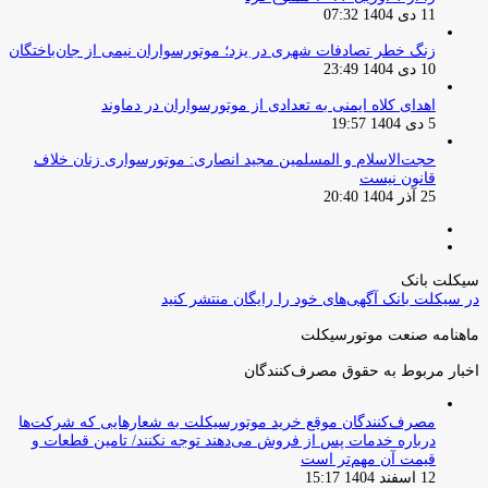
11 دی 1404 07:32
زنگ خطر تصادفات شهری در یزد؛ موتورسواران نیمی از جان‌باختگان
10 دی 1404 23:49
اهدای کلاه ایمنی به تعدادی از موتورسواران در دماوند
5 دی 1404 19:57
حجت‌الاسلام و المسلمین مجید انصاری: موتورسواری زنان خلاف
قانون نیست
25 آذر 1404 20:40
صفحه
صفحه
قبلی
بعدی
سیکلت بانک
در سیکلت بانک آگهی‌های خود را رایگان منتشر کنید
ماهنامه صنعت موتورسیکلت
اخبار مربوط به حقوق مصرف‌کنندگان
مصرف‌کنندگان موقع خرید موتورسیکلت به شعارهایی که شرکت‌ها
درباره خدمات پس از فروش می‌دهند توجه نکنند/ تامین قطعات و
قیمت آن مهم‌تر است
12 اسفند 1404 15:17