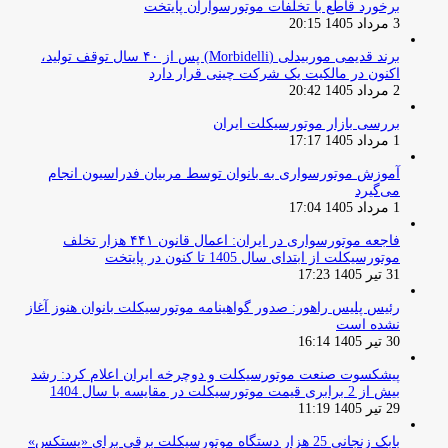
برخورد قاطع با تخلفات موتورسواران پایتخت
3 مرداد 1405 20:15
برند قدیمی موربیدلی (Morbidelli) پس از ۴۰ سال توقف تولید،
اکنون در مالکیت یک شرکت چینی قرار دارد
2 مرداد 1405 20:42
بررسی بازار موتورسیکلت ایران
1 مرداد 1405 17:17
آموزش موتورسواری به بانوان توسط مربیان فدراسیون انجام
می‌گیرد
1 مرداد 1405 17:04
فاجعه موتورسواری در ایران: اعمال قانون ۴۴۱ هزار تخلف
موتورسیکلت از ابتدای سال 1405 تا کنون در پایتخت
31 تیر 1405 17:23
رئیس پلیس راهور: صدور گواهینامه موتورسیکلت بانوان هنوز آغاز
نشده است
30 تیر 1405 16:14
پیشکسوت صنعت موتورسیکلت و دوچرخه ایران اعلام کرد: رشد
بیش از 2 برابری قیمت موتورسیکلت در مقایسه با سال 1404
29 تیر 1405 11:19
بابک زنجانی 25 هزار دستگاه موتورسیکلت برقی برای «پستکس»