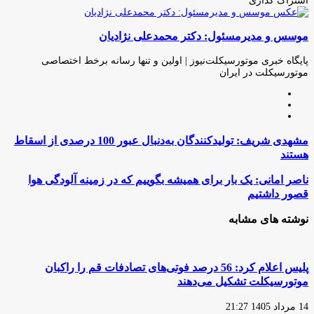
اشتراک گذاری
چاپ
فیس
توئیتر
واتس
تلگرام
لینکدین
اشتراک
(X)
آپ
بوک
گذاری
موسس و مدیرمسئول: دکتر محمدعلی نژادیان
از
طریق
ایمیل
پایگاه خبری موتورسیکلت‌نیوز | اولین و تنها رسانه برخط اختصاصی
موتورسیکلت در ایران
وبسایت
لینکدین
اینستاگرام
مشهدی
مشهدی شریف: تولیدکنندگان به‌دنبال عبور 100 درصدی از اسقاط
شریف:
هستند
تولیدکنندگان
به‌دنبال
ناصر
ناصر امانی: یک بار برای همیشه بگوییم که در زمینه آلودگی هوا
عبور
امانی:
قصور داشتیم
100
یک
درصدی
بار
نوشته های مشابه
از
برای
اسقاط
همیشه
هستند
بگوییم
که
پلیس اعلام کرد: 56 درصد فوتی‌های تصادفات قم را راکبان
در
موتورسیکلت تشکیل می‌دهند
زمینه
آلودگی
14 مرداد 1405 21:27
هوا