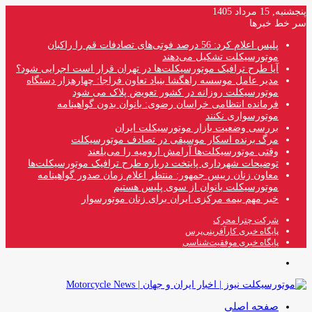
پنجشنبه, 15 مرداد 1405
سر خط خبرها
پلیس اعلام کرد: 56 درصد فوتی‌های تصادفات قم را راکبان
موتورسیکلت تشکیل می‌دهند
آیا طرح ترافیک موتورسیکلت‌ها در تهران قرار است اجرایی شود؟
مدیر عامل موسسه راهگشا بنیاد تعاون فراجا: چهارهزار دستگاه
موتورسیکلت روزانه در کشور تعویض پلاک می شود
فرمانده انتظامی خراسان رضوی: بانوان بدون گواهینامه
موتورسواری نکنند
بررسی وضعیت بازار موتورسیکلت ایران
مرگ برنده اسکار موسیقی در تصادف موتورسیکلت
وقتی موتورسیکلت‌ها آرامش ارومیه را می‌بلعند
توضیحات شهرداری پایتخت درباره طرح ترافیک موتورسیکلت‌ها
معاون زنان رییس جمهور: منتظر اعلام زمان صدور گواهینامه
موتورسیکلت بانوان از سوی پلیس هستیم
خبر مهم بیمه مرکزی ایران برای زنان موتورسوار
شرکت چترا محرک
پایگاه خبری کارآفرینی‌پرس
پایگاه خبری موفقیت‌شناسی
منو
صفحه اصلی