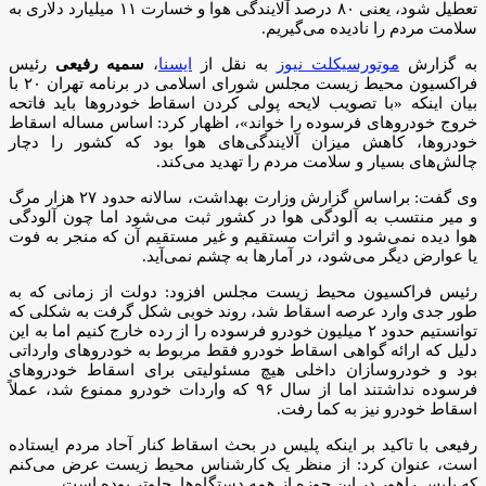
تعطیل شود، یعنی ۸۰ درصد آلایندگی هوا و خسارت ۱۱ میلیارد دلاری به
سلامت مردم را نادیده می‌گیریم.
به گزارش
موتورسیکلت نیوز
به نقل از
ایسنا
،
سمیه رفیعی
رئیس
فراکسیون محیط زیست مجلس شورای اسلامی در برنامه تهران ۲۰ با
بیان اینکه «با تصویب لایحه پولی کردن اسقاط خودروها باید فاتحه
خروج خودروهای فرسوده را خواند»، اظهار کرد: اساس مساله اسقاط
خودروها، کاهش میزان آلایندگی‌های هوا بود که کشور را دچار
چالش‌های بسیار و سلامت مردم را تهدید می‌کند.
وی گفت: براساس گزارش وزارت بهداشت، سالانه حدود ۲۷ هزار مرگ
و میر منتسب به آلودگی هوا در کشور ثبت می‌شود اما چون آلودگی
هوا دیده نمی‌شود و اثرات مستقیم و غیر مستقیم آن که منجر به فوت
یا عوارض دیگر می‌شود، در آمارها به چشم نمی‌آید.
رئیس فراکسیون محیط زیست مجلس افزود: دولت از زمانی که به
طور جدی وارد عرصه اسقاط شد، روند خوبی شکل گرفت به شکلی که
توانستیم حدود ۲ میلیون خودرو فرسوده را از رده خارج کنیم اما به این
دلیل که ارائه گواهی اسقاط خودرو فقط مربوط به خودروهای وارداتی
بود و خودروسازان داخلی هیچ مسئولیتی برای اسقاط خودروهای
فرسوده نداشتند اما از سال ۹۶ که واردات خودرو ممنوع شد، عملاً
اسقاط خودرو نیز به کما رفت.
رفیعی با تاکید بر اینکه پلیس در بحث اسقاط کنار آحاد مردم ایستاده
است، عنوان کرد: از منظر یک کارشناس محیط زیست عرض می‌کنم
که پلیس راهور در این حوزه از همه دستگاه‌ها جلوتر بوده است.