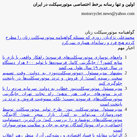
اولین و تنها رسانه برخط اختصاصی موتورسیکلت در ایران
motorcyclet.news@yahoo.com
گواهینامه موتورسیکلت زنان
محمدعلی نژادیان: روزی که مسئله گواهینامه موتورسیکلت زنان را مطرح
کردم هیچ فرد و رسانه‌ای همیاری نمی‌کرد
اخبار مهم
وام‌های نوسازی موتورسیکلت‌های فرسوده؛ راهکار واقعی یا بازی با
منابع کشور؟ / جایگزینی کامل فرسوده‌ها با تولید ۶۰۰ هزار دستگاه
در سال حدود ۱۹ سال طول می‌کشد
پیشنهاد مدیرمسئول «موتورسیکلت‌نیوز» به دولت: وقت تصمیم
سخت رسیده است؛ از فروش و تردد موتورسیکلت‌ها در پایتخت
جلوگیری کنید
مدیرمسئول موتورسیکلت‌نیوز خطاب به دولت: سرمایه مردم را با
خرید موتورهای برقی هدر ندهید/ راه نجات تهران جایگزینی
موتورسیکلت‌های فرسوده نیست؛ بلکه ممنوعیت فروش و تردد در
پایتخت است
مدیرمسئول موتورسیکلت نیوز: طرح تولید موتورسیکلت توسط
خودروسازان می‌تواند به کنترل بازار منجر شود/ آلایندگی
موتورسیکلت‌های نوشماره را بررسی کنید/ بزرگ‌ترین «مسئولیت
اجتماعی» برای مونتاژکنندگان توجه به جان و سلامت موتورسواران
است
الزامات مقابله با فساد اقتصادی و ریشه‌کنی آن از منظر رهبر انقلاب