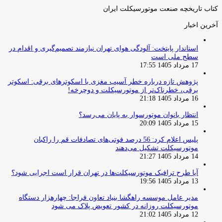
کتاب تاریخچه صنعت موتورسیکلت ایران
آخرین اخبار
استاندار پایتخت: آلودگی هوای تهران نیازمند تصمیم‌گیری و اقدام در
سطح ملی است
17 مرداد 1405 17:55
پژوهش تازه درباره خطر آسیب مغزی با اسکوترهای برقی: اسکوتر
برقی، خطرناک‌تر از موتورسیکلت و دوچرخه!
16 مرداد 1405 21:18
انتظار بانوان موتورسوار به پایان می‌رسد؟
15 مرداد 1405 20:09
پلیس اعلام کرد: 56 درصد فوتی‌های تصادفات قم را راکبان
موتورسیکلت تشکیل می‌دهند
14 مرداد 1405 21:27
آیا طرح ترافیک موتورسیکلت‌ها در تهران قرار است اجرایی شود؟
13 مرداد 1405 19:56
مدیر عامل موسسه راهگشا بنیاد تعاون فراجا: چهارهزار دستگاه
موتورسیکلت روزانه در کشور تعویض پلاک می شود
12 مرداد 1405 21:02