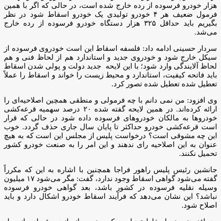
هزار خودرو فرسوده از رده خارج شده است، در حالی که اگر با همین
فرمول ضعیف هر ۴ خودرو تولیدی یک خودرو اسقاط شود در نظر
بگیریم باید حداقل ۳۲۵ هزار دستگاه خودرو فرسوده از رده خارج
می‌شد.
سردار حسینی ادامه داد: فلسفه اسقاط این است خودروی فرسوده از
سیکل خارج شود و خودروی جدید و استاندارد هم از لحاظ فنی و هم
لحاظ آلایندگی وارد شود؛ با این لایحه جدید دولت و پولی شدن اسقاط
باید فاتحه کیفیت، استاندارد و محیط زیست را خواند و اسقاط را عملاً
تعطیل شده تعطیل شده تصور کرد.
وی افزود: من نمی دانم با چه فرمولی و منطقی همچین اصلاحیه‌ای را
ارائه کرده‌اند. در همین لایحه گفته شده ۲۰ درصد سهمیه قرعه‌کشی
خودروها به مالکان خودروهای فرسوده داده شود در حالی که قرار
است قرعه‌کشی خودرو حداکثر تا پایان سال جاری حذف گردد. خوب
این چه مشوقی است؟ درخواست پلیس از مجلس این است که به هیچ
عنوان به این اصلاحیه رای ندهند و این امر را به صنعت خودرو کشور
تحمیل نکنند.
جانشین رئیس پلیس راهور فراجا همچنین با اشاره به این که مکرراً
گفته می‌شود گواهی اسقاط وجود ندارد، گفت: مگر می‌شود ۱۷ میلیون
وسیله نقلیه فرسوده در کشور باشد، بعد گواهی خودرو فرسوده
نباشد؟ این نشان می‌دهد که فرآیند اسقاط خودرو اشکال دارد و باید
اصلاح شود.