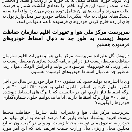
وی افزود: حوزه اسقاط تبدیل به یک حوزه پر از رانت و فساد و انحصار
شده است و سود این فرآیند ناقص را تعدادی انگشت شمار و فرصت
طلب می‌برند و آسیب‌های آن شامل توده مردم می‌شود. واقعاً متاسفم
دستگاه‌های متولی به جای پیگیری اسقاط خودرو سر محل واریز پول به
جای از رده خارج کردن خودروهای فرسوده با هم دعوا می‌کنند.
سرپرست مرکز ملی هوا و تغییرات اقلیم سازمان حفاظت
محیط زیست: به طور جد به دنبال اسقاط خودروهای
فرسوده هستیم
داریوش گل علیزاده سرپرست مرکز ملی هوا و تغییرات اقلیم سازمان
حفاظت محیط زیست نیز در این برنامه گفت: سازمان محیط زیست به
دلیل وزنی که خودروهای فرسوده در تولید و افزایش آلودگی هوا دارند،
به طور جد به دنبال اسقاط خودروهای فرسوده هستیم.
وی با اشاره به تولید حدود یک میلیون ۴۰۰ هزار خودرو در سال در داخل
کشور اظهار کرد: بر اساس قانون فعلی به حدود ۳۵۰ الی ۴۰۰ هزار
برگه اسقاط نیاز داریم، این در حالیست که با برگه‌های اسقاط دپوشده
از قبل، ۷۰ هزار برگه اسقاط داریم. آیا ما می‌توانیم جلوی شماره‌گذاری
خودروها را بگیریم؟
سرپرست مرکز ملی هوا و تغییرات اقلیم سازمان حفاظت محیط
زیست افزود: پیشنهاد دولت واریز ۱.۵ درصد قیمت به ازای تولید هر
خودرو به صندوق ملی توسعه محیط زیست بود ولی در کمیسیون صنایع
مجلس محل واریزی ذیل وزارت صمت تعریف شد که این امر مورد