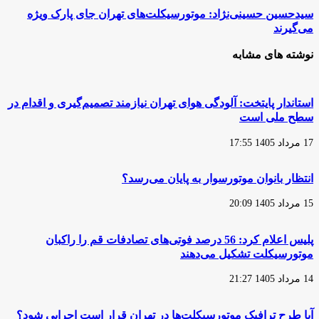
«پاکشتی»
سیدحسین
سیدحسین حسینی‌نژاد: موتورسیکلت‌های تهران جای پارک ویژه
بدون
حسینی‌نژاد:
می‌گیرند
گواهینامه
موتورسیکلت‌های
در
تهران
نوشته های مشابه
هرمزگان
جای
پارک
ویژه
می‌گیرند
استاندار پایتخت: آلودگی هوای تهران نیازمند تصمیم‌گیری و اقدام در
سطح ملی است
17 مرداد 1405 17:55
انتظار بانوان موتورسوار به پایان می‌رسد؟
15 مرداد 1405 20:09
پلیس اعلام کرد: 56 درصد فوتی‌های تصادفات قم را راکبان
موتورسیکلت تشکیل می‌دهند
14 مرداد 1405 21:27
آیا طرح ترافیک موتورسیکلت‌ها در تهران قرار است اجرایی شود؟