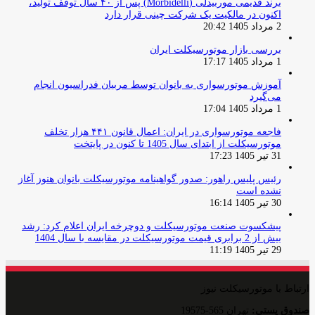
برند قدیمی موربیدلی (Morbidelli) پس از ۴۰ سال توقف تولید،
اکنون در مالکیت یک شرکت چینی قرار دارد
2 مرداد 1405 20:42
بررسی بازار موتورسیکلت ایران
1 مرداد 1405 17:17
آموزش موتورسواری به بانوان توسط مربیان فدراسیون انجام
می‌گیرد
1 مرداد 1405 17:04
فاجعه موتورسواری در ایران: اعمال قانون ۴۴۱ هزار تخلف
موتورسیکلت از ابتدای سال 1405 تا کنون در پایتخت
31 تیر 1405 17:23
رئیس پلیس راهور: صدور گواهینامه موتورسیکلت بانوان هنوز آغاز
نشده است
30 تیر 1405 16:14
پیشکسوت صنعت موتورسیکلت و دوچرخه ایران اعلام کرد: رشد
بیش از 2 برابری قیمت موتورسیکلت در مقایسه با سال 1404
29 تیر 1405 11:19
ارتباط با موتورسیکلت نیوز
صندوق پستی:
تهران 565-19575