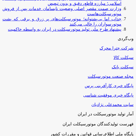
اسلامی؛ مبارزه قاطع، دقیق و بدون تبعیض
وزارت صمت مقصر اصلی وضعیت نابسامان خدمات پس از فروش
موتورسیکلت‌هاست
جذاب اما بی‌پشتوانه؛ موتورسیکلت‌های پر زرق‌ و برقی که پشت
موتورسواران را خالی می‌کنند
پیشنهاد طرح ملی تولید موتورسیکلت در ایران به واسطه حاکمیت
وب‌گردی
شرکت چترا محرک
سیکلت کالا
سیکلت بانک
مجله صنعت موتورسیکلت
پایگاه خبری کارآفرینی پرس
پایگاه خبری موفقیت شناسی
سایت محمدعلی نژادیان
آمار تولید موتورسیکلت در ایران
فهرست تولیدکنندگان موتورسیکلت ایران
پایگاه ملی اطلاع‌رسانی قوانین و مقررات کشور