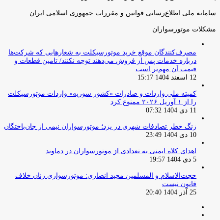
سامانه ملی اطلاع‌رسانی قوانین و مقررات جمهوری اسلامی ایران
مشکلات موتورسواران
مصرف‌کنندگان موقع خرید موتورسیکلت به شعارهایی که شرکت‌ها
درباره خدمات پس از فروش می‌دهند توجه نکنند/ تامین قطعات و
قیمت آن مهم‌تر است
12 اسفند 1404 15:17
کمیته ملی واردات و صادرات «کشور سوریه» واردات موتورسیکلت
را از ۱ آوریل ۲۰۲۶ ممنوع کرد
11 دی 1404 07:32
زنگ خطر تصادفات شهری در یزد؛ موتورسواران نیمی از جان‌باختگان
10 دی 1404 23:49
اهدای کلاه ایمنی به تعدادی از موتورسواران در دماوند
5 دی 1404 19:57
حجت‌الاسلام و المسلمین مجید انصاری: موتورسواری زنان خلاف
قانون نیست
25 آذر 1404 20:40
صفحه
صفحه
قبلی