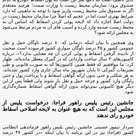
صندوق برود؛ سازمان محیط زیست یا وزارت صمت؛ هرچند معتقدم
اگر به صندوق ملی محیط زیست واریز شود با توجه به ماهیتی که دارد
شرایط بهتری است اما در عجبم که اصلاً چرا سازمان محیط زیست در
دولت اصلا اجازه داد که لایحه پولی کردن اسقاط که اساس آن به
محیط زیست صدمه وارد کرده و اسیب های آن به مردم مرتبط می‌شود
به مجلس ارائه شود؟
وی همچنین با بیان اینکه «زمانی که ۸۰ درصد ناوگان حمل و نقل
عمومی کشور و ۴۵ درصد ناوگان سواری کشور فرسوده است صحبت
از نادیده گرفتن اسقاط و پولی کردن آن چه معنایی ندارد؟»، درباره
کامیون‌های ۳ سال ساخت وارداتی که در گمرک معطل مانده‌اند، ظهار
کرد: ما موافقیم که فقط همین کامیون‌ها که به صورت قانونی و طی
تشریفات گمرکی تا پایان شهریور ماه سال جاری وارد کشور شده‌اند،
به هر شکلی و حتی بدون ارائه گواهی اسقاط و با پرداخت پول و حتی
رایگان وارد کشور و چرخه حمل و نقل بار شوند ولی قطعاً پس از این
دیگر هیچ کامیونی نمی‌تواند بدون ارائه گواهی اسقاط شماره‌گذاری
شود.
جانشین رئیس پلیس راهور فراجا: درخواست پلیس از
مجلس این است که به هیچ عنوان به لایحه اصلاحی اسقاط
خودرو رای ندهند
سردار تیمور حسینی جانشین رئیس پلیس راهور فرماندهی انتظامی
کشور (فراجا) نیز در این برنامه با بیان اینکه «در کشور ۴۷ درصد