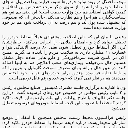
موجب اختلال در روند تولید خودروها شود، فرآیند پرداخت پول به جای
اسقاط خودرو اجرا شود. از سوی دیگر مرجع تشخیص این اختلال و
کمبود گواهی اسقاط هم خود وزارت صمت است؛ این یعنی ذی نفع هم
سیاست‌گذاری، هم اجرا و هم نظارت می‌کند. جالب‌تر آن که صندوقی
که پیشنهاد شده پول یک و نیم درصد به آن پرداخت شود هم در خود
وزارت صمت دیده است.
رفیعی با بیان این که «این اصلاحیه پیشنهادی عملاً اسقاط خودرو را
تعطیل خواهد کرد و «امضای طلایی» را اجرایی می‌کند» خاطرنشان
کرد: اگر اسقاط خودرو تعطیل شود، یعنی ۸۰ درصد آلایندگی هوا و
خسارت ۱۱ میلیارد دلاری به سلامت مردم را نادیده می‌گیریم. همین
الان در تامین شربت سرماخوردگی و دارو هایی ساده دچار مشکل
هستیم حال می‌خواهند بیماری‌های صعب العلاج‌تر هم به اینها اضافه
کنند. در عین حال یارانه پنهان مصرف سوخت گازوئیل و بنزین را که
وسایط نقلیه فرسوده چندین برابر خودروهای نو به خود اختصاص
می‌دهند هم در نظر نمی گیرند که خود عدد و رقم قابل توجهی است.
وی با اشاره به برگزاری جلسه مشترک کمیسیون صنایع مجلس با رئیس
و ۲ نایب رئیس مجلس در خصوص خودروهای فرسوده گفت: در این
جلسه دکتر قالیباف با طرح ایرادات و ابهامات وارده به این لایحه، تاکید
کردند که قطعاً با تصویب این لایحه اسقاط خودروهای فرسوده تعطیل
می‌شود.
رئیس فراکسیون محیط زیست مجلس همچنین با انتقاد از موضع
سازمان محیط‌زیست درباره لایحه مرتبط با اسقاط خودرو تاکید کرد:
جای تأسف است که دعوا سر این است که پول اسقاط خودرو به کدام