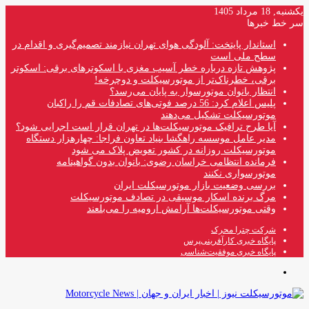
یکشنبه, 18 مرداد 1405
سر خط خبرها
استاندار پایتخت: آلودگی هوای تهران نیازمند تصمیم‌گیری و اقدام در
سطح ملی است
پژوهش تازه درباره خطر آسیب مغزی با اسکوترهای برقی: اسکوتر
برقی، خطرناک‌تر از موتورسیکلت و دوچرخه!
انتظار بانوان موتورسوار به پایان می‌رسد؟
پلیس اعلام کرد: 56 درصد فوتی‌های تصادفات قم را راکبان
موتورسیکلت تشکیل می‌دهند
آیا طرح ترافیک موتورسیکلت‌ها در تهران قرار است اجرایی شود؟
مدیر عامل موسسه راهگشا بنیاد تعاون فراجا: چهارهزار دستگاه
موتورسیکلت روزانه در کشور تعویض پلاک می شود
فرمانده انتظامی خراسان رضوی: بانوان بدون گواهینامه
موتورسواری نکنند
بررسی وضعیت بازار موتورسیکلت ایران
مرگ برنده اسکار موسیقی در تصادف موتورسیکلت
وقتی موتورسیکلت‌ها آرامش ارومیه را می‌بلعند
شرکت چترا محرک
پایگاه خبری کارآفرینی‌پرس
پایگاه خبری موفقیت‌شناسی
منو