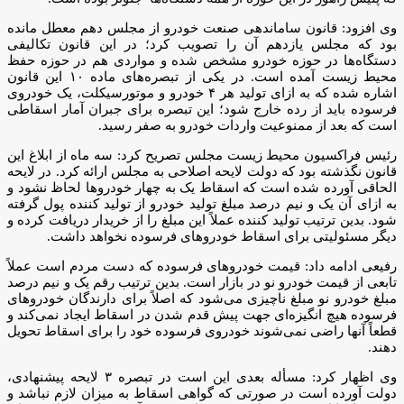
وی افزود: قانون ساماندهی صنعت خودرو از مجلس دهم معطل مانده
بود که مجلس یازدهم آن را تصویب کرد؛ در این قانون تکالیفی
دستگاه‌ها در حوزه خودرو مشخص شده و مواردی هم در حوزه حفظ
محیط زیست آمده است. در یکی از تبصره‌های ماده ۱۰ این قانون
اشاره شده که به ازای تولید هر ۴ خودرو و موتورسیکلت، یک خودروی
فرسوده باید از رده خارج شود؛ این تبصره برای جبران آمار اسقاطی
است که بعد از ممنوعیت واردات خودرو به صفر رسید.
رئیس فراکسیون محیط زیست مجلس تصریح کرد: سه ماه از ابلاغ این
قانون نگذشته بود که دولت لایحه اصلاحی به مجلس ارائه کرد. در لایحه
الحاقی آورده شده است که اسقاط یک به چهار خودروها لحاظ نشود و
به ازای آن یک و نیم درصد مبلغ تولید خودرو از تولید کننده پول گرفته
شود. بدین ترتیب تولید کننده عملاً این مبلغ را از خریدار دریافت کرده و
دیگر مسئولیتی برای اسقاط خودروهای فرسوده نخواهد داشت.
رفیعی ادامه داد: قیمت خودروهای فرسوده که دست مردم است عملاً
تابعی از قیمت خودرو نو در بازار است. بدین ترتیب رقم یک و نیم درصد
مبلغ خودرو نو مبلغ ناچیزی می‌شود که اصلاً برای دارندگان خودروهای
فرسوده هیچ انگیزه‌ای جهت پیش قدم شدن در اسقاط ایجاد نمی‌کند و
قطعاً آنها راضی نمی‌شوند خودروی فرسوده خود را برای اسقاط تحویل
دهند.
وی اظهار کرد: مسأله بعدی این است در تبصره ۳ لایحه پیشنهادی،
دولت آورده است در صورتی که گواهی اسقاط به میزان لازم نباشد و