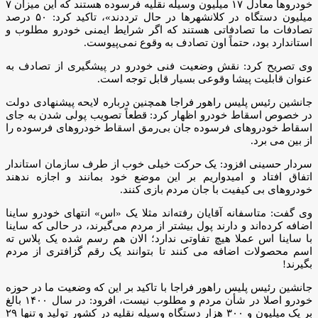
خودروها معادل ۱۷ میلیون وسیله نقلیه فرسوده هستند که این میزان ۷
میلیون دستگاه در کلانشهرها در حال ترددند»، تاکید کرد: ۵۰ درصد
تصادفات ما تصادفاتی هستند که اگر شرایط ایمنی خودرو مطلوب و
استاندارد بود، حتماً اون تصادف به وقوع نمی‌پیوست.
وی تصریح کرد: نقش وضعیت فنی خودرو در پیشگیری از تصادف به
عنوان قابلیت پیشا وقوعی بسیار قابل توجه است.
جانشین رئیس پلیس راهور فراجا همچنین درباره لایحه پیشنهادی دولت
در خصوص اسقاط خودرو اظهار کرد: قطعاً تصویب پولی شدن به جای
اسقاط خودروهای فرسوده جان بی‌رمق اسقاط خودروهای فرسوده را
از بین می برد.
سردار حسینی افزود: یک حرکت خیلی خوب از طرف سازمان استاندار
اتفاق افتاد و امیدواریم بر این موضع خود بمانند و اجازه ندهند
خودروهای بی کیفیت با جان مردم بازی کنند.
وی گفت: متاسفانه آقایان رفته‌اند مثلا یک «اس» انتهای خودرو ساینا
اضافه کرده‌اند و دارند پول بیشتر از مردم می‌گیرند، در حالی که ساینا
با ساینا اس عملا هیچ تفاوتی ندارد؛ الان هم رسم شده یک پلاس ته
اسم محصولات اضافه می کنند تا بتوانند یک رقم گزافتری از مردم
بگیرند!
جانشین رئیس پلیس راهور فراجا با تاکید بر این که وضعیت ما در حوزه
خودرو اصلا در شأن مردم و مطلوب نیست، افرود: در سال ۱۴۰۰ بالغ
بر یک میلیون و ۳۰۰ هزار دستگاه وسیله نقلیه در کشور تولید و تنها ۲۹