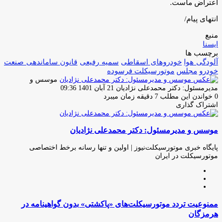
اعتراض ماست.
انتهای پیام/
منبع
ایسنا
برچسب ها
آلودگی هوا
خودروهای اسقاطی
سمیه رفیعی
قانون ساماندهی صنعت
خودرو
مجلس
موتورسیکلت فرسوده
موسس و
ارسال
مدیرمسئول: دکتر محمدعلی نژادیان
21 آبان 1401 09:36
ایمیل
0
خواندن این مطلب 7 دقیقه زمان میبرد
اشتراک گذاری
چاپ
فیس
توئیتر
واتس
تلگرام
لینکدین
اشتراک
(X)
آپ
بوک
گذاری
موسس و مدیرمسئول: دکتر محمدعلی نژادیان
از
طریق
ایمیل
پایگاه خبری موتورسیکلت‌نیوز | اولین و تنها رسانه برخط اختصاصی
موتورسیکلت در ایران
وبسایت
لینکدین
اینستاگرام
ممنوعیت
ممنوعیت تردد موتورسیکلت‌های «پاکشتی» بدون گواهینامه در
تردد
هرمزگان
موتورسیکلت‌های