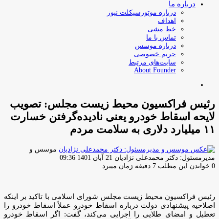
درباره ما
درباره موتورسیکلت نیوز
اهداف
خط مشی
تماس با ما
درباره موسس
حریم خصوصی
سایت‌های مرتبط
About Founder
جستجو
برای
رئیس فراکسیون محیط زیست مجلس: تصویب
لایحه اسقاط خودرو یعنی نادیده‌گرفتن خسارت
۱۱ میلیارد دلاری به سلامت مردم
موسس و
ارسال
مدیرمسئول: دکتر محمدعلی نژادیان
21 آبان 1401 09:36
ایمیل
0
خواندن این مطلب 7 دقیقه زمان میبرد
رئیس فراکسیون محیط زیست مجلس شورای اسلامی با تاکید بر اینکه
اصلاحیه پیشنهادی دولت درباره اسقاط خودرو عملاً اسقاط خودرو را
تعطیل و امضای طلایی را اجرایی می‌کند، گفت: اگر اسقاط خودرو