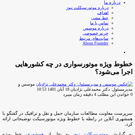
درباره ما
درباره موتورسیکلت نیوز
اهداف
خط مشی
تماس با ما
درباره موسس
حریم خصوصی
سایت‌های مرتبط
About Founder
جستجو
برای
خطوط ویژه موتورسواری در چه کشورهایی
اجرا می‌شود؟
موسس و
ارسال
مدیرمسئول: دکتر محمدعلی نژادیان
18 آبان 1401 10:53
ایمیل
0
خواندن این مطلب 4 دقیقه زمان میبرد
سرپرست معاونت مطالعات سازمان حمل و نقل و ترافیک در گفتگو با
همشهری آنلاین در رابطه با خطوط ویژه موتورسیکت توضیحاتی ارائه
کرد.
به گزارش
موتورسیکلت نیوز
به نقل از
همشهری
، خط ویژه