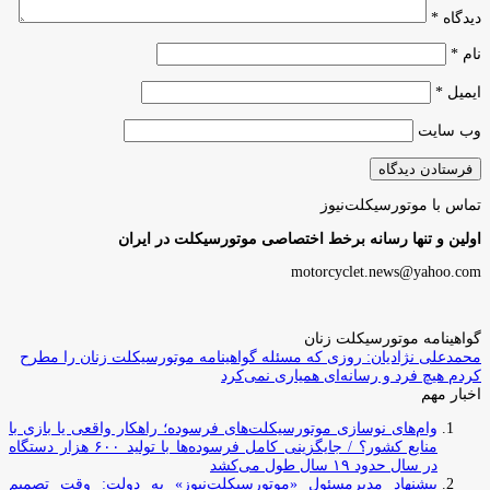
دیدگاه
*
نام
*
ایمیل
*
وب‌ سایت
تماس با موتورسیکلت‌نیوز
اولین و تنها رسانه برخط اختصاصی موتورسیکلت در ایران
motorcyclet.news@yahoo.com
گواهینامه موتورسیکلت زنان
محمدعلی نژادیان: روزی که مسئله گواهینامه موتورسیکلت زنان را مطرح
کردم هیچ فرد و رسانه‌ای همیاری نمی‌کرد
اخبار مهم
وام‌های نوسازی موتورسیکلت‌های فرسوده؛ راهکار واقعی یا بازی با
منابع کشور؟ / جایگزینی کامل فرسوده‌ها با تولید ۶۰۰ هزار دستگاه
در سال حدود ۱۹ سال طول می‌کشد
پیشنهاد مدیرمسئول «موتورسیکلت‌نیوز» به دولت: وقت تصمیم