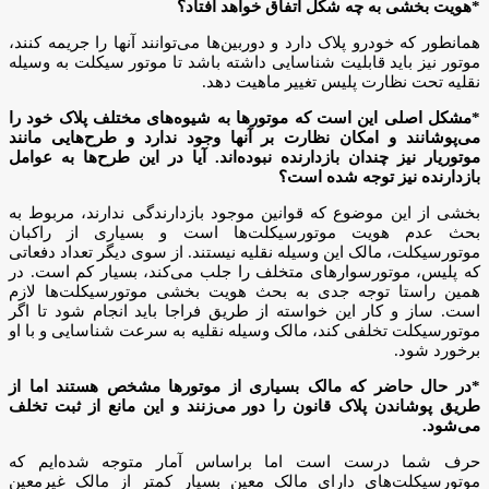
*هویت بخشی به چه شکل اتفاق خواهد افتاد؟
همانطور که خودرو پلاک دارد و دوربین‌ها می‌توانند آنها را جریمه کنند،
موتور نیز باید قابلیت شناسایی داشته باشد تا موتور سیکلت به وسیله
نقلیه تحت نظارت پلیس تغییر ماهیت دهد.
*مشکل اصلی این است که موتورها به شیوه‌های مختلف پلاک خود را
می‌پوشانند و امکان نظارت بر آنها وجود ندارد و طرح‌هایی مانند
موتوریار نیز چندان بازدارنده نبوده‌اند. آیا در این طرح‌ها به عوامل
بازدارنده نیز توجه شده است؟
بخشی از این موضوع که قوانین موجود بازدارندگی ندارند، مربوط به
بحث عدم هویت موتورسیکلت‌ها است و بسیاری از راکبان
موتورسیکلت، مالک این وسیله نقلیه نیستند. از سوی دیگر تعداد دفعاتی
که پلیس، موتورسوارهای متخلف را جلب می‌کند، بسیار کم است. در
همین راستا توجه جدی به بحث هویت بخشی موتورسیکلت‌ها لازم
است. ساز و کار این خواسته از طریق فراجا باید انجام شود تا اگر
موتورسیکلت تخلفی کند، مالک وسیله نقلیه به سرعت شناسایی و با او
برخورد شود.
*در حال حاضر که مالک بسیاری از موتورها مشخص هستند اما از
طریق پوشاندن پلاک قانون را دور می‌زنند و این مانع از ثبت تخلف
می‌شود.
حرف شما درست است اما براساس آمار متوجه شده‌ایم که
موتورسیکلت‌های دارای مالک معین بسیار کمتر از مالک غیرمعین