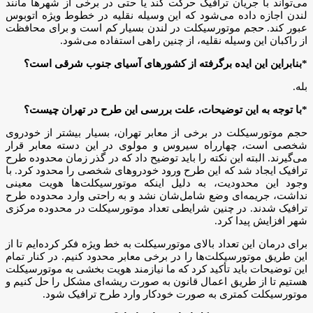
می‌تواند با جریان ترافیک حرکت کند یا حتی در برخی از شهرها مانند
لندن اجازه داده می‌شود که این وسیله نقلیه در خطوط ویژه اتوبوس
عبور ‌کند. حجم موتورسیکلت در لندن بسیار کم است و برای محافظت
از راکبان این وسیله نقلیه، از چنین راهی استفاده می‌شود.
*بنابراین این ایده برگرفته از کشورهای آسیای جنوب شرقی است؟
بله.
*با توجه به این توضیحات، علت بررسی این طرح در تهران چیست؟
حجم موتورسیکلت در برخی از معابر تهران، بسیار بیشتر از خودروی
شخصی است،‌ چهارراه سیروس و مولوی در این دسته معابر قرار
می‌گیرند. البته این نکته را باید توضیح داد که در گذر زمان محدوده طرح
ترافیک ایجاد شد که این طرح ورود خودروهای شخصی را محدود کرد. با
وجود این محدودیت، به دلیل اینکه موتورسیکلت‌ها هویت معینی
نداشت، جریمه‌ای وضع شامل‌شان نشد و به راحتی وارد محدوده طرح
ترافیک شدند. در چنین شرایطی تعداد موتورسیکلت در محدوده مرکزی
شهر افزایش پیدا کرد.
برای درمان این تعداد بالای موتورسیکلت به خط ویژه فکر کرده‌ایم تا از
این طریق موتورسیکلت‌ها را در برخی معابر محدود کنیم. در کنار تمام
این توضیحات باید تأکید کرد که ما نیازمند هویت بخشی به موتورسیکلت
هستیم تا از طریق اعمال قانون به صورت ریشه‌ای مشکل را حل کنیم و
موتورسیکلت کمتری به صورت خودکار وارد طرح ترافیک شود.