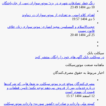
زنگ خطر تصادفات شهری در یزد؛ موتورسواران نیمی از جان‌باختگان
10 دی 1404 23:49
اهدای کلاه ایمنی به تعدادی از موتورسواران در دماوند
5 دی 1404 19:57
حجت‌الاسلام و المسلمین مجید انصاری: موتورسواری زنان خلاف
قانون نیست
25 آذر 1404 20:40
صفحه
صفحه
قبلی
بعدی
سیکلت بانک
در سیکلت بانک آگهی‌های خود را رایگان منتشر کنید
ماهنامه صنعت موتورسیکلت
اخبار مربوط به حقوق مصرف‌کنندگان
مصرف‌کنندگان موقع خرید موتورسیکلت به شعارهایی که شرکت‌ها
درباره خدمات پس از فروش می‌دهند توجه نکنند/ تامین قطعات و
قیمت آن مهم‌تر است
12 اسفند 1404 15:17
کمیته ملی واردات و صادرات «کشور سوریه» واردات موتورسیکلت