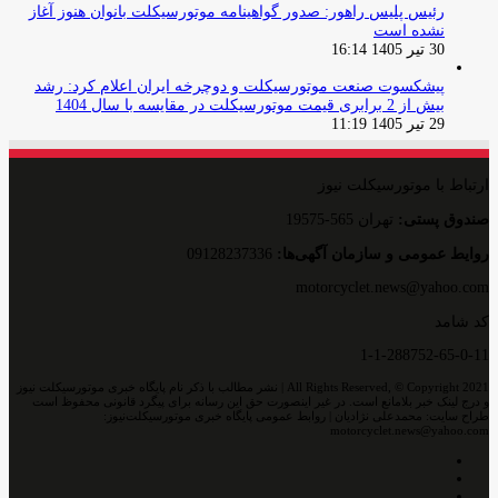
رئیس پلیس راهور: صدور گواهینامه موتورسیکلت بانوان هنوز آغاز
نشده است
30 تیر 1405 16:14
پیشکسوت صنعت موتورسیکلت و دوچرخه ایران اعلام کرد: رشد
بیش از 2 برابری قیمت موتورسیکلت در مقایسه با سال 1404
29 تیر 1405 11:19
ارتباط با موتورسیکلت نیوز
صندوق پستی:
تهران 565-19575
روایط عمومی و سازمان آگهی‌ها:
09128237336
motorcyclet.news@yahoo.com
کد شامد
1-1-288752-65-0-11
All Rights Reserved, © Copyright 2021 | نشر مطالب با ذکر نام پایگاه خبری موتورسیکلت نیوز
و درج لینک خبر بلامانع است. در غیر اینصورت حق این رسانه برای پیگرد قانونی محفوظ است
طراح سایت: محمدعلی نژادیان | روابط عمومی پایگاه خبری موتورسیکلت‌نیوز:
motorcyclet.news@yahoo.com
اینستاگرام
تلگرام
خوراک