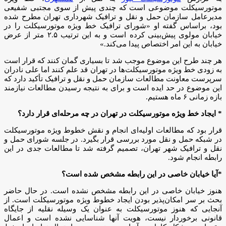
موتورسیکلت موضوعی است که چندی پیش از سوی مجتبی شفیعی
مدیرعامل سازمان حمل و نقل و ترافیک شهرداری تهران مطرح شده
بود، براساس گفته او «شورای ترافیک خط ویژه موتورسیکلت را در
خیابان مولوی پیش‌بینی کرده است و به این ترتیب ۲.۵ متر از عرض
خیابان به این امر اختصاص پیدا می‌کند.»
هر چند طرح این موضوع موجب شد تا بسیاری گمان کنند که قرار است
به زودی خط ویژه موتورسیکلت‌ها در تهران قد علم کنند اما علی نادران
سرپرست معاونت مطالعات سازمان حمل و نقل و ترافیک تأکید دارد که
این موضوع در حد ایده است و برای به نتیجه رسیدن مطالعات نیازمند
بازه زمانی ۶ ماه هستیم.
* ایجاد خط ویژه موتورسیکلت در تهران در چه مرحله‌ای قرار دارد؟
قرار بود که مطالعات اولیه‌ای انجام و نقش خطوط ویژه موتورسیکلت
در شبکه حمل و نقل مورد بررسی قرار بگیرد. در جلسه‌ شورای حمل و
نقل و ترافیک شهر تهران، تصمیم گرفته شد تا مطالعات جدی‌ در این
رابطه انجام شود.
*آیا خیابان خاصی در این رابطه مشخص شده است؟
هنوز خیابان خاصی در این رابطه مشخص نشده است. در حال حاضر
بحث بر سر امکان‌پذیر بودن ایجاد خطوط ویژه موتورسیکلت است. از
آنجایی که هنوز موتورسیکلت به عنوان یک وسیله نقلیه از جایگاه
قانونی برخوردار نیست، هویت آنها شناسایی نشده است و اعمال