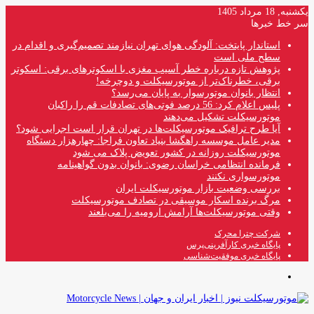
یکشنبه, 18 مرداد 1405
سر خط خبرها
استاندار پایتخت: آلودگی هوای تهران نیازمند تصمیم‌گیری و اقدام در
سطح ملی است
پژوهش تازه درباره خطر آسیب مغزی با اسکوترهای برقی: اسکوتر
برقی، خطرناک‌تر از موتورسیکلت و دوچرخه!
انتظار بانوان موتورسوار به پایان می‌رسد؟
پلیس اعلام کرد: 56 درصد فوتی‌های تصادفات قم را راکبان
موتورسیکلت تشکیل می‌دهند
آیا طرح ترافیک موتورسیکلت‌ها در تهران قرار است اجرایی شود؟
مدیر عامل موسسه راهگشا بنیاد تعاون فراجا: چهارهزار دستگاه
موتورسیکلت روزانه در کشور تعویض پلاک می شود
فرمانده انتظامی خراسان رضوی: بانوان بدون گواهینامه
موتورسواری نکنند
بررسی وضعیت بازار موتورسیکلت ایران
مرگ برنده اسکار موسیقی در تصادف موتورسیکلت
وقتی موتورسیکلت‌ها آرامش ارومیه را می‌بلعند
شرکت چترا محرک
پایگاه خبری کارآفرینی‌پرس
پایگاه خبری موفقیت‌شناسی
منو