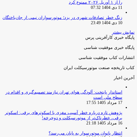
را از ۱ آوریل ۲۰۲۶ ممنوع کرد
11 دی 1404 07:32
زنگ خطر تصادفات شهری در یزد؛ موتورسواران نیمی از جان‌باختگان
10 دی 1404 23:49
نمایش بیشتر
پایگاه خبری کارآفرینی پرس
پایگاه خبری موفقیت شناسی
انتشارات کتاب موفقیت شناسی
کتاب تاریخچه صنعت موتورسیکلت ایران
آخرین اخبار
استاندار پایتخت: آلودگی هوای تهران نیازمند تصمیم‌گیری و اقدام در
سطح ملی است
17 مرداد 1405 17:55
پژوهش تازه درباره خطر آسیب مغزی با اسکوترهای برقی: اسکوتر
برقی، خطرناک‌تر از موتورسیکلت و دوچرخه!
16 مرداد 1405 21:18
انتظار بانوان موتورسوار به پایان می‌رسد؟