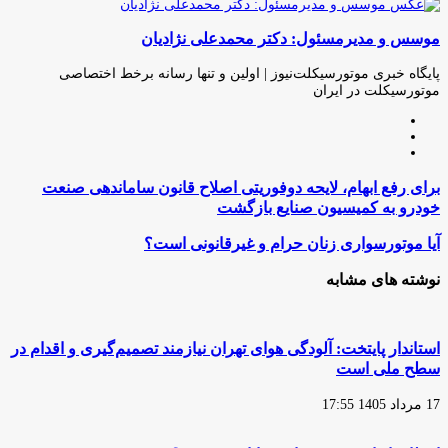
چاپ
فیس
توئیتر
واتس
تلگرام
لینکدین
اشتراک
(X)
آپ
بوک
گذاری
موسس و مدیرمسئول: دکتر محمدعلی نژادیان
از
طریق
ایمیل
پایگاه خبری موتورسیکلت‌نیوز | اولین و تنها رسانه برخط اختصاصی
موتورسیکلت در ایران
وبسایت
لینکدین
اینستاگرام
برای
برای رفع ابهام، لایحه دوفوریتی اصلاح قانون ساماندهی صنعت
رفع
خودرو به کمیسیون صنایع بازگشت
ابهام،
لایحه
آیا
آیا موتورسواری زنان حرام و غیرقانونی است؟
دوفوریتی
موتورسواری
اصلاح
زنان
نوشته های مشابه
قانون
حرام
ساماندهی
و
صنعت
غیرقانونی
خودرو
است؟
استاندار پایتخت: آلودگی هوای تهران نیازمند تصمیم‌گیری و اقدام در
به
سطح ملی است
کمیسیون
صنایع
17 مرداد 1405 17:55
بازگشت