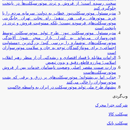
سخت رسیده است؛ از فروش و تردد موتورسیکلت‌ها در پایتخت
جلوگیری کنید
مدیرمسئول موتورسیکلت‌نیوز خطاب به دولت: سرمایه مردم را با
خرید موتورهای برقی هدر ندهید/ راه نجات تهران جایگزینی
موتورسیکلت‌های فرسوده نیست؛ بلکه ممنوعیت فروش و تردد در
پایتخت است
مدیرمسئول موتورسیکلت نیوز: طرح تولید موتورسیکلت توسط
خودروسازان می‌تواند به کنترل بازار منجر شود/ آلایندگی
موتورسیکلت‌های نوشماره را بررسی کنید/ بزرگ‌ترین «مسئولیت
اجتماعی» برای مونتاژکنندگان توجه به جان و سلامت موتورسواران
است
الزامات مقابله با فساد اقتصادی و ریشه‌کنی آن از منظر رهبر انقلاب
اسلامی؛ مبارزه قاطع، دقیق و بدون تبعیض
وزارت صمت مقصر اصلی وضعیت نابسامان خدمات پس از فروش
موتورسیکلت‌هاست
جذاب اما بی‌پشتوانه؛ موتورسیکلت‌های پر زرق‌ و برقی که پشت
موتورسواران را خالی می‌کنند
پیشنهاد طرح ملی تولید موتورسیکلت در ایران به واسطه حاکمیت
وب‌گردی
شرکت چترا محرک
سیکلت کالا
سیکلت بانک