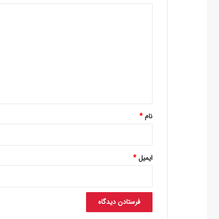
د
ی
د
گ
ا
ه
*
نام
*
ایمیل
*