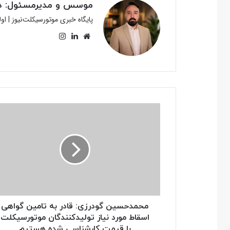
موسس و مدیرمسئول: دک
پایگاه خبری موتورسیکلت‌نیوز | ا
وبسایت
لینکدین
اینستاگرام
محمدحسین
گودرزی:
قادر
به
تامین
گواهی
اسقاط
مورد
نیاز
تولیدکنندگان
محمدحسین گودرزی: قادر به تامین گواهی
موتورسیکلت
اسقاط مورد نیاز تولیدکنندگان موتورسیکلت
با
با قیمت کارشناسی شده هستیم