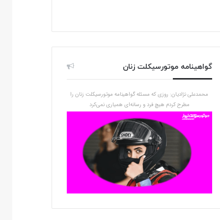
گواهینامه موتورسیکلت زنان
محمدعلی نژادیان: روزی که مسئله گواهینامه موتورسیکلت زنان را
مطرح کردم هیچ فرد و رسانه‌ای همیاری نمی‌کرد