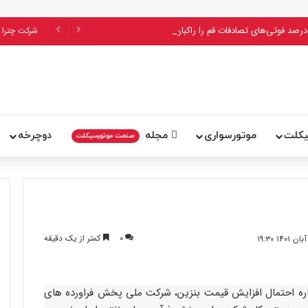
پلیس اعلام کرد: ۵۶ درصد فوتی‌های تصادفات قم را راکبان موتورسیکلت تشکیل می‌دهند
شرکت چترا 
یکلت
موتورسواری
مجله
دوچرخه
صنعت موتورسیکلت
۰
کمتر از یک دقیقه
ره احتمال افزایش قیمت بنزین، شرکت ملی پخش فراورده های