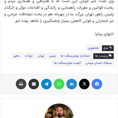
وی گفت: خبر خوش این است که با همراهی و همکاری مردم و
رعایت قوانین و مقررات راهنمایی و رانندگی و اقدامات مؤثر و اثرگذار
پلیس راهور تهران بزرگ، ما در مهرماه هم در بحث تصادفات جرحی و
نیز خسارتی و فوتی کاهش بسیار چشمگیری را شاهد بوده ایم.
انتهای پیام/
منبع
همشهری
برچسب ها
استاندارد موتورسیکلت ها
پلیس
تهران
حوادث
راهور
سرهنگ احسان مومنی
کیفیت موتورسیکلت ها
فیس بوک
توئیتر (X)
لینکدین
واتس آپ
تلگرام
اشتراک گذاری از طریق ایمیل
چاپ