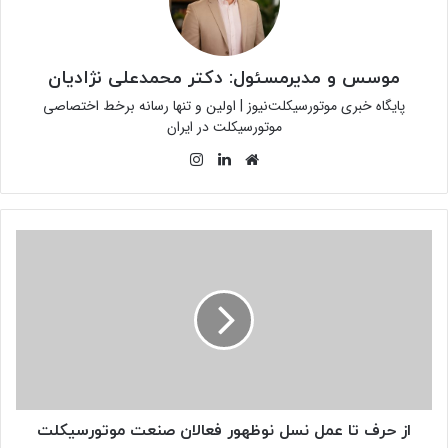
موسس و مدیرمسئول: دکتر محمدعلی نژادیان
پایگاه خبری موتورسیکلت‌نیوز | اولین و تنها رسانه برخط اختصاصی
موتورسیکلت در ایران
وبسایت
لینکدین
اینستاگرام
از
حرف
تا
عمل
نسل
نوظهور
فعالان
صنعت
موتورسیکلت
از حرف تا عمل نسل نوظهور فعالان صنعت موتورسیکلت