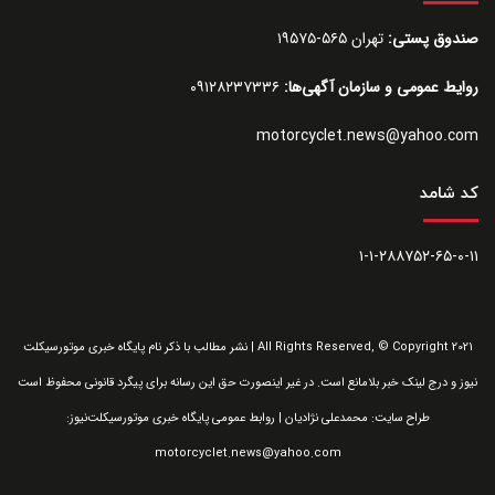
صندوق پستی:
تهران ۵۶۵-۱۹۵۷۵
روایط عمومی و سازمان آگهی‌ها:
۰۹۱۲۸۲۳۷۳۳۶
motorcyclet.news@yahoo.com
کد شامد
۱-۱-۲۸۸۷۵۲-۶۵-۰-۱۱
All Rights Reserved, © Copyright 2021 | نشر مطالب با ذکر نام پایگاه خبری موتورسیکلت
نیوز و درج لینک خبر بلامانع است. در غیر اینصورت حق این رسانه برای پیگرد قانونی محفوظ است
طراح سایت: محمدعلی نژادیان | روابط عمومی پایگاه خبری موتورسیکلت‌نیوز:
motorcyclet.news@yahoo.com