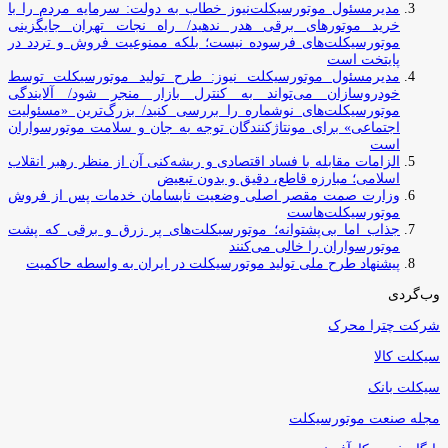
مدیرمسئول موتورسیکلت‌نیوز خطاب به دولت: سرمایه مردم را با
خرید موتورهای برقی هدر ندهید/ راه نجات تهران جایگزینی
موتورسیکلت‌های فرسوده نیست؛ بلکه ممنوعیت فروش و تردد در
پایتخت است
مدیرمسئول موتورسیکلت نیوز: طرح تولید موتورسیکلت توسط
خودروسازان می‌تواند به کنترل بازار منجر شود/ آلایندگی
موتورسیکلت‌های نوشماره را بررسی کنید/ بزرگ‌ترین «مسئولیت
اجتماعی» برای مونتاژکنندگان توجه به جان و سلامت موتورسواران
است
الزامات مقابله با فساد اقتصادی و ریشه‌کنی آن از منظر رهبر انقلاب
اسلامی؛ مبارزه قاطع، دقیق و بدون تبعیض
وزارت صمت مقصر اصلی وضعیت نابسامان خدمات پس از فروش
موتورسیکلت‌هاست
جذاب اما بی‌پشتوانه؛ موتورسیکلت‌های پر زرق‌ و برقی که پشت
موتورسواران را خالی می‌کنند
پیشنهاد طرح ملی تولید موتورسیکلت در ایران به واسطه حاکمیت
وب‌گردی
شرکت چترا محرک
سیکلت کالا
سیکلت بانک
مجله صنعت موتورسیکلت