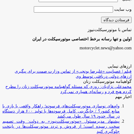
وب‌ سایت
تماس با موتورسیکلت‌نیوز
اولین و تنها رسانه برخط اختصاصی موتورسیکلت در ایران
motorcyclet.news@yahoo.com
ارزهای نیمایی
فیلم | عصبانیت «علیرضا یونچی» از تماس وزارت صمت برای پیگیری
ارزهای دولتی دریافتی توسط وی
گواهینامه موتورسیکلت زنان
محمدعلی نژادیان: روزی که مسئله گواهینامه موتورسیکلت زنان را مطرح
کردم هیچ فرد و رسانه‌ای همیاری نمی‌کرد
اخبار مهم
وام‌های نوسازی موتورسیکلت‌های فرسوده؛ راهکار واقعی یا بازی با
منابع کشور؟ / جایگزینی کامل فرسوده‌ها با تولید ۶۰۰ هزار دستگاه
در سال حدود ۱۹ سال طول می‌کشد
پیشنهاد مدیرمسئول «موتورسیکلت‌نیوز» به دولت: وقت تصمیم
سخت رسیده است؛ از فروش و تردد موتورسیکلت‌ها در پایتخت
جلوگیری کنید