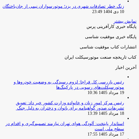
زنگ خطر تصادفات شهری در یزد؛ موتورسواران نیمی از جان‌باختگان
10 دی 1404 23:49
نمایش بیشتر
پایگاه خبری کارآفرینی پرس
پایگاه خبری موفقیت شناسی
انتشارات کتاب موفقیت شناسی
کتاب تاریخچه صنعت موتورسیکلت ایران
آخرین اخبار
رئیس بازرسی کل فراجا: لزوم رسیدگی به وضعیت خودروها و
موتورسیکلت‌های رسوبی در پارکینگ‌ها
19 مرداد 1405 10:36
رئیس مرکز امور زنان و خانواده وزارت کشور خبر داد: تعویق
تشریفات صدور گواهینامه برای بانوان و دختران به دلیل جنگ
18 مرداد 1405 13:39
استاندار پایتخت: آلودگی هوای تهران نیازمند تصمیم‌گیری و اقدام در
سطح ملی است
17 مرداد 1405 17:55