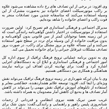
وی افزود: در برخی از این تصادف های رخ داده مشاهده می‌شود علاوه
بر راکب موتورسیکلت اعضای خانواده نیز به‌صورت مشترک از این
وسیله استفاده می‌کنند که متاسفانه چندین مورد تصادفات منجر به
فوت راکب و اعضای خانواده را شاهد بوده‌ایم.
مدیرکل اجتماعی و فرهنگی استانداری قم تصریح کرد: اولین ضرورت
استفاده از موتورسیکلت در اختیار داشتن گواهی‌نامه رانندگی است که
در این زمینه بعضا نوجوانان کمتر از سن قانونی بدون گواهی‌نامه و
بدون مراقبت خانواده از این وسیله برای تردد در سطح شهر استفاده
می‌کنند و این مساله علاوه بر بروز مشکل برای راکب، در صورت بروز
تصادف مشکلات غیرقابل جبرانی را برای خانواده تحمیل می کند.
وی به تدوین برنامه عملیاتی ترویج فرهنگ ترافیک از سوی اداره کل
امور اجتماعی و فرهنگی استانداری و ابلاغ آن به دستگاه‌های اجرایی
اشاره کرد و گفت: برای نهادینه کردن اهداف این برنامه نیازمند
هماهنگی و همکاری بین دستگاهی هستیم.
وی با بیان این‌که شهرداری در زمینه ترویج فرهنگ ترافیک می‌تواند نقش
ویژه‌ای را ایفا کند، افزود: توسعه علائم هشداردهنده، خط‌کشی معابر و
استفاده از تابلوهای آموزش ترافیک نقش مهمی را می‌تواند در کاهش
آمار تصادف ها و به‌تبع آن کاهش آمار مصدومان به همراه داشته باشد.
غریب ضمن تبریک هفته نیروی انتظامی و قدردانی از زحمات
شبانه‌روزی پلیس راهور و راهنمایی و رانندگی،گفت: بدون شک برای
این‌که بتوانیم شهری ایمن در زمینه ترافیک و مسائل ترافیکی داشته