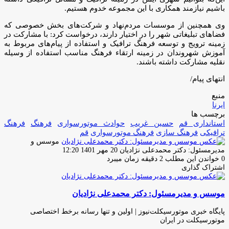
باشیم نیازمند همکاری با این مجموعه خدوم هستیم.
وی همچنین از موسسات مردم‌نهاد و شرکت‌های بخش خصوصی که
فضاهای تبلیغاتی شهر را در اختیار دارند، درخواست کرد: با مشارکت در
زمینه ترویج و توسعه فرهنگ ترافیک و استفاده از پیام‌های مربوط به
آموزش شهروندان در زمینه ارتقاء فرهنگ مناسب استفاده از وسیله
نقلیه مشارکت داشته باشند.
انتهای پیام/
منبع
ایرنا
برچسب ها
استانداری قم
حسین غریب
حوادث موتورسواری
فرهنگ
فرهنگ
ترافیکی
فرهنگ سازى
فرهنگ موتورسوارى
قم
موسس و
ارسال
مدیرمسئول: دکتر محمدعلی نژادیان
20 مهر 1401 12:20
ایمیل
0
خواندن این مطلب 2 دقیقه زمان میبرد
اشتراک گذاری
چاپ
فیس
توئیتر
واتس
تلگرام
لینکدین
اشتراک
(X)
آپ
بوک
گذاری
موسس و مدیرمسئول: دکتر محمدعلی نژادیان
از
طریق
ایمیل
پایگاه خبری موتورسیکلت‌نیوز | اولین و تنها رسانه برخط اختصاصی
موتورسیکلت در ایران