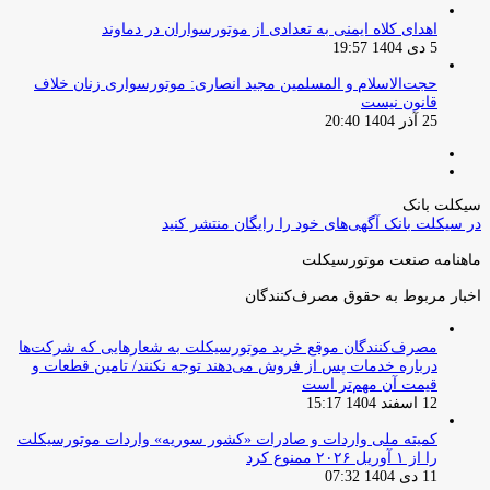
اهدای کلاه ایمنی به تعدادی از موتورسواران در دماوند
5 دی 1404 19:57
حجت‌الاسلام و المسلمین مجید انصاری: موتورسواری زنان خلاف
قانون نیست
25 آذر 1404 20:40
صفحه
صفحه
قبلی
بعدی
سیکلت بانک
در سیکلت بانک آگهی‌های خود را رایگان منتشر کنید
ماهنامه صنعت موتورسیکلت
اخبار مربوط به حقوق مصرف‌کنندگان
مصرف‌کنندگان موقع خرید موتورسیکلت به شعارهایی که شرکت‌ها
درباره خدمات پس از فروش می‌دهند توجه نکنند/ تامین قطعات و
قیمت آن مهم‌تر است
12 اسفند 1404 15:17
کمیته ملی واردات و صادرات «کشور سوریه» واردات موتورسیکلت
را از ۱ آوریل ۲۰۲۶ ممنوع کرد
11 دی 1404 07:32