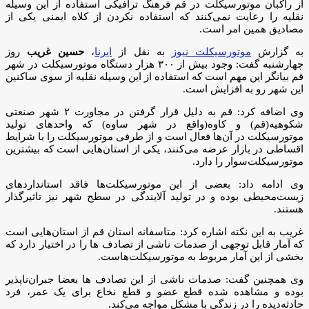
از راکبان موتورسیکلت در قم فرهنگ ترافیکی استفاده از این وسیله
نقلیه را رعایت نمی‌کنند که استفاده نکردن از کلاه ایمنی یکی از
مصادیق همین امر است.
به گزارش
موتورسیکلت نیوز
به نقل از
ایرنا
،
حسین غریب
روز
چهارشنبه گفت: وجود بیش از ۳۰۰ هزار دستگاه موتورسیکلت در شهر
قم بیانگر این مهم است که استفاده از این وسیله نقلیه از سوی ساکنین
این شهر رو به افزایش است.
وی اضافه کرد: قم به دلیل قرار گرفتن در مجاورت ۲ شهر صنعتی
شکوهیه(قم) و کاوه(واقع در شهر ساوه) که واحدهای تولید
موتورسیکلت در آن‌ها فعال است و از طرفی موتورسیکلت را با شرایط
اقساطی در بازار عرضه می‌کنند، یکی از استان‌هایی است که بیشترین
موتورسیکلت‌سوار را دارد.
وی ادامه داد: بعضی از این موتورسیکلت‌ها فاقد استانداردهای
زیست‌محیطی بوده و در تولید آلایندگی در سطح شهر نیز تاثیرگذار
هستند.
غریب به این نکته اشاره کرد: متاسفانه استان قم از استان‌هایی است
که آمار قابل توجهی از صدمات ناشی از تصادف ها را در اختیار دارد که
بخشی از این آمار مربوط به موتورسیکلت‌هاست.
وی همچنین گفت: صدمات ناشی از این تصادف ها بعضا جبران‌ناپذیر
بوده و مشاهده شده قطع عضو و قطع نخاع برای یک عمر، فرد
حادثه‌دیده را در زندگی با مشکل مواجه می‌کند.