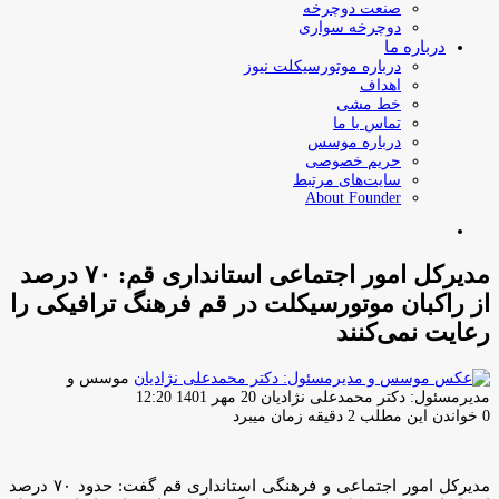
صنعت دوچرخه
دوچرخه سواری
درباره ما
درباره موتورسیکلت نیوز
اهداف
خط مشی
تماس با ما
درباره موسس
حریم خصوصی
سایت‌های مرتبط
About Founder
جستجو
برای
مدیرکل امور اجتماعی استانداری قم: ۷۰ درصد
از راکبان موتورسیکلت در قم فرهنگ ترافیکی را
رعایت نمی‌کنند
موسس و
ارسال
مدیرمسئول: دکتر محمدعلی نژادیان
20 مهر 1401 12:20
ایمیل
0
خواندن این مطلب 2 دقیقه زمان میبرد
مدیرکل امور اجتماعی و فرهنگی استانداری قم گفت: حدود ۷۰ درصد