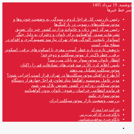
دوشنبه, 19 مرداد 1405
سر خط خبرها
رئیس بازرسی کل فراجا: لزوم رسیدگی به وضعیت خودروها و
موتورسیکلت‌های رسوبی در پارکینگ‌ها
رئیس مرکز امور زنان و خانواده وزارت کشور خبر داد: تعویق
تشریفات صدور گواهینامه برای بانوان و دختران به دلیل جنگ
استاندار پایتخت: آلودگی هوای تهران نیازمند تصمیم‌گیری و اقدام در
سطح ملی است
پژوهش تازه درباره خطر آسیب مغزی با اسکوترهای برقی: اسکوتر
برقی، خطرناک‌تر از موتورسیکلت و دوچرخه!
انتظار بانوان موتورسوار به پایان می‌رسد؟
پلیس اعلام کرد: 56 درصد فوتی‌های تصادفات قم را راکبان
موتورسیکلت تشکیل می‌دهند
آیا طرح ترافیک موتورسیکلت‌ها در تهران قرار است اجرایی شود؟
مدیر عامل موسسه راهگشا بنیاد تعاون فراجا: چهارهزار دستگاه
موتورسیکلت روزانه در کشور تعویض پلاک می شود
فرمانده انتظامی خراسان رضوی: بانوان بدون گواهینامه
موتورسواری نکنند
بررسی وضعیت بازار موتورسیکلت ایران
شرکت چترا محرک
پایگاه خبری کارآفرینی‌پرس
پایگاه خبری موفقیت‌شناسی
منو