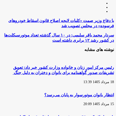
وبسایت
لینکدین
اینستاگرام
با
با دفاع وزیر صمت «کلیات لایحه اصلاح قانون اسقاط خودروهای
دفاع
فرسوده» در مجلس تصویب شد
وزیر
صمت
سردار
سردار محمد باقر سلیمی: در ۱۰ سال گذشته تعداد موتورسیکلت‌ها
«کلیات
محمد
در کشور رشد ۱۲ برابری داشته است
لایحه
باقر
اصلاح
سلیمی:
نوشته های مشابه
قانون
در
اسقاط
۱۰
خودروهای
سال
فرسوده»
گذشته
رئیس مرکز امور زنان و خانواده وزارت کشور خبر داد: تعویق
در
تعداد
تشریفات صدور گواهینامه برای بانوان و دختران به دلیل جنگ
مجلس
موتورسیکلت‌ها
تصویب
در
شد
18 مرداد 1405 13:39
کشور
رشد
۱۲
انتظار بانوان موتورسوار به پایان می‌رسد؟
برابری
داشته
15 مرداد 1405 20:09
است