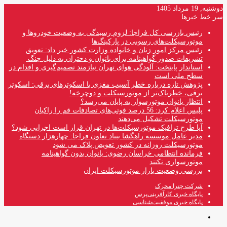
دوشنبه, 19 مرداد 1405
سر خط خبرها
رئیس بازرسی کل فراجا: لزوم رسیدگی به وضعیت خودروها و
موتورسیکلت‌های رسوبی در پارکینگ‌ها
رئیس مرکز امور زنان و خانواده وزارت کشور خبر داد: تعویق
تشریفات صدور گواهینامه برای بانوان و دختران به دلیل جنگ
استاندار پایتخت: آلودگی هوای تهران نیازمند تصمیم‌گیری و اقدام در
سطح ملی است
پژوهش تازه درباره خطر آسیب مغزی با اسکوترهای برقی: اسکوتر
برقی، خطرناک‌تر از موتورسیکلت و دوچرخه!
انتظار بانوان موتورسوار به پایان می‌رسد؟
پلیس اعلام کرد: 56 درصد فوتی‌های تصادفات قم را راکبان
موتورسیکلت تشکیل می‌دهند
آیا طرح ترافیک موتورسیکلت‌ها در تهران قرار است اجرایی شود؟
مدیر عامل موسسه راهگشا بنیاد تعاون فراجا: چهارهزار دستگاه
موتورسیکلت روزانه در کشور تعویض پلاک می شود
فرمانده انتظامی خراسان رضوی: بانوان بدون گواهینامه
موتورسواری نکنند
بررسی وضعیت بازار موتورسیکلت ایران
شرکت چترا محرک
پایگاه خبری کارآفرینی‌پرس
پایگاه خبری موفقیت‌شناسی
منو