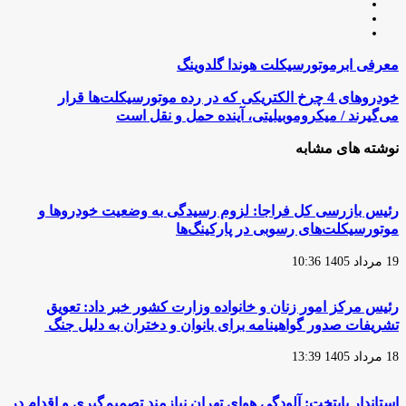
وبسایت
لینکدین
اینستاگرام
معرفی
معرفی ابرموتورسیکلت هوندا گلدوینگ
ابرموتورسیکلت
هوندا
خودروهای
خودروهای 4 چرخ الکتریکی که در رده موتورسیکلت‌ها قرار
گلدوینگ
4
می‌گیرند / میکروموبیلیتی، آینده حمل و نقل است
چرخ
الکتریکی
نوشته های مشابه
که
در
رده
موتورسیکلت‌ها
رئیس بازرسی کل فراجا: لزوم رسیدگی به وضعیت خودروها و
قرار
موتورسیکلت‌های رسوبی در پارکینگ‌ها
می‌گیرند
/
19 مرداد 1405 10:36
میکروموبیلیتی،
آینده
حمل
رئیس مرکز امور زنان و خانواده وزارت کشور خبر داد: تعویق
و
تشریفات صدور گواهینامه برای بانوان و دختران به دلیل جنگ
نقل
است
18 مرداد 1405 13:39
استاندار پایتخت: آلودگی هوای تهران نیازمند تصمیم‌گیری و اقدام در