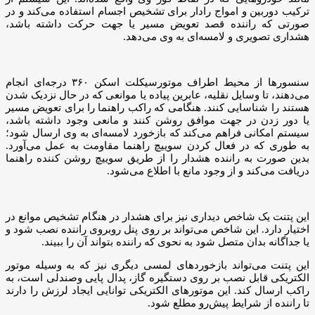
ترکیب دوربین و امواج رادار برای تشخیص اجسام استفاده می‌کند و در
صورتی که راننده قصد تعویض مسیر یا جهت حرکت داشته باشد،
هشداری تصویری و لامسه‌ای به وی می‌دهد.
سنسورها از محیط اطراف موتورسیکلت اسکن ۳۶۰ درجه‌ای انجام
می‌دهند، تا وسایل نقلیه، عابرین پیاده یا موانعی که در حال نزدیک شدن
هستند را شناسایی کنند. هنگامی که راکب راهنما را برای تعویض مسیر
یا دور زدن در جهت موافق روشن کنند و مانعی وجود داشته باشد،
سیستم امکانی فراهم می‌کند که بازخورد لامسه‌ای به وی ارسال شود؛
به‌ طوری‌ که در فعال کردن سوییچ راهنما مقاومت به عمل می‌آورد.
بدین صورت به راننده هشدار را از طریق سوییچ روشن کننده راهنما
دریافت می‌کند و از وجود مانع با اطلاع می‌شود.
این پتنت یک شاخص دیداری نیز برای هشدار در هنگام تشخیص موانع در
اختیار دارد. این شاخص می‌تواند بر روی پنل روبروی راننده نصب شود و
یا جداگانه بدان متصل شود به‌ نحوی که راننده بتواند آن را ببیند.
این پتنت می‌تواند بازخورد‌های لمسی دیگری نیز که به وسیله موتور
الکتریکی قابل نصب بر روی دستگیره گاز، پدال پایی وصندلی است، به
راکب ارسال کند. این موتور‌های الکتریکی توانایی ایجاد لرزش را دارند
تا راننده از شرایط پیش‌رو مطلع شود.