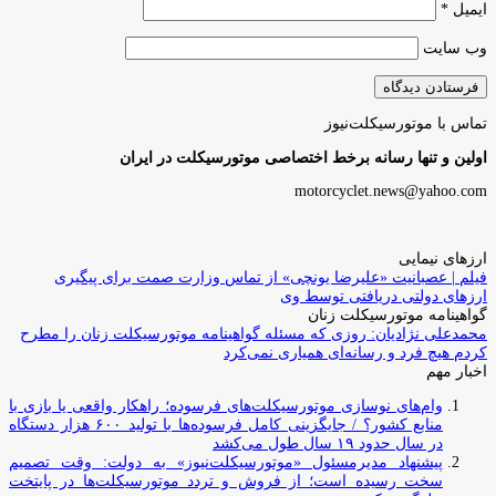
ایمیل
*
وب‌ سایت
تماس با موتورسیکلت‌نیوز
اولین و تنها رسانه برخط اختصاصی موتورسیکلت در ایران
motorcyclet.news@yahoo.com
ارزهای نیمایی
فیلم | عصبانیت «علیرضا یونچی» از تماس وزارت صمت برای پیگیری
ارزهای دولتی دریافتی توسط وی
گواهینامه موتورسیکلت زنان
محمدعلی نژادیان: روزی که مسئله گواهینامه موتورسیکلت زنان را مطرح
کردم هیچ فرد و رسانه‌ای همیاری نمی‌کرد
اخبار مهم
وام‌های نوسازی موتورسیکلت‌های فرسوده؛ راهکار واقعی یا بازی با
منابع کشور؟ / جایگزینی کامل فرسوده‌ها با تولید ۶۰۰ هزار دستگاه
در سال حدود ۱۹ سال طول می‌کشد
پیشنهاد مدیرمسئول «موتورسیکلت‌نیوز» به دولت: وقت تصمیم
سخت رسیده است؛ از فروش و تردد موتورسیکلت‌ها در پایتخت