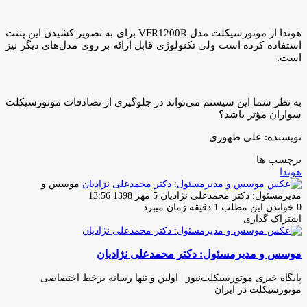
هوندا از موتورسیکلت مدل VFR1200R برای به تصویر کشیدن این پتنت
استفاده کرده است ولی تکنولوژی قابل ارائه بر روی مدل‌های دیگر نیز
است.
به نظر شما این سیستم می‌تواند در جلوگیری از تصادفات موتورسیکلت
سواران مؤثر باشد؟
نویسنده: علی طهوری
برچسب ها
هوندا
موسس و
ارسال
مدیرمسئول: دکتر محمدعلی نژادیان
5 مهر 1398 13:56
ایمیل
0
خواندن این مطلب 1 دقیقه زمان میبرد
اشتراک گذاری
چاپ
فیس
توئیتر
واتس
تلگرام
لینکدین
اشتراک
(X)
آپ
بوک
گذاری
موسس و مدیرمسئول: دکتر محمدعلی نژادیان
از
طریق
ایمیل
پایگاه خبری موتورسیکلت‌نیوز | اولین و تنها رسانه برخط اختصاصی
موتورسیکلت در ایران