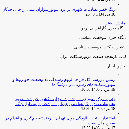
زنگ خطر تصادفات شهری در یزد؛ موتورسواران نیمی از جان‌باختگان
10 دی 1404 23:49
نمایش بیشتر
پایگاه خبری کارآفرینی پرس
پایگاه خبری موفقیت شناسی
انتشارات کتاب موفقیت شناسی
کتاب تاریخچه صنعت موتورسیکلت ایران
آخرین اخبار
رئیس بازرسی کل فراجا: لزوم رسیدگی به وضعیت خودروها و
موتورسیکلت‌های رسوبی در پارکینگ‌ها
19 مرداد 1405 10:36
رئیس مرکز امور زنان و خانواده وزارت کشور خبر داد: تعویق
تشریفات صدور گواهینامه برای بانوان و دختران به دلیل جنگ
18 مرداد 1405 13:39
استاندار پایتخت: آلودگی هوای تهران نیازمند تصمیم‌گیری و اقدام در
سطح ملی است
17 مرداد 1405 17:55