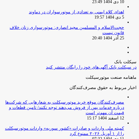
10 دی 1404 23:49
اهدای کلاه ایمنی به تعدادی از موتورسواران در دماوند
5 دی 1404 19:57
حجت‌الاسلام و المسلمین مجید انصاری: موتورسواری زنان خلاف
قانون نیست
25 آذر 1404 20:40
صفحه
صفحه
قبلی
بعدی
سیکلت بانک
در سیکلت بانک آگهی‌های خود را رایگان منتشر کنید
ماهنامه صنعت موتورسیکلت
اخبار مربوط به حقوق مصرف‌کنندگان
مصرف‌کنندگان موقع خرید موتورسیکلت به شعارهایی که شرکت‌ها
درباره خدمات پس از فروش می‌دهند توجه نکنند/ تامین قطعات و
قیمت آن مهم‌تر است
12 اسفند 1404 15:17
کمیته ملی واردات و صادرات «کشور سوریه» واردات موتورسیکلت
را از ۱ آوریل ۲۰۲۶ ممنوع کرد
11 دی 1404 07:32