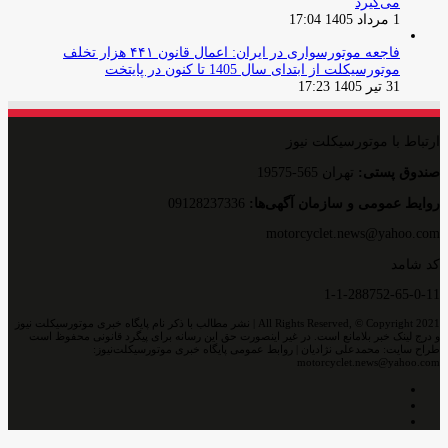
می‌گیرد
1 مرداد 1405 17:04
فاجعه موتورسواری در ایران: اعمال قانون ۴۴۱ هزار تخلف
موتورسیکلت از ابتدای سال 1405 تا کنون در پایتخت
31 تیر 1405 17:23
ارتباط با موتورسیکلت نیوز
صندوق پستی:
تهران 565-19575
روایط عمومی و سازمان آگهی‌ها:
09128237336
motorcyclet.news@yahoo.com
کد شامد
1-1-288752-65-0-11
All Rights Reserved, © Copyright 2021 | نشر مطالب با ذکر نام پایگاه خبری موتورسیکلت نیوز
و درج لینک خبر بلامانع است. در غیر اینصورت حق این رسانه برای پیگرد قانونی محفوظ است
طراح سایت: محمدعلی نژادیان | روابط عمومی پایگاه خبری موتورسیکلت‌نیوز:
motorcyclet.news@yahoo.com
اینستاگرام
تلگرام
خوراک