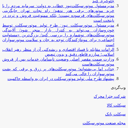
جلوگیری کنید
مدیرمسئول موتورسیکلت‌نیوز خطاب به دولت: سرمایه مردم را با
خرید موتورهای برقی هدر ندهید/ راه نجات تهران جایگزینی
موتورسیکلت‌های فرسوده نیست؛ بلکه ممنوعیت فروش و تردد در
پایتخت است
مدیرمسئول موتورسیکلت نیوز: طرح تولید موتورسیکلت توسط
خودروسازان می‌تواند به کنترل بازار منجر شود/ آلایندگی
موتورسیکلت‌های نوشماره را بررسی کنید/ بزرگ‌ترین «مسئولیت
اجتماعی» برای مونتاژکنندگان توجه به جان و سلامت موتورسواران
است
الزامات مقابله با فساد اقتصادی و ریشه‌کنی آن از منظر رهبر انقلاب
اسلامی؛ مبارزه قاطع، دقیق و بدون تبعیض
وزارت صمت مقصر اصلی وضعیت نابسامان خدمات پس از فروش
موتورسیکلت‌هاست
جذاب اما بی‌پشتوانه؛ موتورسیکلت‌های پر زرق‌ و برقی که پشت
موتورسواران را خالی می‌کنند
پیشنهاد طرح ملی تولید موتورسیکلت در ایران به واسطه حاکمیت
وب‌گردی
شرکت چترا محرک
سیکلت کالا
سیکلت بانک
مجله صنعت موتورسیکلت