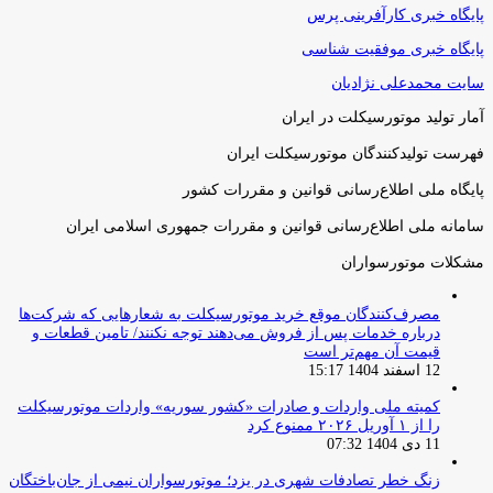
پایگاه خبری کارآفرینی پرس
پایگاه خبری موفقیت شناسی
سایت محمدعلی نژادیان
آمار تولید موتورسیکلت در ایران
فهرست تولیدکنندگان موتورسیکلت ایران
پایگاه ملی اطلاع‌رسانی قوانین و مقررات کشور
سامانه ملی اطلاع‌رسانی قوانین و مقررات جمهوری اسلامی ایران
مشکلات موتورسواران
مصرف‌کنندگان موقع خرید موتورسیکلت به شعارهایی که شرکت‌ها
درباره خدمات پس از فروش می‌دهند توجه نکنند/ تامین قطعات و
قیمت آن مهم‌تر است
12 اسفند 1404 15:17
کمیته ملی واردات و صادرات «کشور سوریه» واردات موتورسیکلت
را از ۱ آوریل ۲۰۲۶ ممنوع کرد
11 دی 1404 07:32
زنگ خطر تصادفات شهری در یزد؛ موتورسواران نیمی از جان‌باختگان