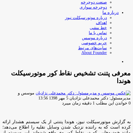
صنعت دوچرخه
دوچرخه سواری
درباره ما
درباره موتورسیکلت نیوز
اهداف
خط مشی
تماس با ما
درباره موسس
حریم خصوصی
سایت‌های مرتبط
About Founder
جستجو
برای
معرفی پتنت تشخیص نقاط کور موتورسیکلت
هوندا
موسس و
ارسال
مدیرمسئول: دکتر محمدعلی نژادیان
5 مهر 1398 13:56
ایمیل
0
خواندن این مطلب 1 دقیقه زمان میبرد
به گزارش موتورسیکلت نیوز، هوندا پتنتی از یک سیستم هشدار ارائه
کرده است که به راننده نزدیک شدن وسایل نقلیه را اطلاع می‌دهد؛
مانند خودروهایی که در نقاط کور وی واقع شده‌اند. این سیستم از