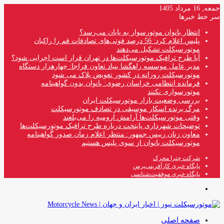
جمعه, 16 مرداد 1405
سر خط خبرها
انتظار بانوان موتورسوار به پایان می‌رسد؟
پلیس اعلام کرد: 56 درصد فوتی‌های تصادفات قم را راکبان
موتورسیکلت تشکیل می‌دهند
آیا طرح ترافیک موتورسیکلت‌ها در تهران قرار است اجرایی شود؟
مدیر عامل موسسه راهگشا بنیاد تعاون فراجا: چهارهزار دستگاه
موتورسیکلت روزانه در کشور تعویض پلاک می شود
فرمانده انتظامی خراسان رضوی: بانوان بدون گواهینامه
موتورسواری نکنند
بررسی وضعیت بازار موتورسیکلت ایران
مرگ برنده اسکار موسیقی در تصادف موتورسیکلت
وقتی موتورسیکلت‌ها آرامش ارومیه را می‌بلعند
توضیحات شهرداری پایتخت درباره طرح ترافیک موتورسیکلت‌ها
معاون زنان رییس جمهور: منتظر اعلام زمان صدور گواهینامه
موتورسیکلت بانوان از سوی پلیس هستیم
شرکت چترا محرک
پایگاه خبری کارآفرینی‌پرس
پایگاه خبری موفقیت‌شناسی
منو
صفحه اصلی