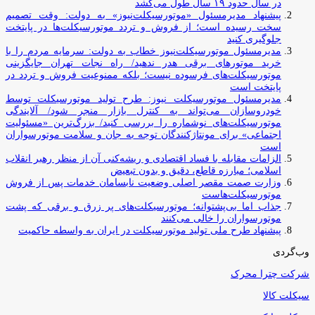
در سال حدود ۱۹ سال طول می‌کشد
پیشنهاد مدیرمسئول «موتورسیکلت‌نیوز» به دولت: وقت تصمیم
سخت رسیده است؛ از فروش و تردد موتورسیکلت‌ها در پایتخت
جلوگیری کنید
مدیرمسئول موتورسیکلت‌نیوز خطاب به دولت: سرمایه مردم را با
خرید موتورهای برقی هدر ندهید/ راه نجات تهران جایگزینی
موتورسیکلت‌های فرسوده نیست؛ بلکه ممنوعیت فروش و تردد در
پایتخت است
مدیرمسئول موتورسیکلت نیوز: طرح تولید موتورسیکلت توسط
خودروسازان می‌تواند به کنترل بازار منجر شود/ آلایندگی
موتورسیکلت‌های نوشماره را بررسی کنید/ بزرگ‌ترین «مسئولیت
اجتماعی» برای مونتاژکنندگان توجه به جان و سلامت موتورسواران
است
الزامات مقابله با فساد اقتصادی و ریشه‌کنی آن از منظر رهبر انقلاب
اسلامی؛ مبارزه قاطع، دقیق و بدون تبعیض
وزارت صمت مقصر اصلی وضعیت نابسامان خدمات پس از فروش
موتورسیکلت‌هاست
جذاب اما بی‌پشتوانه؛ موتورسیکلت‌های پر زرق‌ و برقی که پشت
موتورسواران را خالی می‌کنند
پیشنهاد طرح ملی تولید موتورسیکلت در ایران به واسطه حاکمیت
وب‌گردی
شرکت چترا محرک
سیکلت کالا