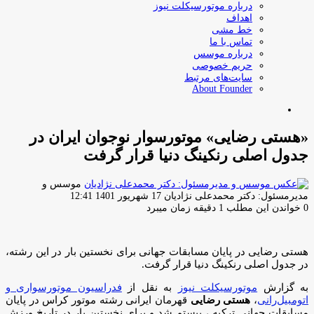
درباره موتورسیکلت نیوز
اهداف
خط مشی
تماس با ما
درباره موسس
حریم خصوصی
سایت‌های مرتبط
About Founder
جستجو
برای
«هستی رضایی» موتورسوار نوجوان ایران در
جدول اصلی رنکینگ دنیا قرار گرفت
موسس و
ارسال
مدیرمسئول: دکتر محمدعلی نژادیان
17 شهریور 1401 12:41
ایمیل
0
خواندن این مطلب 1 دقیقه زمان میبرد
هستی رضایی در پایان مسابقات جهانی برای نخستین بار در این رشته،
در جدول اصلی رنکینگ دنیا قرار گرفت.
به گزارش
موتورسیکلت نیوز
به نقل از
فدراسیون موتورسواری و
اتومبیل‌رانی
،
هستی رضایی
قهرمان ایرانی رشته موتور کراس در پایان
مسابقات جهانی ترکیه ، بیستم شد و برای نخستین بار در تاریخ ورزش