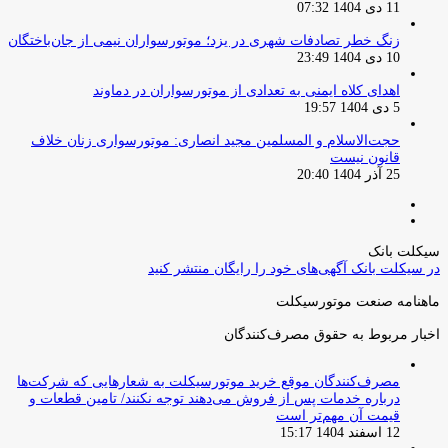
11 دی 1404 07:32
زنگ خطر تصادفات شهری در یزد؛ موتورسواران نیمی از جان‌باختگان
10 دی 1404 23:49
اهدای کلاه ایمنی به تعدادی از موتورسواران در دماوند
5 دی 1404 19:57
حجت‌الاسلام و المسلمین مجید انصاری: موتورسواری زنان خلاف
قانون نیست
25 آذر 1404 20:40
صفحه
صفحه
قبلی
بعدی
سیکلت بانک
در سیکلت بانک آگهی‌های خود را رایگان منتشر کنید
ماهنامه صنعت موتورسیکلت
اخبار مربوط به حقوق مصرف‌کنندگان
مصرف‌کنندگان موقع خرید موتورسیکلت به شعارهایی که شرکت‌ها
درباره خدمات پس از فروش می‌دهند توجه نکنند/ تامین قطعات و
قیمت آن مهم‌تر است
12 اسفند 1404 15:17