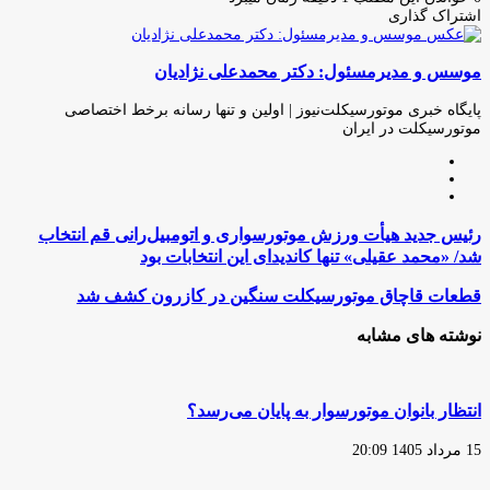
اشتراک گذاری
چاپ
فیس
توئیتر
واتس
تلگرام
لینکدین
اشتراک
(X)
آپ
بوک
گذاری
موسس و مدیرمسئول: دکتر محمدعلی نژادیان
از
طریق
ایمیل
پایگاه خبری موتورسیکلت‌نیوز | اولین و تنها رسانه برخط اختصاصی
موتورسیکلت در ایران
وبسایت
لینکدین
اینستاگرام
رئیس
رئیس جدید هیأت ورزش موتورسواری و اتومبیل‌رانی قم انتخاب
جدید
شد/ «محمد عقیلی» تنها کاندیدای این انتخابات بود
هیأت
ورزش
قطعات
قطعات قاچاق موتورسیکلت سنگین در کازرون کشف شد
موتورسواری
قاچاق
و
موتورسیکلت
نوشته های مشابه
اتومبیل‌رانی
سنگین
قم
در
انتخاب
کازرون
شد/
کشف
انتظار بانوان موتورسوار به پایان می‌رسد؟
«محمد
شد
عقیلی»
15 مرداد 1405 20:09
تنها
کاندیدای