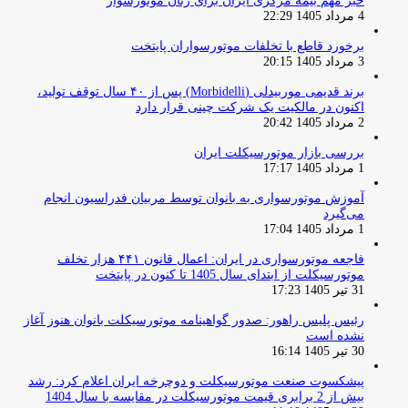
خبر مهم بیمه مرکزی ایران برای زنان موتورسوار
4 مرداد 1405 22:29
برخورد قاطع با تخلفات موتورسواران پایتخت
3 مرداد 1405 20:15
برند قدیمی موربیدلی (Morbidelli) پس از ۴۰ سال توقف تولید،
اکنون در مالکیت یک شرکت چینی قرار دارد
2 مرداد 1405 20:42
بررسی بازار موتورسیکلت ایران
1 مرداد 1405 17:17
آموزش موتورسواری به بانوان توسط مربیان فدراسیون انجام
می‌گیرد
1 مرداد 1405 17:04
فاجعه موتورسواری در ایران: اعمال قانون ۴۴۱ هزار تخلف
موتورسیکلت از ابتدای سال 1405 تا کنون در پایتخت
31 تیر 1405 17:23
رئیس پلیس راهور: صدور گواهینامه موتورسیکلت بانوان هنوز آغاز
نشده است
30 تیر 1405 16:14
پیشکسوت صنعت موتورسیکلت و دوچرخه ایران اعلام کرد: رشد
بیش از 2 برابری قیمت موتورسیکلت در مقایسه با سال 1404