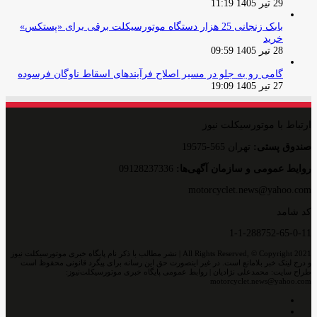
29 تیر 1405 11:19
بابک زنجانی 25 هزار دستگاه موتورسیکلت برقی برای «پستکس»
خرید
28 تیر 1405 09:59
گامی رو به جلو در مسیر اصلاح فرآیندهای اسقاط ناوگان فرسوده
27 تیر 1405 19:09
ارتباط با موتورسیکلت نیوز
صندوق پستی:
تهران 565-19575
روایط عمومی و سازمان آگهی‌ها:
09128237336
motorcyclet.news@yahoo.com
کد شامد
1-1-288752-65-0-11
All Rights Reserved, © Copyright 2021 | نشر مطالب با ذکر نام پایگاه خبری موتورسیکلت نیوز
و درج لینک خبر بلامانع است. در غیر اینصورت حق این رسانه برای پیگرد قانونی محفوظ است
طراح سایت: محمدعلی نژادیان | روابط عمومی پایگاه خبری موتورسیکلت‌نیوز:
motorcyclet.news@yahoo.com
اینستاگرام
تلگرام