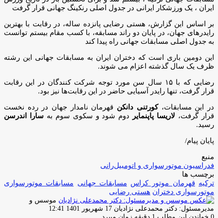
ایران ، یک ورزشکار ایرانی در جدول اصلی رنکینگ جهانی قرار گرفت
بر اساس این گزارش، هستی رضایی پانزده ساله، در رقابت با بهترین
رایدرهای جهان، در پایان دو راند مسابقه، با کسب مقام بیستم توانست
به جدول اصلی مسابقات جهانی راه پیدا کند
این دومین باری است که دختران ایران به مسابقات جهانی این رشته
ظرف یک سال گذشته اعزام می شوند.
رضایی که با ۱۵ سال سن مورد توجه شرکت کنندگان در این رقابت
قرار گرفت، تنها رایدر آسیایی حاضر در این رقابت‌ها نیز بود.
در این مسابقات،
کورتنی دانکن
قهرمان نامدار جهان در رده نخست
قرار گرفت،
لاریسا پاپنمایر
دوم شود و سکوی سوم به
سارا اندرسن
رسید.
پایان پیام/
منبع
فدراسیون موتورسواری و اتومبیل‌رانی
برچسب ها
ترکیه
قهرمان موتور کراس
مسابقات جهانی
مسابقات موتورسواری
موتورسواری دختران
هستی رضایی
موسس و
ارسال
مدیرمسئول: دکتر محمدعلی نژادیان
17 شهریور 1401 12:41
ایمیل
0
خواندن این مطلب 1 دقیقه زمان میبرد